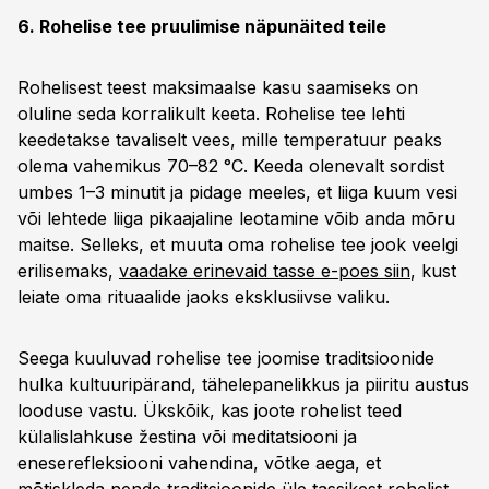
6. Rohelise tee pruulimise näpunäited teile
Rohelisest teest maksimaalse kasu saamiseks on
oluline seda korralikult keeta. Rohelise tee lehti
keedetakse tavaliselt vees, mille temperatuur peaks
olema vahemikus 70–82 °C. Keeda olenevalt sordist
umbes 1–3 minutit ja pidage meeles, et liiga kuum vesi
või lehtede liiga pikaajaline leotamine võib anda mõru
maitse. Selleks, et muuta oma rohelise tee jook veelgi
erilisemaks,
vaadake erinevaid tasse e-poes siin
, kust
leiate oma rituaalide jaoks eksklusiivse valiku.
Seega kuuluvad rohelise tee joomise traditsioonide
hulka kultuuripärand, tähelepanelikkus ja piiritu austus
looduse vastu. Ükskõik, kas joote rohelist teed
külalislahkuse žestina või meditatsiooni ja
eneserefleksiooni vahendina, võtke aega, et