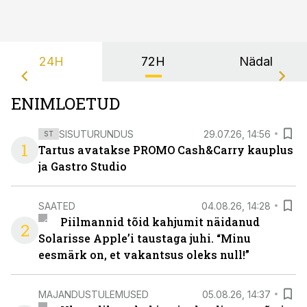
24H
72H
Nädal
ENIMLOETUD
SISUTURUNDUS
29.07.26, 14:56
ST
1
Tartus avatakse PROMO Cash&Carry kauplus
ja Gastro Studio
SAATED
04.08.26, 14:28
Piilmannid tõid kahjumit näidanud
2
Solarisse Apple’i taustaga juhi. “Minu
eesmärk on, et vakantsus oleks null!”
MAJANDUSTULEMUSED
05.08.26, 14:37