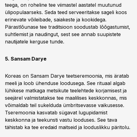
teega, on roheline tee viimastel aastatel muutunud
ülipopulaarseks. Seda teed serveeritakse sageli koos
erinevate võileibade, saiakeste ja kookidega.
Pärastlõunase tee traditsioon soodustab lõõgastumist,
suhtlemist ja naudingut, sest see annab suupistete
nautijatele kerguse tunde.
5. Sansam Darye
Koreas on Sansam Darye teetseremoonia, mis äratab
meeli ja loob ühenduse loodusega. See rituaal algab
lühikese matkaga metsikute teelehtede korjamisest ja
seejärel valmistatakse tee maalilises keskkonnas, mis
võimaldab teil sukelduda ümbritsevasse vaikusesse.
Tseremoonia kasvatab sügavat lugupidamist
keskkonna ja teekunsti vastu looduses. See tava
tähistab ka tee eredaid maitseid ja looduslikku päritolu.