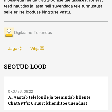
mõtiskleda nende traditsioonide üle tassikest rohelist
teed nautides ja lasta neil süvendada teie tunnustust
selle erilise looduse kingituse vastu.
Digitaalne Turundus
Jaga
Vihja
SEOTUD LOOD
ST
07.07.26, 09:22
AI vastab telefonile ja teenindab kliente
ChatGPT’s: 6 suurt klienditoe uuendust