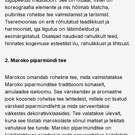
lugupeetud traditsioon. See on rituaal, millel on
koreograafia elemente ja mis hõlmab Matcha,
pulbrilise rohelise tee valmistamist ja tarbimist.
Tseremoonias on eriti rõhutatud teadlikkust ja
harmooniat, iga liigutus on läbimõeldud ja
eesmärgistatud. Osalejad naudivad rahulikult teed,
hinnates kogemuse esteetilist ilu, rahulikkust ja lihtsust.
2. Maroko piparmündi tee
Marokos omandab roheline tee, mida valmistatakse
Maroko piparmünditee traditsiooni kohaselt,
ainulaadse iseloomu. See värskendav ja aromaatne
jook koosneb rohelise tee lehtedest, millele on lisatud
värskeid piparmündilehti ja mida serveeritakse
väikestes dekoratiivklaasides. Tee valatakse ülevalt,
kuna see tõstab marokolaste sõnul maitset ja tekitab
vahutava tee tunde. Maroko piparmünditee on