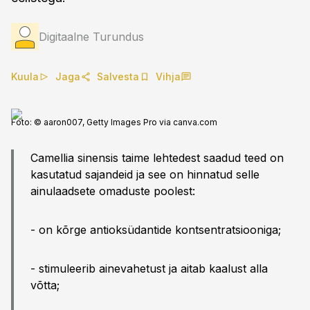
Digitaalne Turundus
Kuula
Jaga
Salvesta
Vihja
Foto: © aaron007, Getty Images Pro via canva.com
Camellia sinensis taime lehtedest saadud teed on
kasutatud sajandeid ja see on hinnatud selle
ainulaadsete omaduste poolest:
- on kõrge antioksüdantide kontsentratsiooniga;
- stimuleerib ainevahetust ja aitab kaalust alla
võtta;