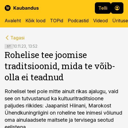
Telli
Avaleht
Kõik lood
TOPid
Podcastid
Videod
Üritus
cebook
cebook
Tagasi
Twitter)
Twitter)
10.11.23, 13:52
ST
Rohelise tee joomise
kedIn
kedIn
traditsioonid, mida te võib-
ail
ail
olla ei teadnud
k
k
Rohelisel teel pole mitte ainult rikas ajalugu, vaid
see on tutvustanud ka kultuuritraditsioone
paljudes riikides: Jaapanist Hiinani, Marokost
Ühendkuningriigini on roheline tee inimesi võlunud
oma ainulaadsete maitsete ja tervisega seotud
eelistega.