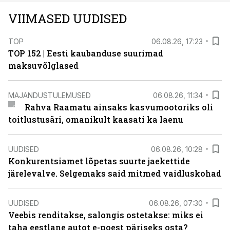
VIIMASED UUDISED
TOP
06.08.26, 17:23
TOP 152 | Eesti kaubanduse suurimad
maksuvõlglased
MAJANDUSTULEMUSED
06.08.26, 11:34
Rahva Raamatu ainsaks kasvumootoriks oli
toitlustusäri, omanikult kaasati ka laenu
UUDISED
06.08.26, 10:28
Konkurentsiamet lõpetas suurte jaekettide
järelevalve. Selgemaks said mitmed vaidluskohad
UUDISED
06.08.26, 07:30
Veebis renditakse, salongis ostetakse: miks ei
taha eestlane autot e-poest päriseks osta?