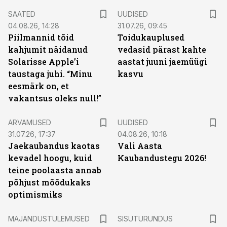
SAATED
UUDISED
04.08.26, 14:28
31.07.26, 09:45
Piilmannid tõid
Toidukauplused
kahjumit näidanud
vedasid pärast kahte
Solarisse Apple’i
aastat juuni jaemüügi
taustaga juhi. “Minu
kasvu
eesmärk on, et
vakantsus oleks null!”
ARVAMUSED
UUDISED
31.07.26, 17:37
04.08.26, 10:18
Jaekaubandus kaotas
Vali Aasta
kevadel hoogu, kuid
Kaubandustegu 2026!
teine poolaasta annab
põhjust mõõdukaks
optimismiks
ST
MAJANDUSTULEMUSED
SISUTURUNDUS