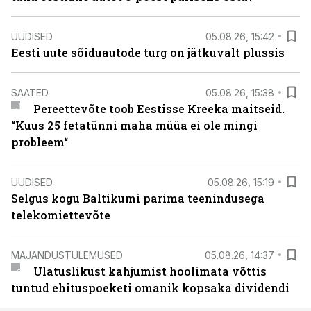
UUDISED
05.08.26, 15:42
Eesti uute sõiduautode turg on jätkuvalt plussis
SAATED
05.08.26, 15:38
Pereettevõte toob Eestisse Kreeka maitseid.
“Kuus 25 fetatünni maha müüa ei ole mingi
probleem“
UUDISED
05.08.26, 15:19
Selgus kogu Baltikumi parima teenindusega
telekomiettevõte
MAJANDUSTULEMUSED
05.08.26, 14:37
Ulatuslikust kahjumist hoolimata võttis
tuntud ehituspoeketi omanik kopsaka dividendi