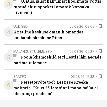
Ulatuslikust kahjumist hoolimata võttis
3
tuntud ehituspoeketi omanik kopsaka
dividendi
UUDISED
05.08.26, 09:05
4
Kristiine keskuse omanik omandas
kaubanduskeskuse Riias
MAJANDUSTULEMUSED
05.08.26, 09:27
5
Poola kiirmoehiid tegi Eestis läbi aegade
parima tulemuse
SAATED
05.08.26, 15:38
Pereettevõte toob Eestisse Kreeka
6
maitseid. “Kuus 25 fetatünni maha müüa ei
ole mingi probleem“