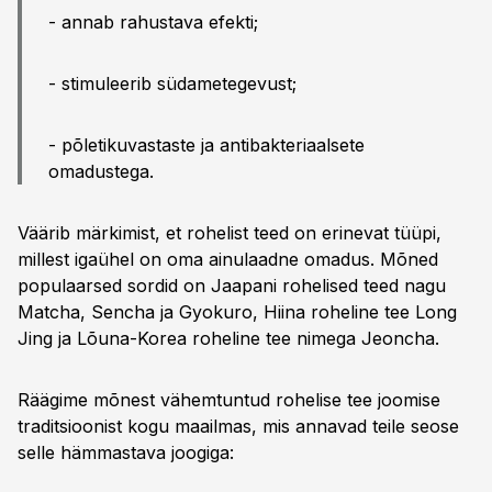
- annab rahustava efekti;
- stimuleerib südametegevust;
- põletikuvastaste ja antibakteriaalsete
omadustega.
Väärib märkimist, et rohelist teed on erinevat tüüpi,
millest igaühel on oma ainulaadne omadus. Mõned
populaarsed sordid on Jaapani rohelised teed nagu
Matcha, Sencha ja Gyokuro, Hiina roheline tee Long
Jing ja Lõuna-Korea roheline tee nimega Jeoncha.
Räägime mõnest vähemtuntud rohelise tee joomise
traditsioonist kogu maailmas, mis annavad teile seose
selle hämmastava joogiga: