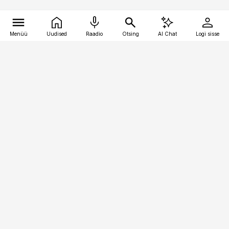
Menüü
Uudised
Raadio
Otsing
AI Chat
Logi sisse
Vana-Lõuna 39/1, 19094 Tallinn
(+372) 667 0111
kaubandus@kaubandus.ee
Telli
Reklaam
Firmast
Sisu kasutamisõigused
Ajakirjaniku
eetikakoodeks
Üldtingimused
Privaatsustingimused
Küpsiste poliitika
KKK
Eesti Meediaettevõtete
Eelistuste haldamine