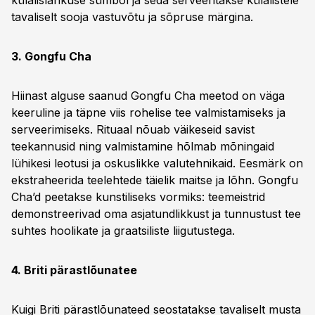
külalislahkuse sümbol ja seda serveeritakse külalistele
tavaliselt sooja vastuvõtu ja sõpruse märgina.
3. Gongfu Cha
Hiinast alguse saanud Gongfu Cha meetod on väga
keeruline ja täpne viis rohelise tee valmistamiseks ja
serveerimiseks. Rituaal nõuab väikeseid savist
teekannusid ning valmistamine hõlmab mõningaid
lühikesi leotusi ja oskuslikke valutehnikaid. Eesmärk on
ekstraheerida teelehtede täielik maitse ja lõhn. Gongfu
Cha’d peetakse kunstiliseks vormiks: teemeistrid
demonstreerivad oma asjatundlikkust ja tunnustust tee
suhtes hoolikate ja graatsiliste liigutustega.
4. Briti pärastlõunatee
Kuigi Briti pärastlõunateed seostatakse tavaliselt musta