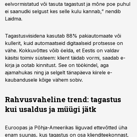
eelvormistatud või tasuta tagastust ja mõne poe puhul
ei saanudki selgust kes selle kulu kannab,” nendib
Laidma.
Tagastusviisidena kasutab 88% pakiautomaate või
kullerit, kuid automaatseid digitaalseid protsesse on
vähe. Kokkuvõttes võib öelda, et Eestis on valdav
käsitsi toimiv süsteem: klient täidab vormi, saadab e-
kirja ja ootab kinnitust. See on töökindel, aga
ajamahukas ning ja selgelt tänapäeva kiirele e-
kaubandusele kõige vähem sobiv.
Rahvusvaheline trend: tagastus
kui usaldus ja müügi jätk
Euroopas ja Põhja-Ameerikas liiguvad ettevõtted üha
enam suunas, kus tagastus on osa klienditeekonnast,