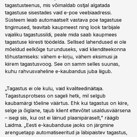
tagastusteenus, mis võimaldab ostjal algatada
tagastuse sisestades vaid e-poe veebiaadressi.
Süsteem leiab automaatselt vastava poe tagastuse
tingimused, teavitab kaupmeest ning look tarbijale
vajaliku tagastussildi, peale mida saab kaupmees
tagastuse kiiresti töödelda. Sellised lahendused ei ole
mõeldud eelkõige turunduseks, vaid klienditeekonna
tõhustamiseks: vähem e-kirju, vähem eksimusi ja
kiirem tagastusvoog. See on samm selles suunas,
kuhu rahvusvaheline e-kaubandus juba liigub.
„Tagastus ei ole kulu, vaid kvaliteedinäitaja.
Tagastusprotsess on sageli hetk, mil selgub
kaubamärgi tõeline väärtus. Ehk kui tagastus on kiire,
selge ja õiglane, tajub klient ettevõtet usaldusväärsena
– isegi siis, kui ost ei läinud plaanipäraselt,” räägib
Laidma. „Eesti e-kaubanduse jaoks on järgmine
arenguetapp automatiseeritud ja läbipaistev tagastus,