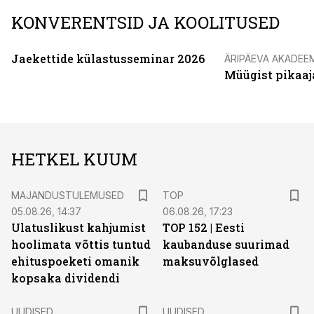
KONVERENTSID JA KOOLITUSED
Jaekettide külastusseminar 2026
ÄRIPÄEVA AKADEE
Müügist pikaaj
HETKEL KUUM
MAJANDUSTULEMUSED
TOP
05.08.26, 14:37
06.08.26, 17:23
Ulatuslikust kahjumist
TOP 152 | Eesti
hoolimata võttis tuntud
kaubanduse suurimad
ehituspoeketi omanik
maksuvõlglased
kopsaka dividendi
UUDISED
UUDISED