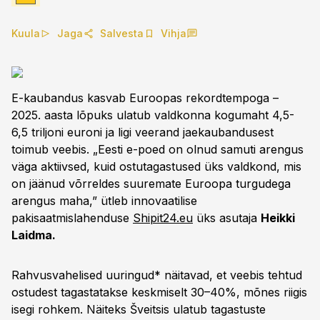
Kuula
Jaga
Salvesta
Vihja
E-kaubandus kasvab Euroopas rekordtempoga –
2025. aasta lõpuks ulatub valdkonna kogumaht 4,5-
6,5 triljoni euroni ja ligi veerand jaekaubandusest
toimub veebis. „Eesti e-poed on olnud samuti arengus
väga aktiivsed, kuid ostutagastused üks valdkond, mis
on jäänud võrreldes suuremate Euroopa turgudega
arengus maha,” ütleb innovaatilise
pakisaatmislahenduse
Shipit24.eu
üks asutaja
Heikki
Laidma.
Rahvusvahelised uuringud* näitavad, et veebis tehtud
ostudest tagastatakse keskmiselt 30–40%, mõnes riigis
isegi rohkem. Näiteks Šveitsis ulatub tagastuste