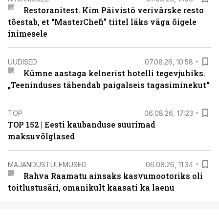
Restoranitest. Kim Päivistö verivärske resto
tõestab, et “MasterChefi” tiitel läks väga õigele
inimesele
UUDISED
07.08.26, 10:58
Kümne aastaga kelnerist hotelli tegevjuhiks.
„Teeninduses tähendab paigalseis tagasiminekut“
TOP
06.08.26, 17:23
TOP 152 | Eesti kaubanduse suurimad
maksuvõlglased
MAJANDUSTULEMUSED
06.08.26, 11:34
Rahva Raamatu ainsaks kasvumootoriks oli
toitlustusäri, omanikult kaasati ka laenu