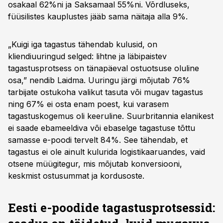
osakaal 62%ni ja Saksamaal 55%ni. Võrdluseks,
füüsilistes kauplustes jääb sama näitaja alla 9%.
„Kuigi iga tagastus tähendab kulusid, on
kliendiuuringud selged: lihtne ja läbipaistev
tagastusprotsess on tänapäeval ostuotsuse oluline
osa,” nendib Laidma. Uuringu järgi mõjutab 76%
tarbijate ostukoha valikut tasuta või mugav tagastus
ning 67% ei osta enam poest, kui varasem
tagastuskogemus oli keeruline. Suurbritannia elanikest
ei saade ebameeldiva või ebaselge tagastuse tõttu
samasse e-poodi tervelt 84%. See tähendab, et
tagastus ei ole ainult kulurida logistikaaruandes, vaid
otsene müügitegur, mis mõjutab konversiooni,
keskmist ostusummat ja kordusoste.
Eesti e-poodide tagastusprotsessid: