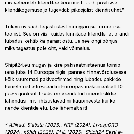
mis vähendab klienditoe koormust, loob positiivse
kliendikogemuse ja tugevdab pikaajalist kliendisuhet.”
Tulevikus saab tagastustest müügijärgse turunduse
tööriist. See on viis, kuidas kinnitada kliendile, et brändi
lubadus kehtib ka pärast ostu. Ja see ongi põhjus,
miks tagastus pole oht, vaid võimalus.
Shipit24.eu mugav ja kiire
pakisaatmisteenus
toimib
täna juba 14 Euroopa riigis, pannes hinnavõrdlusesse
kõik suuremad pakiveofirmad ning lubades pakkide
toimetamist adressaadini Euroopas maksimaalselt 10
päeva jooksul. Lisaks on arendatud uuenduslikke
lahendusi, mis lihtsustavad nii kaupmeeste kui ka
nende klientide elu. Loe lähemalt
siit
!
* Allikad: Statista (2023), NRF (2024), InvespCRO
(2024), nShift (2025), DHL (2025), Shipit24 Eesti e-