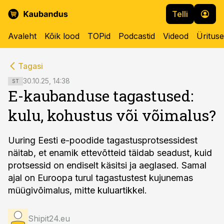
Telli
Avaleht
Kõik lood
TOPid
Podcastid
Videod
Üritus
cebook
cebook
Tagasi
Twitter)
Twitter)
30.10.25, 14:38
ST
E-kaubanduse tagastused:
kedIn
kedIn
kulu, kohustus või võimalus?
ail
ail
k
k
Uuring Eesti e-poodide tagastusprotsessidest
näitab, et enamik ettevõtteid täidab seadust, kuid
protsessid on endiselt käsitsi ja aeglased. Samal
ajal on Euroopa turul tagastustest kujunemas
müügivõimalus, mitte kuluartikkel.
Shipit24.eu