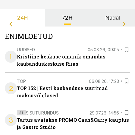
24H
72H
Nädal
ENIMLOETUD
UUDISED
05.08.26, 09:05
1
Kristiine keskuse omanik omandas
kaubanduskeskuse Riias
TOP
06.08.26, 17:23
2
TOP 152 | Eesti kaubanduse suurimad
maksuvõlglased
SISUTURUNDUS
29.07.26, 14:56
ST
3
Tartus avatakse PROMO Cash&Carry kauplus
ja Gastro Studio