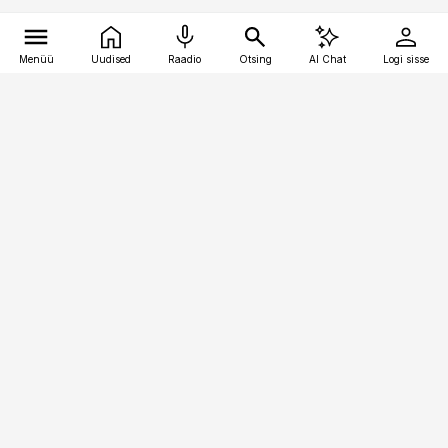
Menüü
Uudised
Raadio
Otsing
AI Chat
Logi sisse
Vana-Lõuna 39/1, 19094 Tallinn
(+372) 667 0111
kaubandus@kaubandus.ee
Telli
Reklaam
Firmast
Sisu kasutamisõigused
Ajakirjaniku
eetikakoodeks
Üldtingimused
Privaatsustingimused
Küpsiste poliitika
KKK
Eesti Meediaettevõtete
Eelistuste haldamine