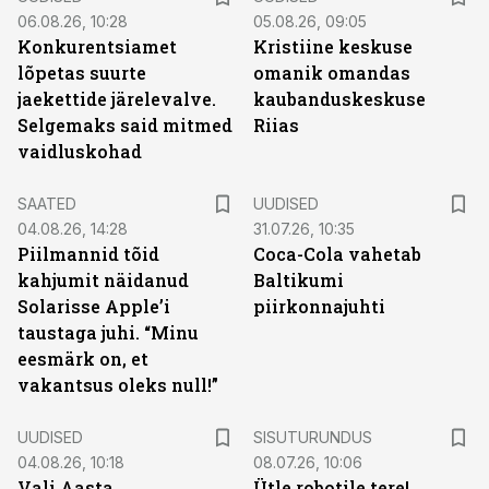
06.08.26, 10:28
05.08.26, 09:05
Konkurentsiamet
Kristiine keskuse
lõpetas suurte
omanik omandas
jaekettide järelevalve.
kaubanduskeskuse
Selgemaks said mitmed
Riias
vaidluskohad
SAATED
UUDISED
04.08.26, 14:28
31.07.26, 10:35
Piilmannid tõid
Coca-Cola vahetab
kahjumit näidanud
Baltikumi
Solarisse Apple’i
piirkonnajuhti
taustaga juhi. “Minu
eesmärk on, et
vakantsus oleks null!”
ST
UUDISED
SISUTURUNDUS
04.08.26, 10:18
08.07.26, 10:06
Vali Aasta
Ütle robotile tere!