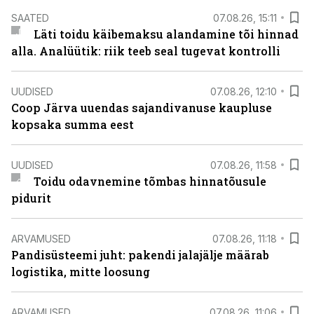
SAATED
07.08.26, 15:11
Läti toidu käibemaksu alandamine tõi hinnad
alla. Analüütik: riik teeb seal tugevat kontrolli
UUDISED
07.08.26, 12:10
Coop Järva uuendas sajandivanuse kaupluse
kopsaka summa eest
UUDISED
07.08.26, 11:58
Toidu odavnemine tõmbas hinnatõusule
pidurit
ARVAMUSED
07.08.26, 11:18
Pandisüsteemi juht: pakendi jalajälje määrab
logistika, mitte loosung
ARVAMUSED
07.08.26, 11:06