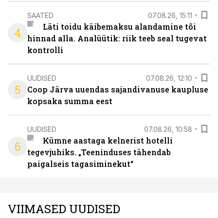
SAATED
07.08.26, 15:11
Läti toidu käibemaksu alandamine tõi
4
hinnad alla. Analüütik: riik teeb seal tugevat
kontrolli
UUDISED
07.08.26, 12:10
5
Coop Järva uuendas sajandivanuse kaupluse
kopsaka summa eest
UUDISED
07.08.26, 10:58
Kümne aastaga kelnerist hotelli
6
tegevjuhiks. „Teeninduses tähendab
paigalseis tagasiminekut“
VIIMASED UUDISED