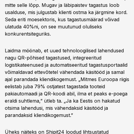
mitte selle lõpp. Mugav ja läbipaistev tagastus loob
usalduse, mis julgustab klienti ostma ka järgmine kord.
Seda eriti moesektoris, kus tagastusmäärad võivad
ulatuda 40%ni, on see muutunud oluliseks
konkurentsiteguriks.
Laidma möönab, et uued tehnoloogilised lahendused
nagu QR-põhised tagastused, integreeritud
logistikateenused ja automatiseeritud tagastusportaalid
võimaldavad ettevõtetel vähendada käsitööd ja samal
ajal parandada kliendikogemust. „Mitmes Euroopa riigis
eelistab juba 79% ostjatest tagastada tooteid
pakiautomaadi ja QR-koodi abil, ilma et peaks e-poega
eraldi suhtlema,” ütleb ta. „Ja ka Eestis on hakatud
otsima lahendusi, mis vähendaksid käsitööd ja
parandaksid kliendikogemust.”
Üheks näiteks on Shipit24 loodud lihtsustatud