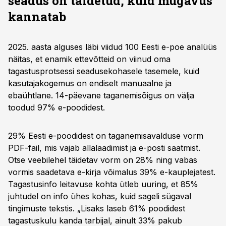
seadus on täidetud, kuid mugavus
kannatab
2025. aasta alguses läbi viidud 100 Eesti e-poe analüüs
näitas, et enamik ettevõtteid on viinud oma
tagastusprotsessi seadusekohasele tasemele, kuid
kasutajakogemus on endiselt manuaalne ja
ebaühtlane. 14-päevane taganemisõigus on välja
toodud 97% e-poodidest.
29% Eesti e-poodidest on taganemisavalduse vorm
PDF-fail, mis vajab allalaadimist ja e-posti saatmist.
Otse veebilehel täidetav vorm on 28% ning vabas
vormis saadetava e-kirja võimalus 39% e-kauplejatest.
Tagastusinfo leitavuse kohta ütleb uuring, et 85%
juhtudel on info ühes kohas, kuid sageli sügaval
tingimuste tekstis. „Lisaks laseb 61% poodidest
tagastuskulu kanda tarbijal, ainult 33% pakub