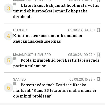
Ulatuslikust kahjumist hoolimata võttis
3
tuntud ehituspoeketi omanik kopsaka
dividendi
UUDISED
05.08.26, 09:05
4
Kristiine keskuse omanik omandas
kaubanduskeskuse Riias
MAJANDUSTULEMUSED
05.08.26, 09:27
5
Poola kiirmoehiid tegi Eestis läbi aegade
parima tulemuse
SAATED
05.08.26, 15:38
Pereettevõte toob Eestisse Kreeka
6
maitseid. “Kuus 25 fetatünni maha müüa ei
ole mingi probleem“