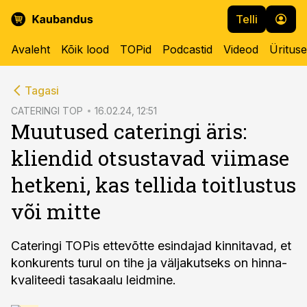
Telli
Avaleht
Kõik lood
TOPid
Podcastid
Videod
Üritus
cebook
Tagasi
Twitter)
CATERINGI TOP
16.02.24, 12:51
Muutused cateringi äris:
kedIn
kliendid otsustavad viimase
ail
hetkeni, kas tellida toitlustus
k
või mitte
Cateringi TOPis ettevõtte esindajad kinnitavad, et
konkurents turul on tihe ja väljakutseks on hinna-
kvaliteedi tasakaalu leidmine.