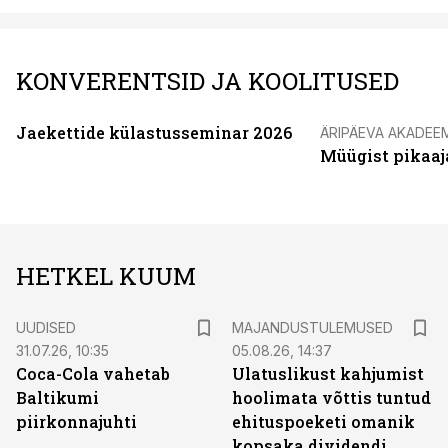
KONVERENTSID JA KOOLITUSED
Jaekettide külastusseminar 2026
ÄRIPÄEVA AKADEE
Müügist pikaaj
HETKEL KUUM
UUDISED
MAJANDUSTULEMUSED
31.07.26, 10:35
05.08.26, 14:37
Coca-Cola vahetab
Ulatuslikust kahjumist
Baltikumi
hoolimata võttis tuntud
piirkonnajuhti
ehituspoeketi omanik
kopsaka dividendi