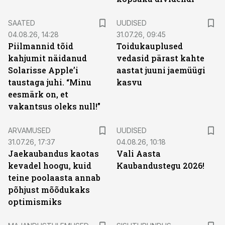
SAATED
UUDISED
04.08.26, 14:28
31.07.26, 09:45
Piilmannid tõid
Toidukauplused
kahjumit näidanud
vedasid pärast kahte
Solarisse Apple’i
aastat juuni jaemüügi
taustaga juhi. “Minu
kasvu
eesmärk on, et
vakantsus oleks null!”
ARVAMUSED
UUDISED
31.07.26, 17:37
04.08.26, 10:18
Jaekaubandus kaotas
Vali Aasta
kevadel hoogu, kuid
Kaubandustegu 2026!
teine poolaasta annab
põhjust mõõdukaks
optimismiks
ST