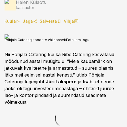
Helen Külaots
kaasautor
Kuula
Jaga
Salvesta
Vihja
Põhjala Cateringi toodete väljapanek
Foto:
erakogu
Nii Põhjala Catering kui ka Ribe Catering kasvatasid
möödunud aastal müügitulu. “Meie kaubamärk on
jätkuvalt kvaliteetne ja armastatud – suures plaanis
läks meil eelmisel aastal kenasti,” ütleb Põhjala
Cateringi tegevjuht
Jüri Lakspere
ja lisab, et nende
jaoks oli tegu investeerimisaastaga – ehitasid juurde
lao- ja kontoripindasid ja suurendasid seadmete
võimekust.