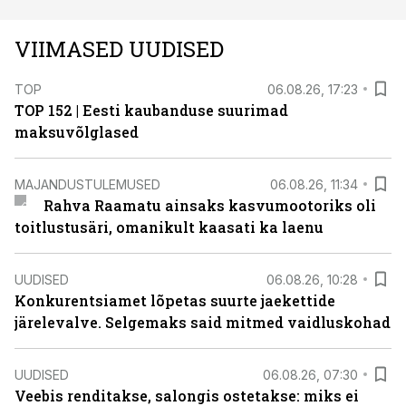
VIIMASED UUDISED
TOP
06.08.26, 17:23
TOP 152 | Eesti kaubanduse suurimad
maksuvõlglased
MAJANDUSTULEMUSED
06.08.26, 11:34
Rahva Raamatu ainsaks kasvumootoriks oli
toitlustusäri, omanikult kaasati ka laenu
UUDISED
06.08.26, 10:28
Konkurentsiamet lõpetas suurte jaekettide
järelevalve. Selgemaks said mitmed vaidluskohad
UUDISED
06.08.26, 07:30
Veebis renditakse, salongis ostetakse: miks ei