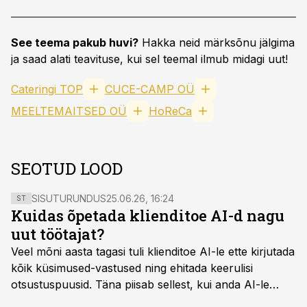
See teema pakub huvi?
Hakka neid märksõnu jälgima
ja saad alati teavituse, kui sel teemal ilmub midagi uut!
Cateringi TOP
CUCE-CAMP OÜ
MEELTEMAITSED OÜ
HoReCa
SEOTUD LOOD
SISUTURUNDUS
25.06.26, 16:24
ST
Kuidas õpetada klienditoe AI-d nagu
uut töötajat?
Veel mõni aasta tagasi tuli klienditoe AI-le ette kirjutada
kõik küsimused-vastused ning ehitada keerulisi
otsustuspuusid. Täna piisab sellest, kui anda AI-le
ligipääs õigetele teadmisteallikatele ning kirjeldada