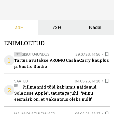
ülesanne tekstina.
24H
72H
Nädal
ENIMLOETUD
SISUTURUNDUS
29.07.26, 14:56
ST
1
Tartus avatakse PROMO Cash&Carry kauplus
ja Gastro Studio
SAATED
04.08.26, 14:28
Piilmannid tõid kahjumit näidanud
2
Solarisse Apple’i taustaga juhi. “Minu
eesmärk on, et vakantsus oleks null!”
MAJANDUSTULEMUSED
05.08.26, 14:37