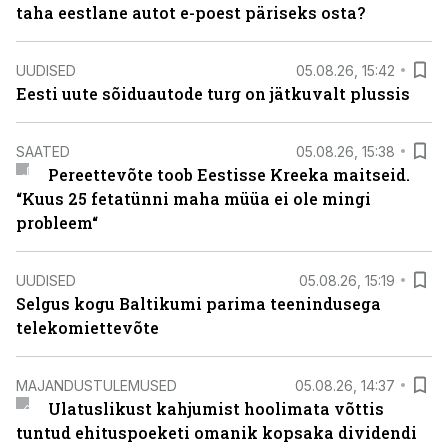
taha eestlane autot e-poest päriseks osta?
UUDISED
05.08.26, 15:42
Eesti uute sõiduautode turg on jätkuvalt plussis
SAATED
05.08.26, 15:38
Pereettevõte toob Eestisse Kreeka maitseid.
“Kuus 25 fetatünni maha müüa ei ole mingi
probleem“
UUDISED
05.08.26, 15:19
Selgus kogu Baltikumi parima teenindusega
telekomiettevõte
MAJANDUSTULEMUSED
05.08.26, 14:37
Ulatuslikust kahjumist hoolimata võttis
tuntud ehituspoeketi omanik kopsaka dividendi