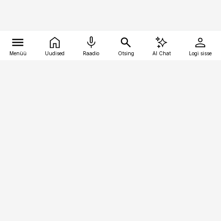
Menüü
Uudised
Raadio
Otsing
AI Chat
Logi sisse
Vana-Lõuna 39/1, 19094 Tallinn
(+372) 667 0111
kaubandus@kaubandus.ee
Telli
Reklaam
Firmast
Sisu kasutamisõigused
Ajakirjaniku
eetikakoodeks
Üldtingimused
Privaatsustingimused