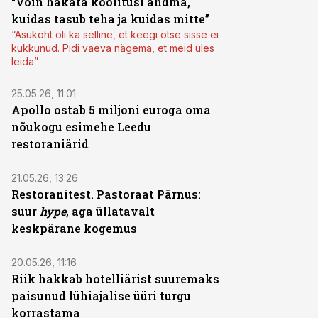
“Võin hakata koolitusi andma,
kuidas tasub teha ja kuidas mitte”
“Asukoht oli ka selline, et keegi otse sisse ei
kukkunud. Pidi vaeva nägema, et meid üles
leida”
25.05.26, 11:01
Apollo ostab 5 miljoni euroga oma
nõukogu esimehe Leedu
restoraniärid
21.05.26, 13:26
Restoranitest. Pastoraat Pärnus:
suur
hype
, aga üllatavalt
keskpärane kogemus
20.05.26, 11:16
Riik hakkab hotelliärist suuremaks
paisunud lühiajalise üüri turgu
korrastama