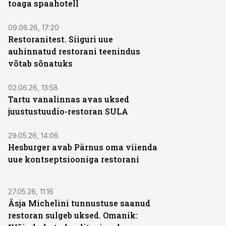
toaga spaahotell
09.06.26, 17:20
Restoranitest. Siiguri uue
auhinnatud restorani teenindus
võtab sõnatuks
02.06.26, 13:58
Tartu vanalinnas avas uksed
juustustuudio-restoran SULA
29.05.26, 14:06
Hesburger avab Pärnus oma viienda
uue kontseptsiooniga restorani
27.05.26, 11:16
Äsja Michelini tunnustuse saanud
restoran sulgeb uksed. Omanik: