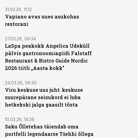
31.03.26, 11:12
Vapiano avas uues asukohas
restorani
27.03.26, 09:34
LaSpa peakokk Angelica Udeküll
pälvis gastronoomiagiidi Falstaff
Restaurant & Bistro Guide Nordic
2026 tiitli „Aasta kokk"
24.03.26, 06:30
Viru keskuse uus juht: keskuse
suurepärane seisukord ei luba
hetkekski jalga gaasilt tõsta
10.03.26, 14:26
Saku Õlletehas täiendab oma
portfelli legendaarse Tšehhi õllega