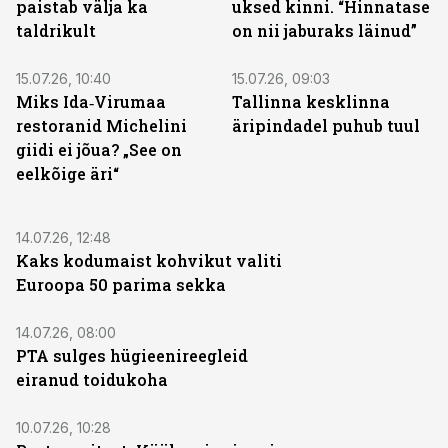
paistab välja ka
uksed kinni. “Hinnatase
taldrikult
on nii jaburaks läinud”
15.07.26, 10:40
15.07.26, 09:03
Miks Ida‑Virumaa
Tallinna kesklinna
restoranid Michelini
äripindadel puhub tuul
giidi ei jõua? „See on
eelkõige äri“
14.07.26, 12:48
Kaks kodumaist kohvikut valiti
Euroopa 50 parima sekka
14.07.26, 08:00
PTA sulges hügieenireegleid
eiranud toidukoha
10.07.26, 10:28