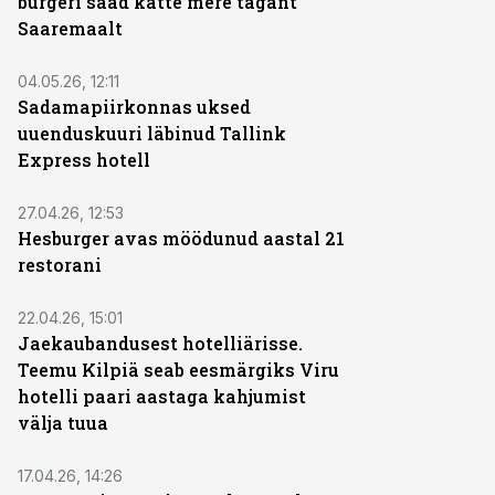
burgeri saad kätte mere tagant
Saaremaalt
04.05.26, 12:11
Sadamapiirkonnas uksed
uuenduskuuri läbinud Tallink
Express hotell
27.04.26, 12:53
Hesburger avas möödunud aastal 21
restorani
22.04.26, 15:01
Jaekaubandusest hotelliärisse.
Teemu Kilpiä seab eesmärgiks Viru
hotelli paari aastaga kahjumist
välja tuua
17.04.26, 14:26