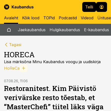
Telli
Avaleht
Kõik lood
TOPid
Podcastid
Videod
Üritus
Jaekaubandus
Hulgikaubandus
E-kaubandus
Tagasi
HORECA
Lisa märksõna Minu Kaubandus voogu ja uudiskirja
HoReCa
07.08.26, 11:06
Restoranitest. Kim Päivistö
verivärske resto tõestab, et
“MasterChefi” tiitel läks väga