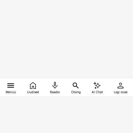
Menüü
Uudised
Raadio
Otsing
AI Chat
Logi sisse
Vana-Lõuna 39/1, 19094 Tallinn