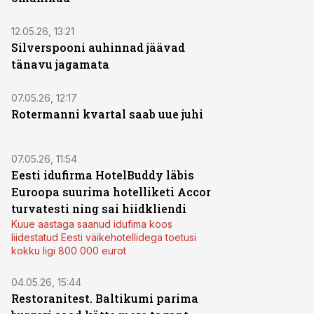
12.05.26, 13:21
Silverspooni auhinnad jäävad
tänavu jagamata
07.05.26, 12:17
Rotermanni kvartal saab uue juhi
07.05.26, 11:54
Eesti idufirma HotelBuddy läbis
Euroopa suurima hotelliketi Accor
turvatesti ning sai hiidkliendi
Kuue aastaga saanud idufima koos
liidestatud Eesti väikehotellidega toetusi
kokku ligi 800 000 eurot
04.05.26, 15:44
Restoranitest. Baltikumi parima