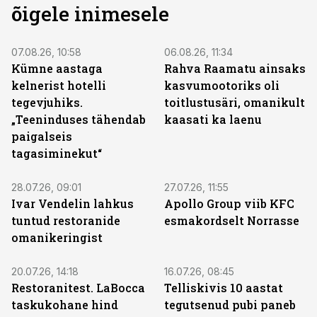
õigele inimesele
07.08.26, 10:58
06.08.26, 11:34
Kümne aastaga
Rahva Raamatu ainsaks
kelnerist hotelli
kasvumootoriks oli
tegevjuhiks.
toitlustusäri, omanikult
„Teeninduses tähendab
kaasati ka laenu
paigalseis
tagasiminekut“
28.07.26, 09:01
27.07.26, 11:55
Ivar Vendelin lahkus
Apollo Group viib KFC
tuntud restoranide
esmakordselt Norrasse
omanikeringist
20.07.26, 14:18
16.07.26, 08:45
Restoranitest. LaBocca
Telliskivis 10 aastat
taskukohane hind
tegutsenud pubi paneb