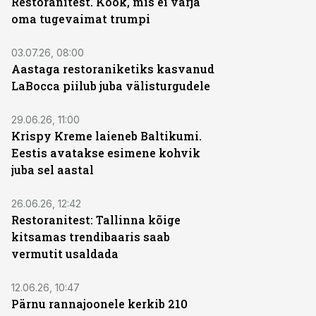
Restoranitest. Köök, mis ei varja
oma tugevaimat trumpi
03.07.26, 08:00
Aastaga restoraniketiks kasvanud
LaBocca piilub juba välisturgudele
29.06.26, 11:00
Krispy Kreme laieneb Baltikumi.
Eestis avatakse esimene kohvik
juba sel aastal
26.06.26, 12:42
Restoranitest: Tallinna kõige
kitsamas trendibaaris saab
vermutit usaldada
12.06.26, 10:47
Pärnu rannajoonele kerkib 210