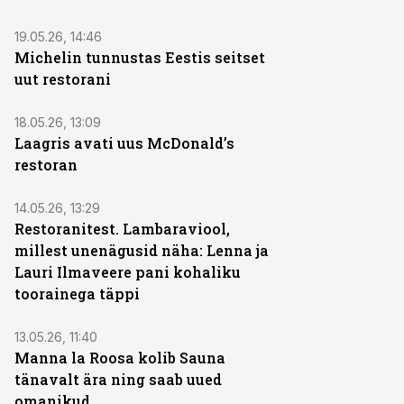
19.05.26, 14:46
Michelin tunnustas Eestis seitset
uut restorani
18.05.26, 13:09
Laagris avati uus McDonald’s
restoran
14.05.26, 13:29
Restoranitest. Lambaraviool,
millest unenägusid näha: Lenna ja
Lauri Ilmaveere pani kohaliku
toorainega täppi
13.05.26, 11:40
Manna la Roosa kolib Sauna
tänavalt ära ning saab uued
omanikud