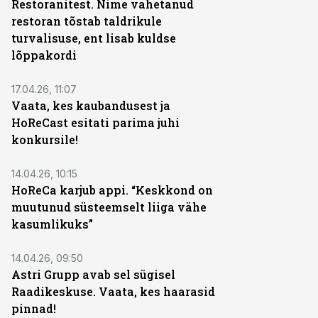
Restoranitest. Nime vahetanud
restoran tõstab taldrikule
turvalisuse, ent lisab kuldse
lõppakordi
17.04.26, 11:07
Vaata, kes kaubandusest ja
HoReCast esitati parima juhi
konkursile!
14.04.26, 10:15
HoReCa karjub appi. “Keskkond on
muutunud süsteemselt liiga vähe
kasumlikuks”
14.04.26, 09:50
Astri Grupp avab sel sügisel
Raadikeskuse. Vaata, kes haarasid
pinnad!