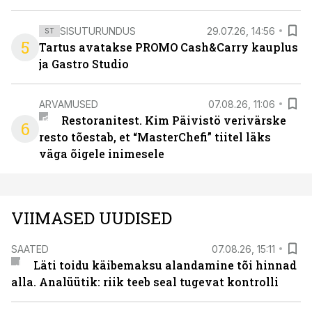
SISUTURUNDUS
29.07.26, 14:56
ST
5
Tartus avatakse PROMO Cash&Carry kauplus
ja Gastro Studio
ARVAMUSED
07.08.26, 11:06
Restoranitest. Kim Päivistö verivärske
6
resto tõestab, et “MasterChefi” tiitel läks
väga õigele inimesele
VIIMASED UUDISED
SAATED
07.08.26, 15:11
Läti toidu käibemaksu alandamine tõi hinnad
alla. Analüütik: riik teeb seal tugevat kontrolli