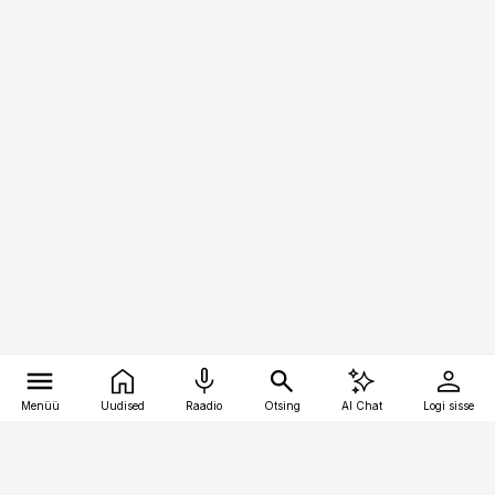
Menüü
Uudised
Raadio
Otsing
AI Chat
Logi sisse