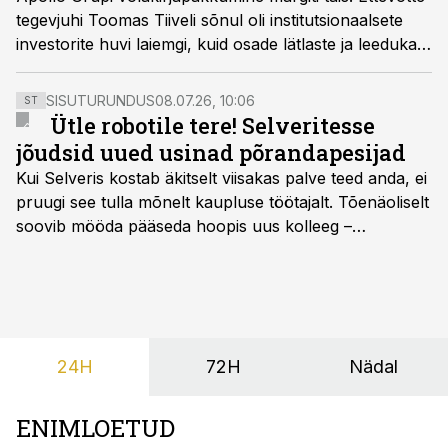
tegevjuhi Toomas Tiiveli sõnul oli institutsionaalsete
investorite huvi laiemgi, kuid osade lätlaste ja leedukate
jaoks jäi üllataval põhjusel märkimisperiood lühikeseks.
SISUTURUNDUS
08.07.26, 10:06
ST
Ütle robotile tere! Selveritesse
jõudsid uued usinad põrandapesijad
Kui Selveris kostab äkitselt viisakas palve teed anda, ei
pruugi see tulla mõnelt kaupluse töötajalt. Tõenäoliselt
soovib mööda pääseda hoopis uus kolleeg –
põrandapesurobot, kes liigub rahulikult, vabandab
vajadusel ja annab eesti keeles teada, et aeg on
põrandad särama lüüa.
24H
72H
Nädal
ENIMLOETUD