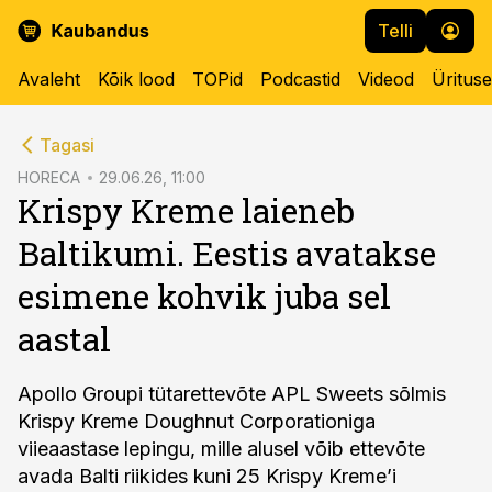
Telli
Avaleht
Kõik lood
TOPid
Podcastid
Videod
Üritus
cebook
Tagasi
Twitter)
HORECA
29.06.26, 11:00
Krispy Kreme laieneb
kedIn
Baltikumi. Eestis avatakse
ail
esimene kohvik juba sel
k
aastal
Apollo Groupi tütarettevõte APL Sweets sõlmis
Krispy Kreme Doughnut Corporationiga
viieaastase lepingu, mille alusel võib ettevõte
avada Balti riikides kuni 25 Krispy Kreme’i