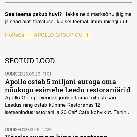
See teema pakub huvi?
Hakka neid märksõnu jälgima
ja saad alati teavituse, kui sel teemal ilmub midagi uut!
HoReCa
APOLLO GROUP OÜ
SEOTUD LOOD
UUDISED
25.05.26, 11:01
Apollo ostab 5 miljoni euroga oma
nõukogu esimehe Leedu restoraniärid
Apollo Group laiendab jõuliselt oma toitlustusäri
Leedus ning ostab kümme Restoranas 12
iseteenindusrestorani ja 20 Caif Cafe kohvikut. Tehingu
kogumaht ulatub ligi 5,34 miljoni euroni.
UUDISED
12.03.26, 12:23