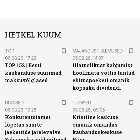
HETKEL KUUM
TOP
MAJANDUSTULEMUSED
06.08.26, 17:23
05.08.26, 14:37
TOP 152 | Eesti
Ulatuslikust kahjumist
kaubanduse suurimad
hoolimata võttis tuntud
maksuvõlglased
ehituspoeketi omanik
kopsaka dividendi
UUDISED
UUDISED
06.08.26, 10:28
05.08.26, 09:05
Konkurentsiamet
Kristiine keskuse
lõpetas suurte
omanik omandas
jaekettide järelevalve.
kaubanduskeskuse
Selgemaks said mitmed
Riias