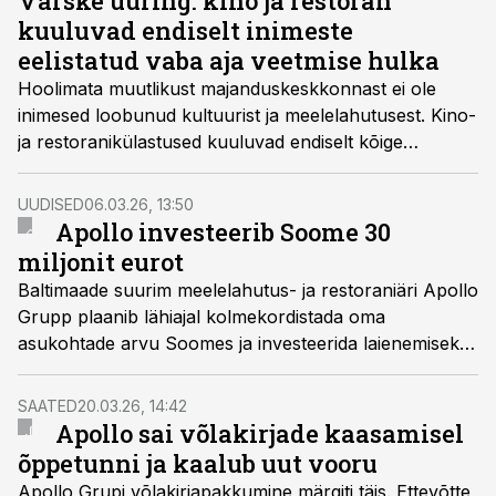
Värske uuring: kino ja restoran
kuuluvad endiselt inimeste
eelistatud vaba aja veetmise hulka
Hoolimata muutlikust majanduskeskkonnast ei ole
inimesed loobunud kultuurist ja meelelahutusest. Kino-
ja restoranikülastused kuuluvad endiselt kõige
levinumate vaba aja tegevuste hulka, selgus värskest
Norstati uuringust.
UUDISED
06.03.26, 13:50
Apollo investeerib Soome 30
miljonit eurot
Baltimaade suurim meelelahutus- ja restoraniäri Apollo
Grupp plaanib lähiajal kolmekordistada oma
asukohtade arvu Soomes ja investeerida laienemiseks
30 miljonit eurot.
SAATED
20.03.26, 14:42
Apollo sai võlakirjade kaasamisel
õppetunni ja kaalub uut vooru
Apollo Grupi võlakirjapakkumine märgiti täis. Ettevõtte