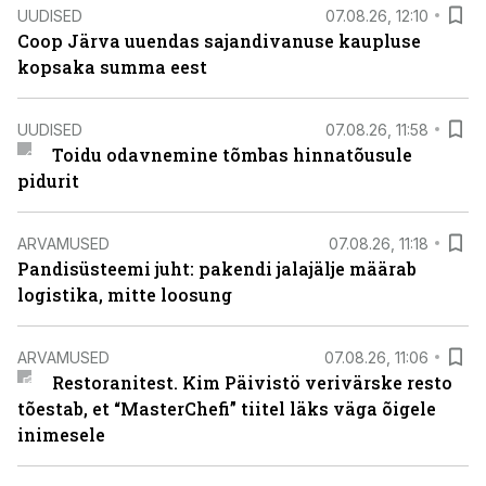
UUDISED
07.08.26, 12:10
Coop Järva uuendas sajandivanuse kaupluse
kopsaka summa eest
UUDISED
07.08.26, 11:58
Toidu odavnemine tõmbas hinnatõusule
pidurit
ARVAMUSED
07.08.26, 11:18
Pandisüsteemi juht: pakendi jalajälje määrab
logistika, mitte loosung
ARVAMUSED
07.08.26, 11:06
Restoranitest. Kim Päivistö verivärske resto
tõestab, et “MasterChefi” tiitel läks väga õigele
inimesele