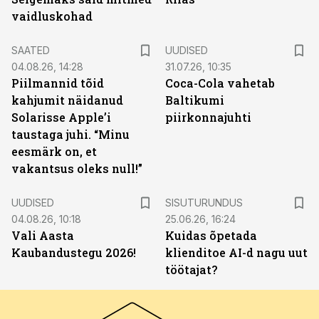
vaidluskohad
SAATED
UUDISED
04.08.26, 14:28
31.07.26, 10:35
Piilmannid tõid
Coca-Cola vahetab
kahjumit näidanud
Baltikumi
Solarisse Apple’i
piirkonnajuhti
taustaga juhi. “Minu
eesmärk on, et
vakantsus oleks null!”
ST
UUDISED
SISUTURUNDUS
04.08.26, 10:18
25.06.26, 16:24
Vali Aasta
Kuidas õpetada
Kaubandustegu 2026!
klienditoe AI-d nagu uut
töötajat?