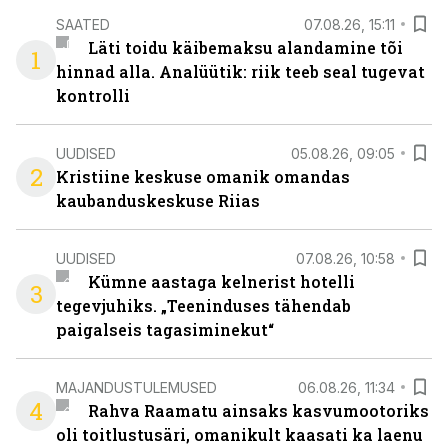
SAATED
07.08.26, 15:11
Läti toidu käibemaksu alandamine tõi
1
hinnad alla. Analüütik: riik teeb seal tugevat
kontrolli
UUDISED
05.08.26, 09:05
2
Kristiine keskuse omanik omandas
kaubanduskeskuse Riias
UUDISED
07.08.26, 10:58
Kümne aastaga kelnerist hotelli
3
tegevjuhiks. „Teeninduses tähendab
paigalseis tagasiminekut“
MAJANDUSTULEMUSED
06.08.26, 11:34
4
Rahva Raamatu ainsaks kasvumootoriks
oli toitlustusäri, omanikult kaasati ka laenu