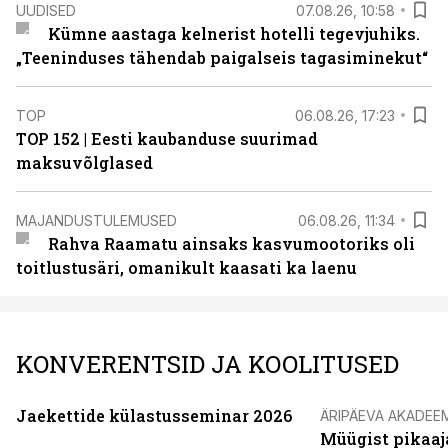
UUDISED
07.08.26, 10:58
Kümne aastaga kelnerist hotelli tegevjuhiks.
„Teeninduses tähendab paigalseis tagasiminekut“
TOP
06.08.26, 17:23
TOP 152 | Eesti kaubanduse suurimad
maksuvõlglased
MAJANDUSTULEMUSED
06.08.26, 11:34
Rahva Raamatu ainsaks kasvumootoriks oli
toitlustusäri, omanikult kaasati ka laenu
KONVERENTSID JA KOOLITUSED
Jaekettide külastusseminar 2026
ÄRIPÄEVA AKADEE
Müügist pikaaj