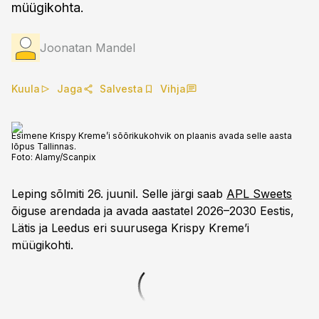
müügikohta.
Joonatan Mandel
Kuula
Jaga
Salvesta
Vihja
Esimene Krispy Kreme’i sõõrikukohvik on plaanis avada selle aasta
lõpus Tallinnas.
Foto:
Alamy/Scanpix
Leping sõlmiti 26. juunil. Selle järgi saab
APL Sweets
õiguse arendada ja avada aastatel 2026–2030 Eestis,
Lätis ja Leedus eri suurusega Krispy Kreme’i
müügikohti.