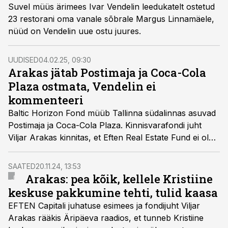
Suvel müüs ärimees Ivar Vendelin leedukatelt ostetud
23 restorani oma vanale sõbrale Margus Linnamäele,
nüüd on Vendelin uue ostu juures.
UUDISED
04.02.25, 09:30
Arakas jätab Postimaja ja Coca-Cola
Plaza ostmata, Vendelin ei
kommenteeri
Baltic Horizon Fond müüb Tallinna südalinnas asuvad
Postimaja ja Coca-Cola Plaza. Kinnisvarafondi juht
Viljar Arakas kinnitas, et Eften Real Estate Fund ei ole
ostmisest huvitatud, samas kui ettevõtja Ivar Vendelin
keeldus teemat kommenteerimast.
SAATED
20.11.24, 13:53
Arakas: pea kõik, kellele Kristiine
keskuse pakkumine tehti, tulid kaasa
EFTEN Capitali juhatuse esimees ja fondijuht Viljar
Arakas rääkis Äripäeva raadios, et tunneb Kristiine