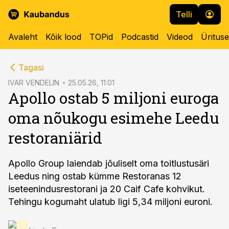
Telli
Avaleht
Kõik lood
TOPid
Podcastid
Videod
Üritus
cebook
Tagasi
Twitter)
IVAR VENDELIN
25.05.26, 11:01
Apollo ostab 5 miljoni euroga
kedIn
oma nõukogu esimehe Leedu
ail
restoraniärid
k
Apollo Group laiendab jõuliselt oma toitlustusäri
Leedus ning ostab kümme Restoranas 12
iseteenindusrestorani ja 20 Caif Cafe kohvikut.
Tehingu kogumaht ulatub ligi 5,34 miljoni euroni.