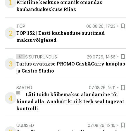
1
Kristiine keskuse omanik omandas
kaubanduskeskuse Riias
TOP
06.08.26, 17:23
2
TOP 152 | Eesti kaubanduse suurimad
maksuvõlglased
SISUTURUNDUS
29.07.26, 14:56
ST
3
Tartus avatakse PROMO Cash&Carry kauplus
ja Gastro Studio
SAATED
07.08.26, 15:11
Läti toidu käibemaksu alandamine tõi
4
hinnad alla. Analüütik: riik teeb seal tugevat
kontrolli
UUDISED
07.08.26, 12:10