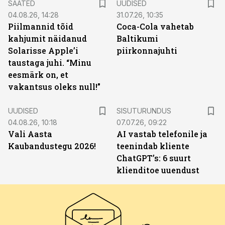
SAATED
UUDISED
04.08.26, 14:28
31.07.26, 10:35
Piilmannid tõid
Coca-Cola vahetab
kahjumit näidanud
Baltikumi
Solarisse Apple’i
piirkonnajuhti
taustaga juhi. “Minu
eesmärk on, et
vakantsus oleks null!”
ST
UUDISED
SISUTURUNDUS
04.08.26, 10:18
07.07.26, 09:22
Vali Aasta
AI vastab telefonile ja
Kaubandustegu 2026!
teenindab kliente
ChatGPT’s: 6 suurt
klienditoe uuendust