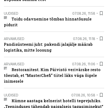
UUDISED
07.08.26, 11:58
Toidu odavnemine tõmbas hinnatõusule
pidurit
ARVAMUSED
07.08.26, 11:18
Pandisüsteemi juht: pakendi jalajälje määrab
logistika, mitte loosung
ARVAMUSED
07.08.26, 11:06
Restoranitest. Kim Päivistö verivärske resto
tõestab, et “MasterChefi” tiitel läks väga õigele
inimesele
UUDISED
07.08.26, 10:58
Kümne aastaga kelnerist hotelli tegevjuhiks.
„Teeninduses tähendab paigalseis tagasiminekut“