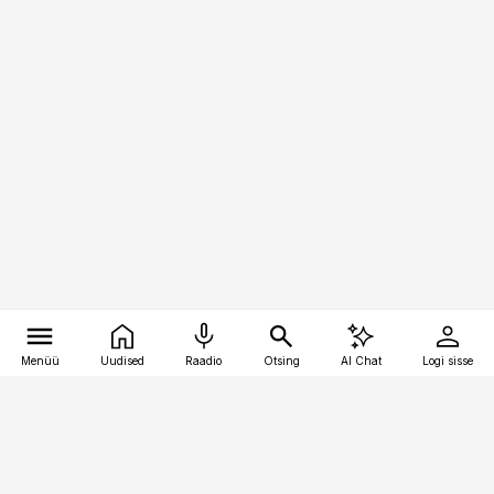
Menüü
Uudised
Raadio
Otsing
AI Chat
Logi sisse
Vana-Lõuna 39/1, 19094 Tallinn
(+372) 667 0111