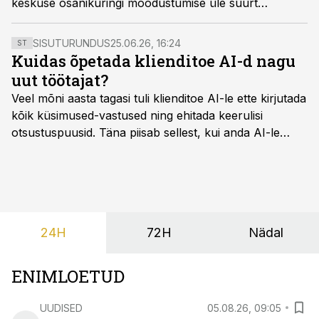
keskuse osanikuringi moodustumise üle suurt
heameelt, kuna kokku saavad ka ärimehed, kes
omavahel koostööd pole teinud.
SISUTURUNDUS
25.06.26, 16:24
ST
Kuidas õpetada klienditoe AI-d nagu
uut töötajat?
Veel mõni aasta tagasi tuli klienditoe AI-le ette kirjutada
kõik küsimused-vastused ning ehitada keerulisi
otsustuspuusid. Täna piisab sellest, kui anda AI-le
ligipääs õigetele teadmisteallikatele ning kirjeldada
ülesanne tekstina.
24H
72H
Nädal
ENIMLOETUD
UUDISED
05.08.26, 09:05