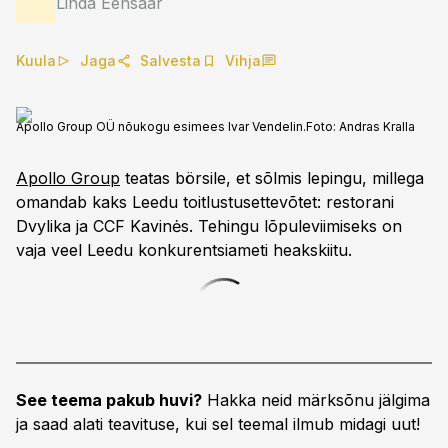
Linda Eensaar
Kuula
Jaga
Salvesta
Vihja
Apollo Group OÜ nõukogu esimees Ivar Vendelin.
Foto:
Andras Kralla
Apollo Group
teatas börsile, et sõlmis lepingu, millega
omandab kaks Leedu toitlustusettevõtet: restorani
Dvylika ja CCF Kavinės. Tehingu lõpuleviimiseks on
vaja veel Leedu konkurentsiameti heakskiitu.
See teema pakub huvi?
Hakka neid märksõnu jälgima
ja saad alati teavituse, kui sel teemal ilmub midagi uut!