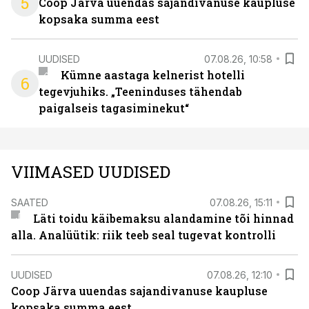
5
Coop Järva uuendas sajandivanuse kaupluse
kopsaka summa eest
UUDISED
07.08.26, 10:58
Kümne aastaga kelnerist hotelli
6
tegevjuhiks. „Teeninduses tähendab
paigalseis tagasiminekut“
VIIMASED UUDISED
SAATED
07.08.26, 15:11
Läti toidu käibemaksu alandamine tõi hinnad
alla. Analüütik: riik teeb seal tugevat kontrolli
UUDISED
07.08.26, 12:10
Coop Järva uuendas sajandivanuse kaupluse
kopsaka summa eest