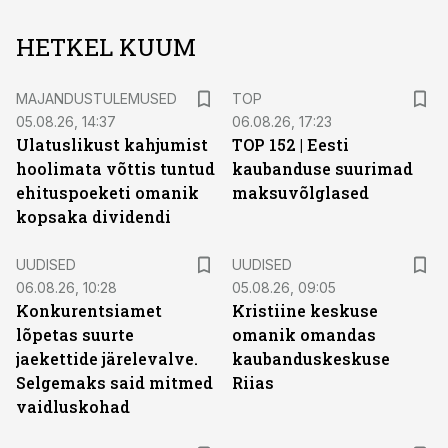
HETKEL KUUM
MAJANDUSTULEMUSED
TOP
05.08.26, 14:37
06.08.26, 17:23
Ulatuslikust kahjumist
TOP 152 | Eesti
hoolimata võttis tuntud
kaubanduse suurimad
ehituspoeketi omanik
maksuvõlglased
kopsaka dividendi
UUDISED
UUDISED
06.08.26, 10:28
05.08.26, 09:05
Konkurentsiamet
Kristiine keskuse
lõpetas suurte
omanik omandas
jaekettide järelevalve.
kaubanduskeskuse
Selgemaks said mitmed
Riias
vaidluskohad