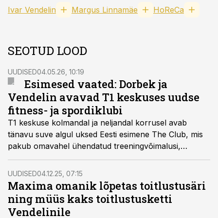
Ivar Vendelin
Margus Linnamäe
HoReCa
SEOTUD LOOD
UUDISED
04.05.26, 10:19
Esimesed vaated: Dorbek ja
Vendelin avavad T1 keskuses uudse
fitness- ja spordiklubi
T1 keskuse kolmandal ja neljandal korrusel avab
tänavu suve algul uksed Eesti esimene The Club, mis
pakub omavahel ühendatud treeningvõimalusi,
coworking
-ala ja saunadega lõõgastusala. Eesti
esimene The Club tuleb turule 3,5 miljoni eurose
UUDISED
04.12.25, 07:15
investeeringuga T1 keskuses.
Maxima omanik lõpetas toitlustusäri
ning müüs kaks toitlustusketti
Vendelinile