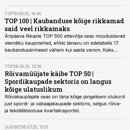
majanduskeskkond on hakanud tugevalt
rõivakaubanduse turgu raputama, selgus rõiva- ja
TOP
10.09.25, 14:45
tekstiilitööstuse aastaraportist.
TOP 100 | Kaubanduse kõige rikkamad
said veel rikkamaks
Äripäeva Rikaste TOP 500 ettevõtja seas moodustavad
viiendiku kaupmehed, ehkki tänavu on edetabelis 17
kaubandusärimeest vähem kui aasta varem. Kaks
jõukaimat kaubandusärimeest kuulusid esikolmikusse
ka mullu, sealhulgas tänavune esinumber, kes suutis
TOP
28.05.25, 12:36
oma positsiooni säilitada ka sel korral.
Rõivamüüjate käibe TOP 50 |
Spordikaupade sektoris on langus
kõige ulatuslikum
Rõivakauplejate seas on täna kõige pingelisem olukord
just spordi- ja vabaajakaupade sektoris, selgus rõiva-
ja tekstiilitööstuse kvartaliraportist.
UUDISED
16.07.25, 13:51