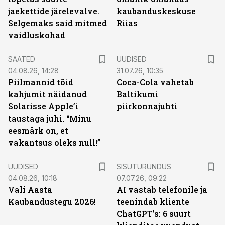
jaekettide järelevalve.
kaubanduskeskuse
Selgemaks said mitmed
Riias
vaidluskohad
SAATED
UUDISED
04.08.26, 14:28
31.07.26, 10:35
Piilmannid tõid
Coca-Cola vahetab
kahjumit näidanud
Baltikumi
Solarisse Apple’i
piirkonnajuhti
taustaga juhi. “Minu
eesmärk on, et
vakantsus oleks null!”
ST
UUDISED
SISUTURUNDUS
04.08.26, 10:18
07.07.26, 09:22
Vali Aasta
AI vastab telefonile ja
Kaubandustegu 2026!
teenindab kliente
ChatGPT’s: 6 suurt