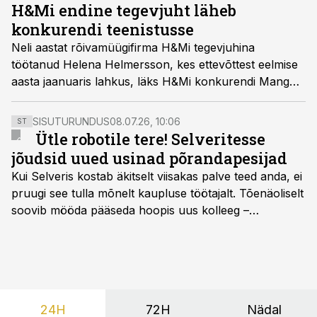
H&Mi endine tegevjuht läheb
konkurendi teenistusse
Neli aastat rõivamüügifirma H&Mi tegevjuhina
töötanud Helena Helmersson, kes ettevõttest eelmise
aasta jaanuaris lahkus, läks H&Mi konkurendi Mango
juhatuse liikmeks.
SISUTURUNDUS
08.07.26, 10:06
ST
Ütle robotile tere! Selveritesse
jõudsid uued usinad põrandapesijad
Kui Selveris kostab äkitselt viisakas palve teed anda, ei
pruugi see tulla mõnelt kaupluse töötajalt. Tõenäoliselt
soovib mööda pääseda hoopis uus kolleeg –
põrandapesurobot, kes liigub rahulikult, vabandab
vajadusel ja annab eesti keeles teada, et aeg on
põrandad särama lüüa.
24H
72H
Nädal