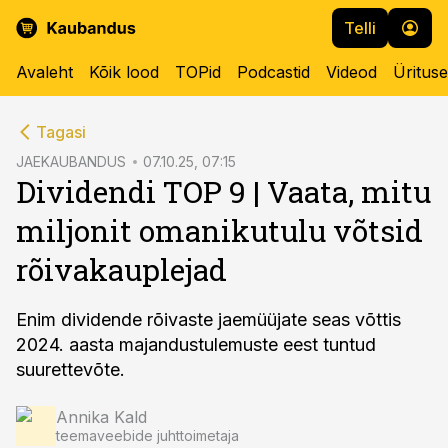
Telli
Avaleht
Kõik lood
TOPid
Podcastid
Videod
Üritus
cebook
Tagasi
Twitter)
JAEKAUBANDUS
07.10.25, 07:15
Dividendi TOP 9 | Vaata, mitu
kedIn
miljonit omanikutulu võtsid
ail
rõivakauplejad
k
Enim dividende rõivaste jaemüüjate seas võttis
2024. aasta majandustulemuste eest tuntud
suurettevõte.
Annika Kald
teemaveebide juhttoimetaja