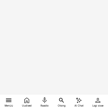
Menüü
Uudised
Raadio
Otsing
AI Chat
Logi sisse