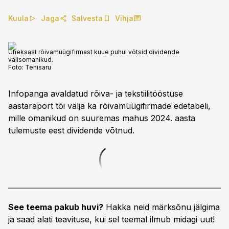
Kuula
Jaga
Salvesta
Vihja
Üheksast rõivamüügifirmast kuue puhul võtsid dividende
välisomanikud.
Foto:
Tehisaru
Infopanga avaldatud rõiva- ja tekstiilitööstuse
aastaraport tõi välja ka rõivamüügifirmade edetabeli,
mille omanikud on suuremas mahus 2024. aasta
tulemuste eest dividende võtnud.
See teema pakub huvi?
Hakka neid märksõnu jälgima
ja saad alati teavituse, kui sel teemal ilmub midagi uut!