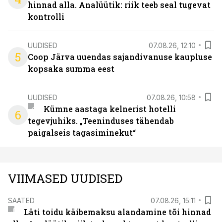
hinnad alla. Analüütik: riik teeb seal tugevat
kontrolli
UUDISED
07.08.26, 12:10
5
Coop Järva uuendas sajandivanuse kaupluse
kopsaka summa eest
UUDISED
07.08.26, 10:58
Kümne aastaga kelnerist hotelli
6
tegevjuhiks. „Teeninduses tähendab
paigalseis tagasiminekut“
VIIMASED UUDISED
SAATED
07.08.26, 15:11
Läti toidu käibemaksu alandamine tõi hinnad