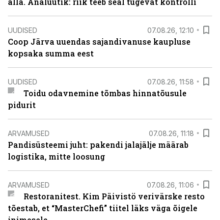
alla. Analüütik: riik teeb seal tugevat kontrolli
UUDISED
07.08.26, 12:10
Coop Järva uuendas sajandivanuse kaupluse
kopsaka summa eest
UUDISED
07.08.26, 11:58
Toidu odavnemine tõmbas hinnatõusule
pidurit
ARVAMUSED
07.08.26, 11:18
Pandisüsteemi juht: pakendi jalajälje määrab
logistika, mitte loosung
ARVAMUSED
07.08.26, 11:06
Restoranitest. Kim Päivistö verivärske resto
tõestab, et “MasterChefi” tiitel läks väga õigele
inimesele