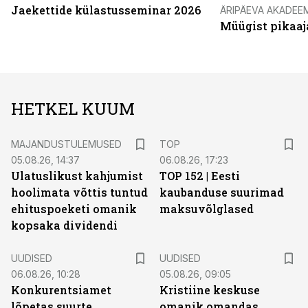
Jaekettide külastusseminar 2026
ÄRIPÄEVA AKADEE
Müügist pikaaj
HETKEL KUUM
MAJANDUSTULEMUSED
TOP
05.08.26, 14:37
06.08.26, 17:23
Ulatuslikust kahjumist
TOP 152 | Eesti
hoolimata võttis tuntud
kaubanduse suurimad
ehituspoeketi omanik
maksuvõlglased
kopsaka dividendi
UUDISED
UUDISED
06.08.26, 10:28
05.08.26, 09:05
Konkurentsiamet
Kristiine keskuse
lõpetas suurte
omanik omandas