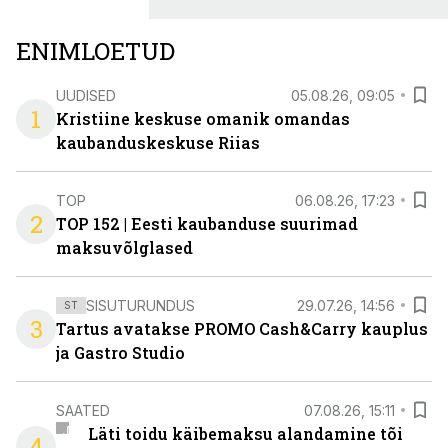
ENIMLOETUD
UUDISED
05.08.26, 09:05
1
Kristiine keskuse omanik omandas
kaubanduskeskuse Riias
TOP
06.08.26, 17:23
2
TOP 152 | Eesti kaubanduse suurimad
maksuvõlglased
SISUTURUNDUS
29.07.26, 14:56
ST
3
Tartus avatakse PROMO Cash&Carry kauplus
ja Gastro Studio
SAATED
07.08.26, 15:11
Läti toidu käibemaksu alandamine tõi
4