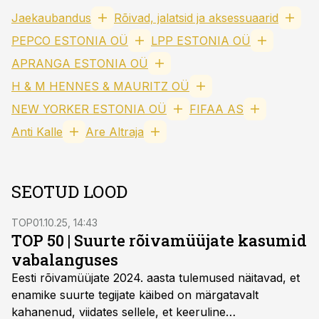
Jaekaubandus
Rõivad, jalatsid ja aksessuaarid
PEPCO ESTONIA OÜ
LPP ESTONIA OÜ
APRANGA ESTONIA OÜ
H & M HENNES & MAURITZ OÜ
NEW YORKER ESTONIA OÜ
FIFAA AS
Anti Kalle
Are Altraja
SEOTUD LOOD
TOP
01.10.25, 14:43
TOP 50 | Suurte rõivamüüjate kasumid
vabalanguses
Eesti rõivamüüjate 2024. aasta tulemused näitavad, et
enamike suurte tegijate käibed on märgatavalt
kahanenud, viidates sellele, et keeruline