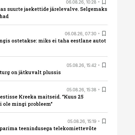
06.08.26, 10:28
s suurte jaekettide järelevalve. Selgemaks
ohad
06.08.26, 07:30
ngis ostetakse: miks ei taha eestlane autot
05.08.26, 15:42
turg on jätkuvalt plussis
05.08.26, 15:38
estisse Kreeka maitseid. “Kuus 25
 ole mingi probleem“
05.08.26, 15:19
 parima teenindusega telekomiettevõte