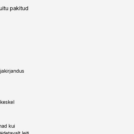
uitu pakitud
ajakirjandus
 keskel
mad kui
detavalt leiti