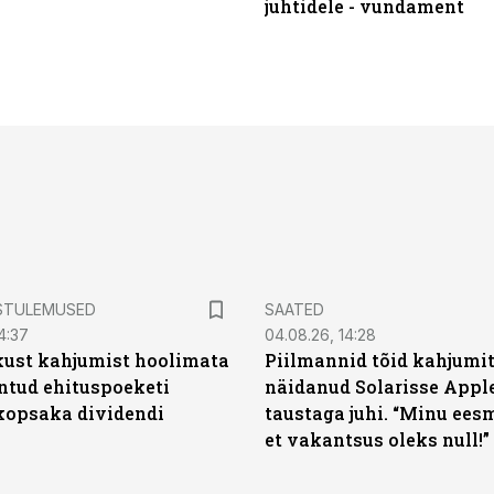
juhtidele - vundament
STULEMUSED
SAATED
4:37
04.08.26, 14:28
kust kahjumist hoolimata
Piilmannid tõid kahjumi
untud ehituspoeketi
näidanud Solarisse Apple
opsaka dividendi
taustaga juhi. “Minu ees
et vakantsus oleks null!”