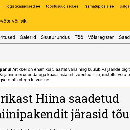
e
logistikauudised.ee
toostusuudised.ee
raamatupidaja.ee
palga
Infopank
Radar
ritused
Galeriid
Sisuturundus
Töö
Võlaregister
Saad
panu!
Artikkel on enam kui 5 aastat vana ning kuulub väljaande digi
. Väljaanne ei uuenda ega kaasajasta arhiveeritud sisu, mistõttu võib ol
sete allikatega tutvumine
ikast Hiina saadetud
iinipakendit järasid tõ