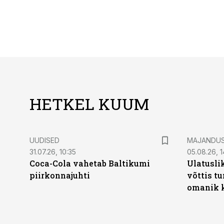
HETKEL KUUM
UUDISED
MAJANDU
31.07.26, 10:35
05.08.26, 1
Coca-Cola vahetab Baltikumi
Ulatusli
piirkonnajuhti
võttis t
omanik k