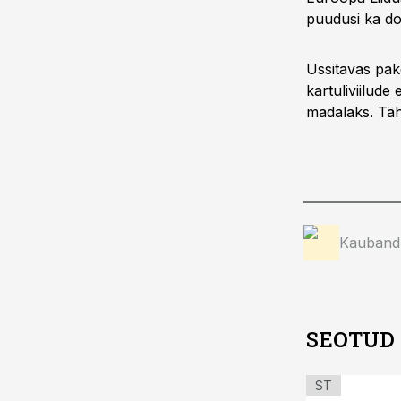
puudusi ka do
Ussitavas pake
kartuliviilude
madalaks. Täh
Kauband
SEOTUD
ST