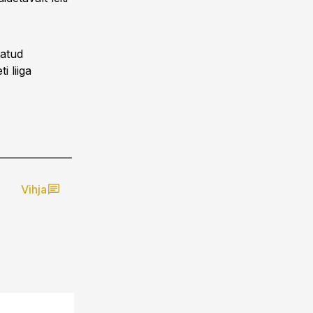
tatud
i liiga
Vihja