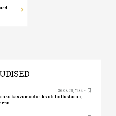
uued
UDISED
06.08.26, 11:34
aks kasvumootoriks oli toitlustusäri,
laenu