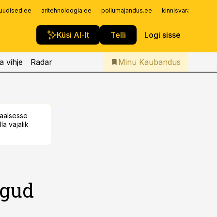
Iseteenindus
uudised.ee
aritehnoloogia.ee
pollumajandus.ee
kinnisvarauudised.
Telli Kaubandus
Küsi AI-lt
Telli
Logi sisse
a vihje
Radar
Minu Kaubandus
taalsesse
la vajalik
ugud