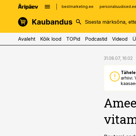
bestmarketing.ee
personaliuudised.e
kinnisvarauudised.ee
imelineajalugu.ee
logistikauudised.ee
imelineteadus.ee
Avaleht
Kõik lood
TOPid
Podcastid
Videod
Ü
cebook
cebook
31.08.07, 16:02
Twitter)
Twitter)
Tähele
kedIn
kedIn
arhiivi
kaasaeg
ail
ail
Ameer
k
k
vitam