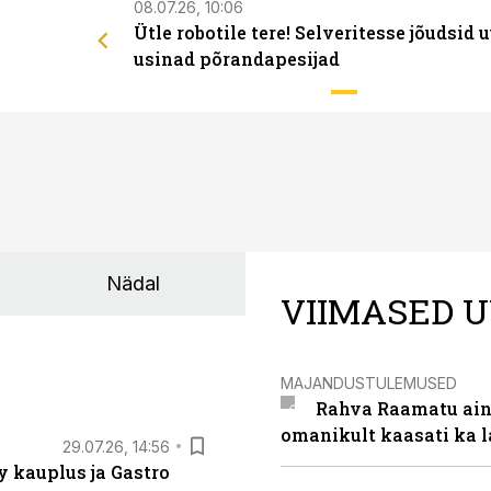
08.07.26, 10:06
Ütle robotile tere! Selveritesse jõudsid 
usinad põrandapesijad
Nädal
VIIMASED U
MAJANDUSTULEMUSED
Rahva Raamatu ains
omanikult kaasati ka 
29.07.26, 14:56
 kauplus ja Gastro