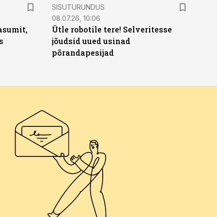
ST
SISUTURUNDUS
08.07.26, 10:06
asumit,
Ütle robotile tere! Selveritesse
s
jõudsid uued usinad
põrandapesijad