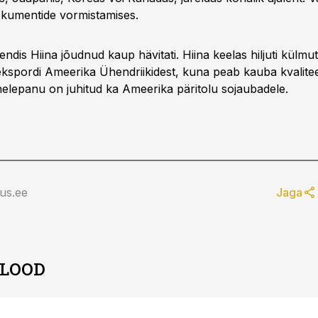
kumentide vormistamises.
ndis Hiina jõudnud kaup hävitati. Hiina keelas hiljuti külmu
 ekspordi Ameerika Ühendriikidest, kuna peab kauba kvaliteet
elepanu on juhitud ka Ameerika päritolu sojaubadele.
us.ee
Jaga
 LOOD