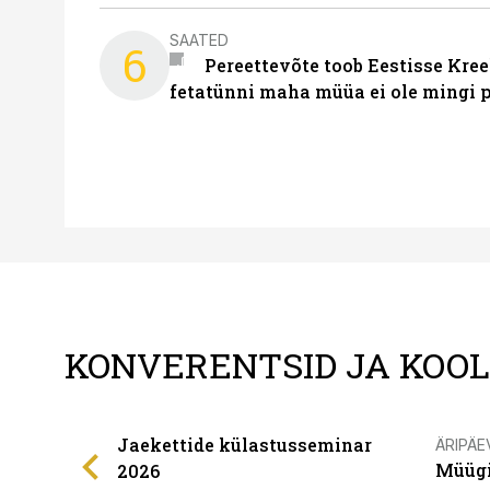
SAATED
6
Pereettevõte toob Eestisse Kree
fetatünni maha müüa ei ole mingi 
KONVERENTSID JA KOO
Jaekettide külastusseminar
ÄRIPÄE
Müügi
2026