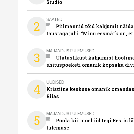
Studio
SAATED
2
Piilmannid tõid kahjumit näida
taustaga juhi. “Minu eesmärk on, et
MAJANDUSTULEMUSED
3
Ulatuslikust kahjumist hoolima
ehituspoeketi omanik kopsaka div
UUDISED
4
Kristiine keskuse omanik omanda
Riias
MAJANDUSTULEMUSED
5
Poola kiirmoehiid tegi Eestis l
tulemuse