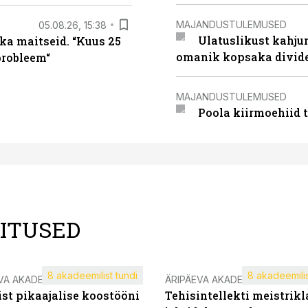
MAJANDUSTULEMUSED
05.08.26, 15:38
Ulatuslikust kahju
ka maitseid. “Kuus 25
omanik kopsaka divid
probleem“
MAJANDUSTULEMUSED
Poola kiirmoehiid 
LITUSED
8 akadeemilist tundi
8 akadeemilis
VA AKADEEMIA
ÄRIPÄEVA AKADEEMIA
st pikaajalise koostööni
Tehisintellekti meistrikl