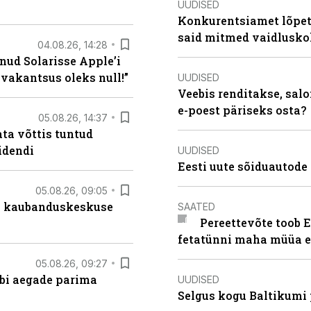
UUDISED
Konkurentsiamet lõpeta
said mitmed vaidlusk
04.08.26, 14:28
nud Solarisse Apple’i
 vakantsus oleks null!”
UUDISED
Veebis renditakse, salo
e-poest päriseks osta?
05.08.26, 14:37
ta võttis tuntud
idendi
UUDISED
Eesti uute sõiduautode 
05.08.26, 09:05
s kaubanduskeskuse
SAATED
Pereettevõte toob E
fetatünni maha müüa ei
05.08.26, 09:27
äbi aegade parima
UUDISED
Selgus kogu Baltikumi