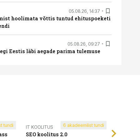
05.08.26, 14:37
mist hoolimata võttis tuntud ehituspoeketi
endi
05.08.26, 09:27
tegi Eestis läbi aegade parima tulemuse
t tundi
6 akadeemilist tundi
Müügijuh
IT KOOLITUS
ass
SEO koolitus 2.0