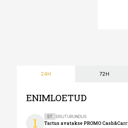
24H
72H
ENIMLOETUD
ST
SISUTURUNDUS
1
Tartus avatakse PROMO Cash&Carry