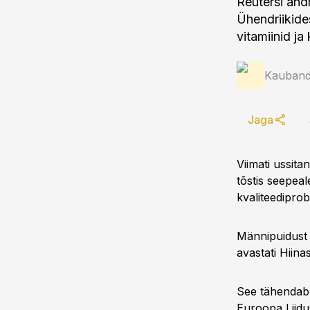
Reutersi and
Ühendriikide
vitamiinid ja 
Kauband
Jaga
Viimati ussita
tõstis seepea
kvaliteedipro
Männipuidust 
avastati Hiina
See tähendab,
Euroopa Liidus