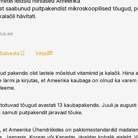
metel leidsid hiinlased Ameerika
st saabunud puitpakendist mikroskoopilised tõugud, p
kalaõli hävitati.
us.ee
Salvesta
Vihja
nud pakendis olid lastele mõeldud vitamiinid ja kalaõli. Hiina 
le lärmi ja kirjutas, et Ameerika kaubaga on olnud ka varem
bleeme.
toituvad tõugud avastati 13 kaubapakendis. Juuli ja augusti
s samuti puitpakendit järavaid tõuke.
 et Ameerika Ühendriikides on pakkimisstandardid madala
, Jaapanis, Koreas või Kanadas, järeldas kohalik ajaleht. Väi