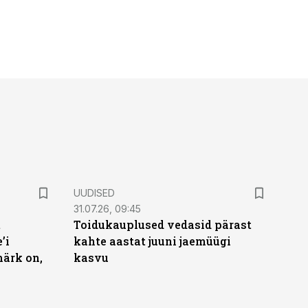
UUDISED
31.07.26, 09:45
t
Toidukauplused vedasid pärast
’i
kahte aastat juuni jaemüügi
märk on,
kasvu