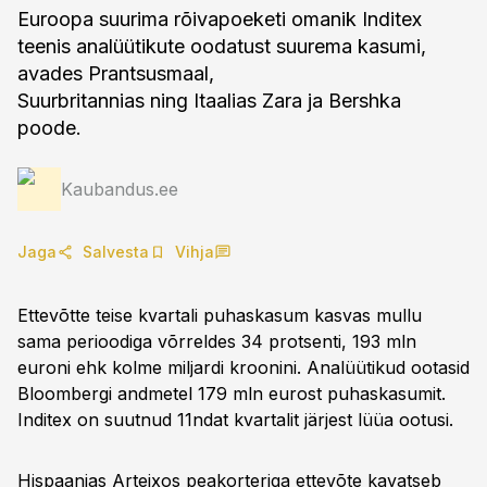
Euroopa suurima rõivapoeketi omanik Inditex
teenis analüütikute oodatust suurema kasumi,
avades Prantsusmaal,
Suurbritannias ning Itaalias Zara ja Bershka
poode.
Kaubandus.ee
Jaga
Salvesta
Vihja
Ettevõtte teise kvartali puhaskasum kasvas mullu
sama perioodiga võrreldes 34 protsenti, 193 mln
euroni ehk kolme miljardi kroonini. Analüütikud ootasid
Bloombergi andmetel 179 mln eurost puhaskasumit.
Inditex on suutnud 11ndat kvartalit järjest lüüa ootusi.
Hispaanias Arteixos peakorteriga ettevõte kavatseb