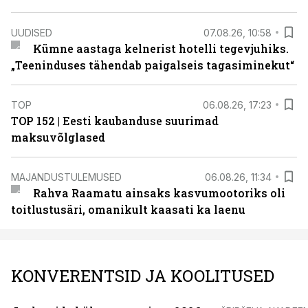
UUDISED
07.08.26, 10:58
Kümne aastaga kelnerist hotelli tegevjuhiks.
„Teeninduses tähendab paigalseis tagasiminekut“
TOP
06.08.26, 17:23
TOP 152 | Eesti kaubanduse suurimad
maksuvõlglased
MAJANDUSTULEMUSED
06.08.26, 11:34
Rahva Raamatu ainsaks kasvumootoriks oli
toitlustusäri, omanikult kaasati ka laenu
KONVERENTSID JA KOOLITUSED