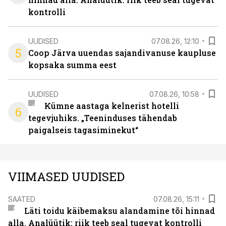
kontrolli
UUDISED
07.08.26, 12:10
5
Coop Järva uuendas sajandivanuse kaupluse
kopsaka summa eest
UUDISED
07.08.26, 10:58
Kümne aastaga kelnerist hotelli
6
tegevjuhiks. „Teeninduses tähendab
paigalseis tagasiminekut“
VIIMASED UUDISED
SAATED
07.08.26, 15:11
Läti toidu käibemaksu alandamine tõi hinnad
alla. Analüütik: riik teeb seal tugevat kontrolli