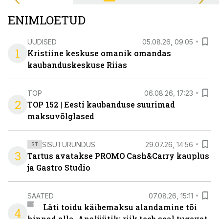
ENIMLOETUD
UUDISED
05.08.26, 09:05
1
Kristiine keskuse omanik omandas
kaubanduskeskuse Riias
TOP
06.08.26, 17:23
2
TOP 152 | Eesti kaubanduse suurimad
maksuvõlglased
SISUTURUNDUS
29.07.26, 14:56
ST
3
Tartus avatakse PROMO Cash&Carry kauplus
ja Gastro Studio
SAATED
07.08.26, 15:11
Läti toidu käibemaksu alandamine tõi
4
hinnad alla. Analüütik: riik teeb seal tugevat