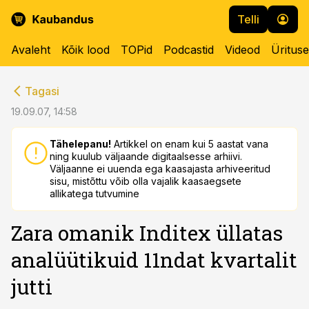
Telli
Avaleht
Kõik lood
TOPid
Podcastid
Videod
Üritus
cebook
cebook
Tagasi
Twitter)
Twitter)
19.09.07, 14:58
kedIn
kedIn
Tähelepanu!
Artikkel on enam kui 5 aastat vana
ning kuulub väljaande digitaalsesse arhiivi.
ail
ail
Väljaanne ei uuenda ega kaasajasta arhiveeritud
sisu, mistõttu võib olla vajalik kaasaegsete
k
k
allikatega tutvumine
Zara omanik Inditex üllatas
analüütikuid 11ndat kvartalit
jutti