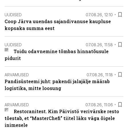
UUDISED
07.08.26, 12:10
Coop Järva uuendas sajandivanuse kaupluse
kopsaka summa eest
UUDISED
07.08.26, 11:58
Toidu odavnemine tõmbas hinnatõusule
pidurit
ARVAMUSED
07.08.26, 11:18
Pandisüsteemi juht: pakendi jalajälje määrab
logistika, mitte loosung
ARVAMUSED
07.08.26, 11:06
Restoranitest. Kim Päivistö verivärske resto
tõestab, et “MasterChefi” tiitel läks väga õigele
inimesele