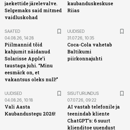
jaekettide järelevalve.
kaubanduskeskuse
Selgemaks said mitmed
Riias
vaidluskohad
SAATED
UUDISED
04.08.26, 14:28
31.07.26, 10:35
Piilmannid tõid
Coca-Cola vahetab
kahjumit näidanud
Baltikumi
Solarisse Apple’i
piirkonnajuhti
taustaga juhi. “Minu
eesmärk on, et
vakantsus oleks null!”
ST
UUDISED
SISUTURUNDUS
04.08.26, 10:18
07.07.26, 09:22
Vali Aasta
AI vastab telefonile ja
Kaubandustegu 2026!
teenindab kliente
ChatGPT’s: 6 suurt
klienditoe uuendust