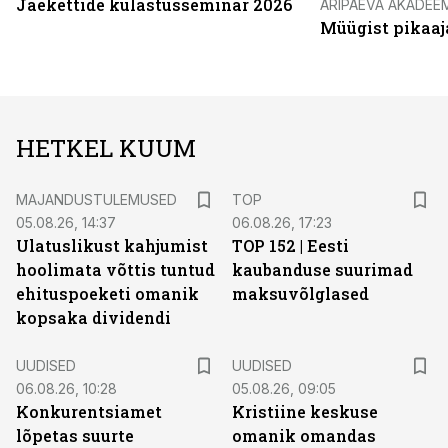
Jaekettide külastusseminar 2026
ÄRIPÄEVA AKADEE
Müügist pikaaj
HETKEL KUUM
MAJANDUSTULEMUSED
TOP
05.08.26, 14:37
06.08.26, 17:23
Ulatuslikust kahjumist
TOP 152 | Eesti
hoolimata võttis tuntud
kaubanduse suurimad
ehituspoeketi omanik
maksuvõlglased
kopsaka dividendi
UUDISED
UUDISED
06.08.26, 10:28
05.08.26, 09:05
Konkurentsiamet
Kristiine keskuse
lõpetas suurte
omanik omandas