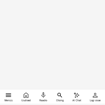
Menüü
Uudised
Raadio
Otsing
AI Chat
Logi sisse