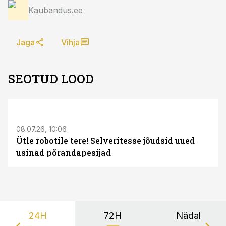
Kaubandus.ee
Jaga
Vihja
SEOTUD LOOD
ST
08.07.26, 10:06
Ütle robotile tere! Selveritesse jõudsid uued
usinad põrandapesijad
24H
72H
Nädal