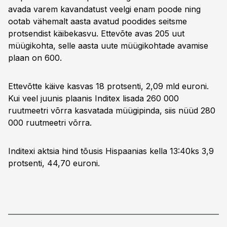
avada varem kavandatust veelgi enam poode ning
ootab vähemalt aasta avatud poodides seitsme
protsendist käibekasvu. Ettevõte avas 205 uut
müügikohta, selle aasta uute müügikohtade avamise
plaan on 600.
Ettevõtte käive kasvas 18 protsenti, 2,09 mld euroni.
Kui veel juunis plaanis Inditex lisada 260 000
ruutmeetri võrra kasvatada müügipinda, siis nüüd 280
000 ruutmeetri võrra.
Inditexi aktsia hind tõusis Hispaanias kella 13:40ks 3,9
protsenti, 44,70 euroni.