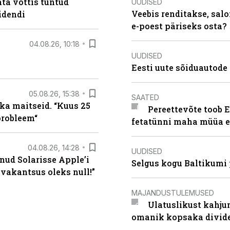
ta võttis tuntud
UUDISED
Veebis renditakse, salo
idendi
e-poest päriseks osta?
04.08.26, 10:18
UUDISED
Eesti uute sõiduautode 
05.08.26, 15:38
SAATED
ka maitseid. “Kuus 25
Pereettevõte toob E
probleem“
fetatünni maha müüa ei
04.08.26, 14:28
UUDISED
nud Solarisse Apple’i
Selgus kogu Baltikumi
 vakantsus oleks null!”
MAJANDUSTULEMUSED
Ulatuslikust kahju
omanik kopsaka divid