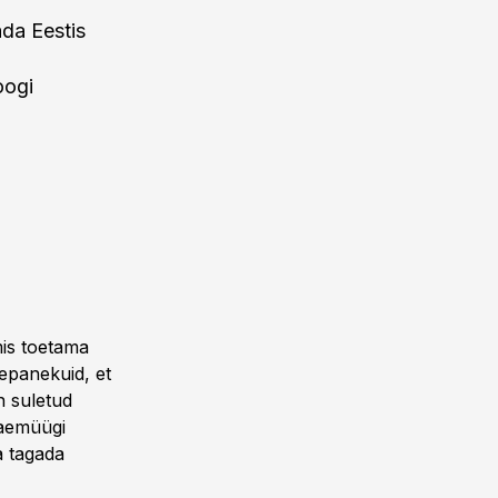
da Eestis
oogi
is toetama
tepanekuid, et
n suletud
jaemüügi
a tagada