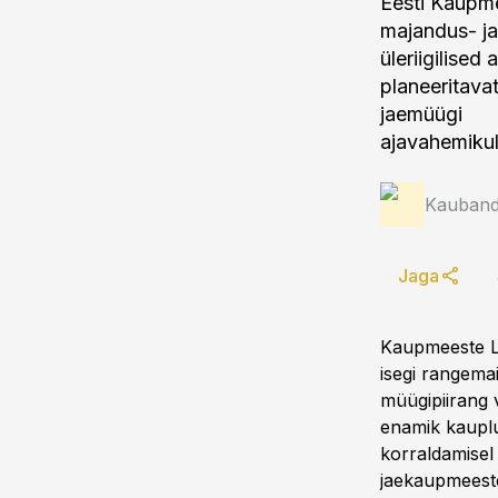
Eesti Kaupmee
majandus- ja
üleriigilised
planeeritava
jaemüügi
ajavahemikul
Kauband
Jaga
Kaupmeeste Li
isegi rangema
müügipiirang v
enamik kauplu
korraldamisel
jaekaupmeeste