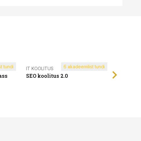
t tundi
6 akadeemilist tundi
Müügijuh
IT KOOLITUS
ass
SEO koolitus 2.0