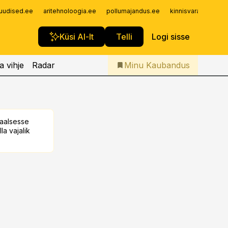
Iseteenindus
uudised.ee
aritehnoloogia.ee
pollumajandus.ee
kinnisvarauudised.
Telli Kaubandus
Küsi AI-lt
Telli
Logi sisse
a vihje
Radar
Minu Kaubandus
taalsesse
la vajalik