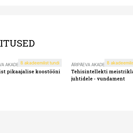
LITUSED
8 akadeemilist tundi
8 akadeemilis
VA AKADEEMIA
ÄRIPÄEVA AKADEEMIA
st pikaajalise koostööni
Tehisintellekti meistrikl
juhtidele - vundament