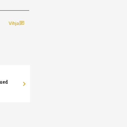
Vihja
uued