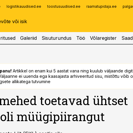
e
logistikauudised.ee
toostusuudised.ee
raamatupidaja.ee
palga
Infopank
Radar
ritused
Galeriid
Sisuturundus
Töö
Võlaregister
Saad
panu!
Artikkel on enam kui 5 aastat vana ning kuulub väljaande digi
. Väljaanne ei uuenda ega kaasajasta arhiveeritud sisu, mistõttu võib ol
sete allikatega tutvumine
mehed toetavad ühtset
oli müügipiirangut