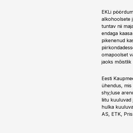
EKLi pöördumis
alkohoolsete j
tuntav nii maja
endaga kaasa 
pikenenud kas
piirkondadess
omapoolset val
jaoks mõistlik
Eesti Kaupmee
ühendus, mis e
shy;luse aren
liitu kuuluvad
hulka kuuluva
AS, ETK, Pris