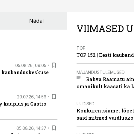
Nädal
VIIMASED U
TOP
TOP 152 | Eesti kauba
05.08.26, 09:05
s kaubanduskeskuse
MAJANDUSTULEMUSED
Rahva Raamatu ains
omanikult kaasati ka 
29.07.26, 14:56
 kauplus ja Gastro
UUDISED
Konkurentsiamet lõpeta
said mitmed vaidlusk
05.08.26, 14:37