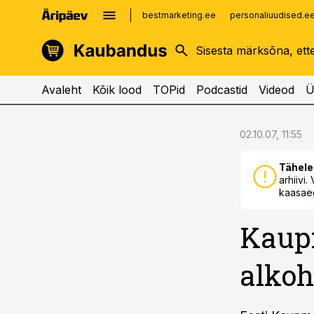
bestmarketing.ee
personaliuudised.e
kinnisvarauudised.ee
imelineajalugu.ee
logistikauudised.ee
imelineteadus.ee
Avaleht
Kõik lood
TOPid
Podcastid
Videod
Ü
cebook
cebook
02.10.07, 11:55
Twitter)
Twitter)
Tähele
kedIn
kedIn
arhiivi
kaasaeg
ail
ail
Kaup
k
k
alkoh