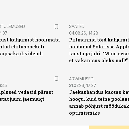
STULEMUSED
SAATED
4:37
04.08.26, 14:28
kust kahjumist hoolimata
Piilmannid tõid kahjumi
untud ehituspoeketi
näidanud Solarisse Apple
opsaka dividendi
taustaga juhi. “Minu ees
et vakantsus oleks null!”
ARVAMUSED
9:45
31.07.26, 17:37
plused vedasid pärast
Jaekaubandus kaotas ke
stat juuni jaemüügi
hoogu, kuid teine poolaa
annab põhjust mõõduka
optimismiks