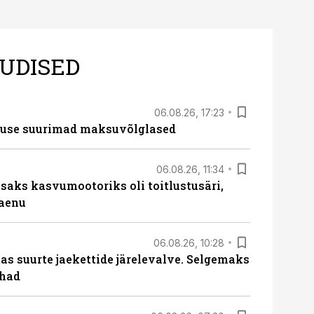
UDISED
06.08.26, 17:23
nduse suurimad maksuvõlglased
06.08.26, 11:34
aks kasvumootoriks oli toitlustusäri,
laenu
06.08.26, 10:28
s suurte jaekettide järelevalve. Selgemaks
ohad