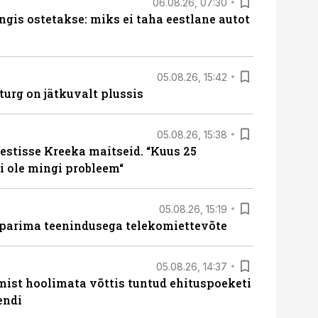
06.08.26, 07:30
ngis ostetakse: miks ei taha eestlane autot
05.08.26, 15:42
turg on jätkuvalt plussis
05.08.26, 15:38
estisse Kreeka maitseid. “Kuus 25
 ole mingi probleem“
05.08.26, 15:19
 parima teenindusega telekomiettevõte
05.08.26, 14:37
mist hoolimata võttis tuntud ehituspoeketi
endi