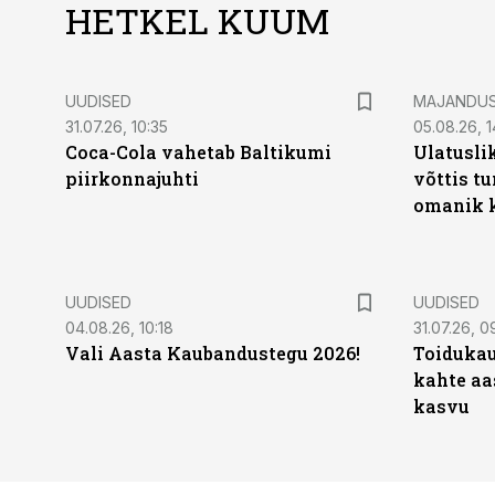
HETKEL KUUM
UUDISED
MAJANDU
31.07.26, 10:35
05.08.26, 1
Coca-Cola vahetab Baltikumi
Ulatusli
piirkonnajuhti
võttis t
omanik k
UUDISED
UUDISED
04.08.26, 10:18
31.07.26, 0
Vali Aasta Kaubandustegu 2026!
Toidukau
kahte aa
kasvu