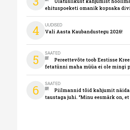
3
Ulatuslikust kahjumist hoolima
ehituspoeketi omanik kopsaka div
UUDISED
4
Vali Aasta Kaubandustegu 2026!
SAATED
5
Pereettevõte toob Eestisse Kree
fetatünni maha müüa ei ole mingi 
SAATED
6
Piilmannid tõid kahjumit näida
taustaga juhi. “Minu eesmärk on, et