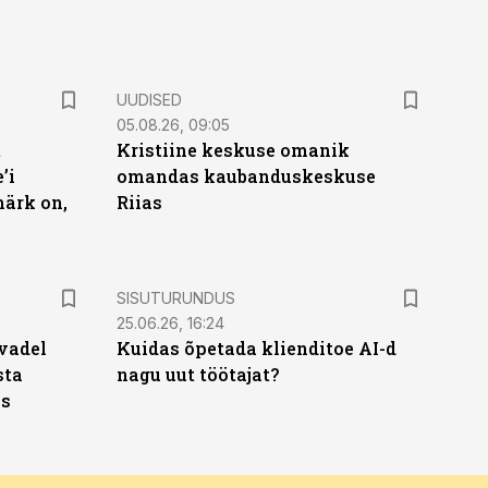
UUDISED
05.08.26, 09:05
t
Kristiine keskuse omanik
’i
omandas kaubanduskeskuse
märk on,
Riias
ST
SISUTURUNDUS
25.06.26, 16:24
vadel
Kuidas õpetada klienditoe AI-d
sta
nagu uut töötajat?
ks