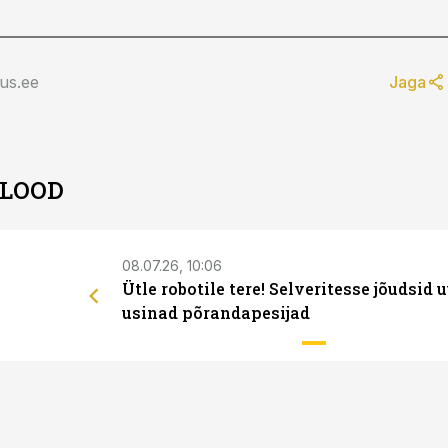
us.ee
Jaga
 LOOD
08.07.26, 10:06
Ütle robotile tere! Selveritesse jõudsid 
usinad põrandapesijad