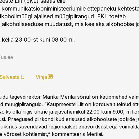
ste Liit (EKL) saatis eile
 kommunikatsiooniministeeriumile ettepaneku kehtesta
 alkoholimüügi ajalised müügipiirangud. EKL toetab
t alkoholiseaduse muudatust, mis keelaks alkohoolse j
 kella 23.00-st kuni 08.00-ni.
us.ee
Salvesta
Vihja
idu tegevdirektor Marika Merilai sõnul on kaupmehed valm
id müügipiiranguid. “Kaupmeeste Liit on korduvalt teinud et
õiks olla riigis ühtne ja ajavahemikul 22.00 kuni 9.00, mil o
si. Praegused piirkondlikud erisused alkohoolsete jookide 
 üksnes süvendavad regionaalset ebavõrdsust ega võimald
 võrdset kohtlemist,” kommenteeris Merilai.