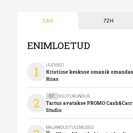
24H
72H
ENIMLOETUD
UUDISED
1
Kristiine keskuse omanik omanda
Riias
ST
SISUTURUNDUS
2
Tartus avatakse PROMO Cash&Carry
Studio
MAJANDUSTULEMUSED