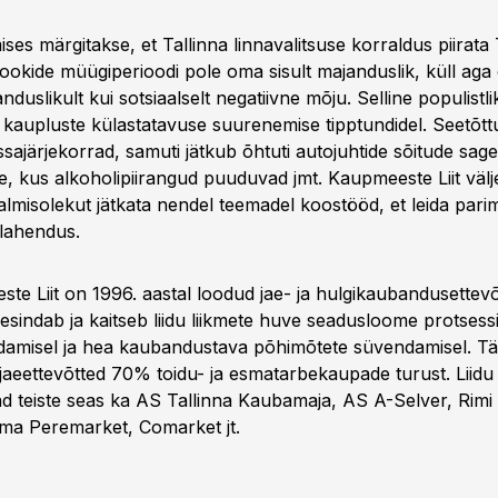
es märgitakse, et Tallinna linnavalitsuse korraldus piirata 
ookide müügiperioodi pole oma sisult majanduslik, küll aga 
nduslikult kui sotsiaalselt negatiivne mõju. Selline populistli
kaupluste külastatavuse suurenemise tipptundidel. Seetõtt
sajärjekorrad, samuti jätkub õhtuti autojuhtide sõitude sa
e, kus alkoholipiirangud puuduvad jmt. Kaupmeeste Liit väl
misolekut jätkata nendel teemadel koostööd, et leida parim 
 lahendus.
ste Liit on 1996. aastal loodud jae- ja hulgikaubandusettev
sindab ja kaitseb liidu liikmete huve seadusloome protsessi
damisel ja hea kaubandustava põhimõtete süvendamisel. 
 jaeettevõtted 70% toidu- ja esmatarbekaupade turust. Liidu 
d teiste seas ka AS Tallinna Kaubamaja, AS A-Selver, Rimi 
ma Peremarket, Comarket jt.