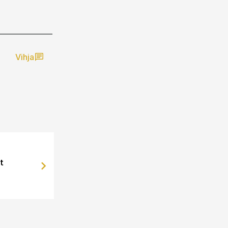
Vihja
t