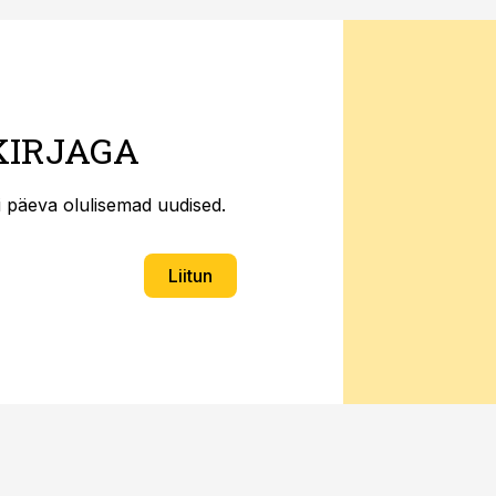
KIRJAGA
ti päeva olulisemad uudised.
Liitun