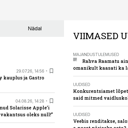
Nädal
VIIMASED U
MAJANDUSTULEMUSED
Rahva Raamatu ains
omanikult kaasati ka 
29.07.26, 14:56
 kauplus ja Gastro
UUDISED
Konkurentsiamet lõpeta
said mitmed vaidlusk
04.08.26, 14:28
nud Solarisse Apple’i
 vakantsus oleks null!”
UUDISED
Veebis renditakse, salo
e-poest päriseks osta?