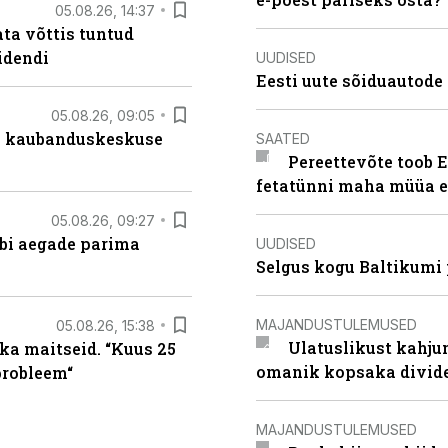
05.08.26, 14:37
ta võttis tuntud
idendi
UUDISED
Eesti uute sõiduautode 
05.08.26, 09:05
s kaubanduskeskuse
SAATED
Pereettevõte toob E
fetatünni maha müüa ei
05.08.26, 09:27
äbi aegade parima
UUDISED
Selgus kogu Baltikumi
MAJANDUSTULEMUSED
05.08.26, 15:38
Ulatuslikust kahju
ka maitseid. “Kuus 25
omanik kopsaka divid
probleem“
MAJANDUSTULEMUSED