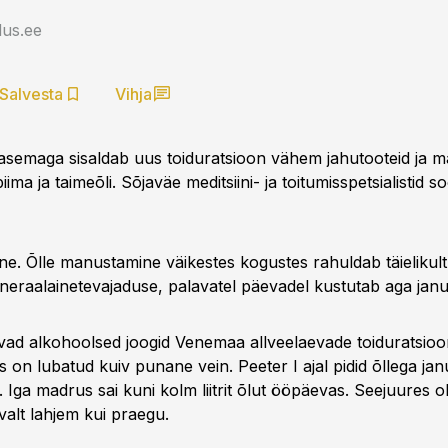
us.ee
Salvesta
Vihja
asemaga sisaldab uus toiduratsioon vähem jahutooteid ja m
iima ja taimeõli. Sõjaväe meditsiini- ja toitumisspetsialistid s
tne. Õlle manustamine väikestes kogustes rahuldab täielikul
mineraalainetevajaduse, palavatel päevadel kustutab aga janu
ad alkohoolsed joogid Venemaa allveelaevade toiduratsioon
s on lubatud kuiv punane vein. Peeter I ajal pidid õllega ja
Iga madrus sai kuni kolm liitrit õlut ööpäevas. Seejuures oli
valt lahjem kui praegu.