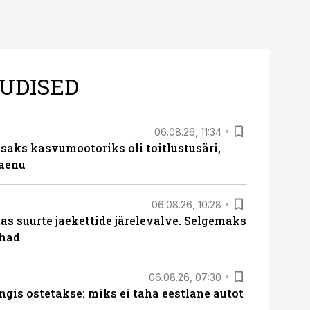
UDISED
06.08.26, 11:34
aks kasvumootoriks oli toitlustusäri,
laenu
06.08.26, 10:28
s suurte jaekettide järelevalve. Selgemaks
ohad
06.08.26, 07:30
ngis ostetakse: miks ei taha eestlane autot