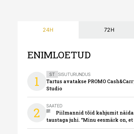
24H
72H
ENIMLOETUD
ST
SISUTURUNDUS
1
Tartus avatakse PROMO Cash&Carry
Studio
SAATED
2
Piilmannid tõid kahjumit näida
taustaga juhi. “Minu eesmärk on, et