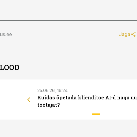
us.ee
Jaga
 LOOD
25.06.26, 16:24
Kuidas õpetada klienditoe AI-d nagu uu
töötajat?