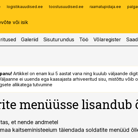
e
logistikauudised.ee
toostusuudised.ee
raamatupidaja.ee
palga
Infopank
Radar
ritused
Galeriid
Sisuturundus
Töö
Võlaregister
Saad
panu!
Artikkel on enam kui 5 aastat vana ning kuulub väljaande digi
. Väljaanne ei uuenda ega kaasajasta arhiveeritud sisu, mistõttu võib ol
sete allikatega tutvumine
ite menüüsse lisandub 
jutas, et nende andmetel
maa kaitseministeeium täiendada soldatite menüüd õll