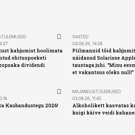
STULEMUSED
SAATED
4:37
04.08.26, 14:28
kust kahjumist hoolimata
Piilmannid tõid kahjumi
untud ehituspoeketi
näidanud Solarisse Apple
opsaka dividendi
taustaga juhi. “Minu ees
et vakantsus oleks null!”
MAJANDUSTULEMUSED
0:18
03.08.26, 11:45
ta Kaubandustegu 2026!
Alkoholikett kasvatas k
kuigi käive veidi kahane