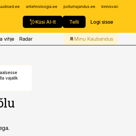
Iseteenindus
uudised.ee
aritehnoloogia.ee
pollumajandus.ee
kinnisvarauudised.
Telli Kaubandus
Küsi AI-lt
Telli
Logi sisse
a vihje
Radar
Minu Kaubandus
taalsesse
la vajalik
õlu
ega.