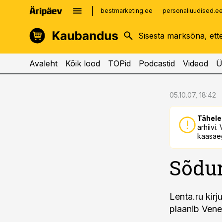
bestmarketing.ee
personaliuudised.e
kinnisvarauudised.ee
imelineajalugu.ee
logistikauudised.ee
imelineteadus.ee
Avaleht
Kõik lood
TOPid
Podcastid
Videod
Ü
cebook
cebook
05.10.07, 18:42
Twitter)
Twitter)
Tähele
kedIn
kedIn
arhiivi
kaasaeg
ail
ail
Sõdur
k
k
Lenta.ru kir
plaanib Vene