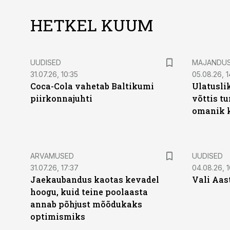
HETKEL KUUM
UUDISED
MAJANDU
31.07.26, 10:35
05.08.26, 1
Coca-Cola vahetab Baltikumi
Ulatusli
piirkonnajuhti
võttis t
omanik k
ARVAMUSED
UUDISED
31.07.26, 17:37
04.08.26, 1
Jaekaubandus kaotas kevadel
Vali Aas
hoogu, kuid teine poolaasta
annab põhjust mõõdukaks
optimismiks