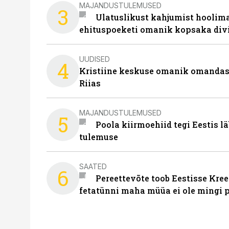
MAJANDUSTULEMUSED
3
Ulatuslikust kahjumist hoolima
ehituspoeketi omanik kopsaka div
UUDISED
4
Kristiine keskuse omanik omanda
Riias
MAJANDUSTULEMUSED
5
Poola kiirmoehiid tegi Eestis l
tulemuse
SAATED
6
Pereettevõte toob Eestisse Kree
fetatünni maha müüa ei ole mingi 