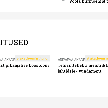
Poola kiirmoehiid 
LITUSED
8 akadeemilist tundi
8 akadeemilis
VA AKADEEMIA
ÄRIPÄEVA AKADEEMIA
st pikaajalise koostööni
Tehisintellekti meistrikl
juhtidele - vundament