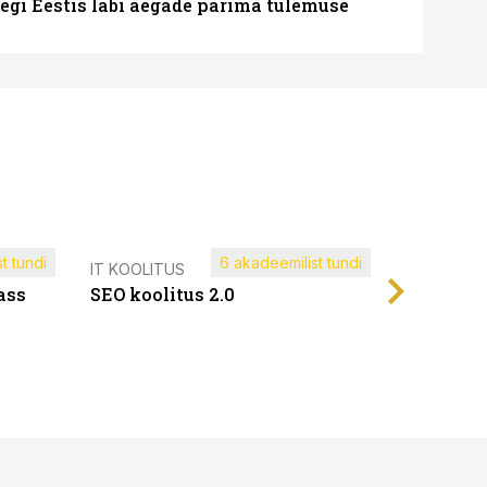
tegi Eestis läbi aegade parima tulemuse
t tundi
6 akadeemilist tundi
Müügijuh
IT KOOLITUS
ass
SEO koolitus 2.0