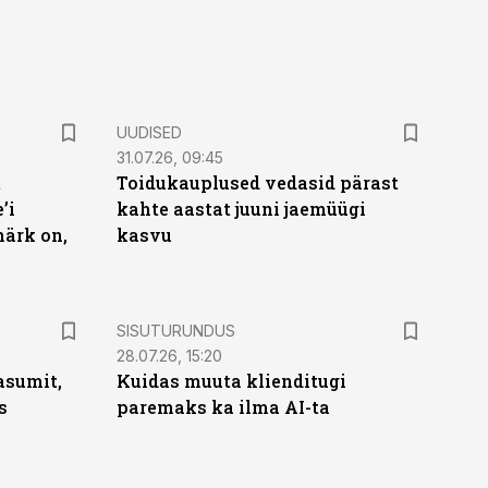
UUDISED
31.07.26, 09:45
t
Toidukauplused vedasid pärast
’i
kahte aastat juuni jaemüügi
märk on,
kasvu
ST
SISUTURUNDUS
28.07.26, 15:20
asumit,
Kuidas muuta klienditugi
s
paremaks ka ilma AI-ta