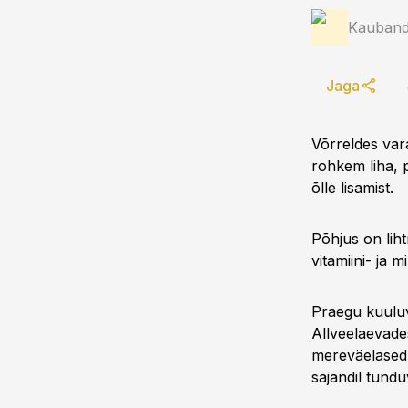
Kauband
Jaga
Võrreldes var
rohkem liha, p
õlle lisamist.
Põhjus on lih
vitamiini- ja 
Praegu kuuluv
Allveelaevade
mereväelased. 
sajandil tundu