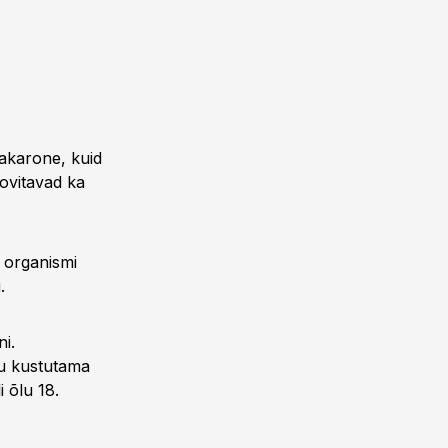
akarone, kuid
oovitavad ka
t organismi
.
i.
nu kustutama
 õlu 18.