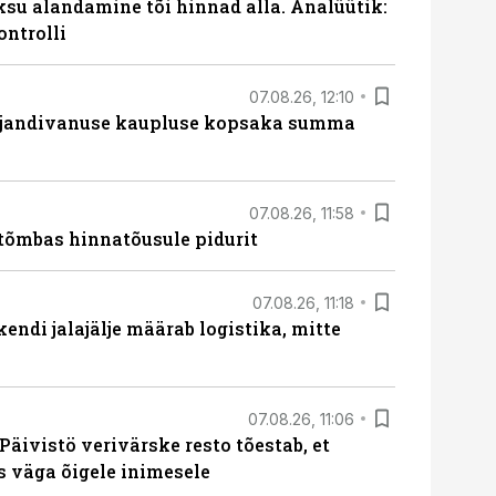
ksu alandamine tõi hinnad alla. Analüütik:
ontrolli
07.08.26, 12:10
ajandivanuse kaupluse kopsaka summa
07.08.26, 11:58
tõmbas hinnatõusule pidurit
07.08.26, 11:18
endi jalajälje määrab logistika, mitte
07.08.26, 11:06
Päivistö verivärske resto tõestab, et
ks väga õigele inimesele