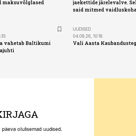
d maksuvõlglased
jaekettide järelevalve. 
said mitmed vaidluskoh
UUDISED
:35
04.08.26, 10:18
a vahetab Baltikumi
Vali Aasta Kaubandusteg
ajuhti
KIRJAGA
ti päeva olulisemad uudised.