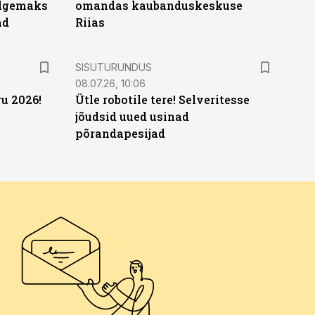
Selgemaks
omandas kaubanduskeskuse
ad
Riias
ST
SISUTURUNDUS
08.07.26, 10:06
u 2026!
Ütle robotile tere! Selveritesse
jõudsid uued usinad
põrandapesijad