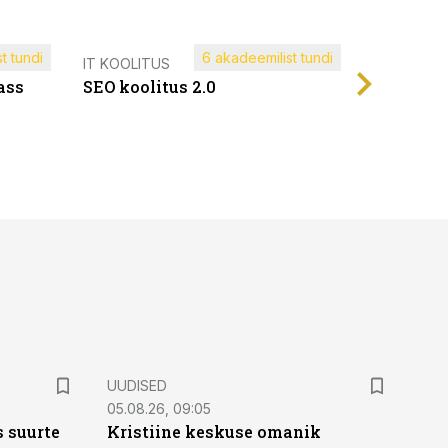
t tundi
6 akadeemilist tundi
Müügijuh
IT KOOLITUS
ass
SEO koolitus 2.0
UUDISED
05.08.26, 09:05
 suurte
Kristiine keskuse omanik