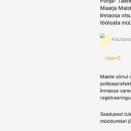
Põhja- Talli
Maarja Maist
linnaosa otsu
tööloata müü
Kauband
Jaga
Maiste sõnul 
politseiprefe
linnaosa vane
registreering
Seadusest tule
möödumisel jõ