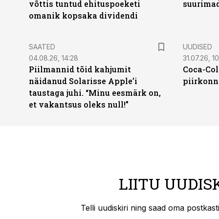
võttis tuntud ehituspoeketi
suurima
omanik kopsaka dividendi
SAATED
UUDISED
04.08.26, 14:28
31.07.26, 10
Piilmannid tõid kahjumit
Coca-Col
näidanud Solarisse Apple’i
piirkonn
taustaga juhi. “Minu eesmärk on,
et vakantsus oleks null!”
LIITU UUDIS
Telli uudiskiri ning saad oma postkas