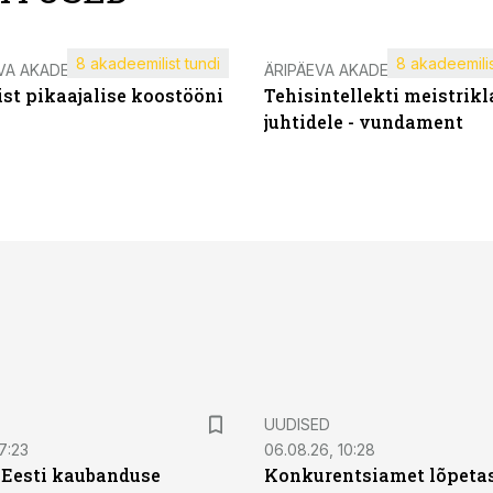
8 akadeemilist tundi
8 akadeemilis
VA AKADEEMIA
ÄRIPÄEVA AKADEEMIA
st pikaajalise koostööni
Tehisintellekti meistrikl
juhtidele - vundament
UUDISED
7:23
06.08.26, 10:28
| Eesti kaubanduse
Konkurentsiamet lõpetas