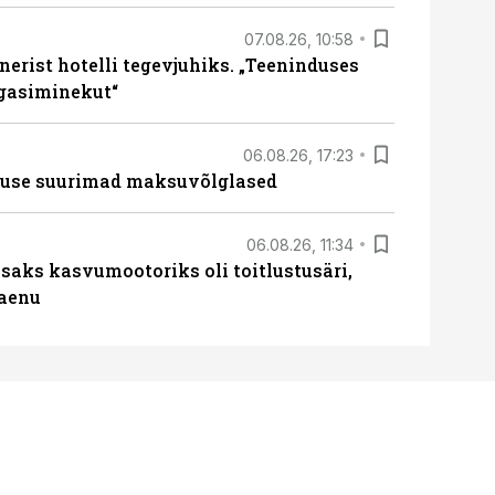
07.08.26, 10:58
erist hotelli tegevjuhiks. „Teeninduses
agasiminekut“
06.08.26, 17:23
nduse suurimad maksuvõlglased
06.08.26, 11:34
aks kasvumootoriks oli toitlustusäri,
laenu