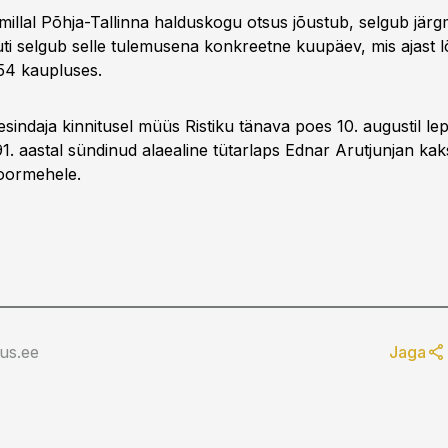
millal Põhja-Tallinna halduskogu otsus jõustub, selgub järg
ti selgub selle tulemusena konkreetne kuupäev, mis ajast l
54 kaupluses.
iesindaja kinnitusel müüs Ristiku tänava poes 10. augustil lep
1. aastal sündinud alaealine tütarlaps Ednar Arutjunjan kaks
oormehele.
us.ee
Jaga