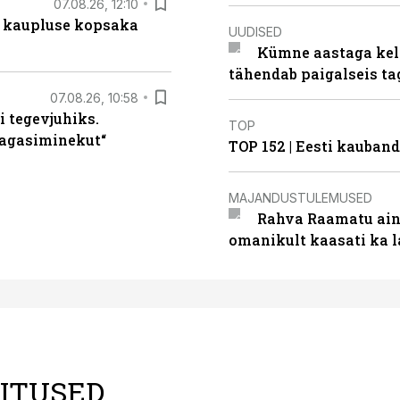
07.08.26, 12:10
 kaupluse kopsaka
UUDISED
Kümne aastaga keln
tähendab paigalseis t
07.08.26, 10:58
i tegevjuhiks.
TOP
tagasiminekut“
TOP 152 | Eesti kauba
MAJANDUSTULEMUSED
Rahva Raamatu ains
omanikult kaasati ka 
LITUSED