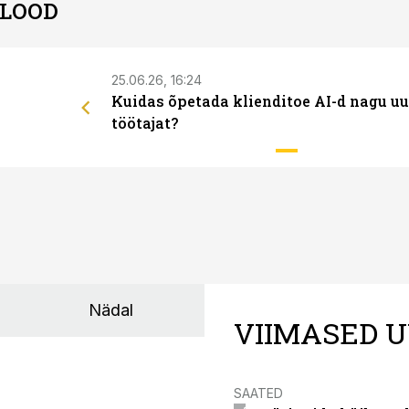
 LOOD
25.06.26, 16:24
Kuidas õpetada klienditoe AI-d nagu uu
töötajat?
Nädal
VIIMASED U
SAATED