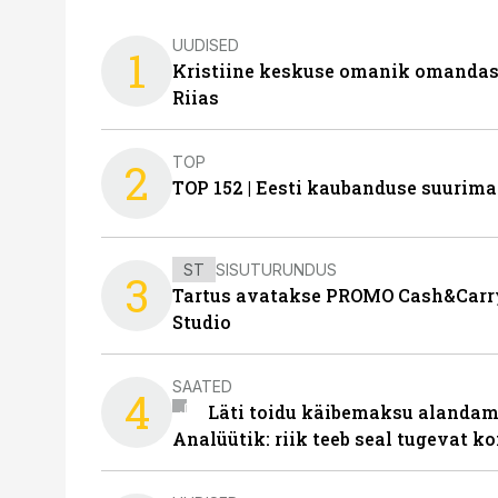
UUDISED
1
Kristiine keskuse omanik omanda
Riias
TOP
2
TOP 152 | Eesti kaubanduse suurim
ST
SISUTURUNDUS
3
Tartus avatakse PROMO Cash&Carry
Studio
SAATED
4
Läti toidu käibemaksu alandami
Analüütik: riik teeb seal tugevat ko