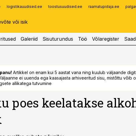
e
logistikauudised.ee
toostusuudised.ee
raamatupidaja.ee
palga
Infopank
Radar
ritused
Galeriid
Sisuturundus
Töö
Võlaregister
Saad
panu!
Artikkel on enam kui 5 aastat vana ning kuulub väljaande digi
. Väljaanne ei uuenda ega kaasajasta arhiveeritud sisu, mistõttu võib ol
sete allikatega tutvumine
ku poes keelatakse alkoh
k