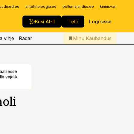
Iseteenindus
uudised.ee
aritehnoloogia.ee
pollumajandus.ee
kinnisvarauudised.
Telli Kaubandus
Küsi AI-lt
Telli
Logi sisse
a vihje
Radar
Minu Kaubandus
taalsesse
la vajalik
oli