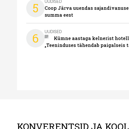
UUDISED
5
Coop Järva uuendas sajandivanuse
summa eest
UUDISED
6
Kümne aastaga kelnerist hotell
„Teeninduses tähendab paigalseis 
KONVERENTSID JA KOO