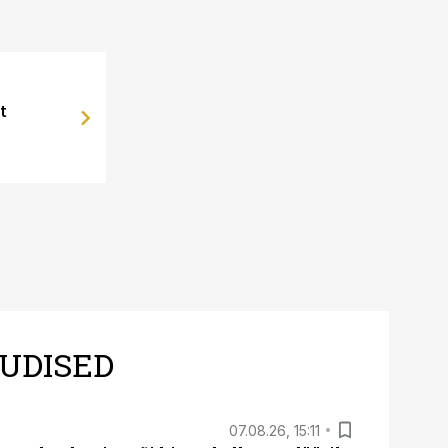
t
UDISED
07.08.26, 15:11