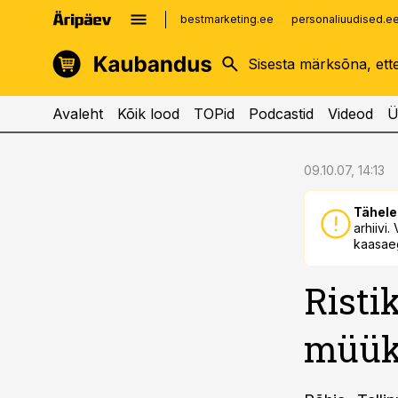
bestmarketing.ee
personaliuudised.e
kinnisvarauudised.ee
imelineajalugu.ee
logistikauudised.ee
imelineteadus.ee
Avaleht
Kõik lood
TOPid
Podcastid
Videod
Ü
cebook
cebook
09.10.07, 14:13
Twitter)
Twitter)
Tähele
kedIn
kedIn
arhiivi
kaasaeg
ail
ail
Risti
k
k
müü