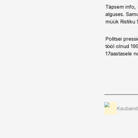
Täpsem info, 
alguses. Samu
müük Ristiku 
Politsei press
tööl olnud 199
17aastasele n
Kauband