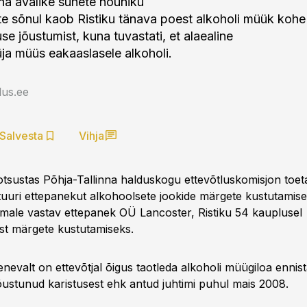
nna avalike suhete nõuniku
e sõnul kaob Ristiku tänava poest alkoholi müük kohe
se jõustumist, kuna tuvastati, et alaealine
ja müüs eakaaslasele alkoholi.
us.ee
Salvesta
Vihja
otsustas Põhja-Tallinna halduskogu ettevõtluskomisjon toe
ktuuri ettepanekut alkohoolsete jookide märgete kustutamise
male vastav ettepanek OÜ Lancoster, Ristiku 54 kauplusel
ust märgete kustutamiseks.
nevalt on ettevõtjal õigus taotleda alkoholi müügiloa ennis
ustunud karistusest ehk antud juhtimi puhul mais 2008.