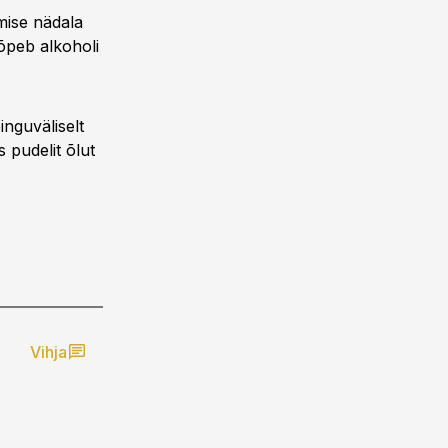
mise nädala
õpeb alkoholi
inguväliselt
 pudelit õlut
Vihja