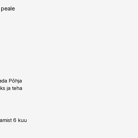
 peale
tada Põhja
ks ja teha
tamist 6 kuu