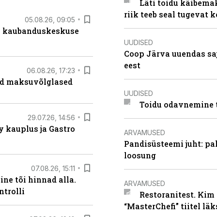
Läti toidu käibema
riik teeb seal tugevat k
05.08.26, 09:05
s kaubanduskeskuse
UUDISED
Coop Järva uuendas s
eest
06.08.26, 17:23
ad maksuvõlglased
UUDISED
Toidu odavnemine 
29.07.26, 14:56
 kauplus ja Gastro
ARVAMUSED
Pandisüsteemi juht: pak
loosung
07.08.26, 15:11
ne tõi hinnad alla.
ARVAMUSED
ntrolli
Restoranitest. Kim 
“MasterChefi” tiitel lä