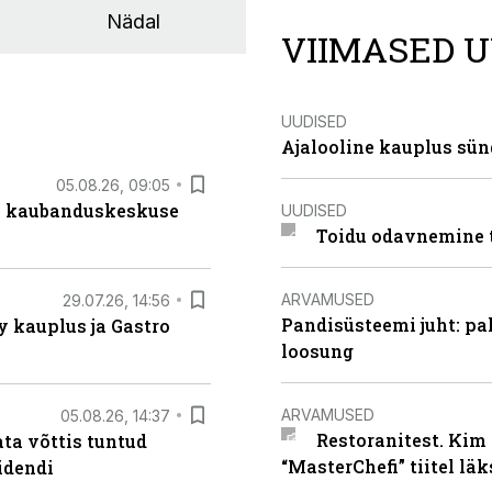
Nädal
VIIMASED U
UUDISED
Ajalooline kauplus sün
05.08.26, 09:05
s kaubanduskeskuse
UUDISED
Toidu odavnemine 
ARVAMUSED
29.07.26, 14:56
Pandisüsteemi juht: pak
 kauplus ja Gastro
loosung
ARVAMUSED
05.08.26, 14:37
Restoranitest. Kim 
ta võttis tuntud
“MasterChefi” tiitel lä
idendi