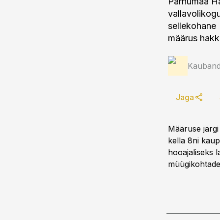
Pärnumaa Hal
vallavolikog
sellekohane
määrus hakka
Kauband
Jaga
Määruse järgi
kella 8ni kaup
hooajaliseks l
müügikohtades