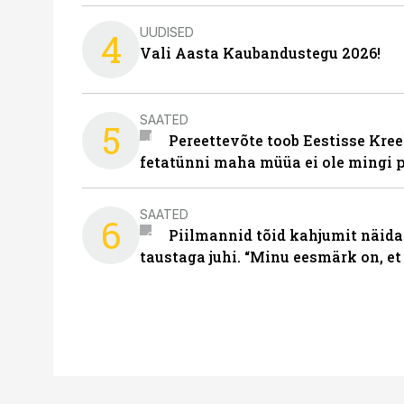
UUDISED
4
Vali Aasta Kaubandustegu 2026!
SAATED
5
Pereettevõte toob Eestisse Kree
fetatünni maha müüa ei ole mingi 
SAATED
6
Piilmannid tõid kahjumit näida
taustaga juhi. “Minu eesmärk on, et