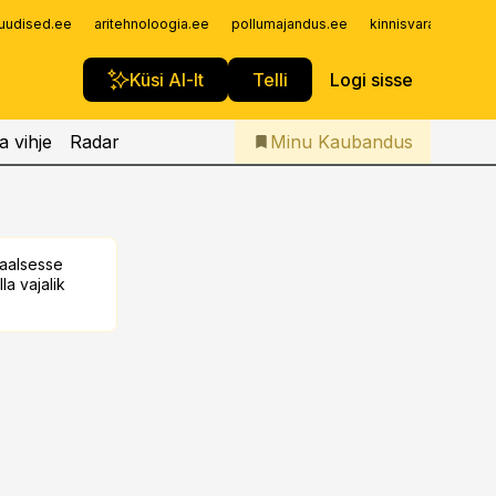
Iseteenindus
uudised.ee
aritehnoloogia.ee
pollumajandus.ee
kinnisvarauudised.
Telli Kaubandus
Küsi AI-lt
Telli
Logi sisse
a vihje
Radar
Minu Kaubandus
taalsesse
la vajalik