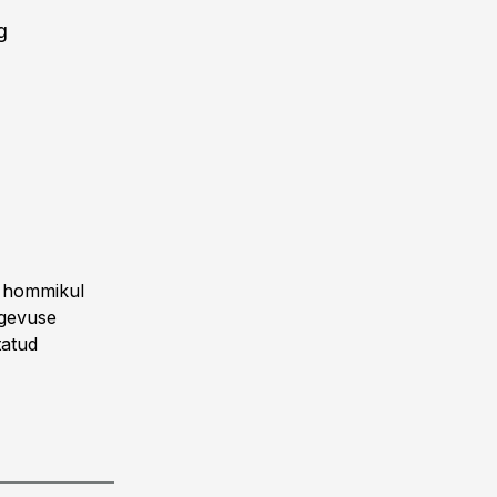
g
t hommikul
egevuse
tatud