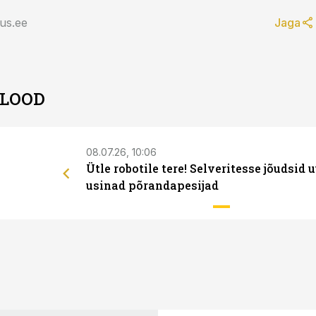
us.ee
Jaga
 LOOD
08.07.26, 10:06
Ütle robotile tere! Selveritesse jõudsid 
usinad põrandapesijad