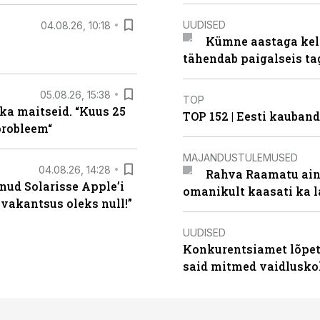
UUDISED
04.08.26, 10:18
Kümne aastaga keln
tähendab paigalseis t
05.08.26, 15:38
TOP
ka maitseid. “Kuus 25
TOP 152 | Eesti kauba
probleem“
MAJANDUSTULEMUSED
04.08.26, 14:28
Rahva Raamatu ains
nud Solarisse Apple’i
omanikult kaasati ka 
 vakantsus oleks null!”
UUDISED
Konkurentsiamet lõpeta
said mitmed vaidlusk