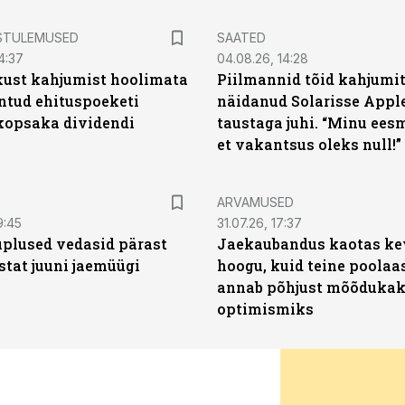
STULEMUSED
SAATED
4:37
04.08.26, 14:28
kust kahjumist hoolimata
Piilmannid tõid kahjumi
untud ehituspoeketi
näidanud Solarisse Apple
opsaka dividendi
taustaga juhi. “Minu ees
et vakantsus oleks null!”
ARVAMUSED
9:45
31.07.26, 17:37
plused vedasid pärast
Jaekaubandus kaotas ke
stat juuni jaemüügi
hoogu, kuid teine poolaa
annab põhjust mõõduka
optimismiks