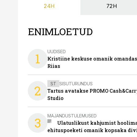
24H
72H
ENIMLOETUD
UUDISED
1
Kristiine keskuse omanik omanda
Riias
ST
SISUTURUNDUS
2
Tartus avatakse PROMO Cash&Carry
Studio
MAJANDUSTULEMUSED
3
Ulatuslikust kahjumist hoolima
ehituspoeketi omanik kopsaka div