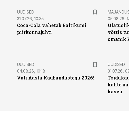
UUDISED
MAJANDU
31.07.26, 10:35
05.08.26, 1
Coca-Cola vahetab Baltikumi
Ulatusli
piirkonnajuhti
võttis t
omanik k
UUDISED
UUDISED
04.08.26, 10:18
31.07.26, 0
Vali Aasta Kaubandustegu 2026!
Toidukau
kahte aa
kasvu