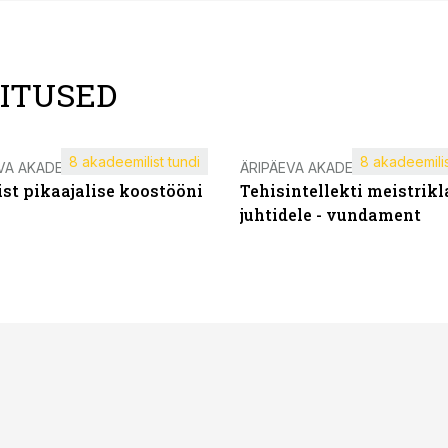
LITUSED
8 akadeemilist tundi
8 akadeemilis
VA AKADEEMIA
ÄRIPÄEVA AKADEEMIA
st pikaajalise koostööni
Tehisintellekti meistrikl
juhtidele - vundament