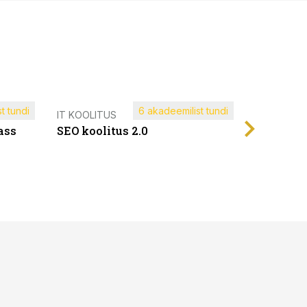
t tundi
6 akadeemilist tundi
Müügijuh
IT KOOLITUS
ass
SEO koolitus 2.0