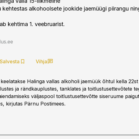
inga valla 15-liikmeline
u kehtestas alkohoolsete jookide jaemüügi piirangu nin
b kehtima 1. veebruarist.
us.ee
Salvesta
Vihja
 keelatakse Halinga vallas alkoholi jaemüük õhtul kella 22s
lustes ja rändkauplustes, tanklates ja toitlustusettevõtete t
aiendamiseks väljaspool toitlustusettevõtte siseruume paigu
, kirjutas Pärnu Postimees.