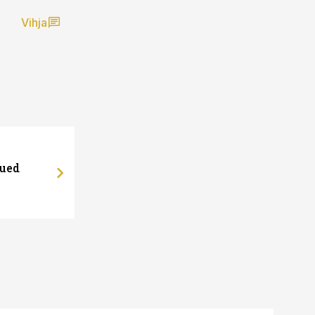
Vihja
uued