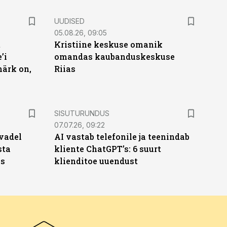
UUDISED
05.08.26, 09:05
t
Kristiine keskuse omanik
’i
omandas kaubanduskeskuse
märk on,
Riias
ST
SISUTURUNDUS
07.07.26, 09:22
vadel
AI vastab telefonile ja teenindab
sta
kliente ChatGPT’s: 6 suurt
ks
klienditoe uuendust