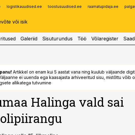
e
logistikauudised.ee
toostusuudised.ee
raamatupidaja.ee
palga
Infopank
Radar
ritused
Galeriid
Sisuturundus
Töö
Võlaregister
Saad
panu!
Artikkel on enam kui 5 aastat vana ning kuulub väljaande digi
. Väljaanne ei uuenda ega kaasajasta arhiveeritud sisu, mistõttu võib ol
sete allikatega tutvumine
maa Halinga vald sai
olipiirangu