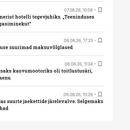
07.08.26, 10:58
erist hotelli tegevjuhiks. „Teeninduses
agasiminekut“
06.08.26, 17:23
nduse suurimad maksuvõlglased
06.08.26, 11:34
aks kasvumootoriks oli toitlustusäri,
laenu
06.08.26, 10:28
s suurte jaekettide järelevalve. Selgemaks
ohad