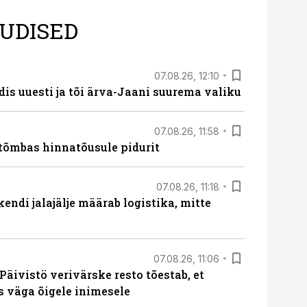
UDISED
07.08.26, 12:10
dis uuesti ja tõi ärva-Jaani suurema valiku
07.08.26, 11:58
tõmbas hinnatõusule pidurit
07.08.26, 11:18
endi jalajälje määrab logistika, mitte
07.08.26, 11:06
Päivistö verivärske resto tõestab, et
ks väga õigele inimesele