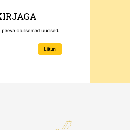
KIRJAGA
ti päeva olulisemad uudised.
Liitun