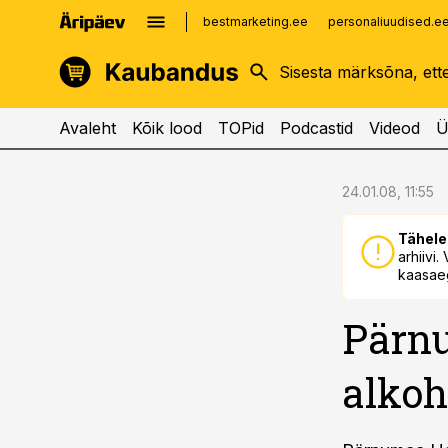
bestmarketing.ee
personaliuudised.e
kinnisvarauudised.ee
imelineajalugu.ee
logistikauudised.ee
imelineteadus.ee
Avaleht
Kõik lood
TOPid
Podcastid
Videod
Ü
cebook
cebook
24.01.08, 11:55
Twitter)
Twitter)
Tähele
kedIn
kedIn
arhiivi
kaasaeg
ail
ail
Pärnu
k
k
alkoh