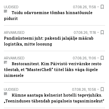
UUDISED
07.08.26, 11:58
Toidu odavnemine tõmbas hinnatõusule
pidurit
ARVAMUSED
07.08.26, 11:18
Pandisüsteemi juht: pakendi jalajälje määrab
logistika, mitte loosung
ARVAMUSED
07.08.26, 11:06
Restoranitest. Kim Päivistö verivärske resto
tõestab, et “MasterChefi” tiitel läks väga õigele
inimesele
UUDISED
07.08.26, 10:58
Kümne aastaga kelnerist hotelli tegevjuhiks.
„Teeninduses tähendab paigalseis tagasiminekut“