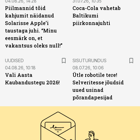
04.08.26, 14:28
31.07.26, 10:35
Piilmannid tõid
Coca-Cola vahetab
kahjumit näidanud
Baltikumi
Solarisse Apple’i
piirkonnajuhti
taustaga juhi. “Minu
eesmärk on, et
vakantsus oleks null!”
ST
UUDISED
SISUTURUNDUS
04.08.26, 10:18
08.07.26, 10:06
Vali Aasta
Ütle robotile tere!
Kaubandustegu 2026!
Selveritesse jõudsid
uued usinad
põrandapesijad