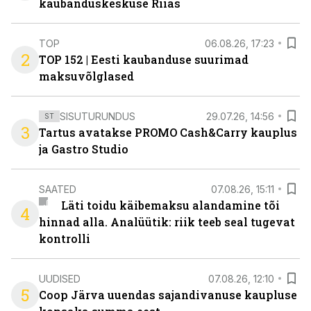
kaubanduskeskuse Riias
TOP
06.08.26, 17:23
2
TOP 152 | Eesti kaubanduse suurimad
maksuvõlglased
SISUTURUNDUS
29.07.26, 14:56
ST
3
Tartus avatakse PROMO Cash&Carry kauplus
ja Gastro Studio
SAATED
07.08.26, 15:11
Läti toidu käibemaksu alandamine tõi
4
hinnad alla. Analüütik: riik teeb seal tugevat
kontrolli
UUDISED
07.08.26, 12:10
5
Coop Järva uuendas sajandivanuse kaupluse