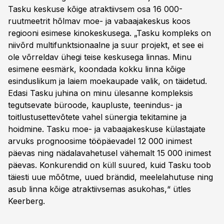
Tasku keskuse kõige atraktiivsem osa 16 000-
ruutmeetrit hõlmav moe- ja vabaajakeskus koos
regiooni esimese kinokeskusega. „Tasku kompleks on
niivõrd multifunktsionaalne ja suur projekt, et see ei
ole võrreldav ühegi teise keskusega linnas. Minu
esimene eesmärk, koondada kokku linna kõige
esinduslikum ja laiem moekaupade valik, on täidetud.
Edasi Tasku juhina on minu ülesanne kompleksis
tegutsevate büroode, kaupluste, teenindus- ja
toitlustusettevõtete vahel sünergia tekitamine ja
hoidmine. Tasku moe- ja vabaajakeskuse külastajate
arvuks prognoosime tööpäevadel 12 000 inimest
päevas ning nädalavahetusel vähemalt 15 000 inimest
päevas. Konkurendid on küll suured, kuid Tasku toob
täiesti uue mõõtme, uued brändid, meelelahutuse ning
asub linna kõige atraktiivsemas asukohas,“ ütles
Keerberg.