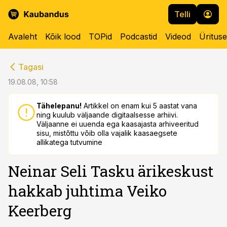
Telli
Avaleht
Kõik lood
TOPid
Podcastid
Videod
Üritus
cebook
cebook
Tagasi
Twitter)
Twitter)
19.08.08, 10:58
kedIn
kedIn
Tähelepanu!
Artikkel on enam kui 5 aastat vana
ning kuulub väljaande digitaalsesse arhiivi.
ail
ail
Väljaanne ei uuenda ega kaasajasta arhiveeritud
sisu, mistõttu võib olla vajalik kaasaegsete
k
k
allikatega tutvumine
Neinar Seli Tasku ärikeskust
hakkab juhtima Veiko
Keerberg