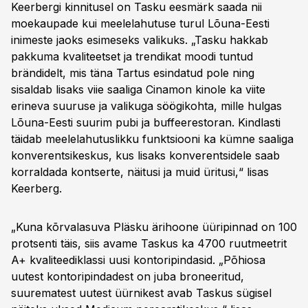
Keerbergi kinnitusel on Tasku eesmärk saada nii
moekaupade kui meelelahutuse turul Lõuna-Eesti
inimeste jaoks esimeseks valikuks. „Tasku hakkab
pakkuma kvaliteetset ja trendikat moodi tuntud
brändidelt, mis täna Tartus esindatud pole ning
sisaldab lisaks viie saaliga Cinamon kinole ka viite
erineva suuruse ja valikuga söögikohta, mille hulgas
Lõuna-Eesti suurim pubi ja buffeerestoran. Kindlasti
täidab meelelahutuslikku funktsiooni ka kümne saaliga
konverentsikeskus, kus lisaks konverentsidele saab
korraldada kontserte, näitusi ja muid üritusi,“ lisas
Keerberg.
„Kuna kõrvalasuva Pläsku ärihoone üüripinnad on 100
protsenti täis, siis avame Taskus ka 4700 ruutmeetrit
A+ kvaliteediklassi uusi kontoripindasid. „Põhiosa
uutest kontoripindadest on juba broneeritud,
suurematest uutest üürnikest avab Taskus sügisel