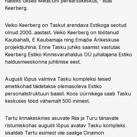
näiteks uksed Medicum perearstikeskus,“ lisas
Keerberg.
Veiko Keerberg on Taskut arendava Estikoga seotud
olnud 2000. aastast. Veiko Keerberg on töötanud
Kaubahalli, E Kaubamaja ning Emajõe Ärikeskuse
projektijuhina. Enne Tasku juhiks saamist vastutas
Keerberg Estiko Kinnisvarahaldus OÜ juhatajana Estiko
haldusmeeskonna juhtimise eest.
Augusti lõpus valmiva Tasku kompleksi teised
ametikohad täidetakse olemasoleva Estiko
personalistruktuuri baasil. Koos üürnikega saab Tasku
keskuses tööd vähemalt 500 inimest.
Tartu linnakeskmes asuvate Riia ja Turu tänavate
ristumiskohas augusti lõpus avatav Tasku kompleks
sisaldab Tartu esimest viie saaliga Cinamon