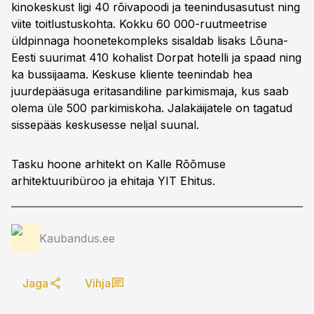
kinokeskust ligi 40 rõivapoodi ja teenindusasutust ning
viite toitlustuskohta. Kokku 60 000-ruutmeetrise
üldpinnaga hoonetekompleks sisaldab lisaks Lõuna-
Eesti suurimat 410 kohalist Dorpat hotelli ja spaad ning
ka bussijaama. Keskuse kliente teenindab hea
juurdepääsuga eritasandiline parkimismaja, kus saab
olema üle 500 parkimiskoha. Jalakäijatele on tagatud
sissepääs keskusesse neljal suunal.
Tasku hoone arhitekt on Kalle Rõõmuse
arhitektuuribüroo ja ehitaja YIT Ehitus.
Kaubandus.ee
Jaga
Vihja