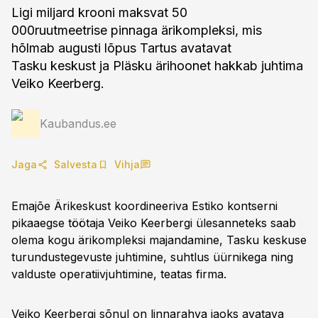
Ligi miljard krooni maksvat 50
000ruutmeetrise pinnaga ärikompleksi, mis
hõlmab augusti lõpus Tartus avatavat
Tasku keskust ja Pläsku ärihoonet hakkab juhtima
Veiko Keerberg.
Kaubandus.ee
Jaga
Salvesta
Vihja
Emajõe Ärikeskust koordineeriva Estiko kontserni
pikaaegse töötaja Veiko Keerbergi ülesanneteks saab
olema kogu ärikompleksi majandamine, Tasku keskuse
turundustegevuste juhtimine, suhtlus üürnikega ning
valduste operatiivjuhtimine, teatas firma.
Veiko Keerbergi sõnul on linnarahva jaoks avatava