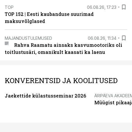
TOP
06.08.26, 17:23
TOP 152 | Eesti kaubanduse suurimad
maksuvõlglased
MAJANDUSTULEMUSED
06.08.26, 11:34
Rahva Raamatu ainsaks kasvumootoriks oli
toitlustusäri, omanikult kaasati ka laenu
KONVERENTSID JA KOOLITUSED
Jaekettide külastusseminar 2026
ÄRIPÄEVA AKADEE
Müügist pikaaj