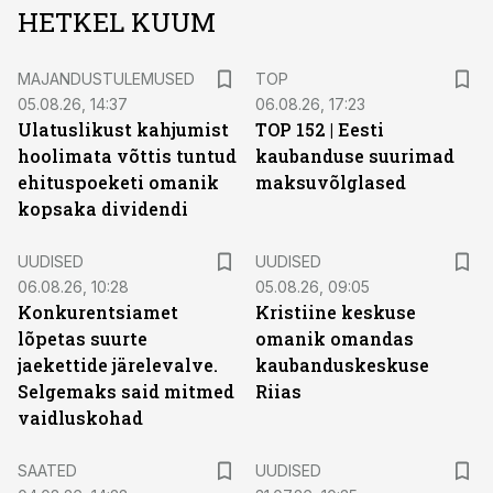
HETKEL KUUM
MAJANDUSTULEMUSED
TOP
05.08.26, 14:37
06.08.26, 17:23
Ulatuslikust kahjumist
TOP 152 | Eesti
hoolimata võttis tuntud
kaubanduse suurimad
ehituspoeketi omanik
maksuvõlglased
kopsaka dividendi
UUDISED
UUDISED
06.08.26, 10:28
05.08.26, 09:05
Konkurentsiamet
Kristiine keskuse
lõpetas suurte
omanik omandas
jaekettide järelevalve.
kaubanduskeskuse
Selgemaks said mitmed
Riias
vaidluskohad
SAATED
UUDISED