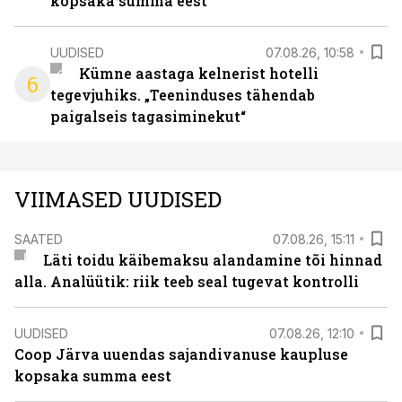
kopsaka summa eest
UUDISED
07.08.26, 10:58
Kümne aastaga kelnerist hotelli
6
tegevjuhiks. „Teeninduses tähendab
paigalseis tagasiminekut“
VIIMASED UUDISED
SAATED
07.08.26, 15:11
Läti toidu käibemaksu alandamine tõi hinnad
alla. Analüütik: riik teeb seal tugevat kontrolli
UUDISED
07.08.26, 12:10
Coop Järva uuendas sajandivanuse kaupluse
kopsaka summa eest