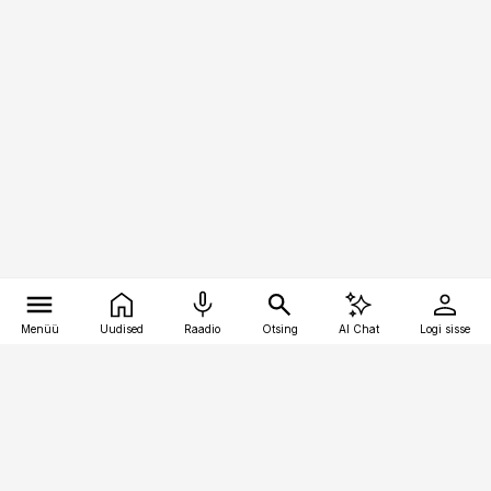
Menüü
Uudised
Raadio
Otsing
AI Chat
Logi sisse
Vana-Lõuna 39/1, 19094 Tallinn
(+372) 667 0111