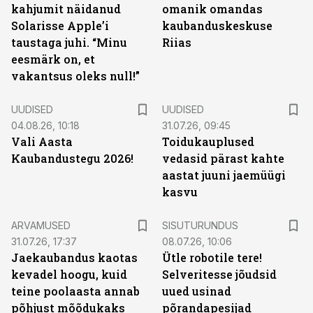
kahjumit näidanud
omanik omandas
Solarisse Apple’i
kaubanduskeskuse
taustaga juhi. “Minu
Riias
eesmärk on, et
vakantsus oleks null!”
UUDISED
UUDISED
04.08.26, 10:18
31.07.26, 09:45
Vali Aasta
Toidukauplused
Kaubandustegu 2026!
vedasid pärast kahte
aastat juuni jaemüügi
kasvu
ST
ARVAMUSED
SISUTURUNDUS
31.07.26, 17:37
08.07.26, 10:06
Jaekaubandus kaotas
Ütle robotile tere!
kevadel hoogu, kuid
Selveritesse jõudsid
teine poolaasta annab
uued usinad
põhjust mõõdukaks
põrandapesijad