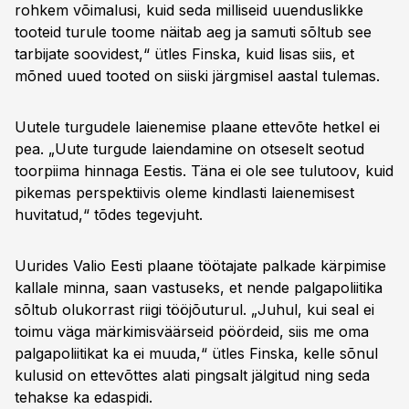
rohkem võimalusi, kuid seda milliseid uuenduslikke
tooteid turule toome näitab aeg ja samuti sõltub see
tarbijate soovidest,“ ütles Finska, kuid lisas siis, et
mõned uued tooted on siiski järgmisel aastal tulemas.
Uutele turgudele laienemise plaane ettevõte hetkel ei
pea. „Uute turgude laiendamine on otseselt seotud
toorpiima hinnaga Eestis. Täna ei ole see tulutoov, kuid
pikemas perspektiivis oleme kindlasti laienemisest
huvitatud,“ tõdes tegevjuht.
Uurides Valio Eesti plaane töötajate palkade kärpimise
kallale minna, saan vastuseks, et nende palgapoliitika
sõltub olukorrast riigi tööjõuturul. „Juhul, kui seal ei
toimu väga märkimisväärseid pöördeid, siis me oma
palgapoliitikat ka ei muuda,“ ütles Finska, kelle sõnul
kulusid on ettevõttes alati pingsalt jälgitud ning seda
tehakse ka edaspidi.