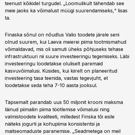
teenust kõikidel turgudel. „Loomulikult tähendab see
meie jaoks ka võimalust müügi suurendamiseks,“ lisas
ta.
Finaska sõnul on nõudlus Valio toodete järele seni
olnud suurem, kui Laeva meierei piima tootmismahud
võimaldavad, mis oli samuti üheks põhjuseks tehase
infrastruktuuri nii suure investeeringu tegemiseks. Läbi
investeeringu loodetakse oluliselt paremaid
kasvuvõimalusi. Küsides, kui kiirelt on planeeritud
investeering tasa teenida, vastas tegevjuht, et
loodetakse seda teha 7-10 aasta jooksul.
Täpsemalt parandab uus 50 miljonit krooni maksma
läinud piimaliin piima töötlemise võimalusi ning
valmistoodete kvaliteeti, milledest Finska tõi esile
näiteks jogurti ja kohupiima konsistentsi ja
maitseomaduste paranemise. „Seadmetega on meil