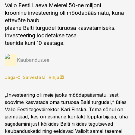
Valio Eesti Laeva Meierei 50-ne miljoni
kroonine investeering oli möödapääsmatu, kuna
ettevõte haub
plaane Balti turgudel turuosa kasvatamiseks.
Investeering loodetakse tasa
teenida kuni 10 aastaga.
Kaubandus.ee
Jaga
Salvesta
Vihja
„Investeering oli meie jaoks möödapääsmatu, sest
soovime kasvatada oma turuosa Balti turgudel,“ ütles
Valio Eesti tegevdirektor Kari Finska. Tema sõnul on
jaemüüjad, kes on esimene kontakt lõpptarbijaga, üha
sagedamini just kõikides Balti riikides tegutsevad
kaubandusketid ning eeldavad Valiolt samal tasemel