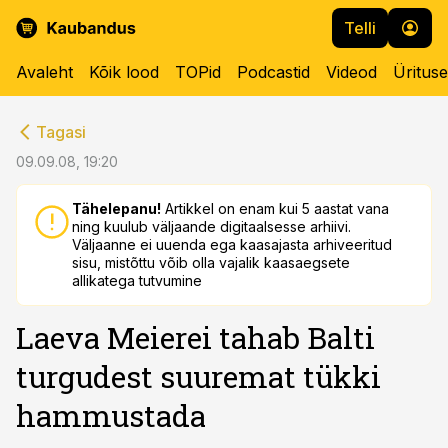
Telli
Avaleht
Kõik lood
TOPid
Podcastid
Videod
Üritus
cebook
cebook
Tagasi
Twitter)
Twitter)
09.09.08, 19:20
kedIn
kedIn
Tähelepanu!
Artikkel on enam kui 5 aastat vana
ning kuulub väljaande digitaalsesse arhiivi.
ail
ail
Väljaanne ei uuenda ega kaasajasta arhiveeritud
sisu, mistõttu võib olla vajalik kaasaegsete
k
k
allikatega tutvumine
Laeva Meierei tahab Balti
turgudest suuremat tükki
hammustada