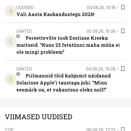
UUDISED
04.08.26, 10:18
4
Vali Aasta Kaubandustegu 2026!
SAATED
05.08.26, 15:38
Pereettevõte toob Eestisse Kreeka
5
maitseid. “Kuus 25 fetatünni maha müüa ei
ole mingi probleem“
SAATED
04.08.26, 14:28
Piilmannid tõid kahjumit näidanud
6
Solarisse Apple’i taustaga juhi. “Minu
eesmärk on, et vakantsus oleks null!”
VIIMASED UUDISED
TOP
06.08.26, 17:23