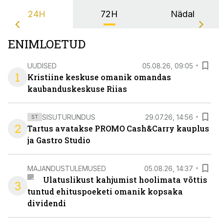
24H
72H
Nädal
ENIMLOETUD
UUDISED
05.08.26, 09:05
1
Kristiine keskuse omanik omandas
kaubanduskeskuse Riias
SISUTURUNDUS
29.07.26, 14:56
ST
2
Tartus avatakse PROMO Cash&Carry kauplus
ja Gastro Studio
MAJANDUSTULEMUSED
05.08.26, 14:37
Ulatuslikust kahjumist hoolimata võttis
3
tuntud ehituspoeketi omanik kopsaka
dividendi