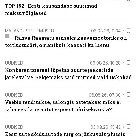
TOP 152 | Eesti kaubanduse suurimad
maksuvõlglased
MAJANDUSTULEMUSED
06.08.26, 11:34
Rahva Raamatu ainsaks kasvumootoriks oli
toitlustusäri, omanikult kaasati ka laenu
UUDISED
06.08.26, 10:28
Konkurentsiamet lõpetas suurte jaekettide
järelevalve. Selgemaks said mitmed vaidluskohad
UUDISED
06.08.26, 07:30
Veebis renditakse, salongis ostetakse: miks ei
taha eestlane autot e-poest päriseks osta?
UUDISED
05.08.26, 15:42
Eesti uute sõiduautode turg on jätkuvalt plussis