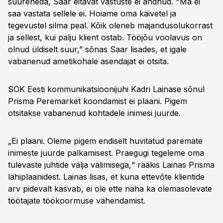
suureneda, Saar eitavat vastuste ei andnud. "Ma ei
saa vastata sellele ei. Hoiame oma käivetel ja
tegevustel silma peal. Kõik oleneb majandusolukorrast
ja sellest, kui palju klient ostab. Tööjõu voolavus on
olnud üldiselt suur,” sõnas Saar lisades, et igale
vabanenud ametikohale asendajat ei otsita.
SOK Eesti kommunikatsioonijuhi Kadri Lainase sõnul
Prisma Peremarket koondamist ei plaani. Pigem
otsitakse vabanenud kohtadele inimesi juurde.
„Ei plaani. Oleme pigem endiselt huvitatud paremate
inimeste juurde palkamisest. Praegugi tegeleme oma
tulevaste juhtide välja valimisega,“ rääkis Lainas Prisma
lähiplaanidest. Lainas lisas, et kuna ettevõte klientide
arv pidevalt kasvab, ei ole ette näha ka olemasolevate
töötajate töökoormuse vähendamist.