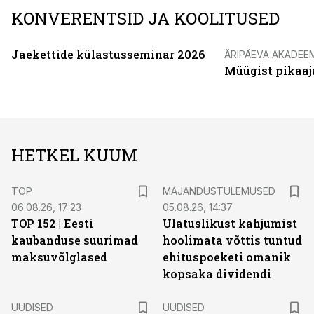
KONVERENTSID JA KOOLITUSED
Jaekettide külastusseminar 2026
ÄRIPÄEVA AKADEE
Müügist pikaaj
HETKEL KUUM
TOP
MAJANDUSTULEMUSED
06.08.26, 17:23
05.08.26, 14:37
TOP 152 | Eesti
Ulatuslikust kahjumist
kaubanduse suurimad
hoolimata võttis tuntud
maksuvõlglased
ehituspoeketi omanik
kopsaka dividendi
UUDISED
UUDISED