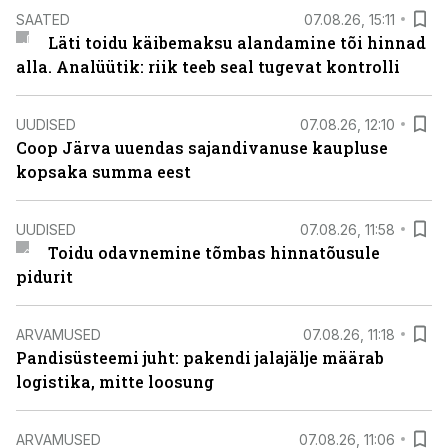
SAATED
07.08.26, 15:11
Läti toidu käibemaksu alandamine tõi hinnad
alla. Analüütik: riik teeb seal tugevat kontrolli
UUDISED
07.08.26, 12:10
Coop Järva uuendas sajandivanuse kaupluse
kopsaka summa eest
UUDISED
07.08.26, 11:58
Toidu odavnemine tõmbas hinnatõusule
pidurit
ARVAMUSED
07.08.26, 11:18
Pandisüsteemi juht: pakendi jalajälje määrab
logistika, mitte loosung
ARVAMUSED
07.08.26, 11:06