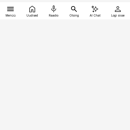
Menüü
Uudised
Raadio
Otsing
AI Chat
Logi sisse
Vana-Lõuna 39/1, 19094 Tallinn
(+372) 667 0111
kaubandus@kaubandus.ee
Telli
Reklaam
Firmast
Sisu kasutamisõigused
Ajakirjaniku
eetikakoodeks
Üldtingimused
Privaatsustingimused
Küpsiste poliitika
KKK
Eesti Meediaettevõtete
Eelistuste haldamine