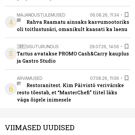
MAJANDUSTULEMUSED
06.08.26, 11:34
4
Rahva Raamatu ainsaks kasvumootoriks
oli toitlustusäri, omanikult kaasati ka laenu
SISUTURUNDUS
29.07.26, 14:56
ST
5
Tartus avatakse PROMO Cash&Carry kauplus
ja Gastro Studio
ARVAMUSED
07.08.26, 11:06
Restoranitest. Kim Päivistö verivärske
6
resto tõestab, et “MasterChefi” tiitel läks
väga õigele inimesele
VIIMASED UUDISED