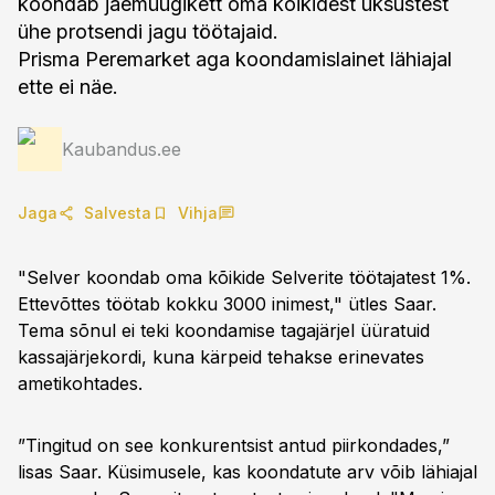
koondab jaemüügikett oma kõikidest üksustest
ühe protsendi jagu töötajaid.
Prisma Peremarket aga koondamislainet lähiajal
ette ei näe.
Kaubandus.ee
Jaga
Salvesta
Vihja
"Selver koondab oma kõikide Selverite töötajatest 1%.
Ettevõttes töötab kokku 3000 inimest," ütles Saar.
Tema sõnul ei teki koondamise tagajärjel üüratuid
kassajärjekordi, kuna kärpeid tehakse erinevates
ametikohtades.
”Tingitud on see konkurentsist antud piirkondades,”
lisas Saar. Küsimusele, kas koondatute arv võib lähiajal