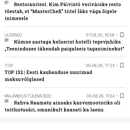
Restoranitest. Kim Päivistö verivärske resto
tõestab, et “MasterChefi” tiitel läks väga õigele
inimesele
UUDISED
07.08.26, 10:58
Kümne aastaga kelnerist hotelli tegevjuhiks.
„Teeninduses tähendab paigalseis tagasiminekut“
TOP
06.08.26, 17:23
TOP 152 | Eesti kaubanduse suurimad
maksuvõlglased
MAJANDUSTULEMUSED
06.08.26, 11:34
Rahva Raamatu ainsaks kasvumootoriks oli
toitlustusäri, omanikult kaasati ka laenu