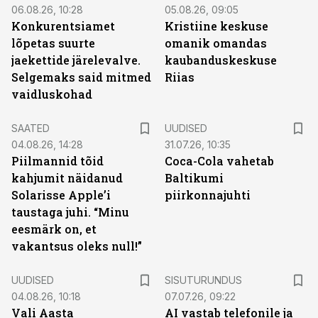
06.08.26, 10:28
05.08.26, 09:05
Konkurentsiamet
Kristiine keskuse
lõpetas suurte
omanik omandas
jaekettide järelevalve.
kaubanduskeskuse
Selgemaks said mitmed
Riias
vaidluskohad
SAATED
UUDISED
04.08.26, 14:28
31.07.26, 10:35
Piilmannid tõid
Coca-Cola vahetab
kahjumit näidanud
Baltikumi
Solarisse Apple’i
piirkonnajuhti
taustaga juhi. “Minu
eesmärk on, et
vakantsus oleks null!”
ST
UUDISED
SISUTURUNDUS
04.08.26, 10:18
07.07.26, 09:22
Vali Aasta
AI vastab telefonile ja