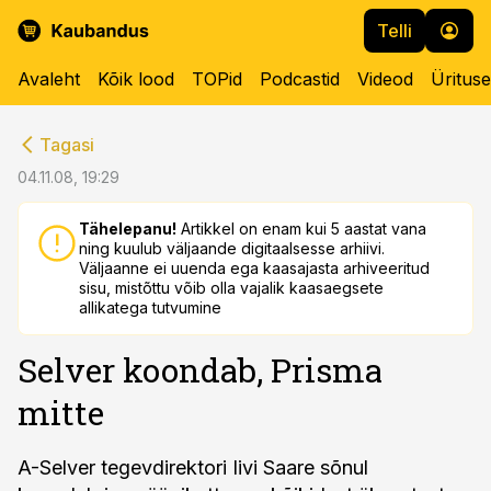
Telli
Avaleht
Kõik lood
TOPid
Podcastid
Videod
Üritus
cebook
cebook
Tagasi
Twitter)
Twitter)
04.11.08, 19:29
kedIn
kedIn
Tähelepanu!
Artikkel on enam kui 5 aastat vana
ning kuulub väljaande digitaalsesse arhiivi.
ail
ail
Väljaanne ei uuenda ega kaasajasta arhiveeritud
sisu, mistõttu võib olla vajalik kaasaegsete
k
k
allikatega tutvumine
Selver koondab, Prisma
mitte
A-Selver tegevdirektori Iivi Saare sõnul