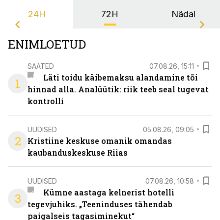
24H
72H
Nädal
ENIMLOETUD
SAATED
07.08.26, 15:11
Läti toidu käibemaksu alandamine tõi
1
hinnad alla. Analüütik: riik teeb seal tugevat
kontrolli
UUDISED
05.08.26, 09:05
2
Kristiine keskuse omanik omandas
kaubanduskeskuse Riias
UUDISED
07.08.26, 10:58
Kümne aastaga kelnerist hotelli
3
tegevjuhiks. „Teeninduses tähendab
paigalseis tagasiminekut“