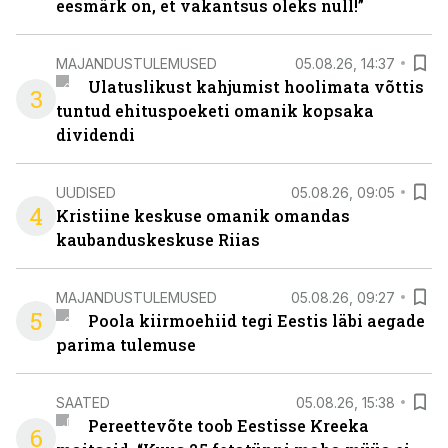
eesmärk on, et vakantsus oleks null!”
MAJANDUSTULEMUSED
05.08.26, 14:37
Ulatuslikust kahjumist hoolimata võttis
3
tuntud ehituspoeketi omanik kopsaka
dividendi
UUDISED
05.08.26, 09:05
4
Kristiine keskuse omanik omandas
kaubanduskeskuse Riias
MAJANDUSTULEMUSED
05.08.26, 09:27
5
Poola kiirmoehiid tegi Eestis läbi aegade
parima tulemuse
SAATED
05.08.26, 15:38
Pereettevõte toob Eestisse Kreeka
6