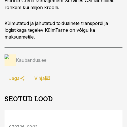
Estonia Credit Management Services ASi klientidele
rohkem kui miljon krooni.
Külmutatud ja jahutatud toiduainete transpordi ja
logistikaga tegelev KülmTarne on võlgu ka
maksuametile.
Kaubandus.ee
Jaga
Vihja
SEOTUD LOOD
ST
07.07.26, 09:22