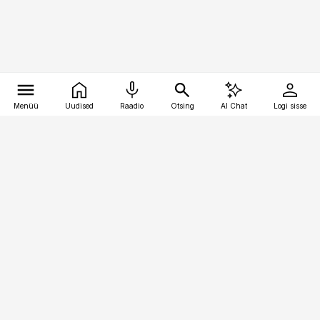
Menüü
Uudised
Raadio
Otsing
AI Chat
Logi sisse
Vana-Lõuna 39/1, 19094 Tallinn
(+372) 667 0111
kaubandus@kaubandus.ee
Telli
Reklaam
Firmast
Sisu kasutamisõigused
Ajakirjaniku