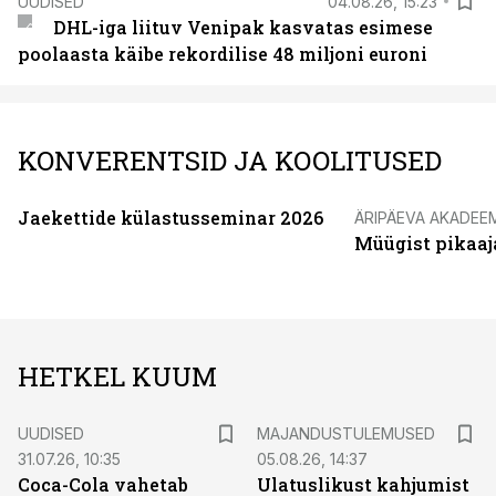
UUDISED
04.08.26, 15:23
DHL-iga liituv Venipak kasvatas esimese
poolaasta käibe rekordilise 48 miljoni euroni
KONVERENTSID JA KOOLITUSED
Jaekettide külastusseminar 2026
ÄRIPÄEVA AKADEE
Müügist pikaaj
HETKEL KUUM
UUDISED
MAJANDUSTULEMUSED
31.07.26, 10:35
05.08.26, 14:37
Coca-Cola vahetab
Ulatuslikust kahjumist