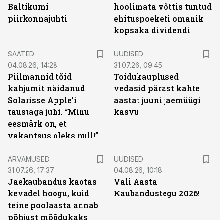
Baltikumi
hoolimata võttis tuntud
piirkonnajuhti
ehituspoeketi omanik
kopsaka dividendi
SAATED
UUDISED
04.08.26, 14:28
31.07.26, 09:45
Piilmannid tõid
Toidukauplused
kahjumit näidanud
vedasid pärast kahte
Solarisse Apple’i
aastat juuni jaemüügi
taustaga juhi. “Minu
kasvu
eesmärk on, et
vakantsus oleks null!”
ARVAMUSED
UUDISED
31.07.26, 17:37
04.08.26, 10:18
Jaekaubandus kaotas
Vali Aasta
kevadel hoogu, kuid
Kaubandustegu 2026!
teine poolaasta annab
põhjust mõõdukaks