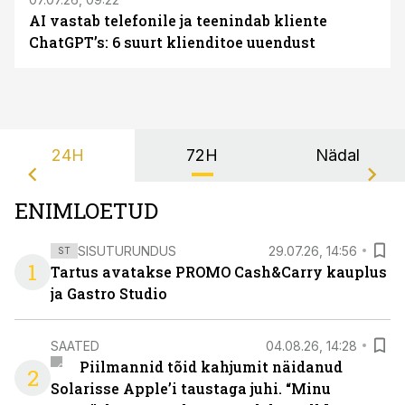
AI vastab telefonile ja teenindab kliente
ChatGPT’s: 6 suurt klienditoe uuendust
24H
72H
Nädal
ENIMLOETUD
SISUTURUNDUS
29.07.26, 14:56
ST
1
Tartus avatakse PROMO Cash&Carry kauplus
ja Gastro Studio
SAATED
04.08.26, 14:28
Piilmannid tõid kahjumit näidanud
2
Solarisse Apple’i taustaga juhi. “Minu