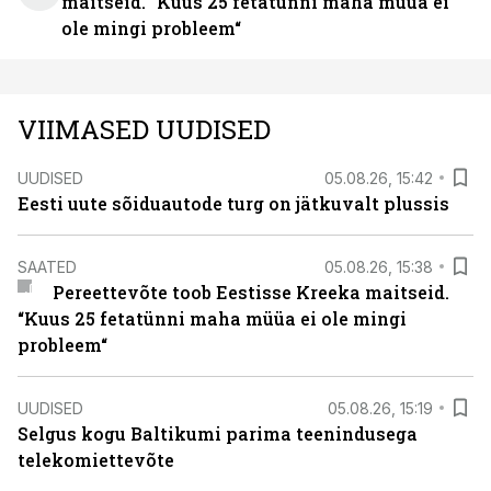
maitseid. “Kuus 25 fetatünni maha müüa ei
ole mingi probleem“
VIIMASED UUDISED
UUDISED
05.08.26, 15:42
Eesti uute sõiduautode turg on jätkuvalt plussis
SAATED
05.08.26, 15:38
Pereettevõte toob Eestisse Kreeka maitseid.
“Kuus 25 fetatünni maha müüa ei ole mingi
probleem“
UUDISED
05.08.26, 15:19
Selgus kogu Baltikumi parima teenindusega
telekomiettevõte