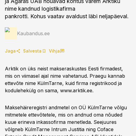
ja Agaras UAB nõuavad kohtus varem Arktiku
nime kandnud logistikafirma
pankrotti. Kohus vaatav avaldust läbi neljapäeval.
Kaubandus.ee
Jaga
Salvesta
Vihja
Arktik on üks neist makseraskustes Eesti firmadest,
mis on viimasel ajal nime vahetanud. Praegu kannab
ettevõte nime KülmTarne, kuid firma registrikood ja
kodulehekülg on sama, www.arktik.ee.
Maksehäireregistri andmetel on OÜ KülmTarne võlgu
mitmetele ettevõtetele, mis on andnud oma nõuded
kuue erineva inkassofirma menetleda. Seejuures
võlgneb KülmTarne Intrum Justitia ning Coface