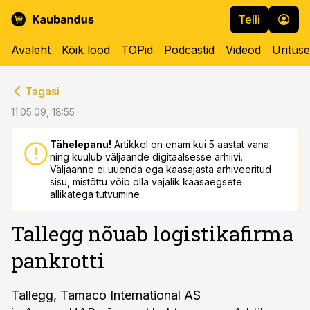
Telli
Avaleht
Kõik lood
TOPid
Podcastid
Videod
Üritus
cebook
cebook
Tagasi
Twitter)
Twitter)
11.05.09, 18:55
kedIn
kedIn
Tähelepanu!
Artikkel on enam kui 5 aastat vana
ning kuulub väljaande digitaalsesse arhiivi.
ail
ail
Väljaanne ei uuenda ega kaasajasta arhiveeritud
sisu, mistõttu võib olla vajalik kaasaegsete
k
k
allikatega tutvumine
Tallegg nõuab logistikafirma
pankrotti
Tallegg, Tamaco International AS