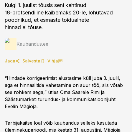
Kuigi 1. juulist tõusis seni kehtinud
18-protsendiline käibemaks 20-le, lohutavad
poodnikud, et esmaste toiduainete
hinnad ei tõuse.
Kaubandus.ee
Jaga
Salvesta
Vihja
“Hindade korrigeerimist alustasime küll juba 3. juulil,
aga et hinnasiltide vahetamine on suur töö, siis võtab
see rohkem aega,” ütles Oma Saarele Rimi ja
Säästumarketi turundus- ja kommunikatsioonijuht
Evelin Mägioja.
Tarbijakaitse loal võib kaubandus selleks kasutada
üleminekuperioodi, mis kestab 31. augustini. Mägioja