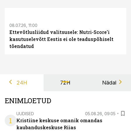
08.07.26, 11:00
Ettevõtlusliidud valitsusele: Nutri-Score'i
kasutuselevõtt Eestis ei ole teaduspõhiselt
tõendatud
24H
72H
Nädal
ENIMLOETUD
UUDISED
05.08.26, 09:05
1
Kristiine keskuse omanik omandas
kaubanduskeskuse Riias