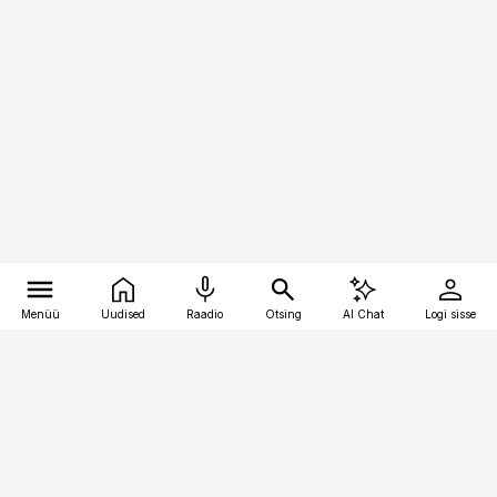
Menüü
Uudised
Raadio
Otsing
AI Chat
Logi sisse
Vana-Lõuna 39/1, 19094 Tallinn
(+372) 667 0111
kaubandus@kaubandus.ee