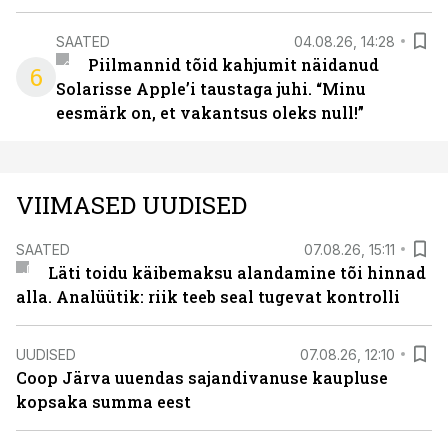
SAATED
04.08.26, 14:28
Piilmannid tõid kahjumit näidanud
6
Solarisse Apple’i taustaga juhi. “Minu
eesmärk on, et vakantsus oleks null!”
VIIMASED UUDISED
SAATED
07.08.26, 15:11
Läti toidu käibemaksu alandamine tõi hinnad
alla. Analüütik: riik teeb seal tugevat kontrolli
UUDISED
07.08.26, 12:10
Coop Järva uuendas sajandivanuse kaupluse
kopsaka summa eest