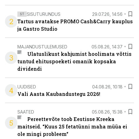
SISUTURUNDUS
29.07.26, 14:56
ST
2
Tartus avatakse PROMO Cash&Carry kauplus
ja Gastro Studio
MAJANDUSTULEMUSED
05.08.26, 14:37
Ulatuslikust kahjumist hoolimata võttis
3
tuntud ehituspoeketi omanik kopsaka
dividendi
UUDISED
04.08.26, 10:18
4
Vali Aasta Kaubandustegu 2026!
SAATED
05.08.26, 15:38
Pereettevõte toob Eestisse Kreeka
5
maitseid. “Kuus 25 fetatünni maha müüa ei
ole mingi probleem“