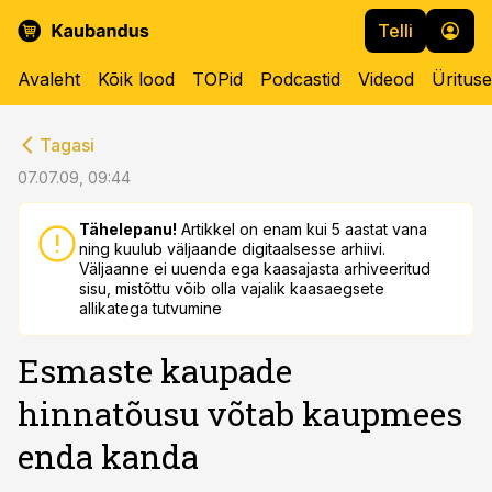
Telli
Avaleht
Kõik lood
TOPid
Podcastid
Videod
Üritus
cebook
cebook
Tagasi
Twitter)
Twitter)
07.07.09, 09:44
kedIn
kedIn
Tähelepanu!
Artikkel on enam kui 5 aastat vana
ning kuulub väljaande digitaalsesse arhiivi.
ail
ail
Väljaanne ei uuenda ega kaasajasta arhiveeritud
sisu, mistõttu võib olla vajalik kaasaegsete
k
k
allikatega tutvumine
Esmaste kaupade
hinnatõusu võtab kaupmees
enda kanda