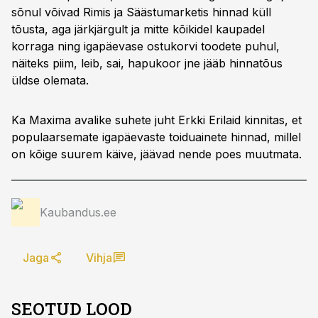
sõnul võivad Rimis ja Säästumarketis hinnad küll
tõusta, aga järkjärgult ja mitte kõikidel kaupadel
korraga ning igapäevase ostukorvi toodete puhul,
näiteks piim, leib, sai, hapukoor jne jääb hinnatõus
üldse olemata.
Ka Maxima avalike suhete juht Erkki Erilaid kinnitas, et
populaarsemate igapäevaste toiduainete hinnad, millel
on kõige suurem käive, jäävad nende poes muutmata.
Kaubandus.ee
Jaga
Vihja
SEOTUD LOOD