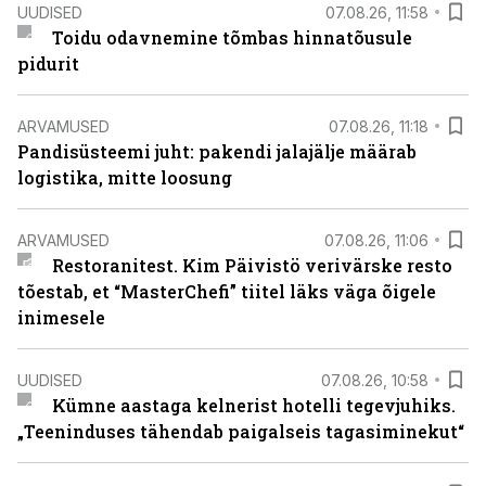
UUDISED
07.08.26, 11:58
Toidu odavnemine tõmbas hinnatõusule
pidurit
ARVAMUSED
07.08.26, 11:18
Pandisüsteemi juht: pakendi jalajälje määrab
logistika, mitte loosung
ARVAMUSED
07.08.26, 11:06
Restoranitest. Kim Päivistö verivärske resto
tõestab, et “MasterChefi” tiitel läks väga õigele
inimesele
UUDISED
07.08.26, 10:58
Kümne aastaga kelnerist hotelli tegevjuhiks.
„Teeninduses tähendab paigalseis tagasiminekut“