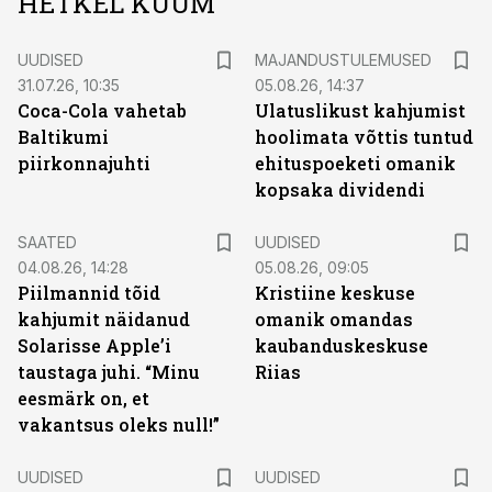
HETKEL KUUM
UUDISED
MAJANDUSTULEMUSED
31.07.26, 10:35
05.08.26, 14:37
Coca-Cola vahetab
Ulatuslikust kahjumist
Baltikumi
hoolimata võttis tuntud
piirkonnajuhti
ehituspoeketi omanik
kopsaka dividendi
SAATED
UUDISED
04.08.26, 14:28
05.08.26, 09:05
Piilmannid tõid
Kristiine keskuse
kahjumit näidanud
omanik omandas
Solarisse Apple’i
kaubanduskeskuse
taustaga juhi. “Minu
Riias
eesmärk on, et
vakantsus oleks null!”
UUDISED
UUDISED