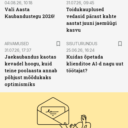
04.08.26, 10:18
31.07.26, 09:45
Vali Aasta
Toidukauplused
Kaubandustegu 2026!
vedasid pärast kahte
aastat juuni jaemüügi
kasvu
ST
ARVAMUSED
SISUTURUNDUS
31.07.26, 17:37
25.06.26, 16:24
Jaekaubandus kaotas
Kuidas õpetada
kevadel hoogu, kuid
klienditoe AI-d nagu uut
teine poolaasta annab
töötajat?
põhjust mõõdukaks
optimismiks