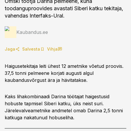
Omski tootja Darina pelmeene, kuna
toodanguproovides avastati Siberi katku tekitaja,
vahendas Interfaks-Ural.
Kaubandus.ee
Jaga
Salvesta
Vihja
Haigusetekitaja leiti ühest 12 ametnike võetud proovis.
37,5 tonni pelmeene korjati augusti algul
kaubandusvõrgust ära ja hävitatakse.
Kaks lihakombinaadi Darina töötajat haigestusid
hobuste tapmisel Siberi katku, üks neist suri.
Järelevalveametnike andmetel omab Darina 2,5 tonni
katkuga nakatunud hobuseliha.