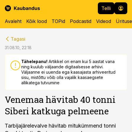
Telli
Avaleht
Kõik lood
TOPid
Podcastid
Videod
Üritus
cebook
cebook
Tagasi
Twitter)
Twitter)
31.08.10, 22:18
kedIn
kedIn
Tähelepanu!
Artikkel on enam kui 5 aastat vana
ning kuulub väljaande digitaalsesse arhiivi.
ail
ail
Väljaanne ei uuenda ega kaasajasta arhiveeritud
sisu, mistõttu võib olla vajalik kaasaegsete
k
k
allikatega tutvumine
Venemaa hävitab 40 tonni
Siberi katkuga pelmeene
Tarbijajärelevalve hävitab mitukümmend tonni