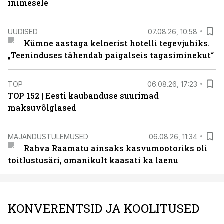
inimesele
UUDISED
07.08.26, 10:58
Kümne aastaga kelnerist hotelli tegevjuhiks.
„Teeninduses tähendab paigalseis tagasiminekut“
TOP
06.08.26, 17:23
TOP 152 | Eesti kaubanduse suurimad
maksuvõlglased
MAJANDUSTULEMUSED
06.08.26, 11:34
Rahva Raamatu ainsaks kasvumootoriks oli
toitlustusäri, omanikult kaasati ka laenu
KONVERENTSID JA KOOLITUSED