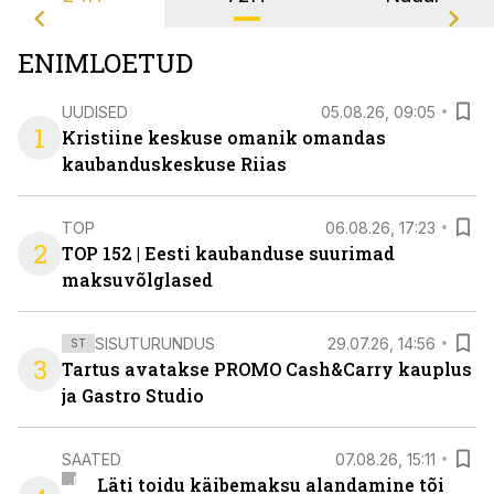
ENIMLOETUD
UUDISED
05.08.26, 09:05
1
Kristiine keskuse omanik omandas
kaubanduskeskuse Riias
TOP
06.08.26, 17:23
2
TOP 152 | Eesti kaubanduse suurimad
maksuvõlglased
SISUTURUNDUS
29.07.26, 14:56
ST
3
Tartus avatakse PROMO Cash&Carry kauplus
ja Gastro Studio
SAATED
07.08.26, 15:11
Läti toidu käibemaksu alandamine tõi