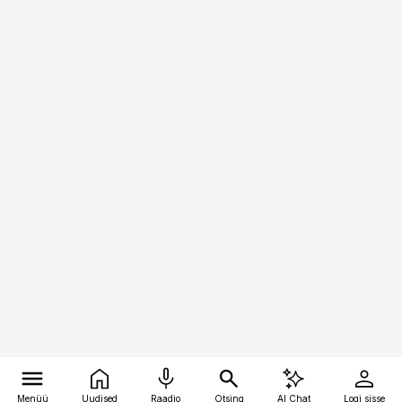
Menüü
Uudised
Raadio
Otsing
AI Chat
Logi sisse