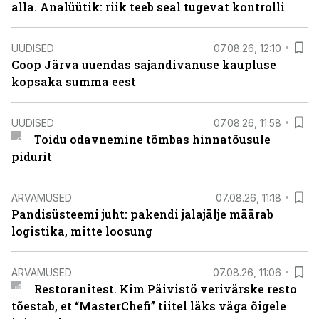
alla. Analüütik: riik teeb seal tugevat kontrolli
UUDISED
07.08.26, 12:10
Coop Järva uuendas sajandivanuse kaupluse
kopsaka summa eest
UUDISED
07.08.26, 11:58
Toidu odavnemine tõmbas hinnatõusule
pidurit
ARVAMUSED
07.08.26, 11:18
Pandisüsteemi juht: pakendi jalajälje määrab
logistika, mitte loosung
ARVAMUSED
07.08.26, 11:06
Restoranitest. Kim Päivistö verivärske resto
tõestab, et “MasterChefi” tiitel läks väga õigele