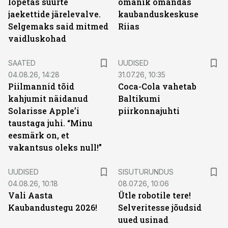
lõpetas suurte
omanik omandas
jaekettide järelevalve.
kaubanduskeskuse
Selgemaks said mitmed
Riias
vaidluskohad
SAATED
UUDISED
04.08.26, 14:28
31.07.26, 10:35
Piilmannid tõid
Coca-Cola vahetab
kahjumit näidanud
Baltikumi
Solarisse Apple’i
piirkonnajuhti
taustaga juhi. “Minu
eesmärk on, et
vakantsus oleks null!”
ST
UUDISED
SISUTURUNDUS
04.08.26, 10:18
08.07.26, 10:06
Vali Aasta
Ütle robotile tere!
Kaubandustegu 2026!
Selveritesse jõudsid
uued usinad