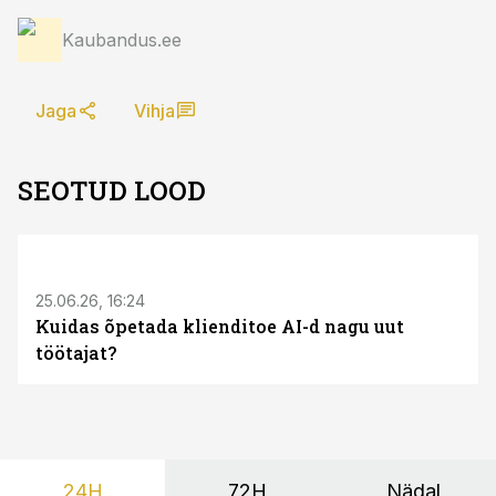
Kaubandus.ee
Jaga
Vihja
SEOTUD LOOD
ST
25.06.26, 16:24
Kuidas õpetada klienditoe AI-d nagu uut
töötajat?
24H
72H
Nädal