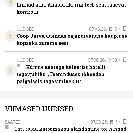
4
hinnad alla. Analüütik: riik teeb seal tugevat
kontrolli
UUDISED
07.08.26, 12:10
5
Coop Järva uuendas sajandivanuse kaupluse
kopsaka summa eest
UUDISED
07.08.26, 10:58
Kümne aastaga kelnerist hotelli
6
tegevjuhiks. „Teeninduses tähendab
paigalseis tagasiminekut“
VIIMASED UUDISED
SAATED
07.08.26, 15:11
Läti toidu käibemaksu alandamine tõi hinnad