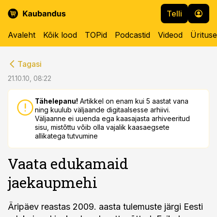
Telli
Avaleht
Kõik lood
TOPid
Podcastid
Videod
Üritus
cebook
cebook
Tagasi
Twitter)
Twitter)
21.10.10, 08:22
kedIn
kedIn
Tähelepanu!
Artikkel on enam kui 5 aastat vana
ning kuulub väljaande digitaalsesse arhiivi.
ail
ail
Väljaanne ei uuenda ega kaasajasta arhiveeritud
sisu, mistõttu võib olla vajalik kaasaegsete
k
k
allikatega tutvumine
Vaata edukamaid
jaekaupmehi
Äripäev reastas 2009. aasta tulemuste järgi Eesti