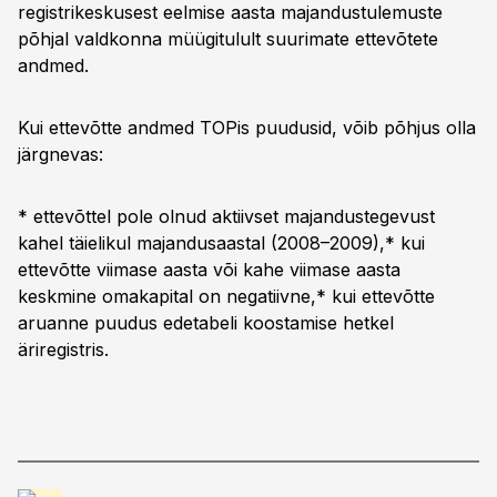
registrikeskusest eelmise aasta majandustulemuste
põhjal valdkonna müügitulult suurimate ettevõtete
andmed.
Kui ettevõtte andmed TOPis puudusid, võib põhjus olla
järgnevas:
* ettevõttel pole olnud aktiivset majandustegevust
kahel täielikul majandusaastal (2008–2009),* kui
ettevõtte viimase aasta või kahe viimase aasta
keskmine omakapital on negatiivne,* kui ettevõtte
aruanne puudus edetabeli koostamise hetkel
äriregistris.