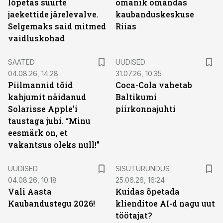
lõpetas suurte
omanik omandas
jaekettide järelevalve.
kaubanduskeskuse
Selgemaks said mitmed
Riias
vaidluskohad
SAATED
UUDISED
04.08.26, 14:28
31.07.26, 10:35
Piilmannid tõid
Coca-Cola vahetab
kahjumit näidanud
Baltikumi
Solarisse Apple’i
piirkonnajuhti
taustaga juhi. “Minu
eesmärk on, et
vakantsus oleks null!”
ST
UUDISED
SISUTURUNDUS
04.08.26, 10:18
25.06.26, 16:24
Vali Aasta
Kuidas õpetada
Kaubandustegu 2026!
klienditoe AI-d nagu uut
töötajat?