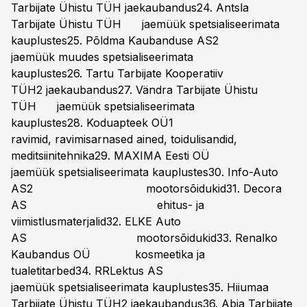
Tarbijate Ühistu TÜH jaekaubandus24. Antsla
Tarbijate Ühistu TÜH jaemüük spetsialiseerimata
kauplustes25. Põldma Kaubanduse AS2
jaemüük muudes spetsialiseerimata
kauplustes26. Tartu Tarbijate Kooperatiiv
TÜH2 jaekaubandus27. Vändra Tarbijate Ühistu
TÜH jaemüük spetsialiseerimata
kauplustes28. Koduapteek OÜ1
ravimid, ravimisarnased ained, toidulisandid,
meditsiinitehnika29. MAXIMA Eesti OÜ
jaemüük spetsialiseerimata kauplustes30. Info-Auto
AS2 mootorsõidukid31. Decora
AS ehitus- ja
viimistlusmaterjalid32. ELKE Auto
AS mootorsõidukid33. Renalko
Kaubandus OÜ kosmeetika ja
tualetitarbed34. RRLektus AS
jaemüük spetsialiseerimata kauplustes35. Hiiumaa
Tarbijate Ühistu TÜH2 jaekaubandus36. Abja Tarbijate