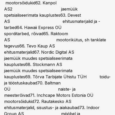
mootorsõidukid62. Kanpol
AS2 jaemüük
spetsialiseerimata kauplustes63. Devest
AS ehitusmaterjalid ja -
tarbed64. Hawaii Express OÜ
sporditarbed, rõivad65. Raktoom
AS mootorikütus, sh tanklate
tegevus66. Tevo Kaup AS
ehitusmaterjalid67. Nordic Digital AS
jaemüük muudes spetsialiseerimata
kauplustes68. Stockmann AS
jaemüük muudes spetsialiseerimata
kauplustes69. Tõrva Tarbijate Ühistu TÜH toidu-
ja tööstuskaubad70. Baltman
OÜ naiste- ja
meesterõivad71. Inchcape Motors Estonia OÜ
mootorsõidukid72. Rautakesko AS
ehitusmaterjalid, sisustus- ja aiakaubad73. Indoor
Group AS mööbel ja