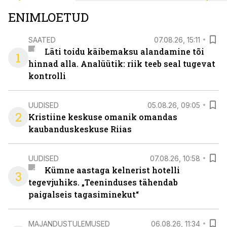
ENIMLOETUD
SAATED
07.08.26, 15:11
Läti toidu käibemaksu alandamine tõi
1
hinnad alla. Analüütik: riik teeb seal tugevat
kontrolli
UUDISED
05.08.26, 09:05
2
Kristiine keskuse omanik omandas
kaubanduskeskuse Riias
UUDISED
07.08.26, 10:58
Kümne aastaga kelnerist hotelli
3
tegevjuhiks. „Teeninduses tähendab
paigalseis tagasiminekut“
MAJANDUSTULEMUSED
06.08.26, 11:34