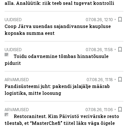
alla. Analüütik: riik teeb seal tugevat kontrolli
UUDISED
07.08.26, 12:10
Coop Järva uuendas sajandivanuse kaupluse
kopsaka summa eest
UUDISED
07.08.26, 11:58
Toidu odavnemine tõmbas hinnatõusule
pidurit
ARVAMUSED
07.08.26, 11:18
Pandisüsteemi juht: pakendi jalajälje määrab
logistika, mitte loosung
ARVAMUSED
07.08.26, 11:06
Restoranitest. Kim Päivistö verivärske resto
tõestab, et “MasterChefi” tiitel läks väga õigele