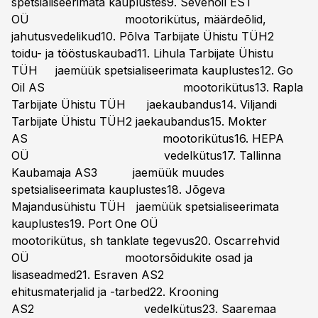
spetsialiseerimata kauplustes9. Sevenoil EST
OÜ mootorikütus, määrdeõlid,
jahutusvedelikud10. Põlva Tarbijate Ühistu TÜH2
toidu- ja tööstuskaubad11. Lihula Tarbijate Ühistu
TÜH jaemüük spetsialiseerimata kauplustes12. Go
Oil AS mootorikütus13. Rapla
Tarbijate Ühistu TÜH jaekaubandus14. Viljandi
Tarbijate Ühistu TÜH2 jaekaubandus15. Mokter
AS mootorikütus16. HEPA
OÜ vedelkütus17. Tallinna
Kaubamaja AS3 jaemüük muudes
spetsialiseerimata kauplustes18. Jõgeva
Majandusühistu TÜH jaemüük spetsialiseerimata
kauplustes19. Port One OÜ
mootorikütus, sh tanklate tegevus20. Oscarrehvid
OÜ mootorsõidukite osad ja
lisaseadmed21. Esraven AS2
ehitusmaterjalid ja -tarbed22. Krooning
AS2 vedelkütus23. Saaremaa