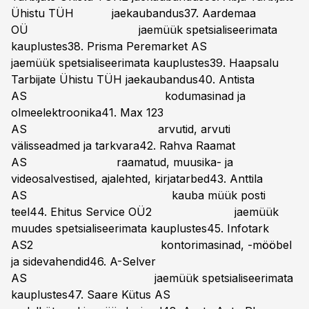
Ühistu TÜH jaekaubandus37. Aardemaa
OÜ jaemüük spetsialiseerimata
kauplustes38. Prisma Peremarket AS
jaemüük spetsialiseerimata kauplustes39. Haapsalu
Tarbijate Ühistu TÜH jaekaubandus40. Antista
AS kodumasinad ja
olmeelektroonika41. Max 123
AS arvutid, arvuti
välisseadmed ja tarkvara42. Rahva Raamat
AS raamatud, muusika- ja
videosalvestised, ajalehted, kirjatarbed43. Anttila
AS kauba müük posti
teel44. Ehitus Service OÜ2 jaemüük
muudes spetsialiseerimata kauplustes45. Infotark
AS2 kontorimasinad, -mööbel
ja sidevahendid46. A-Selver
AS jaemüük spetsialiseerimata
kauplustes47. Saare Kütus AS