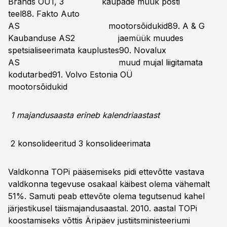
Brands OÜ1, 3 kaupade müük posti
teel88. Fakto Auto
AS mootorsõidukid89. A & G
Kaubanduse AS2 jaemüük muudes
spetsialiseerimata kauplustes90. Novalux
AS muud mujal liigitamata
kodutarbed91. Volvo Estonia OÜ
mootorsõidukid
1 majandusaasta erineb kalendriaastast
2 konsolideeritud 3 konsolideerimata
Valdkonna TOPi pääsemiseks pidi ettevõtte vastava
valdkonna tegevuse osakaal käibest olema vähemalt
51%. Samuti peab ettevõte olema tegutsenud kahel
järjestikusel täismajandusaastal. 2010. aastal TOPi
koostamiseks võttis Äripäev justiitsministeeriumi