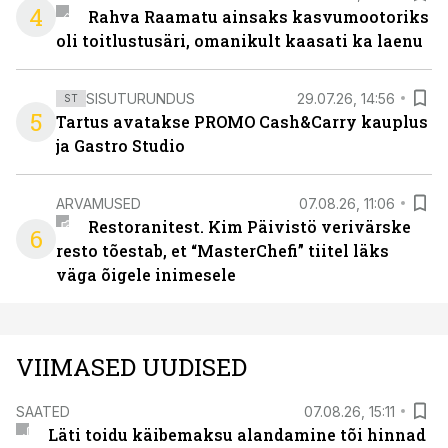
4
Rahva Raamatu ainsaks kasvumootoriks
oli toitlustusäri, omanikult kaasati ka laenu
SISUTURUNDUS
29.07.26, 14:56
ST
5
Tartus avatakse PROMO Cash&Carry kauplus
ja Gastro Studio
ARVAMUSED
07.08.26, 11:06
Restoranitest. Kim Päivistö verivärske
6
resto tõestab, et “MasterChefi” tiitel läks
väga õigele inimesele
VIIMASED UUDISED
SAATED
07.08.26, 15:11
Läti toidu käibemaksu alandamine tõi hinnad