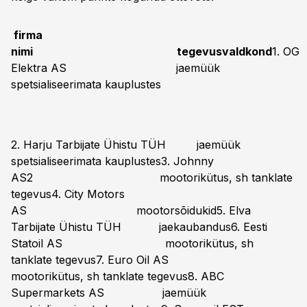
firma
nimi
tegevusvaldkond
1. OG
Elektra AS jaemüük
spetsialiseerimata kauplustes
2. Harju Tarbijate Ühistu TÜH jaemüük
spetsialiseerimata kauplustes3. Johnny
AS2 mootorikütus, sh tanklate
tegevus4. City Motors
AS mootorsõidukid5. Elva
Tarbijate Ühistu TÜH jaekaubandus6. Eesti
Statoil AS mootorikütus, sh
tanklate tegevus7. Euro Oil AS
mootorikütus, sh tanklate tegevus8. ABC
Supermarkets AS jaemüük