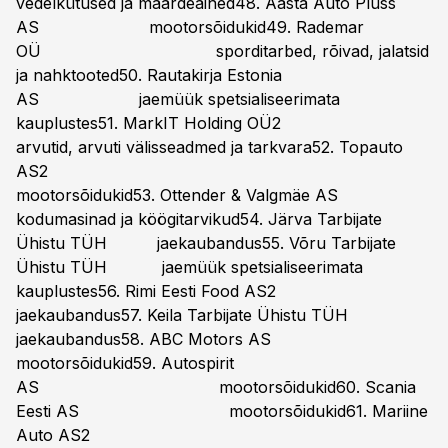
vedelkütused ja määrdeained48. Aasta Auto Pluss
AS mootorsõidukid49. Rademar
OÜ sporditarbed, rõivad, jalatsid
ja nahktooted50. Rautakirja Estonia
AS jaemüük spetsialiseerimata
kauplustes51. MarkIT Holding OÜ2
arvutid, arvuti välisseadmed ja tarkvara52. Topauto
AS2
mootorsõidukid53. Ottender & Valgmäe AS
kodumasinad ja köögitarvikud54. Järva Tarbijate
Ühistu TÜH jaekaubandus55. Võru Tarbijate
Ühistu TÜH jaemüük spetsialiseerimata
kauplustes56. Rimi Eesti Food AS2
jaekaubandus57. Keila Tarbijate Ühistu TÜH
jaekaubandus58. ABC Motors AS
mootorsõidukid59. Autospirit
AS mootorsõidukid60. Scania
Eesti AS mootorsõidukid61. Mariine
Auto AS2