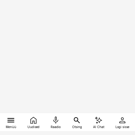
Menüü
Uudised
Raadio
Otsing
AI Chat
Logi sisse