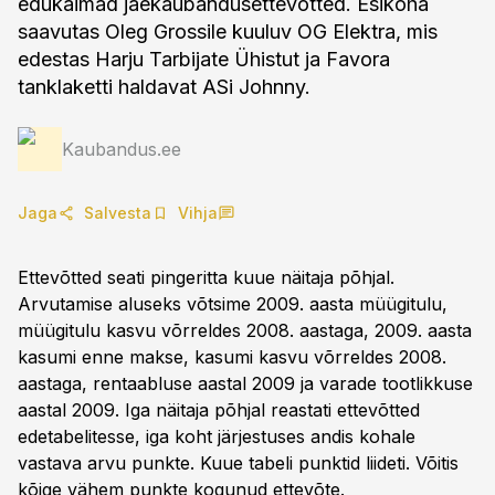
edukaimad jaekaubandusettevõtted. Esikoha
saavutas Oleg Grossile kuuluv OG Elektra, mis
edestas Harju Tarbijate Ühistut ja Favora
tanklaketti haldavat ASi Johnny.
Kaubandus.ee
Jaga
Salvesta
Vihja
Ettevõtted seati pingeritta kuue näitaja põhjal.
Arvutamise aluseks võtsime 2009. aasta müügitulu,
müügitulu kasvu võrreldes 2008. aastaga, 2009. aasta
kasumi enne makse, kasumi kasvu võrreldes 2008.
aastaga, rentaabluse aastal 2009 ja varade tootlikkuse
aastal 2009. Iga näitaja põhjal reastati ettevõtted
edetabelitesse, iga koht järjestuses andis kohale
vastava arvu punkte. Kuue tabeli punktid liideti. Võitis
kõige vähem punkte kogunud ettevõte.