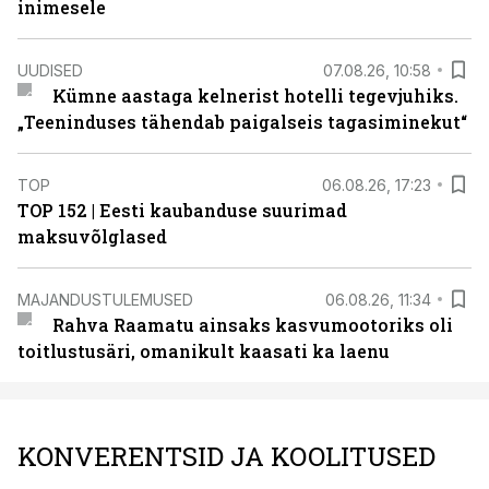
inimesele
UUDISED
07.08.26, 10:58
Kümne aastaga kelnerist hotelli tegevjuhiks.
„Teeninduses tähendab paigalseis tagasiminekut“
TOP
06.08.26, 17:23
TOP 152 | Eesti kaubanduse suurimad
maksuvõlglased
MAJANDUSTULEMUSED
06.08.26, 11:34
Rahva Raamatu ainsaks kasvumootoriks oli
toitlustusäri, omanikult kaasati ka laenu
KONVERENTSID JA KOOLITUSED