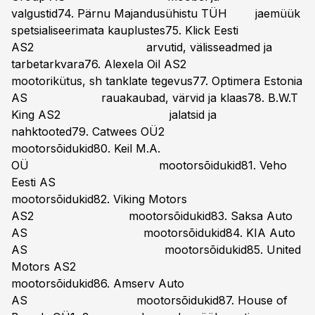
valgustid74. Pärnu Majandusühistu TÜH jaemüük
spetsialiseerimata kauplustes75. Klick Eesti
AS2 arvutid, välisseadmed ja
tarbetarkvara76. Alexela Oil AS2
mootorikütus, sh tanklate tegevus77. Optimera Estonia
AS rauakaubad, värvid ja klaas78. B.W.T
King AS2 jalatsid ja
nahktooted79. Catwees OÜ2
mootorsõidukid80. Keil M.A.
OÜ mootorsõidukid81. Veho
Eesti AS
mootorsõidukid82. Viking Motors
AS2 mootorsõidukid83. Saksa Auto
AS mootorsõidukid84. KIA Auto
AS mootorsõidukid85. United
Motors AS2
mootorsõidukid86. Amserv Auto
AS mootorsõidukid87. House of