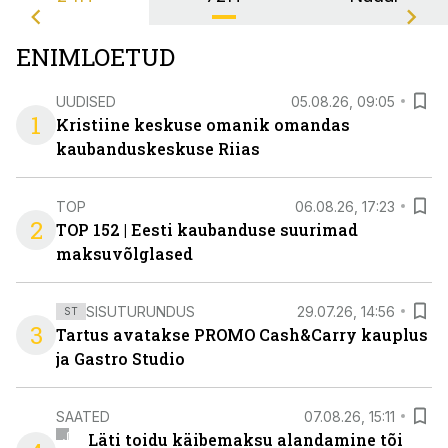
ENIMLOETUD
UUDISED
05.08.26, 09:05
1
Kristiine keskuse omanik omandas
kaubanduskeskuse Riias
TOP
06.08.26, 17:23
2
TOP 152 | Eesti kaubanduse suurimad
maksuvõlglased
SISUTURUNDUS
29.07.26, 14:56
ST
3
Tartus avatakse PROMO Cash&Carry kauplus
ja Gastro Studio
SAATED
07.08.26, 15:11
Läti toidu käibemaksu alandamine tõi