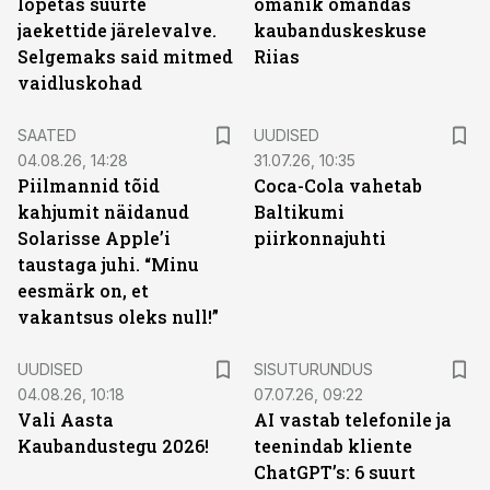
lõpetas suurte
omanik omandas
jaekettide järelevalve.
kaubanduskeskuse
Selgemaks said mitmed
Riias
vaidluskohad
SAATED
UUDISED
04.08.26, 14:28
31.07.26, 10:35
Piilmannid tõid
Coca-Cola vahetab
kahjumit näidanud
Baltikumi
Solarisse Apple’i
piirkonnajuhti
taustaga juhi. “Minu
eesmärk on, et
vakantsus oleks null!”
ST
UUDISED
SISUTURUNDUS
04.08.26, 10:18
07.07.26, 09:22
Vali Aasta
AI vastab telefonile ja
Kaubandustegu 2026!
teenindab kliente
ChatGPT’s: 6 suurt