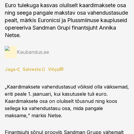
Euro tulekuga kasvas oluliselt kaardimaksete osa
ning seega pangale makstav osa vahendustasude
pealt, märkis Euronicsi ja Plussmiinuse kaupluseid
opereeriva Sandman Grupi finantsjuht Annika
Netse.
Kaubandus.ee
Jaga
Salvesta
Vihja
„Kaardimaksete vahendustasud võiksid olla väiksemad,
eriti peale 1. jaanuari, kui kasutusele tuli euro.
Kaardimaksete osa on oluliselt tõusnud ning koos
sellega ka vahendustasu osa, mida pangale
maksame,“ märkis Netse.
Finantsjuhi sõnul proovib Sandman Grupp vähemalt