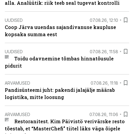
alla. Analüütik: riik teeb seal tugevat kontrolli
UUDISED
07.08.26, 12:10
Coop Järva uuendas sajandivanuse kaupluse
kopsaka summa eest
UUDISED
07.08.26, 11:58
Toidu odavnemine tõmbas hinnatõusule
pidurit
ARVAMUSED
07.08.26, 11:18
Pandisüsteemi juht: pakendi jalajälje määrab
logistika, mitte loosung
ARVAMUSED
07.08.26, 11:06
Restoranitest. Kim Päivistö verivärske resto
tõestab, et “MasterChefi” tiitel läks väga õigele