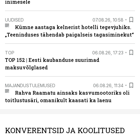
inimesele
UUDISED
07.08.26, 10:58
Kümne aastaga kelnerist hotelli tegevjuhiks.
„Teeninduses tähendab paigalseis tagasiminekut“
TOP
06.08.26, 17:23
TOP 152 | Eesti kaubanduse suurimad
maksuvõlglased
MAJANDUSTULEMUSED
06.08.26, 11:34
Rahva Raamatu ainsaks kasvumootoriks oli
toitlustusäri, omanikult kaasati ka laenu
KONVERENTSID JA KOOLITUSED