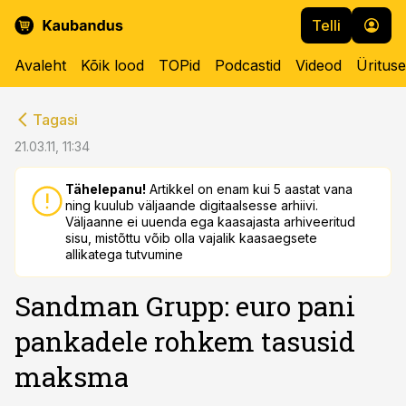
Telli
Avaleht
Kõik lood
TOPid
Podcastid
Videod
Üritus
cebook
cebook
Tagasi
Twitter)
Twitter)
21.03.11, 11:34
kedIn
kedIn
Tähelepanu!
Artikkel on enam kui 5 aastat vana
ning kuulub väljaande digitaalsesse arhiivi.
ail
ail
Väljaanne ei uuenda ega kaasajasta arhiveeritud
sisu, mistõttu võib olla vajalik kaasaegsete
k
k
allikatega tutvumine
Sandman Grupp: euro pani
pankadele rohkem tasusid
maksma