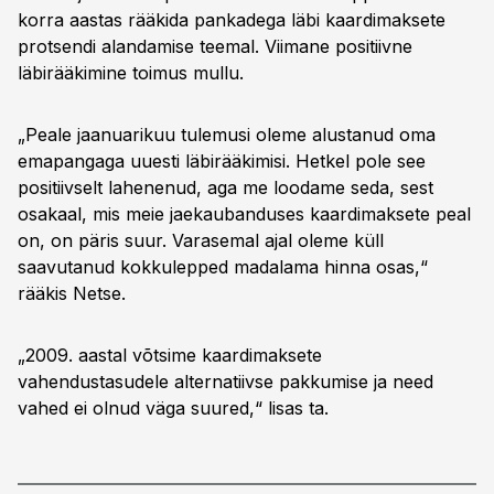
korra aastas rääkida pankadega läbi kaardimaksete
protsendi alandamise teemal. Viimane positiivne
läbirääkimine toimus mullu.
„Peale jaanuarikuu tulemusi oleme alustanud oma
emapangaga uuesti läbirääkimisi. Hetkel pole see
positiivselt lahenenud, aga me loodame seda, sest
osakaal, mis meie jaekaubanduses kaardimaksete peal
on, on päris suur. Varasemal ajal oleme küll
saavutanud kokkulepped madalama hinna osas,“
rääkis Netse.
„2009. aastal võtsime kaardimaksete
vahendustasudele alternatiivse pakkumise ja need
vahed ei olnud väga suured,“ lisas ta.