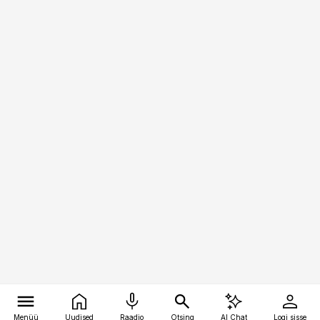
Menüü
Uudised
Raadio
Otsing
AI Chat
Logi sisse