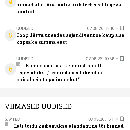
4
hinnad alla. Analüütik: riik teeb seal tugevat
kontrolli
UUDISED
07.08.26, 12:10
5
Coop Järva uuendas sajandivanuse kaupluse
kopsaka summa eest
UUDISED
07.08.26, 10:58
Kümne aastaga kelnerist hotelli
6
tegevjuhiks. „Teeninduses tähendab
paigalseis tagasiminekut“
VIIMASED UUDISED
SAATED
07.08.26, 15:11
Läti toidu käibemaksu alandamine tõi hinnad