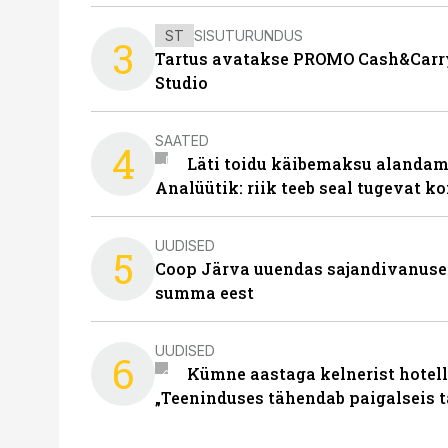
ST
SISUTURUNDUS
3
Tartus avatakse PROMO Cash&Carry
Studio
SAATED
4
Läti toidu käibemaksu alandami
Analüütik: riik teeb seal tugevat ko
UUDISED
5
Coop Järva uuendas sajandivanuse
summa eest
UUDISED
6
Kümne aastaga kelnerist hotell
„Teeninduses tähendab paigalseis 