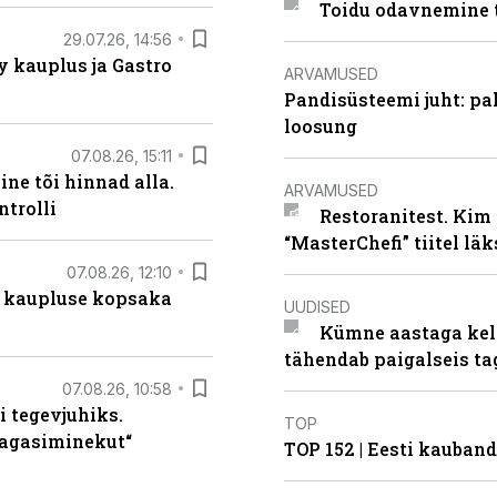
Toidu odavnemine 
29.07.26, 14:56
 kauplus ja Gastro
ARVAMUSED
Pandisüsteemi juht: pak
loosung
07.08.26, 15:11
ne tõi hinnad alla.
ARVAMUSED
ntrolli
Restoranitest. Kim 
“MasterChefi” tiitel lä
07.08.26, 12:10
 kaupluse kopsaka
UUDISED
Kümne aastaga keln
tähendab paigalseis t
07.08.26, 10:58
i tegevjuhiks.
TOP
tagasiminekut“
TOP 152 | Eesti kauba