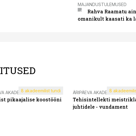
MAJANDUSTULEMUSED
Rahva Raamatu ains
omanikult kaasati ka 
LITUSED
8 akadeemilist tundi
8 akadeemilis
VA AKADEEMIA
ÄRIPÄEVA AKADEEMIA
st pikaajalise koostööni
Tehisintellekti meistrikl
juhtidele - vundament