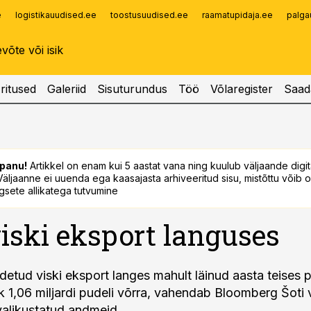
e
logistikauudised.ee
toostusuudised.ee
raamatupidaja.ee
palga
Infopank
Radar
ritused
Galeriid
Sisuturundus
Töö
Võlaregister
Saad
panu!
Artikkel on enam kui 5 aastat vana ning kuulub väljaande digi
. Väljaanne ei uuenda ega kaasajasta arhiveeritud sisu, mistõttu võib ol
sete allikatega tutvumine
viski eksport languses
detud viski eksport langes mahult läinud aasta teises 
 1,06 miljardi pudeli võrra, vahendab Bloomberg Šoti vi
valikustatud andmeid.