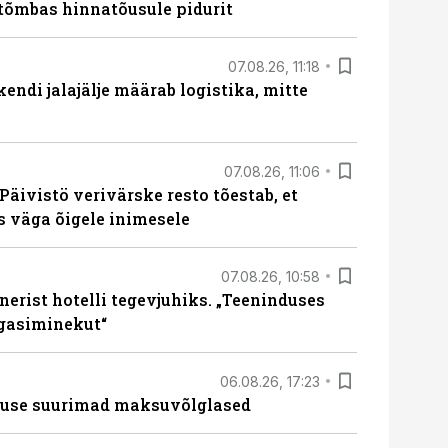
tõmbas hinnatõusule pidurit
07.08.26, 11:18
endi jalajälje määrab logistika, mitte
07.08.26, 11:06
Päivistö verivärske resto tõestab, et
ks väga õigele inimesele
07.08.26, 10:58
erist hotelli tegevjuhiks. „Teeninduses
agasiminekut“
06.08.26, 17:23
nduse suurimad maksuvõlglased