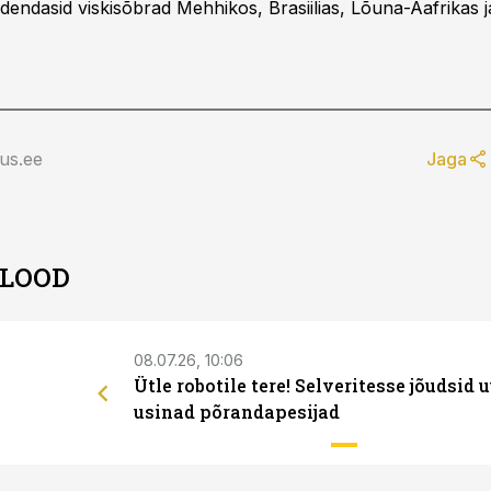
endasid viskisõbrad Mehhikos, Brasiilias, Lõuna-Aafrikas 
us.ee
Jaga
 LOOD
08.07.26, 10:06
Ütle robotile tere! Selveritesse jõudsid 
usinad põrandapesijad