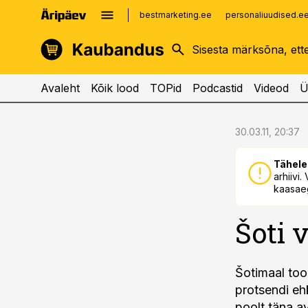
bestmarketing.ee
personaliuudised.e
kinnisvarauudised.ee
imelineajalugu.ee
logistikauudised.ee
imelineteadus.ee
Avaleht
Kõik lood
TOPid
Podcastid
Videod
Ü
cebook
cebook
30.03.11, 20:37
Twitter)
Twitter)
Tähele
kedIn
kedIn
arhiivi
kaasaeg
ail
ail
Šoti 
k
k
Šotimaal too
protsendi ehk
poolt täna a