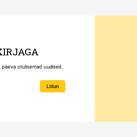
KIRJAGA
ti päeva olulisemad uudised.
Liitun