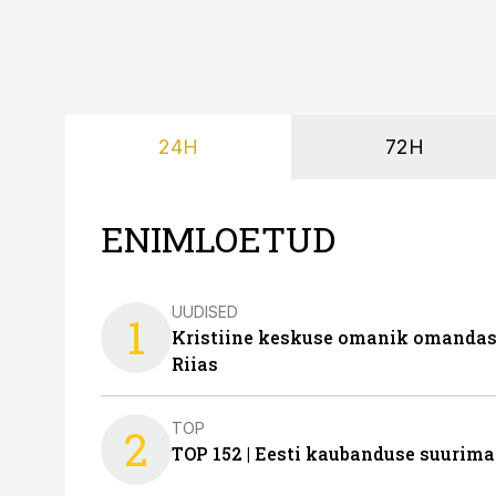
24H
72H
ENIMLOETUD
UUDISED
1
Kristiine keskuse omanik omanda
Riias
TOP
2
TOP 152 | Eesti kaubanduse suurim