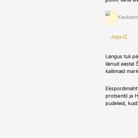
Kauband
Jaga
Langus tuli p
läinud aastal 
kallimaid mark
Ekspordimahtu
protsenti) ja
pudeleid, kui