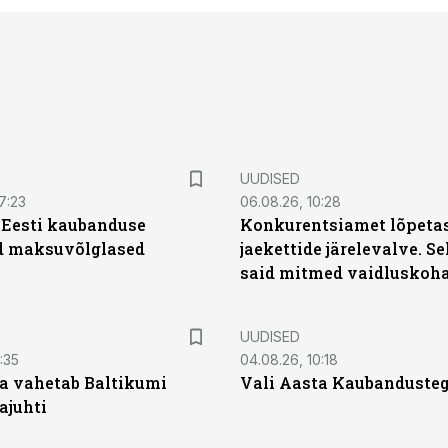
UUDISED
7:23
06.08.26, 10:28
| Eesti kaubanduse
Konkurentsiamet lõpetas
d maksuvõlglased
jaekettide järelevalve. 
said mitmed vaidluskoh
UUDISED
:35
04.08.26, 10:18
a vahetab Baltikumi
Vali Aasta Kaubandusteg
ajuhti