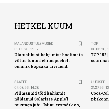
HETKEL KUUM
MAJANDUSTULEMUSED
TOP
05.08.26, 14:37
06.08.26, 1
Ulatuslikust kahjumist hoolimata
TOP 152 
võttis tuntud ehituspoeketi
suurima
omanik kopsaka dividendi
SAATED
UUDISED
04.08.26, 14:28
31.07.26, 10
Piilmannid tõid kahjumit
Coca-Col
näidanud Solarisse Apple’i
piirkonn
taustaga juhi. “Minu eesmärk on,