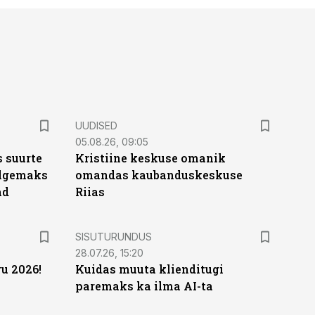
UUDISED
05.08.26, 09:05
 suurte
Kristiine keskuse omanik
Selgemaks
omandas kaubanduskeskuse
ad
Riias
ST
SISUTURUNDUS
28.07.26, 15:20
u 2026!
Kuidas muuta klienditugi
paremaks ka ilma AI-ta