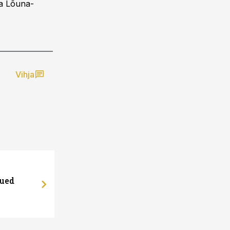
ja Lõuna-
Vihja
uued