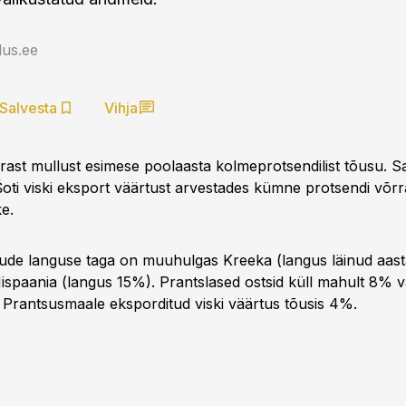
us.ee
Salvesta
Vihja
ärast mullust esimese poolaasta kolmeprotsendilist tõusu. 
Šoti viski eksport väärtust arvestades kümne protsendi võrr
e.
de languse taga on muuhulgas Kreeka (langus läinud aast
 Hispaania (langus 15%). Prantslased ostsid küll mahult 8%
d Prantsusmaale eksporditud viski väärtus tõusis 4%.