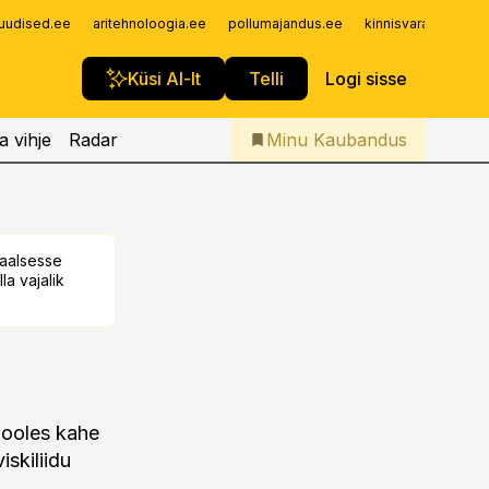
Iseteenindus
uudised.ee
aritehnoloogia.ee
pollumajandus.ee
kinnisvarauudised.
Telli Kaubandus
Küsi AI-lt
Telli
Logi sisse
a vihje
Radar
Minu Kaubandus
taalsesse
la vajalik
pooles kahe
skiliidu