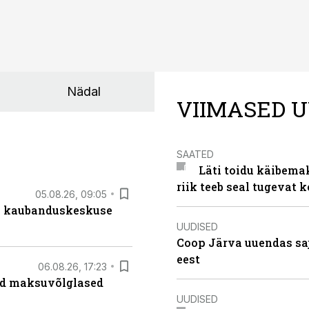
Nädal
VIIMASED U
SAATED
Läti toidu käibema
riik teeb seal tugevat k
05.08.26, 09:05
s kaubanduskeskuse
UUDISED
Coop Järva uuendas s
eest
06.08.26, 17:23
ad maksuvõlglased
UUDISED