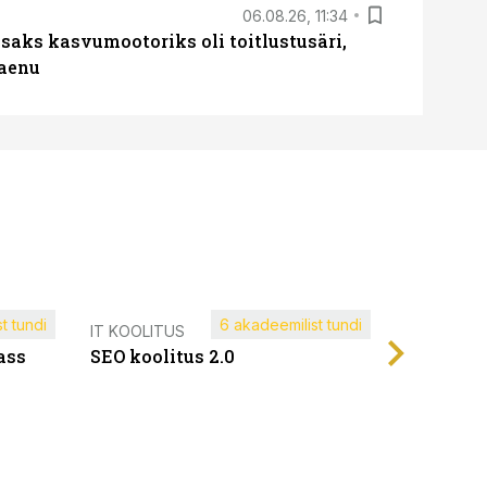
06.08.26, 11:34
aks kasvumootoriks oli toitlustusäri,
laenu
t tundi
6 akadeemilist tundi
Müügijuh
IT KOOLITUS
ass
SEO koolitus 2.0