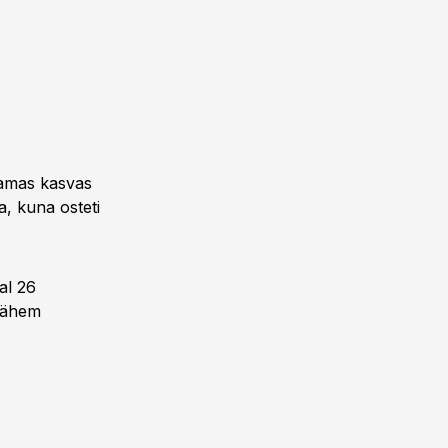
Samas kasvas
a, kuna osteti
al 26
 vähem