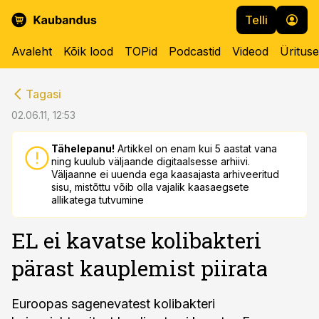
Telli
Avaleht
Kõik lood
TOPid
Podcastid
Videod
Üritus
cebook
cebook
Tagasi
Twitter)
Twitter)
02.06.11, 12:53
kedIn
kedIn
Tähelepanu!
Artikkel on enam kui 5 aastat vana
ning kuulub väljaande digitaalsesse arhiivi.
ail
ail
Väljaanne ei uuenda ega kaasajasta arhiveeritud
sisu, mistõttu võib olla vajalik kaasaegsete
k
k
allikatega tutvumine
EL ei kavatse kolibakteri
pärast kauplemist piirata
Euroopas sagenevatest kolibakteri