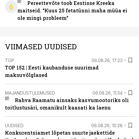
Pereettevõte toob Eestisse Kreeka
6
maitseid. “Kuus 25 fetatünni maha müüa ei
ole mingi probleem“
VIIMASED UUDISED
TOP
06.08.26, 17:23
TOP 152 | Eesti kaubanduse suurimad
maksuvõlglased
MAJANDUSTULEMUSED
06.08.26, 11:34
Rahva Raamatu ainsaks kasvumootoriks oli
toitlustusäri, omanikult kaasati ka laenu
UUDISED
06.08.26, 10:28
Konkurentsiamet lõpetas suurte jaekettide