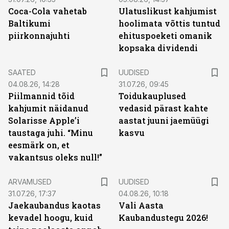
Coca-Cola vahetab
Ulatuslikust kahjumist
Baltikumi
hoolimata võttis tuntud
piirkonnajuhti
ehituspoeketi omanik
kopsaka dividendi
SAATED
UUDISED
04.08.26, 14:28
31.07.26, 09:45
Piilmannid tõid
Toidukauplused
kahjumit näidanud
vedasid pärast kahte
Solarisse Apple’i
aastat juuni jaemüügi
taustaga juhi. “Minu
kasvu
eesmärk on, et
vakantsus oleks null!”
ARVAMUSED
UUDISED
31.07.26, 17:37
04.08.26, 10:18
Jaekaubandus kaotas
Vali Aasta
kevadel hoogu, kuid
Kaubandustegu 2026!