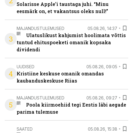
2
Solarisse Apple’i taustaga juhi. “Minu
eesmärk on, et vakantsus oleks null!”
MAJANDUSTULEMUSED
05.08.26, 14:37
Ulatuslikust kahjumist hoolimata võttis
3
tuntud ehituspoeketi omanik kopsaka
dividendi
UUDISED
05.08.26, 09:05
4
Kristiine keskuse omanik omandas
kaubanduskeskuse Riias
MAJANDUSTULEMUSED
05.08.26, 09:27
5
Poola kiirmoehiid tegi Eestis läbi aegade
parima tulemuse
SAATED
05.08.26, 15:38