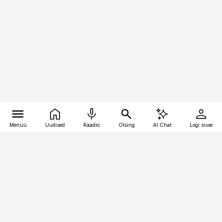
Menüü
Uudised
Raadio
Otsing
AI Chat
Logi sisse
Vana-Lõuna 39/1, 19094 Tallinn
(+372) 667 0111
kaubandus@kaubandus.ee