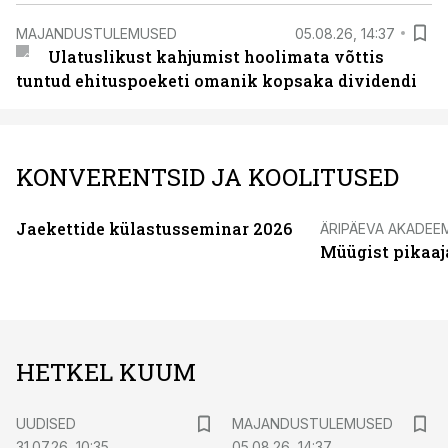
MAJANDUSTULEMUSED
05.08.26, 14:37
Ulatuslikust kahjumist hoolimata võttis
tuntud ehituspoeketi omanik kopsaka dividendi
KONVERENTSID JA KOOLITUSED
Jaekettide külastusseminar 2026
ÄRIPÄEVA AKADEE
Müügist pikaaj
HETKEL KUUM
UUDISED
MAJANDUSTULEMUSED
31.07.26, 10:35
05.08.26, 14:37