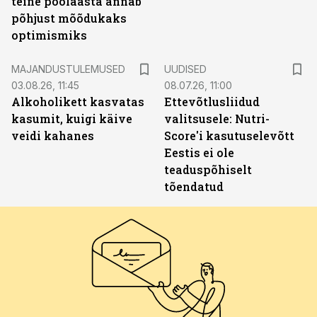
teine poolaasta annab
põhjust mõõdukaks
optimismiks
MAJANDUSTULEMUSED
UUDISED
03.08.26, 11:45
08.07.26, 11:00
Alkoholikett kasvatas
Ettevõtlusliidud
kasumit, kuigi käive
valitsusele: Nutri-
veidi kahanes
Score'i kasutuselevõtt
Eestis ei ole
teaduspõhiselt
tõendatud