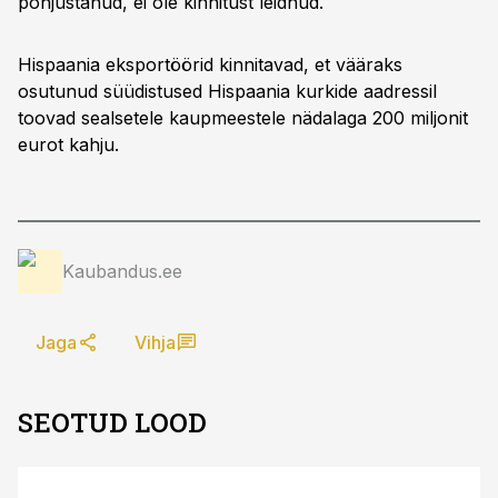
põhjustanud, ei ole kinnitust leidnud.
Hispaania eksportöörid kinnitavad, et vääraks
osutunud süüdistused Hispaania kurkide aadressil
toovad sealsetele kaupmeestele nädalaga 200 miljonit
eurot kahju.
Kaubandus.ee
Jaga
Vihja
SEOTUD LOOD
ST