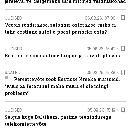
järelevalve. Selgemaks said mitmed vaidluskohad
UUDISED
06.08.26, 07:30
Veebis renditakse, salongis ostetakse: miks ei
taha eestlane autot e-poest päriseks osta?
UUDISED
05.08.26, 15:42
Eesti uute sõiduautode turg on jätkuvalt plussis
SAATED
05.08.26, 15:38
Pereettevõte toob Eestisse Kreeka maitseid.
“Kuus 25 fetatünni maha müüa ei ole mingi
probleem“
UUDISED
05.08.26, 15:19
Selgus kogu Baltikumi parima teenindusega
telekomiettevõte