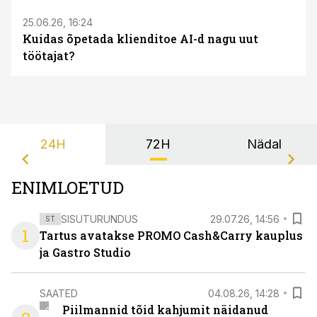
25.06.26, 16:24
Kuidas õpetada klienditoe AI-d nagu uut
töötajat?
24H
72H
Nädal
ENIMLOETUD
SISUTURUNDUS
29.07.26, 14:56
ST
1
Tartus avatakse PROMO Cash&Carry kauplus
ja Gastro Studio
SAATED
04.08.26, 14:28
Piilmannid tõid kahjumit näidanud