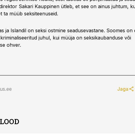
edirektor Sakari Kauppinen ütleb, et see on ainus juhtum, k
et ta müüb seksiteenuseid.
as ja Islandil on seksi ostmine seadusevastane. Soomes on o
kriminaliseeritud juhul, kui müüja on seksikaubanduse või
se ohver.
us.ee
Jaga
 LOOD