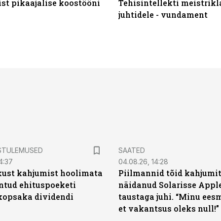
st pikaajalise koostööni
Tehisintellekti meistrikl
juhtidele - vundament
STULEMUSED
SAATED
4:37
04.08.26, 14:28
kust kahjumist hoolimata
Piilmannid tõid kahjumi
untud ehituspoeketi
näidanud Solarisse Apple
opsaka dividendi
taustaga juhi. “Minu ees
et vakantsus oleks null!”