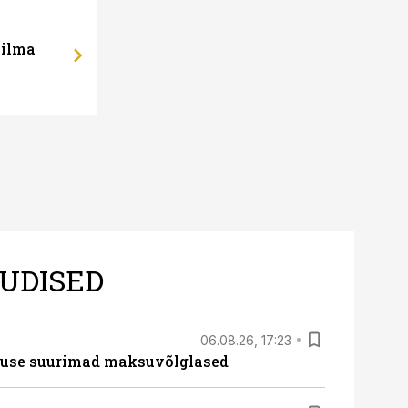
 ilma
UDISED
06.08.26, 17:23
nduse suurimad maksuvõlglased