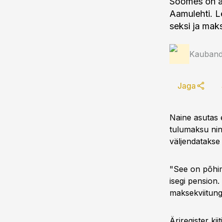
Soomes on är
Aamulehti. L
seksi ja mak
Kauband
Jaga
Naine asutas 
tulumaksu nin
väljendatakse 
"See on põhim
isegi pension.
maksekviitungi
Äriregister kii