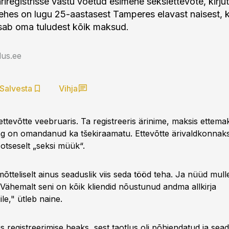
iregistrisse vastu võetud esimene seksiettevõte, kirju
ehes on lugu 25-aastasest Tamperes elavast naisest,
sab oma tuludest kõik maksud.
us.ee
Salvesta
Vihja
ettevõtte veebruaris. Ta registreeris ärinime, maksis ettem
g on omandanud ka tšekiraamatu. Ettevõtte ärivaldkonnak
otseselt „seksi müük“.
õtteliselt ainus seaduslik viis seda tööd teha. Ja nüüd mul
 Vähemalt seni on kõik kliendid nõustunud andma allkirja
le," ütleb naine.
tis registreerimise heaks, sest taotlus oli põhjendatud ja sead