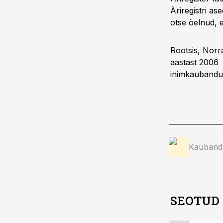
Äriregistri as
otse öelnud, 
Rootsis, Norr
aastast 2006 
inimkaubandu
Kauband
SEOTUD