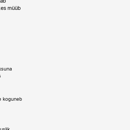
tab
 kes müüb
aksuna
s
le koguneb
uslik.