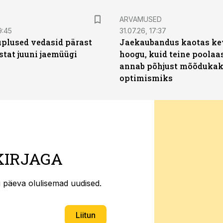
ARVAMUSED
9:45
31.07.26, 17:37
plused vedasid pärast
Jaekaubandus kaotas ke
stat juuni jaemüügi
hoogu, kuid teine poolaa
annab põhjust mõõduka
optimismiks
KIRJAGA
ti päeva olulisemad uudised.
Liitun