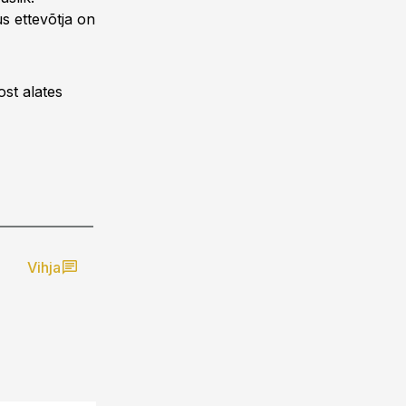
us ettevõtja on
st alates
Vihja