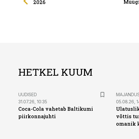
Müügi
2026
HETKEL KUUM
UUDISED
MAJANDU
31.07.26, 10:35
05.08.26, 1
Coca-Cola vahetab Baltikumi
Ulatusli
piirkonnajuhti
võttis t
omanik k