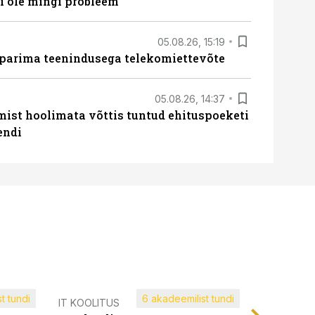
 ole mingi probleem“
05.08.26, 15:19
 parima teenindusega telekomiettevõte
05.08.26, 14:37
mist hoolimata võttis tuntud ehituspoeketi
endi
t tundi
6 akadeemilist tundi
Müügijuh
IT KOOLITUS