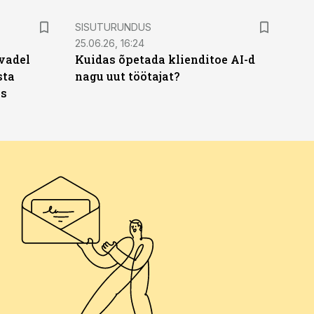
ST
SISUTURUNDUS
25.06.26, 16:24
vadel
Kuidas õpetada klienditoe AI-d
sta
nagu uut töötajat?
ks