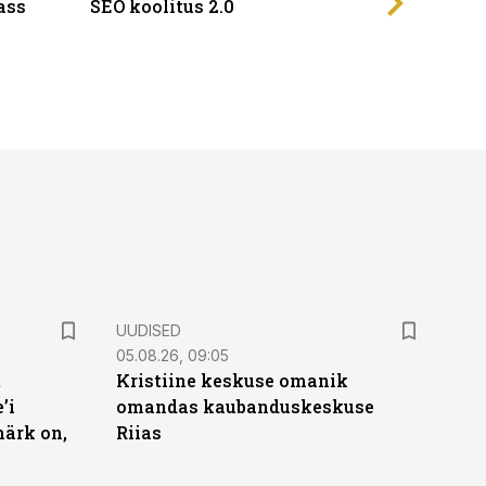
ass
SEO koolitus 2.0
UUDISED
05.08.26, 09:05
t
Kristiine keskuse omanik
’i
omandas kaubanduskeskuse
märk on,
Riias