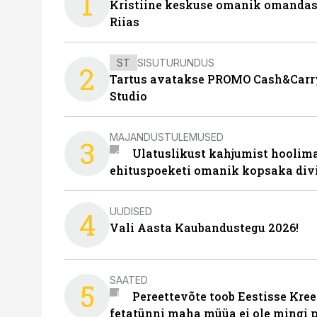
1
Kristiine keskuse omanik omanda
Riias
ST
SISUTURUNDUS
2
Tartus avatakse PROMO Cash&Carry
Studio
MAJANDUSTULEMUSED
3
Ulatuslikust kahjumist hoolima
ehituspoeketi omanik kopsaka div
UUDISED
4
Vali Aasta Kaubandustegu 2026!
SAATED
5
Pereettevõte toob Eestisse Kree
fetatünni maha müüa ei ole mingi 