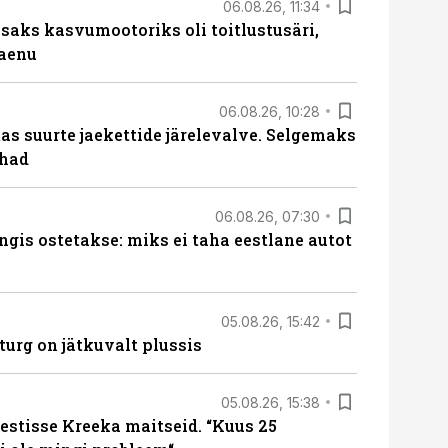
06.08.26, 11:34
aks kasvumootoriks oli toitlustusäri,
laenu
06.08.26, 10:28
s suurte jaekettide järelevalve. Selgemaks
ohad
06.08.26, 07:30
ngis ostetakse: miks ei taha eestlane autot
05.08.26, 15:42
turg on jätkuvalt plussis
05.08.26, 15:38
estisse Kreeka maitseid. “Kuus 25