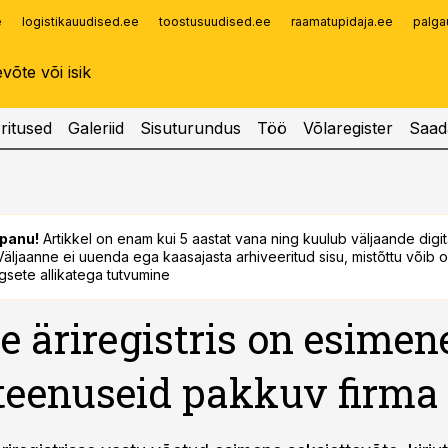
e
logistikauudised.ee
toostusuudised.ee
raamatupidaja.ee
palga
Infopank
Radar
ritused
Galeriid
Sisuturundus
Töö
Võlaregister
Saad
panu!
Artikkel on enam kui 5 aastat vana ning kuulub väljaande digi
. Väljaanne ei uuenda ega kaasajasta arhiveeritud sisu, mistõttu võib ol
sete allikatega tutvumine
 äriregistris on esimen
teenuseid pakkuv firma