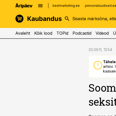
bestmarketing.ee
personaliuudised.e
kinnisvarauudised.ee
imelineajalugu.ee
logistikauudised.ee
imelineteadus.ee
Avaleht
Kõik lood
TOPid
Podcastid
Videod
Ü
cebook
cebook
20.06.11, 13:54
Twitter)
Twitter)
Tähele
kedIn
kedIn
arhiivi
kaasaeg
ail
ail
Soome
k
k
seksi