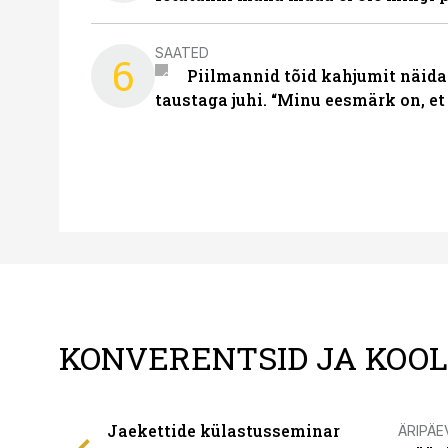
SAATED
6
Piilmannid tõid kahjumit näida
taustaga juhi. “Minu eesmärk on, et
KONVERENTSID JA KOO
Jaekettide külastusseminar
ÄRIPÄE