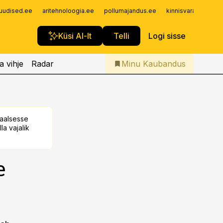
Iseteenindus
uudised.ee
aritehnoloogia.ee
pollumajandus.ee
kinnisvarauudised.
Telli Kaubandus
Küsi AI-lt
Telli
Logi sisse
a vihje
Radar
Minu Kaubandus
taalsesse
la vajalik
e