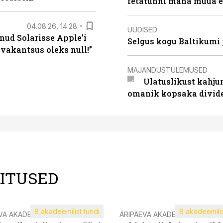
fetatünni maha müüa ei
04.08.26, 14:28
UUDISED
nud Solarisse Apple’i
Selgus kogu Baltikumi
 vakantsus oleks null!”
MAJANDUSTULEMUSED
Ulatuslikust kahju
omanik kopsaka divid
LITUSED
8 akadeemilist tundi
8 akadeemilis
VA AKADEEMIA
ÄRIPÄEVA AKADEEMIA