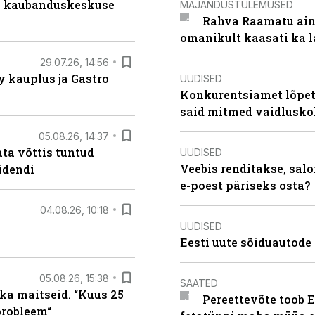
s kaubanduskeskuse
MAJANDUSTULEMUSED
Rahva Raamatu ains
omanikult kaasati ka 
29.07.26, 14:56
 kauplus ja Gastro
UUDISED
Konkurentsiamet lõpeta
said mitmed vaidlusk
05.08.26, 14:37
ta võttis tuntud
UUDISED
Veebis renditakse, salo
idendi
e-poest päriseks osta?
04.08.26, 10:18
UUDISED
Eesti uute sõiduautode 
05.08.26, 15:38
SAATED
ka maitseid. “Kuus 25
Pereettevõte toob E
probleem“