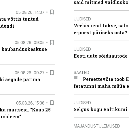
said mitmed vaidlusk
05.08.26, 14:37
ta võttis tuntud
UUDISED
Veebis renditakse, salo
idendi
e-poest päriseks osta?
05.08.26, 09:05
s kaubanduskeskuse
UUDISED
Eesti uute sõiduautode 
SAATED
05.08.26, 09:27
Pereettevõte toob E
äbi aegade parima
fetatünni maha müüa ei
UUDISED
05.08.26, 15:38
Selgus kogu Baltikumi
ka maitseid. “Kuus 25
probleem“
MAJANDUSTULEMUSED