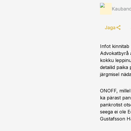
Kauband
Jaga
Infot kinnita
Advokatbyrå a
kokku leppinu
detailid paik
järgmisel näda
ONOFF, millel
ka pärast pank
pankrotist ots
seega ei ole E
Gustafsson H