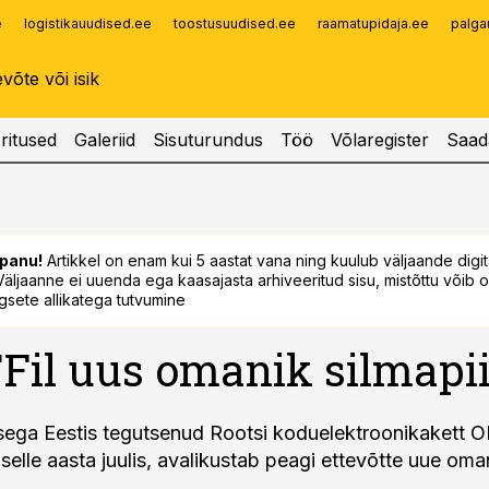
e
logistikauudised.ee
toostusuudised.ee
raamatupidaja.ee
palga
Infopank
Radar
ritused
Galeriid
Sisuturundus
Töö
Võlaregister
Saad
panu!
Artikkel on enam kui 5 aastat vana ning kuulub väljaande digi
. Väljaanne ei uuenda ega kaasajasta arhiveeritud sisu, mistõttu võib ol
sete allikatega tutvumine
il uus omanik silmapii
sega Eestis tegutsenud Rootsi koduelektroonikakett 
selle aasta juulis, avalikustab peagi ettevõtte uue oma