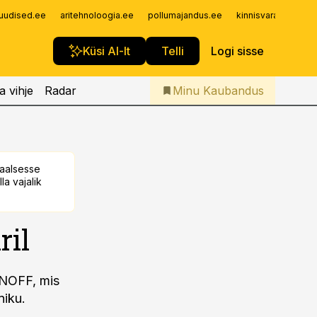
Iseteenindus
uudised.ee
aritehnoloogia.ee
pollumajandus.ee
kinnisvarauudised.
Telli Kaubandus
Küsi AI-lt
Telli
Logi sisse
a vihje
Radar
Minu Kaubandus
taalsesse
la vajalik
ril
ONOFF, mis
niku.