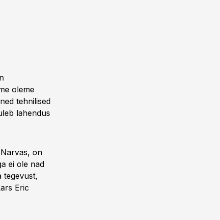
on
 me oleme
ned tehnilised
tuleb lahendus
a Narvas, on
ga ei ole nad
a tegevust,
ars Eric