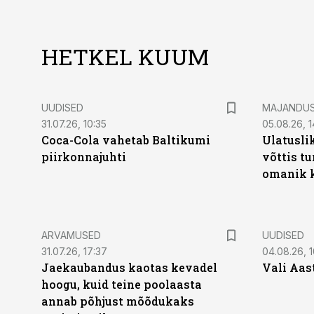
HETKEL KUUM
UUDISED
MAJANDU
31.07.26, 10:35
05.08.26, 1
Coca-Cola vahetab Baltikumi
Ulatusli
piirkonnajuhti
võttis t
omanik k
ARVAMUSED
UUDISED
31.07.26, 17:37
04.08.26, 1
Jaekaubandus kaotas kevadel
Vali Aas
hoogu, kuid teine poolaasta
annab põhjust mõõdukaks