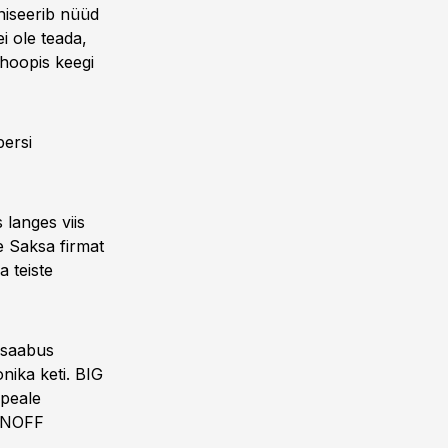
niseerib nüüd
ei ole teada,
 hoopis keegi
persi
langes viis
e Saksa firmat
a teiste
e saabus
nika keti. BIG
 peale
 ONOFF