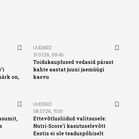
UUDISED
31.07.26, 09:45
t
Toidukauplused vedasid pärast
’i
kahte aastat juuni jaemüügi
märk on,
kasvu
UUDISED
08.07.26, 11:00
asumit,
Ettevõtlusliidud valitsusele:
s
Nutri-Score'i kasutuselevõtt
Eestis ei ole teaduspõhiselt