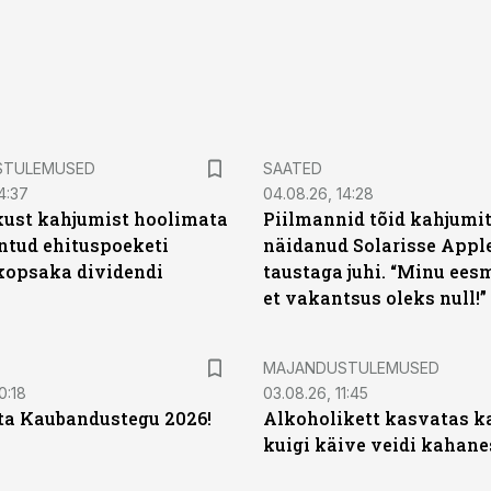
STULEMUSED
SAATED
4:37
04.08.26, 14:28
kust kahjumist hoolimata
Piilmannid tõid kahjumi
untud ehituspoeketi
näidanud Solarisse Apple
opsaka dividendi
taustaga juhi. “Minu ees
et vakantsus oleks null!”
MAJANDUSTULEMUSED
0:18
03.08.26, 11:45
ta Kaubandustegu 2026!
Alkoholikett kasvatas k
kuigi käive veidi kahane