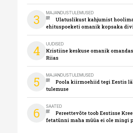
MAJANDUSTULEMUSED
3
Ulatuslikust kahjumist hoolima
ehituspoeketi omanik kopsaka div
UUDISED
4
Kristiine keskuse omanik omanda
Riias
MAJANDUSTULEMUSED
5
Poola kiirmoehiid tegi Eestis l
tulemuse
SAATED
6
Pereettevõte toob Eestisse Kree
fetatünni maha müüa ei ole mingi 