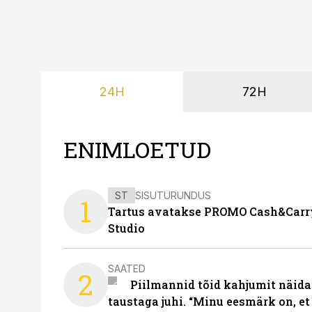
24H
72H
ENIMLOETUD
ST
SISUTURUNDUS
1
Tartus avatakse PROMO Cash&Carry
Studio
SAATED
2
Piilmannid tõid kahjumit näida
taustaga juhi. “Minu eesmärk on, et