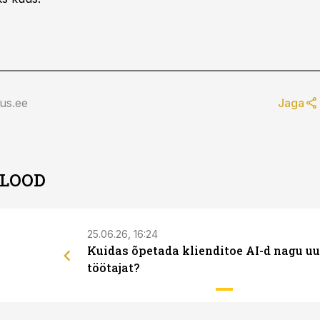
us.ee
Jaga
 LOOD
25.06.26, 16:24
Kuidas õpetada klienditoe AI-d nagu uu
töötajat?