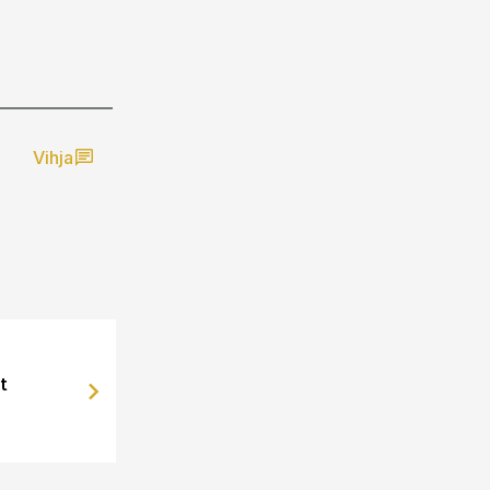
Vihja
t