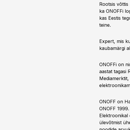
Rootsis võtti
ka ONOFFi logi
kas Eestis te
teine.
Expert, mis k
kaubamärgi al
ONOFFi on nim
aastat tagasi 
Mediamerktit, 
elektroonikam
ONOFF on Hans
ONOFF 1999. aa
Elektroonikal 
ülevõtmist üh
poodide arvu