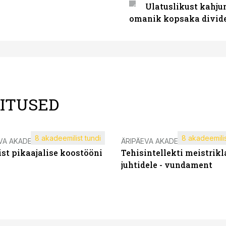
Ulatuslikust kahju
omanik kopsaka divid
LITUSED
8 akadeemilist tundi
8 akadeemilis
VA AKADEEMIA
ÄRIPÄEVA AKADEEMIA
st pikaajalise koostööni
Tehisintellekti meistrikl
juhtidele - vundament