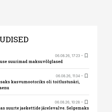
UDISED
06.08.26, 17:23
nduse suurimad maksuvõlglased
06.08.26, 11:34
aks kasvumootoriks oli toitlustusäri,
laenu
06.08.26, 10:28
s suurte jaekettide järelevalve. Selgemaks