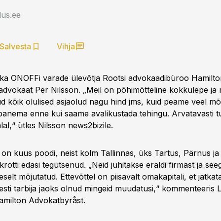
us.ee
Salvesta
Vihja
b ka ONOFFi varade ülevõtja Rootsi advokaadibüroo Hamilt
dvokaat Per Nilsson. „Meil on põhimõtteline kokkulepe ja
d kõik olulised asjaolud nagu hind jms, kuid peame veel mõ
a panema enne kui saame avalikustada tehingu. Arvatavasti 
lal,“ ütles Nilsson news2bizile.
 on kuus poodi, neist kolm Tallinnas, üks Tartus, Pärnus j
rotti edasi tegutsenud. „Neid juhitakse eraldi firmast ja see
eselt mõjutatud. Ettevõttel on piisavalt omakapitali, et jätkat
esti tarbija jaoks olnud mingeid muudatusi,“ kommenteeris L
amilton Advokatbyråst.