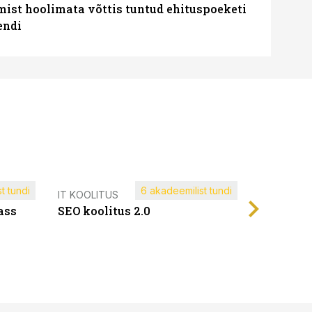
mist hoolimata võttis tuntud ehituspoeketi
endi
t tundi
6 akadeemilist tundi
Müügijuh
IT KOOLITUS
ass
SEO koolitus 2.0