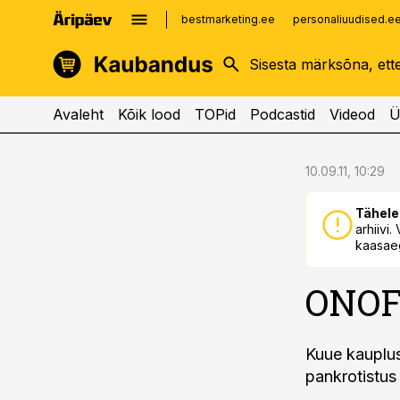
bestmarketing.ee
personaliuudised.e
kinnisvarauudised.ee
imelineajalugu.ee
logistikauudised.ee
imelineteadus.ee
Avaleht
Kõik lood
TOPid
Podcastid
Videod
Ü
cebook
cebook
10.09.11, 10:29
Twitter)
Twitter)
Tähele
kedIn
kedIn
arhiivi
kaasaeg
ail
ail
ONOFF
k
k
Kuue kauplu
pankrotistus 