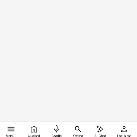
Menüü
Uudised
Raadio
Otsing
AI Chat
Logi sisse