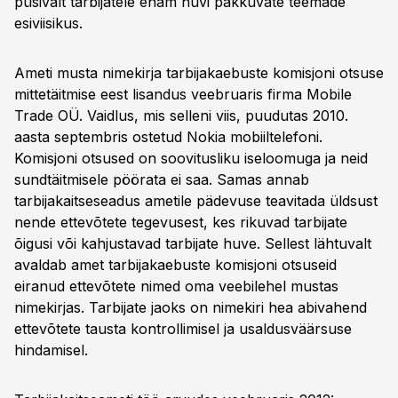
püsivalt tarbijatele enam huvi pakkuvate teemade
esiviisikus.
Ameti musta nimekirja tarbijakaebuste komisjoni otsuse
mittetäitmise eest lisandus veebruaris firma Mobile
Trade OÜ. Vaidlus, mis selleni viis, puudutas 2010.
aasta septembris ostetud Nokia mobiiltelefoni.
Komisjoni otsused on soovitusliku iseloomuga ja neid
sundtäitmisele pöörata ei saa. Samas annab
tarbijakaitseseadus ametile pädevuse teavitada üldsust
nende ettevõtete tegevusest, kes rikuvad tarbijate
õigusi või kahjustavad tarbijate huve. Sellest lähtuvalt
avaldab amet tarbijakaebuste komisjoni otsuseid
eiranud ettevõtete nimed oma veebilehel mustas
nimekirjas. Tarbijate jaoks on nimekiri hea abivahend
ettevõtete tausta kontrollimisel ja usaldusväärsuse
hindamisel.