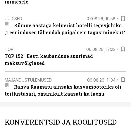
inimesele
UUDISED
07.08.26, 10:58
Kümne aastaga kelnerist hotelli tegevjuhiks.
„Teeninduses tähendab paigalseis tagasiminekut“
TOP
06.08.26, 17:23
TOP 152 | Eesti kaubanduse suurimad
maksuvõlglased
MAJANDUSTULEMUSED
06.08.26, 11:34
Rahva Raamatu ainsaks kasvumootoriks oli
toitlustusäri, omanikult kaasati ka laenu
KONVERENTSID JA KOOLITUSED