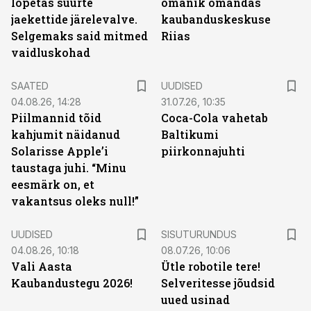
lõpetas suurte
omanik omandas
jaekettide järelevalve.
kaubanduskeskuse
Selgemaks said mitmed
Riias
vaidluskohad
SAATED
UUDISED
04.08.26, 14:28
31.07.26, 10:35
Piilmannid tõid
Coca-Cola vahetab
kahjumit näidanud
Baltikumi
Solarisse Apple’i
piirkonnajuhti
taustaga juhi. “Minu
eesmärk on, et
vakantsus oleks null!”
ST
UUDISED
SISUTURUNDUS
04.08.26, 10:18
08.07.26, 10:06
Vali Aasta
Ütle robotile tere!
Kaubandustegu 2026!
Selveritesse jõudsid
uued usinad