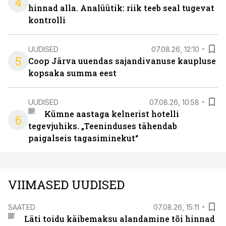
4
hinnad alla. Analüütik: riik teeb seal tugevat
kontrolli
UUDISED
07.08.26, 12:10
5
Coop Järva uuendas sajandivanuse kaupluse
kopsaka summa eest
UUDISED
07.08.26, 10:58
Kümne aastaga kelnerist hotelli
6
tegevjuhiks. „Teeninduses tähendab
paigalseis tagasiminekut“
VIIMASED UUDISED
SAATED
07.08.26, 15:11
Läti toidu käibemaksu alandamine tõi hinnad