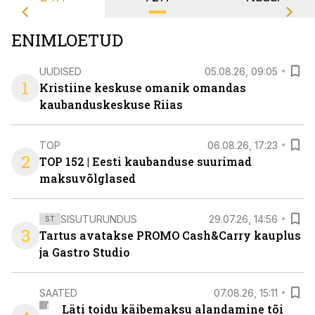
ENIMLOETUD
UUDISED
05.08.26, 09:05
1
Kristiine keskuse omanik omandas
kaubanduskeskuse Riias
TOP
06.08.26, 17:23
2
TOP 152 | Eesti kaubanduse suurimad
maksuvõlglased
SISUTURUNDUS
29.07.26, 14:56
ST
3
Tartus avatakse PROMO Cash&Carry kauplus
ja Gastro Studio
SAATED
07.08.26, 15:11
Läti toidu käibemaksu alandamine tõi