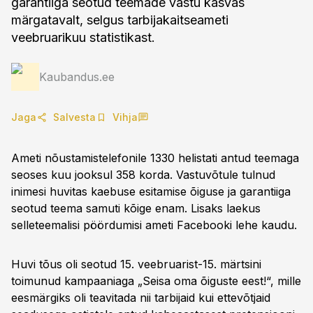
garantiiga seotud teemade vastu kasvas
märgatavalt, selgus tarbijakaitseameti
veebruarikuu statistikast.
Kaubandus.ee
Jaga
Salvesta
Vihja
Ameti nõustamistelefonile 1330 helistati antud teemaga
seoses kuu jooksul 358 korda. Vastuvõtule tulnud
inimesi huvitas kaebuse esitamise õiguse ja garantiiga
seotud teema samuti kõige enam. Lisaks laekus
selleteemalisi pöördumisi ameti Facebooki lehe kaudu.
Huvi tõus oli seotud 15. veebruarist-15. märtsini
toimunud kampaaniaga „Seisa oma õiguste eest!“, mille
eesmärgiks oli teavitada nii tarbijaid kui ettevõtjaid