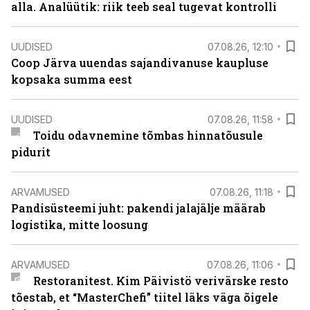
alla. Analüütik: riik teeb seal tugevat kontrolli
UUDISED
07.08.26, 12:10
Coop Järva uuendas sajandivanuse kaupluse
kopsaka summa eest
UUDISED
07.08.26, 11:58
Toidu odavnemine tõmbas hinnatõusule
pidurit
ARVAMUSED
07.08.26, 11:18
Pandisüsteemi juht: pakendi jalajälje määrab
logistika, mitte loosung
ARVAMUSED
07.08.26, 11:06
Restoranitest. Kim Päivistö verivärske resto
tõestab, et “MasterChefi” tiitel läks väga õigele