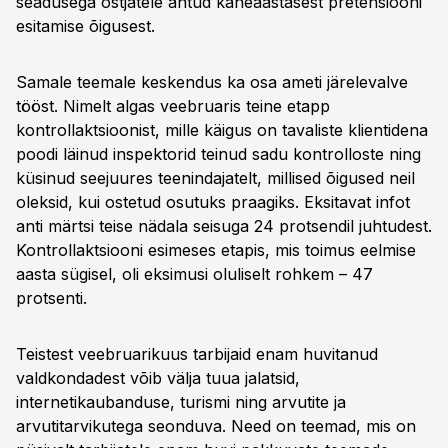
seadusega ostjatele antud kaheaastasest pretensiooni
esitamise õigusest.
Samale teemale keskendus ka osa ameti järelevalve
tööst. Nimelt algas veebruaris teine etapp
kontrollaktsioonist, mille käigus on tavaliste klientidena
poodi läinud inspektorid teinud sadu kontrolloste ning
küsinud seejuures teenindajatelt, millised õigused neil
oleksid, kui ostetud osutuks praagiks. Eksitavat infot
anti märtsi teise nädala seisuga 24 protsendil juhtudest.
Kontrollaktsiooni esimeses etapis, mis toimus eelmise
aasta sügisel, oli eksimusi oluliselt rohkem – 47
protsenti.
Teistest veebruarikuus tarbijaid enam huvitanud
valdkondadest võib välja tuua jalatsid,
internetikaubanduse, turismi ning arvutite ja
arvutitarvikutega seonduva. Need on teemad, mis on