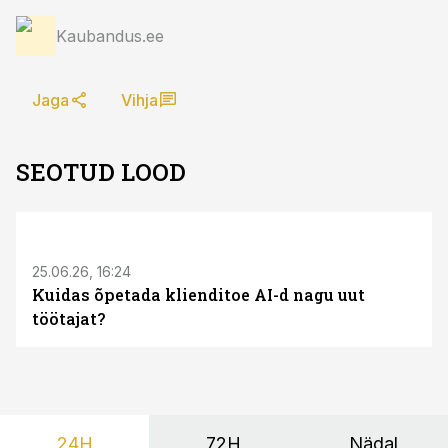
Kaubandus.ee
Jaga
Vihja
SEOTUD LOOD
ST
25.06.26, 16:24
Kuidas õpetada klienditoe AI-d nagu uut
töötajat?
24H
72H
Nädal