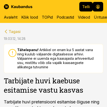
Telli
Avaleht
Kõik lood
TOPid
Podcastid
Videod
Üritus
cebook
cebook
Tagasi
Twitter)
Twitter)
19.03.12, 14:28
kedIn
kedIn
Tähelepanu!
Artikkel on enam kui 5 aastat vana
ning kuulub väljaande digitaalsesse arhiivi.
ail
ail
Väljaanne ei uuenda ega kaasajasta arhiveeritud
sisu, mistõttu võib olla vajalik kaasaegsete
k
k
allikatega tutvumine
Tarbijate huvi kaebuse
esitamise vastu kasvas
Tarbijate huvi pretensiooni esitamise õiguse ning