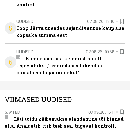
kontrolli
UUDISED
07.08.26, 12:10
5
Coop Järva uuendas sajandivanuse kaupluse
kopsaka summa eest
UUDISED
07.08.26, 10:58
Kümne aastaga kelnerist hotelli
6
tegevjuhiks. „Teeninduses tähendab
paigalseis tagasiminekut“
VIIMASED UUDISED
SAATED
07.08.26, 15:11
Läti toidu käibemaksu alandamine tõi hinnad
alla. Analüütik: riik teeb seal tugevat kontrolli