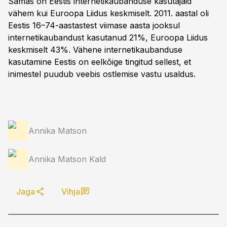
Samas on Eestis internetikaubanduse kasutajaid
vähem kui Euroopa Liidus keskmiselt. 2011. aastal oli
Eestis 16–74-aastastest viimase aasta jooksul
internetikaubandust kasutanud 21%, Euroopa Liidus
keskmiselt 43%. Vähene internetikaubanduse
kasutamine Eestis on eelkõige tingitud sellest, et
inimestel puudub veebis ostlemise vastu usaldus.
Annika Matson
Annika Matson Kald
Jaga
Vihja