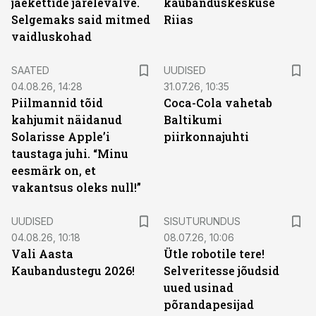
jaekettide järelevalve.
kaubanduskeskuse
Selgemaks said mitmed
Riias
vaidluskohad
SAATED
UUDISED
04.08.26, 14:28
31.07.26, 10:35
Piilmannid tõid
Coca-Cola vahetab
kahjumit näidanud
Baltikumi
Solarisse Apple’i
piirkonnajuhti
taustaga juhi. “Minu
eesmärk on, et
vakantsus oleks null!”
ST
UUDISED
SISUTURUNDUS
04.08.26, 10:18
08.07.26, 10:06
Vali Aasta
Ütle robotile tere!
Kaubandustegu 2026!
Selveritesse jõudsid
uued usinad
põrandapesijad