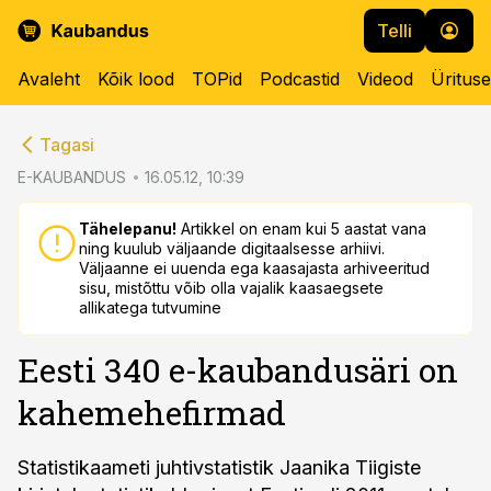
Telli
Avaleht
Kõik lood
TOPid
Podcastid
Videod
Üritus
cebook
cebook
Tagasi
Twitter)
Twitter)
E-KAUBANDUS
16.05.12, 10:39
kedIn
kedIn
Tähelepanu!
Artikkel on enam kui 5 aastat vana
ning kuulub väljaande digitaalsesse arhiivi.
ail
ail
Väljaanne ei uuenda ega kaasajasta arhiveeritud
sisu, mistõttu võib olla vajalik kaasaegsete
k
k
allikatega tutvumine
Eesti 340 e-kaubandusäri on
kahemehefirmad
Statistikaameti juhtivstatistik Jaanika Tiigiste