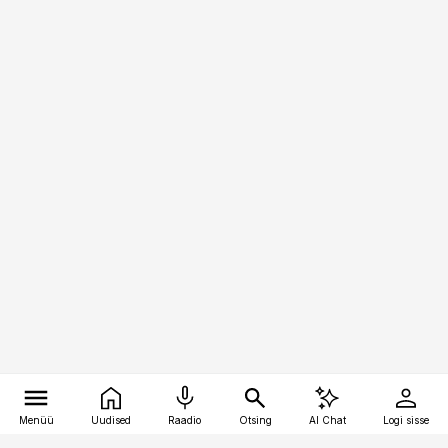
Menüü
Uudised
Raadio
Otsing
AI Chat
Logi sisse