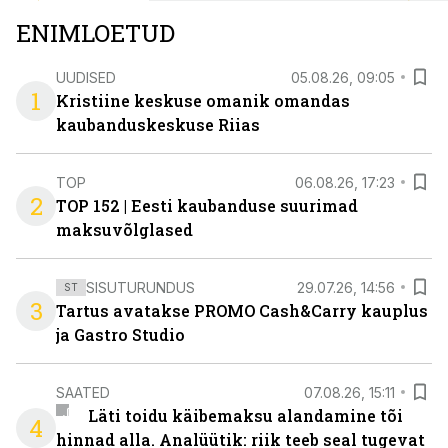
ENIMLOETUD
UUDISED
05.08.26, 09:05
1
Kristiine keskuse omanik omandas
kaubanduskeskuse Riias
TOP
06.08.26, 17:23
2
TOP 152 | Eesti kaubanduse suurimad
maksuvõlglased
SISUTURUNDUS
29.07.26, 14:56
ST
3
Tartus avatakse PROMO Cash&Carry kauplus
ja Gastro Studio
SAATED
07.08.26, 15:11
Läti toidu käibemaksu alandamine tõi
4
hinnad alla. Analüütik: riik teeb seal tugevat