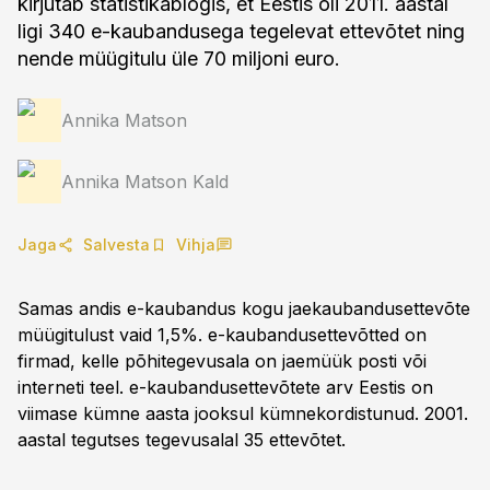
kirjutab statistikablogis, et Eestis oli 2011. aastal
ligi 340 e-kaubandusega tegelevat ettevõtet ning
nende müügitulu üle 70 miljoni euro.
Annika Matson
Annika Matson Kald
Jaga
Salvesta
Vihja
Samas andis e-kaubandus kogu jaekaubandusettevõte
müügitulust vaid 1,5%. e-kaubandusettevõtted on
firmad, kelle põhitegevusala on jaemüük posti või
interneti teel. e-kaubandusettevõtete arv Eestis on
viimase kümne aasta jooksul kümnekordistunud. 2001.
aastal tegutses tegevusalal 35 ettevõtet.