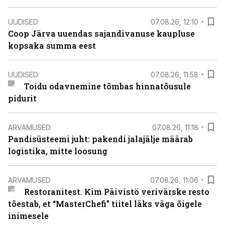
UUDISED
07.08.26, 12:10
Coop Järva uuendas sajandivanuse kaupluse
kopsaka summa eest
UUDISED
07.08.26, 11:58
Toidu odavnemine tõmbas hinnatõusule
pidurit
ARVAMUSED
07.08.26, 11:18
Pandisüsteemi juht: pakendi jalajälje määrab
logistika, mitte loosung
ARVAMUSED
07.08.26, 11:06
Restoranitest. Kim Päivistö verivärske resto
tõestab, et “MasterChefi” tiitel läks väga õigele
inimesele