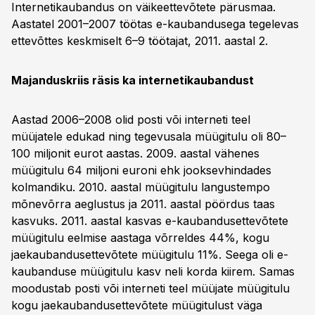
Internetikaubandus on väikeettevõtete pärusmaa.
Aastatel 2001–2007 töötas e-kaubandusega tegelevas
ettevõttes keskmiselt 6–9 töötajat, 2011. aastal 2.
Majanduskriis räsis ka internetikaubandust
Aastad 2006–2008 olid posti või interneti teel
müüjatele edukad ning tegevusala müügitulu oli 80–
100 miljonit eurot aastas. 2009. aastal vähenes
müügitulu 64 miljoni euroni ehk jooksevhindades
kolmandiku. 2010. aastal müügitulu langustempo
mõnevõrra aeglustus ja 2011. aastal pöördus taas
kasvuks. 2011. aastal kasvas e-kaubandusettevõtete
müügitulu eelmise aastaga võrreldes 44%, kogu
jaekaubandusettevõtete müügitulu 11%. Seega oli e-
kaubanduse müügitulu kasv neli korda kiirem. Samas
moodustab posti või interneti teel müüjate müügitulu
kogu jaekaubandusettevõtete müügitulust väga