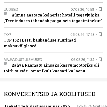
UUDISED
07.08.26, 10:58
Kümne aastaga kelnerist hotelli tegevjuhiks.
„Teeninduses tähendab paigalseis tagasiminekut“
TOP
06.08.26, 17:23
TOP 152 | Eesti kaubanduse suurimad
maksuvõlglased
MAJANDUSTULEMUSED
06.08.26, 11:34
Rahva Raamatu ainsaks kasvumootoriks oli
toitlustusäri, omanikult kaasati ka laenu
KONVERENTSID JA KOOLITUSED
Jaekettide külastusseminar 2026
ÄRIPÄEVA AKADEE