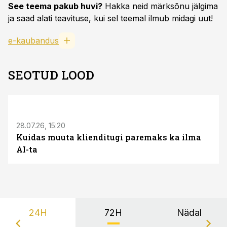
See teema pakub huvi?
Hakka neid märksõnu jälgima
ja saad alati teavituse, kui sel teemal ilmub midagi uut!
e-kaubandus
SEOTUD LOOD
ST
28.07.26, 15:20
Kuidas muuta klienditugi paremaks ka ilma
AI-ta
24H
72H
Nädal