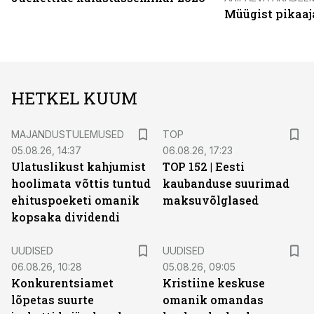
Müügist pikaaj
HETKEL KUUM
MAJANDUSTULEMUSED
TOP
05.08.26, 14:37
06.08.26, 17:23
Ulatuslikust kahjumist
TOP 152 | Eesti
hoolimata võttis tuntud
kaubanduse suurimad
ehituspoeketi omanik
maksuvõlglased
kopsaka dividendi
UUDISED
UUDISED
06.08.26, 10:28
05.08.26, 09:05
Konkurentsiamet
Kristiine keskuse
lõpetas suurte
omanik omandas