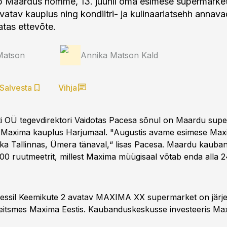
 Maardus homme, 13. juunil oma esimese supermarket
vatav kauplus ning kondiitri- ja kulinaariatsehh annav
atas ettevõte.
Matson
Annika Matson Kald
Salvesta
Vihja
 OÜ tegevdirektori Vaidotas Pacesa sõnul on Maardu sup
 Maxima kauplus Harjumaal. "Augustis avame esimese Ma
ka Tallinnas, Ümera tänaval,“ lisas Pacesa. Maardu kaub
00 ruutmeetrit, millest Maxima müügisaal võtab enda alla 
essil Keemikute 2 avatav MAXIMA XX supermarket on järj
tsmes Maxima Eestis. Kaubanduskeskusse investeeris Maxi