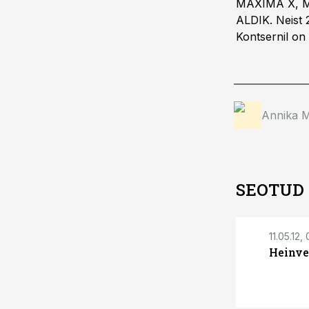
MAXIMA X, 
ALDIK. Neist 
Kontsernil on
Annika 
SEOTUD
11.05.12,
Heinver