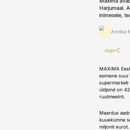
Maxima avab
Harjumaal. A
inimesele, te
Annika 
Jaga
MAXIMA Eesti
esimene suur
supermarketi 
üldpind on 42
ruutmeetrit.
Maardus aadr
kuuekümne sei
miljonit eurot.