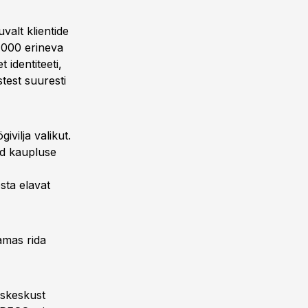
alt klientide
 000 erineva
identiteeti,
test suuresti
vilja valikut.
id kaupluse
sta elavat
amas rida
skeskust