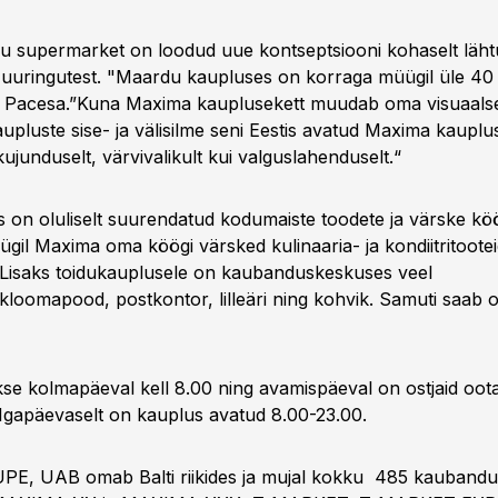
 supermarket on loodud uue kontseptsiooni kohaselt lähtuv
ja uuringutest. "Maardu kaupluses on korraga müügil üle 40
s Pacesa.”Kuna Maxima kauplusekett muudab oma visuaalset 
aupluste sise- ja välisilme seni Eestis avatud Maxima kauplus
ekujunduselt, värvivalikult kui valguslahenduselt.“
on oluliselt suurendatud kodumaiste toodete ja värske köögi
gil Maxima oma köögi värsked kulinaaria- ja kondiitritoote
 Lisaks toidukauplusele on kaubanduskeskuses veel
kloomapood, postkontor, lilleäri ning kohvik. Samuti saab o
se kolmapäeval kell 8.00 ning avamispäeval on ostjaid oot
. Igapäevaselt on kauplus avatud 8.00-23.00.
, UAB omab Balti riikides ja mujal kokku 485 kaubandu