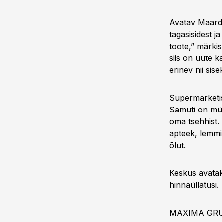
Avatav Maardu
tagasisidest 
toote,” märki
siis on uute k
erinev nii sis
Supermarketis 
Samuti on müü
oma tsehhist.
apteek, lemmi
õlut.
Keskus avatak
hinnaüllatusi
MAXIMA GRUPE