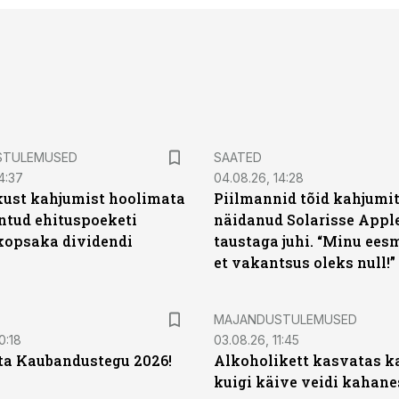
STULEMUSED
SAATED
4:37
04.08.26, 14:28
kust kahjumist hoolimata
Piilmannid tõid kahjumi
untud ehituspoeketi
näidanud Solarisse Apple
opsaka dividendi
taustaga juhi. “Minu ees
et vakantsus oleks null!”
MAJANDUSTULEMUSED
0:18
03.08.26, 11:45
ta Kaubandustegu 2026!
Alkoholikett kasvatas k
kuigi käive veidi kahane