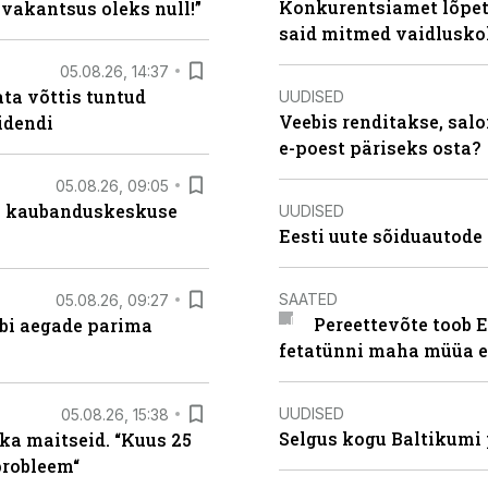
Konkurentsiamet lõpeta
 vakantsus oleks null!”
said mitmed vaidlusk
05.08.26, 14:37
ta võttis tuntud
UUDISED
Veebis renditakse, salo
idendi
e-poest päriseks osta?
05.08.26, 09:05
s kaubanduskeskuse
UUDISED
Eesti uute sõiduautode 
SAATED
05.08.26, 09:27
Pereettevõte toob E
äbi aegade parima
fetatünni maha müüa ei
UUDISED
05.08.26, 15:38
Selgus kogu Baltikumi
ka maitseid. “Kuus 25
probleem“