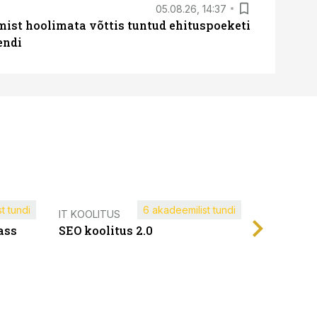
05.08.26, 14:37
mist hoolimata võttis tuntud ehituspoeketi
endi
t tundi
6 akadeemilist tundi
Müügijuh
IT KOOLITUS
ass
SEO koolitus 2.0