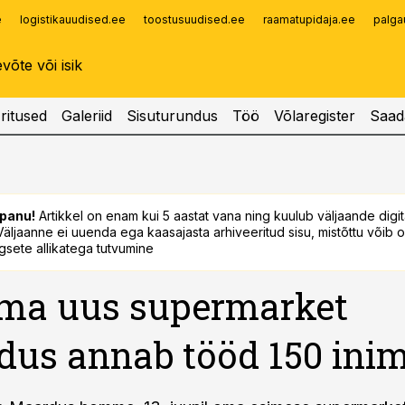
e
logistikauudised.ee
toostusuudised.ee
raamatupidaja.ee
palga
Infopank
Radar
ritused
Galeriid
Sisuturundus
Töö
Võlaregister
Saad
panu!
Artikkel on enam kui 5 aastat vana ning kuulub väljaande digi
. Väljaanne ei uuenda ega kaasajasta arhiveeritud sisu, mistõttu võib ol
sete allikatega tutvumine
ma uus supermarket
us annab tööd 150 inim