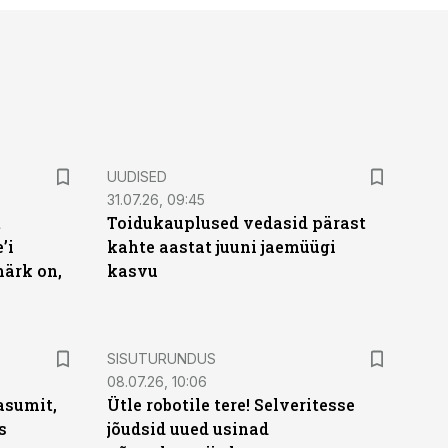
UUDISED
31.07.26, 09:45
t
Toidukauplused vedasid pärast
’i
kahte aastat juuni jaemüügi
märk on,
kasvu
ST
SISUTURUNDUS
08.07.26, 10:06
asumit,
Ütle robotile tere! Selveritesse
s
jõudsid uued usinad