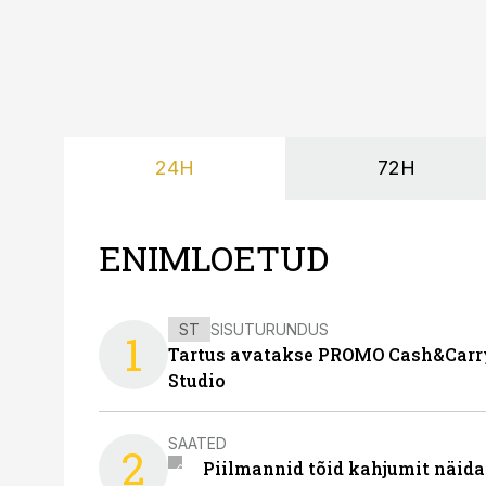
24H
72H
ENIMLOETUD
ST
SISUTURUNDUS
1
Tartus avatakse PROMO Cash&Carry
Studio
SAATED
2
Piilmannid tõid kahjumit näida