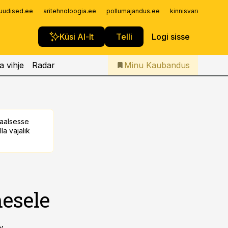
Iseteenindus
uudised.ee
aritehnoloogia.ee
pollumajandus.ee
kinnisvarauudised.
Telli Kaubandus
Küsi AI-lt
Telli
Logi sisse
a vihje
Radar
Minu Kaubandus
taalsesse
la vajalik
esele