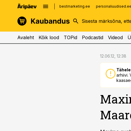
bestmarketing.ee
personaliuudised.e
kinnisvarauudised.ee
imelineajalugu.ee
logistikauudised.ee
imelineteadus.ee
Avaleht
Kõik lood
TOPid
Podcastid
Videod
Ü
cebook
cebook
12.06.12, 12:38
Twitter)
Twitter)
Tähele
kedIn
kedIn
arhiivi
kaasaeg
ail
ail
Maxi
k
k
Maard