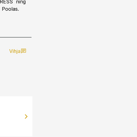
RESS ning
1 Poolas.
Vihja
17.05.12, 17:50
FOTOD: Selver avas Sakus oma 35. 