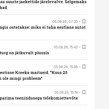
s suurte jaekettide järelevalve. Selgemaks
ohad
06.08.26, 07:30
ngis ostetakse: miks ei taha eestlane autot
05.08.26, 15:42
turg on jätkuvalt plussis
05.08.26, 15:38
estisse Kreeka maitseid. “Kuus 25
 ole mingi probleem“
05.08.26, 15:19
 parima teenindusega telekomiettevõte