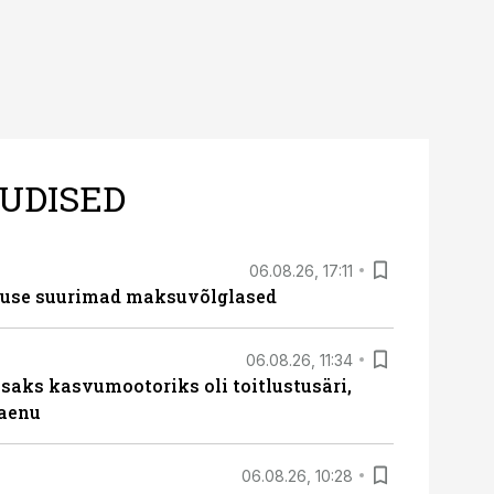
UDISED
06.08.26, 17:11
nduse suurimad maksuvõlglased
06.08.26, 11:34
aks kasvumootoriks oli toitlustusäri,
laenu
06.08.26, 10:28