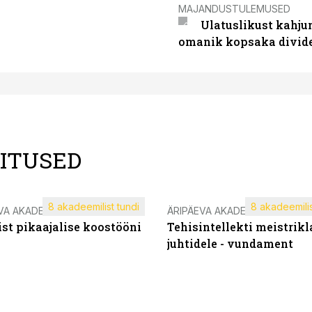
MAJANDUSTULEMUSED
Ulatuslikust kahju
omanik kopsaka divid
LITUSED
8 akadeemilist tundi
8 akadeemilis
VA AKADEEMIA
ÄRIPÄEVA AKADEEMIA
st pikaajalise koostööni
Tehisintellekti meistrikl
juhtidele - vundament