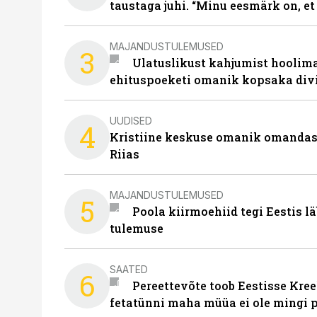
taustaga juhi. “Minu eesmärk on, et
MAJANDUSTULEMUSED
3
Ulatuslikust kahjumist hoolima
ehituspoeketi omanik kopsaka div
UUDISED
4
Kristiine keskuse omanik omanda
Riias
MAJANDUSTULEMUSED
5
Poola kiirmoehiid tegi Eestis l
tulemuse
SAATED
6
Pereettevõte toob Eestisse Kree
fetatünni maha müüa ei ole mingi 