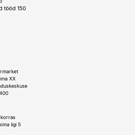
i
ad tööd 150
ermarket
xima XX
anduskeskuse
2400
ekorras
ma ligi 5