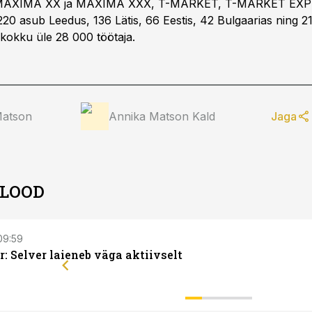
MAXIMA XX ja MAXIMA XXX, T-MARKET, T-MARKET EXP
220 asub Leedus, 136 Lätis, 66 Eestis, 42 Bulgaarias ning 2
 kokku üle 28 000 töötaja.
Matson
Annika Matson Kald
Jaga
 LOOD
 09:59
: Selver laieneb väga aktiivselt