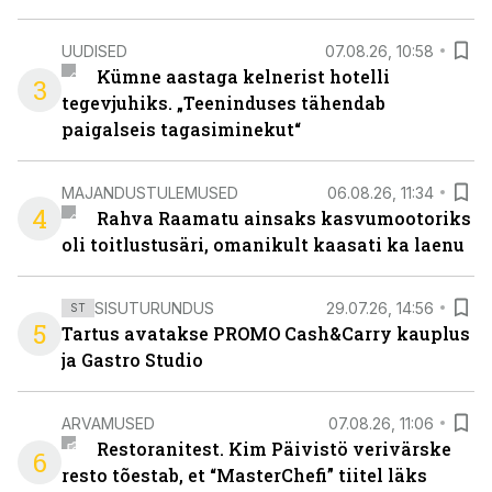
UUDISED
07.08.26, 10:58
Kümne aastaga kelnerist hotelli
3
tegevjuhiks. „Teeninduses tähendab
paigalseis tagasiminekut“
MAJANDUSTULEMUSED
06.08.26, 11:34
4
Rahva Raamatu ainsaks kasvumootoriks
oli toitlustusäri, omanikult kaasati ka laenu
SISUTURUNDUS
29.07.26, 14:56
ST
5
Tartus avatakse PROMO Cash&Carry kauplus
ja Gastro Studio
ARVAMUSED
07.08.26, 11:06
Restoranitest. Kim Päivistö verivärske
6
resto tõestab, et “MasterChefi” tiitel läks