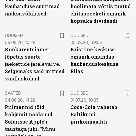
kaubanduse suurimad
hoolimata võttis tuntud
maksuvõlglased
ehituspoeketi omanik
kopsaka dividendi
UUDISED
UUDISED
06.08.26, 10:28
05.08.26, 09:05
Konkurentsiamet
Kristiine keskuse
lõpetas suurte
omanik omandas
jaekettide järelevalve.
kaubanduskeskuse
Selgemaks said mitmed
Riias
vaidluskohad
SAATED
UUDISED
04.08.26, 14:28
31.07.26, 10:35
Piilmannid tõid
Coca-Cola vahetab
kahjumit näidanud
Baltikumi
Solarisse Apple’i
piirkonnajuhti
taustaga juhi. “Minu