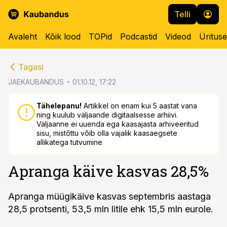
Telli
Avaleht
Kõik lood
TOPid
Podcastid
Videod
Üritus
cebook
cebook
Tagasi
Twitter)
Twitter)
JAEKAUBANDUS
01.10.12, 17:22
kedIn
kedIn
Tähelepanu!
Artikkel on enam kui 5 aastat vana
ning kuulub väljaande digitaalsesse arhiivi.
ail
ail
Väljaanne ei uuenda ega kaasajasta arhiveeritud
sisu, mistõttu võib olla vajalik kaasaegsete
k
k
allikatega tutvumine
Apranga käive kasvas 28,5%
Apranga müügikäive kasvas septembris aastaga
28,5 protsenti, 53,5 mln litile ehk 15,5 mln eurole.