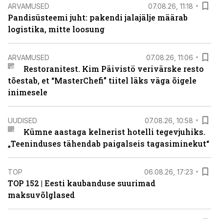
ARVAMUSED
07.08.26, 11:18
Pandisüsteemi juht: pakendi jalajälje määrab
logistika, mitte loosung
ARVAMUSED
07.08.26, 11:06
Restoranitest. Kim Päivistö verivärske resto
tõestab, et “MasterChefi” tiitel läks väga õigele
inimesele
UUDISED
07.08.26, 10:58
Kümne aastaga kelnerist hotelli tegevjuhiks.
„Teeninduses tähendab paigalseis tagasiminekut“
TOP
06.08.26, 17:23
TOP 152 | Eesti kaubanduse suurimad
maksuvõlglased