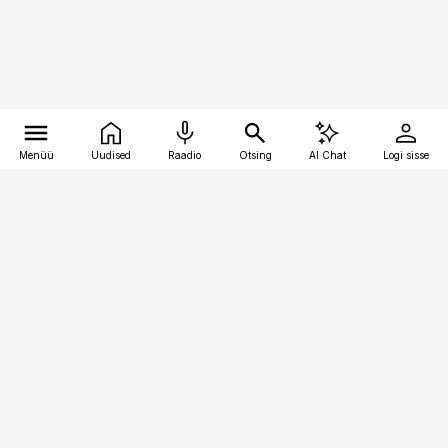
Menüü
Uudised
Raadio
Otsing
AI Chat
Logi sisse
Vana-Lõuna 39/1, 19094 Tallinn
(+372) 667 0111
kaubandus@kaubandus.ee
Telli
Reklaam
Firmast
Sisu kasutamisõigused
Ajakirjaniku