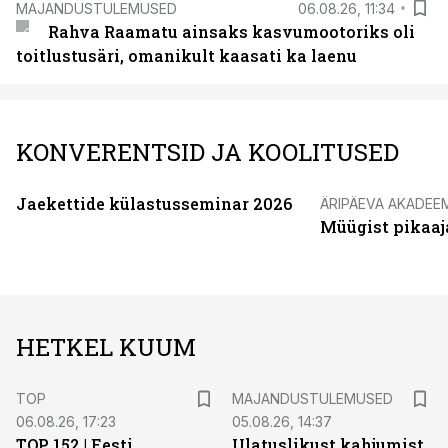
MAJANDUSTULEMUSED
06.08.26, 11:34
Rahva Raamatu ainsaks kasvumootoriks oli
toitlustusäri, omanikult kaasati ka laenu
KONVERENTSID JA KOOLITUSED
Jaekettide külastusseminar 2026
ÄRIPÄEVA AKADEE
Müügist pikaaj
HETKEL KUUM
TOP
MAJANDUSTULEMUSED
06.08.26, 17:23
05.08.26, 14:37
TOP 152 | Eesti
Ulatuslikust kahjumist