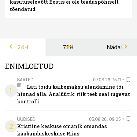
kasutuselevõtt Eestis ei ole teaduspõhiselt
tõendatud
24H
72H
Nädal
ENIMLOETUD
SAATED
07.08.26, 15:11
Läti toidu käibemaksu alandamine tõi
1
hinnad alla. Analüütik: riik teeb seal tugevat
kontrolli
UUDISED
05.08.26, 09:05
2
Kristiine keskuse omanik omandas
kaubanduskeskuse Riias