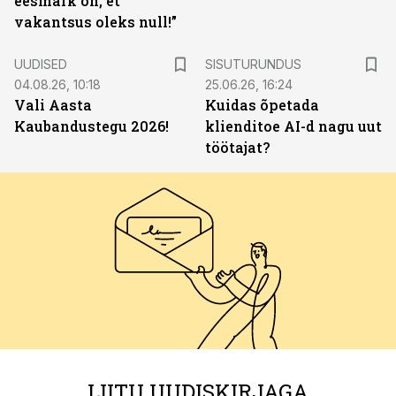
eesmärk on, et
vakantsus oleks null!”
ST
UUDISED
SISUTURUNDUS
04.08.26, 10:18
25.06.26, 16:24
Vali Aasta
Kuidas õpetada
Kaubandustegu 2026!
klienditoe AI-d nagu uut
töötajat?
LIITU UUDISKIRJAGA