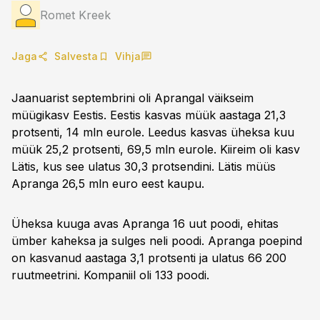
Romet Kreek
Jaga
Salvesta
Vihja
Jaanuarist septembrini oli Aprangal väikseim
müügikasv Eestis. Eestis kasvas müük aastaga 21,3
protsenti, 14 mln eurole. Leedus kasvas üheksa kuu
müük 25,2 protsenti, 69,5 mln eurole. Kiireim oli kasv
Lätis, kus see ulatus 30,3 protsendini. Lätis müüs
Apranga 26,5 mln euro eest kaupu.
Üheksa kuuga avas Apranga 16 uut poodi, ehitas
ümber kaheksa ja sulges neli poodi. Apranga poepind
on kasvanud aastaga 3,1 protsenti ja ulatus 66 200
ruutmeetrini. Kompaniil oli 133 poodi.