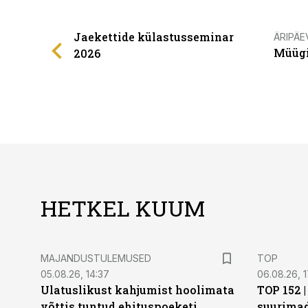
Jaekettide külastusseminar
ÄRIPÄE
Müügi
2026
HETKEL KUUM
MAJANDUSTULEMUSED
TOP
05.08.26, 14:37
06.08.26, 1
Ulatuslikust kahjumist hoolimata
TOP 152 
võttis tuntud ehituspoeketi
suurima