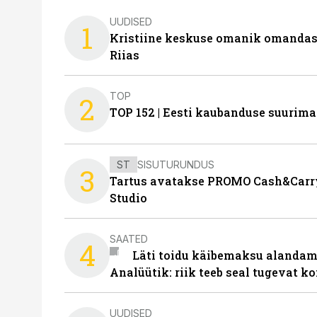
UUDISED
1
Kristiine keskuse omanik omanda
Riias
TOP
2
TOP 152 | Eesti kaubanduse suurim
ST
SISUTURUNDUS
3
Tartus avatakse PROMO Cash&Carry
Studio
SAATED
4
Läti toidu käibemaksu alandami
Analüütik: riik teeb seal tugevat ko
UUDISED