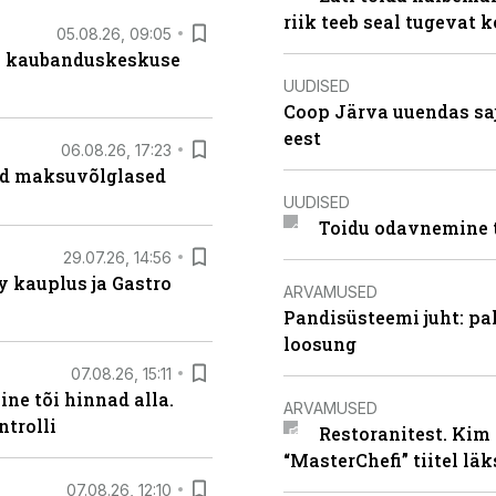
riik teeb seal tugevat k
05.08.26, 09:05
s kaubanduskeskuse
UUDISED
Coop Järva uuendas s
eest
06.08.26, 17:23
ad maksuvõlglased
UUDISED
Toidu odavnemine 
29.07.26, 14:56
 kauplus ja Gastro
ARVAMUSED
Pandisüsteemi juht: pak
loosung
07.08.26, 15:11
ne tõi hinnad alla.
ARVAMUSED
ntrolli
Restoranitest. Kim 
“MasterChefi” tiitel lä
07.08.26, 12:10