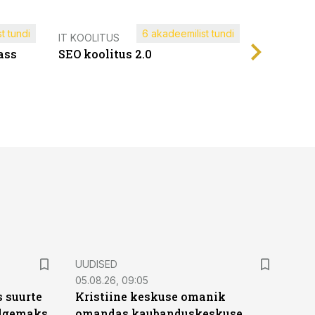
t tundi
6 akadeemilist tundi
Müügijuh
IT KOOLITUS
ass
SEO koolitus 2.0
UUDISED
05.08.26, 09:05
 suurte
Kristiine keskuse omanik
Selgemaks
omandas kaubanduskeskuse