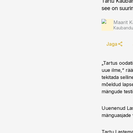
Tartu Kauba
see on suuri
Maarit K
Kaubandus
Jaga
„Tartus oodati
uue ilme,“ rä
tekitada selli
mõeldud lapse
mängude testi
Uuenenud Las
mänguasjade v
Tartu Lastema