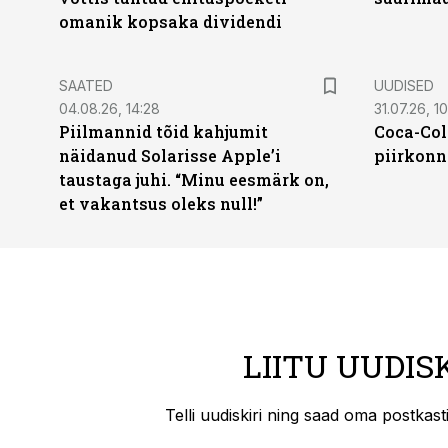
omanik kopsaka dividendi
SAATED
UUDISED
04.08.26, 14:28
31.07.26, 10
Piilmannid tõid kahjumit
Coca-Col
näidanud Solarisse Apple’i
piirkonn
taustaga juhi. “Minu eesmärk on,
et vakantsus oleks null!”
LIITU UUDIS
Telli uudiskiri ning saad oma postkas