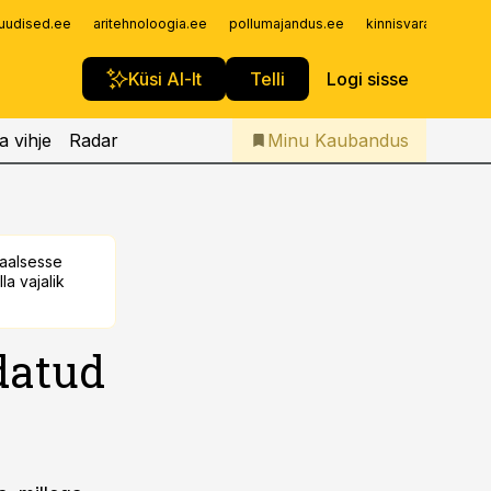
Iseteenindus
uudised.ee
aritehnoloogia.ee
pollumajandus.ee
kinnisvarauudised.
Telli Kaubandus
Küsi AI-lt
Telli
Logi sisse
a vihje
Radar
Minu Kaubandus
taalsesse
la vajalik
datud