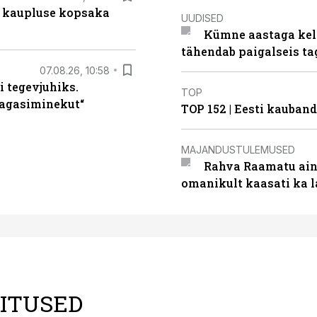
 kaupluse kopsaka
UUDISED
Kümne aastaga keln
tähendab paigalseis t
07.08.26, 10:58
i tegevjuhiks.
TOP
tagasiminekut“
TOP 152 | Eesti kauba
MAJANDUSTULEMUSED
Rahva Raamatu ains
omanikult kaasati ka 
LITUSED