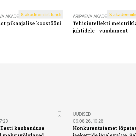
8 akadeemilist tundi
8 akadeemilis
VA AKADEEMIA
ÄRIPÄEVA AKADEEMIA
st pikaajalise koostööni
Tehisintellekti meistrikl
juhtidele - vundament
UUDISED
7:23
06.08.26, 10:28
| Eesti kaubanduse
Konkurentsiamet lõpetas
d maksuvõlglased
jaekettide järelevalve. 