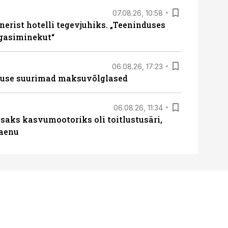
07.08.26, 10:58
erist hotelli tegevjuhiks. „Teeninduses
agasiminekut“
06.08.26, 17:23
nduse suurimad maksuvõlglased
06.08.26, 11:34
aks kasvumootoriks oli toitlustusäri,
laenu