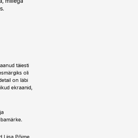
, millega
s.
aanud täiesti
smärgiks oli
etail on läbi
ikud ekraanid,
ja
aubamärke.
d Liisa Põime