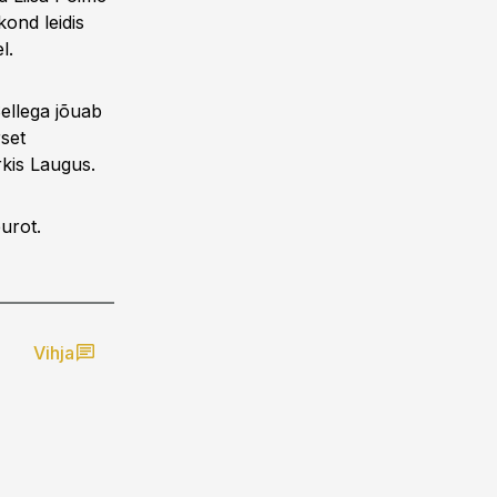
ond leidis
l.
ellega jõuab
set
kis Laugus.
urot.
Vihja