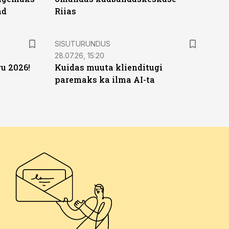
ad
Riias
ST
SISUTURUNDUS
28.07.26, 15:20
u 2026!
Kuidas muuta klienditugi
paremaks ka ilma AI-ta