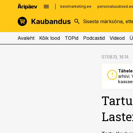
bestmarketing.ee
personaliuudised.e
kinnisvarauudised.ee
imelineajalugu.ee
logistikauudised.ee
imelineteadus.ee
Avaleht
Kõik lood
TOPid
Podcastid
Videod
Ü
cebook
cebook
07.08.13, 16:14
Twitter)
Twitter)
Tähele
kedIn
kedIn
arhiivi
kaasaeg
ail
ail
Tart
k
k
Last