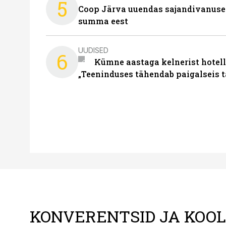
5
Coop Järva uuendas sajandivanuse
summa eest
UUDISED
6
Kümne aastaga kelnerist hotell
„Teeninduses tähendab paigalseis 
KONVERENTSID JA KOO