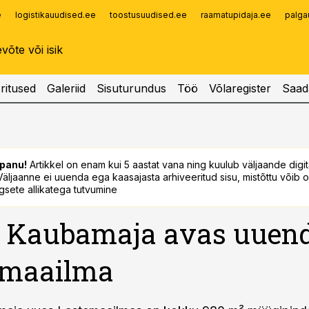
e
logistikauudised.ee
toostusuudised.ee
raamatupidaja.ee
palga
Infopank
Radar
ritused
Galeriid
Sisuturundus
Töö
Võlaregister
Saad
panu!
Artikkel on enam kui 5 aastat vana ning kuulub väljaande digi
. Väljaanne ei uuenda ega kaasajasta arhiveeritud sisu, mistõttu võib ol
sete allikatega tutvumine
u Kaubamaja avas uuen
emaailma