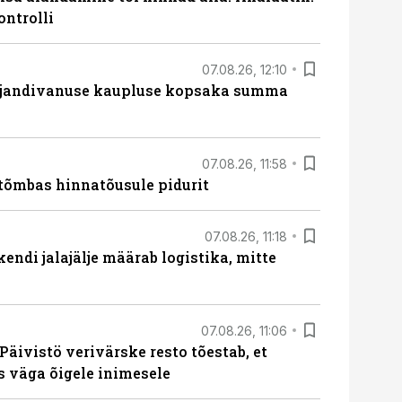
ontrolli
07.08.26, 12:10
ajandivanuse kaupluse kopsaka summa
07.08.26, 11:58
tõmbas hinnatõusule pidurit
07.08.26, 11:18
endi jalajälje määrab logistika, mitte
07.08.26, 11:06
Päivistö verivärske resto tõestab, et
ks väga õigele inimesele