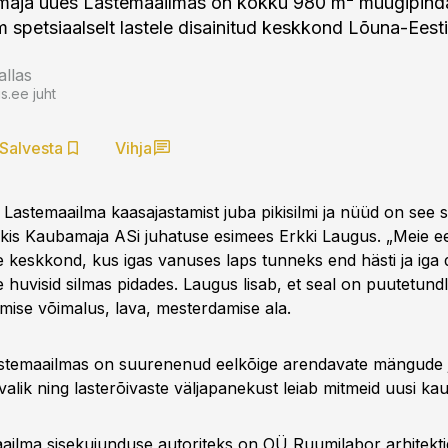
maja uues Lastemaailmas on kokku 980 m² müügipinda
m spetsiaalselt lastele disainitud keskkond Lõuna-Eesti
allas
.ee juht
Salvesta
Vihja
 Lastemaailma kaasajastamist juba pikisilmi ja nüüd on see s
äkis Kaubamaja ASi juhatuse esimees Erkki Laugus. „Meie ee
ne keskkond, kus igas vanuses laps tunneks end hästi ja iga d
 huvisid silmas pidades. Laugus lisab, et seal on puutetundl
mise võimalus, lava, mesterdamise ala.
temaailmas on suurenenud eelkõige arendavate mängude 
alik ning lasterõivaste väljapanekust leiab mitmeid uusi k
ailma sisekujunduse autoriteks on OÜ Ruumilabor arhitekti