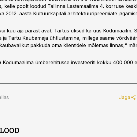
, kelle poolt loodud Tallinna Lastemaailma 4. korruse keskk
a 2012. aasta Kultuurkapitali arhitektuuripreemiate jagamise
kui kuu aja pärast avab Tartus uksed ka uus Kodumaailm. S
na ja Tartu Kaubamaja ühtlustamine, millega saame võrdväär
kaubavalikut pakkuda oma klientidele mõlemas linnas,“ mär
ja Kodumaailma ümberehitusse investeeriti kokku 400 000 e
llas
Jaga
 LOOD