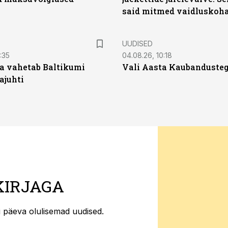
said mitmed vaidluskoh
UUDISED
:35
04.08.26, 10:18
a vahetab Baltikumi
Vali Aasta Kaubandusteg
ajuhti
KIRJAGA
ti päeva olulisemad uudised.