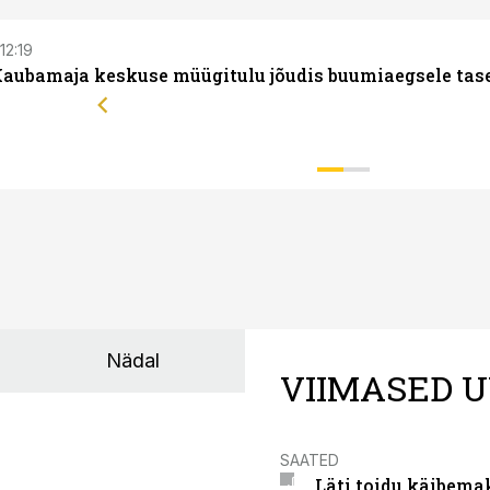
 12:19
Kaubamaja keskuse müügitulu jõudis buumiaegsele tas
Nädal
VIIMASED U
SAATED
Läti toidu käibema