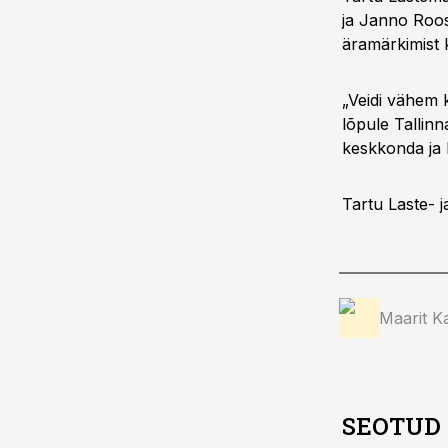
ja Janno Roos
äramärkimist k
„Veidi vähem 
lõpule Tallin
keskkonda ja 
Tartu Laste- 
Maarit Ka
SEOTUD