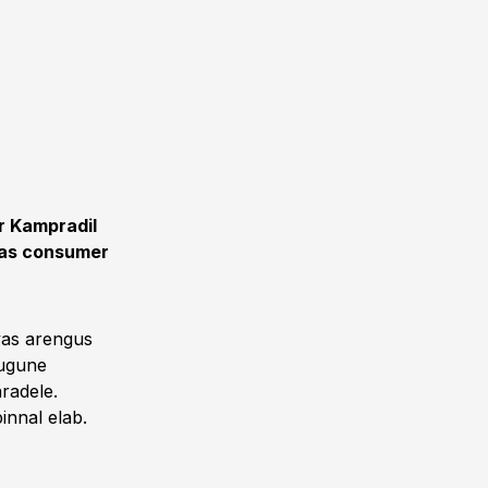
r Kampradil
idas consumer
vas arengus
sugune
radele.
innal elab.