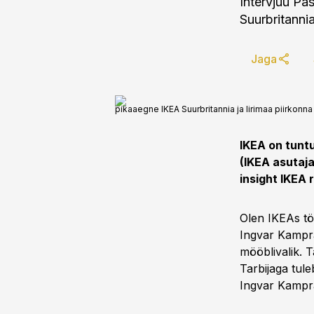
Intervjuu Pa
Suurbritannia
Jaga
pikaaegne IKEA Suurbritannia ja Iirimaa piirkonn
IKEA on tunt
(IKEA asutaj
insight IKEA
Olen IKEAs tö
Ingvar Kampra
mööblivalik. 
Tarbijaga tule
Ingvar Kamprad