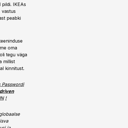
 pildi. IKEAs
s vastus
ast peabki
iteeninduse
sime oma
oli tegu väga
 millist
l kinnitust.
s Passwordi
driven
IN
!
globaalse
isva
si ja