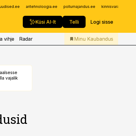
Iseteenindus
uudised.ee
aritehnoloogia.ee
pollumajandus.ee
kinnisvarauudised.
Telli Kaubandus
Küsi AI-lt
Telli
Logi sisse
a vihje
Radar
Minu Kaubandus
taalsesse
la vajalik
dusid