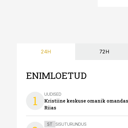
24H
72H
ENIMLOETUD
UUDISED
1
Kristiine keskuse omanik omanda
Riias
ST
SISUTURUNDUS