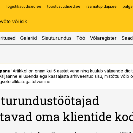
e
logistikauudised.ee
toostusuudised.ee
raamatupidaja.ee
palga
Infopank
Radar
ritused
Galeriid
Sisuturundus
Töö
Võlaregister
Saad
panu!
Artikkel on enam kui 5 aastat vana ning kuulub väljaande digi
. Väljaanne ei uuenda ega kaasajasta arhiveeritud sisu, mistõttu võib ol
sete allikatega tutvumine
turundustöötajad
tavad oma klientide ko