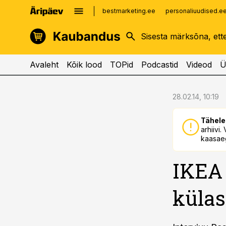
bestmarketing.ee
personaliuudised.e
kinnisvarauudised.ee
imelineajalugu.ee
logistikauudised.ee
imelineteadus.ee
Avaleht
Kõik lood
TOPid
Podcastid
Videod
Ü
cebook
cebook
28.02.14, 10:19
Twitter)
Twitter)
Tähele
kedIn
kedIn
arhiivi
kaasaeg
ail
ail
IKEA 
k
k
külas