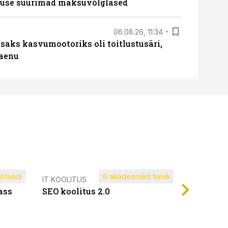
nduse suurimad maksuvõlglased
06.08.26, 11:34
aks kasvumootoriks oli toitlustusäri,
laenu
t tundi
6 akadeemilist tundi
Müügijuh
IT KOOLITUS
ass
SEO koolitus 2.0