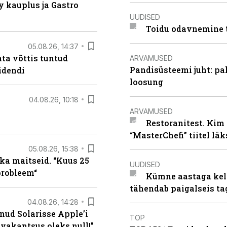
 kauplus ja Gastro
UUDISED
Toidu odavnemine 
05.08.26, 14:37
ta võttis tuntud
ARVAMUSED
Pandisüsteemi juht: pak
idendi
loosung
04.08.26, 10:18
ARVAMUSED
Restoranitest. Kim 
“MasterChefi” tiitel lä
05.08.26, 15:38
ka maitseid. “Kuus 25
UUDISED
probleem“
Kümne aastaga keln
tähendab paigalseis t
04.08.26, 14:28
nud Solarisse Apple’i
TOP
 vakantsus oleks null!”