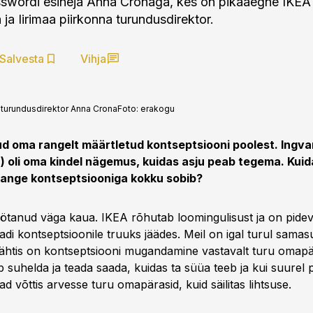
sswordi esineja Anna Cronaga, kes on pikaaegne IKEA
 ja Iirimaa piirkonna turundusdirektor.
Salvesta
Vihja
a turundusdirektor Anna Crona
Foto:
erakogu
ud oma rangelt määrtletud kontseptsiooni poolest. Ingva
a) oli oma kindel nägemus, kuidas asju peab tegema. Ku
 range kontseptsiooniga kokku sobib?
ötanud väga kaua. IKEA rõhutab loomingulisust ja on pide
di kontseptsioonile truuks jäädes. Meil on igal turul sama
Tähtis on kontseptsiooni mugandamine vastavalt turu omapä
b suhelda ja teada saada, kuidas ta süüa teeb ja kui suurel p
 võttis arvesse turu omapärasid, kuid säilitas lihtsuse.