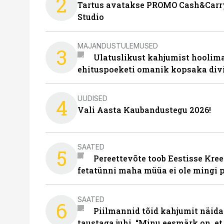
2
Tartus avatakse PROMO Cash&Carry
Studio
MAJANDUSTULEMUSED
3
Ulatuslikust kahjumist hoolima
ehituspoeketi omanik kopsaka div
UUDISED
4
Vali Aasta Kaubandustegu 2026!
SAATED
5
Pereettevõte toob Eestisse Kree
fetatünni maha müüa ei ole mingi 
SAATED
6
Piilmannid tõid kahjumit näida
taustaga juhi. “Minu eesmärk on, et