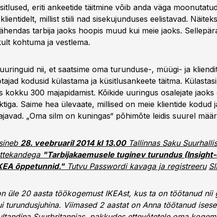
üsitlused, eriti ankeetide täitmine võib anda väga moonutatud
lientidelt, millist stiili nad sisekujunduses eelistavad. Näitek
ähendas tarbija jaoks hoopis muud kui meie jaoks. Sellepär
likult kohtuma ja vestlema.
uuringuid nii, et saatsime oma turunduse-, müügi- ja kliend
tajad kodusid külastama ja küsitlusankeete täitma. Külasta
s kokku 300 majapidamist. Kõikide uuringus osalejate jaoks 
ktiga. Saime hea ülevaate, millised on meie klientide kodud ja
ajavad. „Oma silm on kuningas“ põhimõte leidis suurel määra
sineb
28. veebruaril 2014 kl 13.00
Tallinnas Saku Suurhalli
ettekandega
"Tarbijakaemusele tuginev turundus (Insight-
IKEA õppetunnid."
Tutvu Passwordi kavaga ja registreeru
SI
n üle 20 aasta töökogemust IKEAst, kus ta on töötanud nii 
ui turundusjuhina. Viimased 2 aastat on Anna töötanud isese
ltandina Suurbritannias, pakkudes ettevõtetele oma kogemu