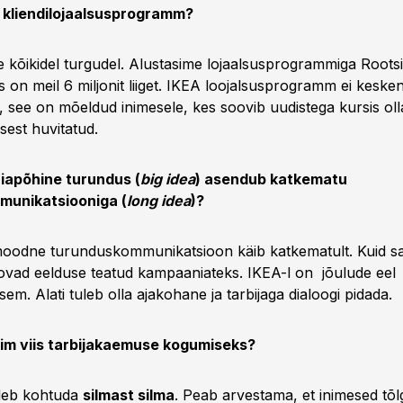
n kliendilojaalsusprogramm?
e kõikidel turgudel. Alustasime lojaalsusprogrammiga Rootsi
 on meil 6 miljonit liiget. IKEA loojalsusprogramm ei keske
, see on mõeldud inimesele, kes soovib uudistega kursis oll
sest huvitatud.
apõhine turundus (
big idea
) asendub katkematu
unikatsiooniga (
long idea
)?
moodne turunduskommunikatsioon käib katkematult. Kuid 
ovad eelduse teatud kampaaniateks. IKEA-l on jõulude eel
vsem. Alati tuleb olla ajakohane ja tarbijaga dialoogi pidada.
rim viis tarbijakaemuse kogumiseks?
uleb kohtuda
silmast silma
. Peab arvestama, et inimesed tõ