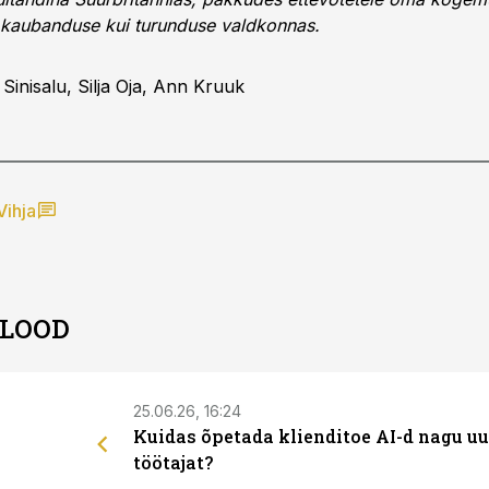
 kaubanduse kui turunduse valdkonnas.
Sinisalu, Silja Oja, Ann Kruuk
Vihja
 LOOD
25.06.26, 16:24
Kuidas õpetada klienditoe AI-d nagu uu
töötajat?