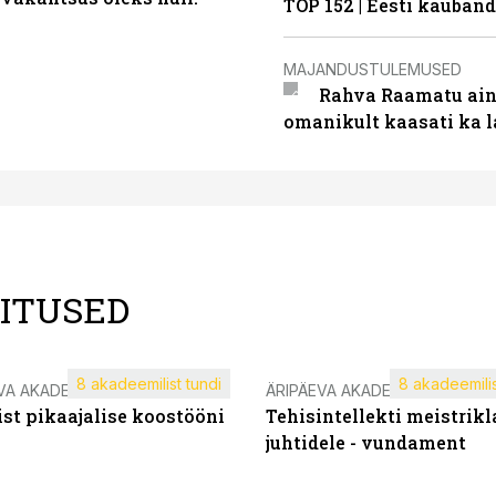
TOP 152 | Eesti kauba
MAJANDUSTULEMUSED
Rahva Raamatu ains
omanikult kaasati ka 
LITUSED
8 akadeemilist tundi
8 akadeemilis
VA AKADEEMIA
ÄRIPÄEVA AKADEEMIA
st pikaajalise koostööni
Tehisintellekti meistrikl
juhtidele - vundament