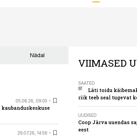
Nädal
VIIMASED U
SAATED
Läti toidu käibema
riik teeb seal tugevat k
05.08.26, 09:05
s kaubanduskeskuse
UUDISED
Coop Järva uuendas s
eest
29.07.26, 14:56