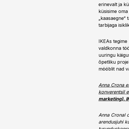
erinevalt ja k
küsisime oma k
„kaasaegne“ t
tarbijaga isik
IKEAs tegime 
valdkonna töö
uuringu käigu
õpetliku proje
mööblit nad v
Anna Crona e
konverentsil 
marketing). 
Anna Cronal o
arendusjuhi k
turunduskonsu