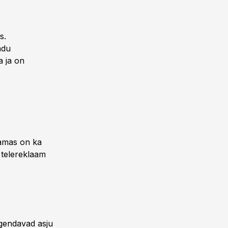
s.
ndu
a ja on
samas on ka
 telereklaam
lgendavad asju