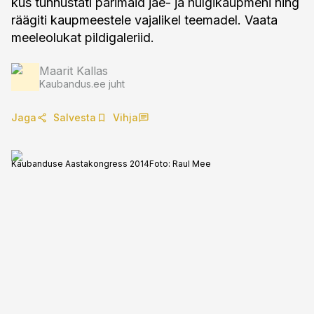
kus tunnustati parimaid jae- ja hulgikaupmehi ning
räägiti kaupmeestele vajalikel teemadel. Vaata
meeleolukat pildigaleriid.
Maarit Kallas
Kaubandus.ee juht
Jaga
Salvesta
Vihja
Kaubanduse Aastakongress 2014
Foto:
Raul Mee