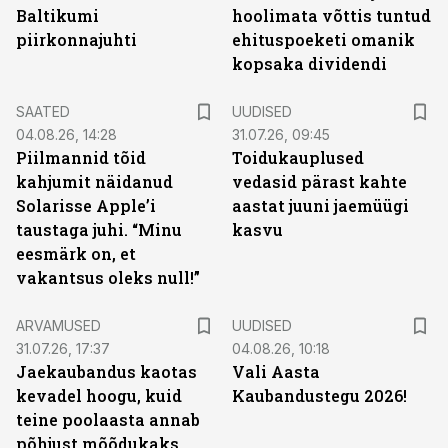
Baltikumi
hoolimata võttis tuntud
piirkonnajuhti
ehituspoeketi omanik
kopsaka dividendi
SAATED
UUDISED
04.08.26, 14:28
31.07.26, 09:45
Piilmannid tõid
Toidukauplused
kahjumit näidanud
vedasid pärast kahte
Solarisse Apple’i
aastat juuni jaemüügi
taustaga juhi. “Minu
kasvu
eesmärk on, et
vakantsus oleks null!”
ARVAMUSED
UUDISED
31.07.26, 17:37
04.08.26, 10:18
Jaekaubandus kaotas
Vali Aasta
kevadel hoogu, kuid
Kaubandustegu 2026!
teine poolaasta annab
põhjust mõõdukaks