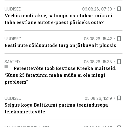
UUDISED
06.08.26, 07:30
Veebis renditakse, salongis ostetakse: miks ei
taha eestlane autot e-poest päriseks osta?
UUDISED
05.08.26, 15:42
Eesti uute sõiduautode turg on jätkuvalt plussis
SAATED
05.08.26, 15:38
Pereettevõte toob Eestisse Kreeka maitseid.
“Kuus 25 fetatünni maha müüa ei ole mingi
probleem“
UUDISED
05.08.26, 15:19
Selgus kogu Baltikumi parima teenindusega
telekomiettevõte