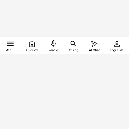
Menüü
Uudised
Raadio
Otsing
AI Chat
Logi sisse
Vana-Lõuna 39/1, 19094 Tallinn
(+372) 667 0111
kaubandus@kaubandus.ee
Telli
Reklaam
Firmast