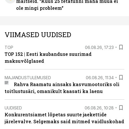
maitseid. “Kuus 25 fetatünni maha müüa ei
ole mingi probleem“
VIIMASED UUDISED
TOP
06.08.26, 17:23
TOP 152 | Eesti kaubanduse suurimad
maksuvõlglased
MAJANDUSTULEMUSED
06.08.26, 11:34
Rahva Raamatu ainsaks kasvumootoriks oli
toitlustusäri, omanikult kaasati ka laenu
UUDISED
06.08.26, 10:28
Konkurentsiamet lõpetas suurte jaekettide
järelevalve. Selgemaks said mitmed vaidluskohad