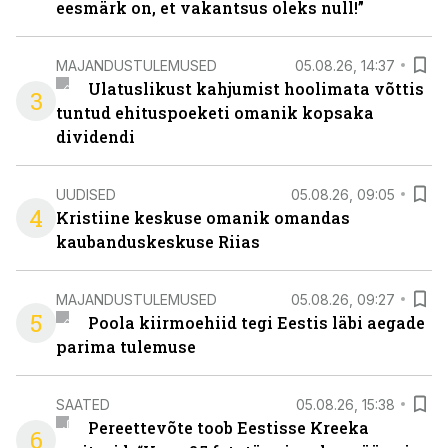
eesmärk on, et vakantsus oleks null!”
MAJANDUSTULEMUSED
05.08.26, 14:37
Ulatuslikust kahjumist hoolimata võttis
3
tuntud ehituspoeketi omanik kopsaka
dividendi
UUDISED
05.08.26, 09:05
4
Kristiine keskuse omanik omandas
kaubanduskeskuse Riias
MAJANDUSTULEMUSED
05.08.26, 09:27
5
Poola kiirmoehiid tegi Eestis läbi aegade
parima tulemuse
SAATED
05.08.26, 15:38
Pereettevõte toob Eestisse Kreeka
6