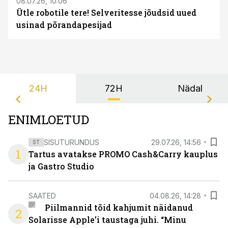
08.07.26, 10:06
Ütle robotile tere! Selveritesse jõudsid uued
usinad põrandapesijad
24H
72H
Nädal
ENIMLOETUD
SISUTURUNDUS
29.07.26, 14:56
ST
1
Tartus avatakse PROMO Cash&Carry kauplus
ja Gastro Studio
SAATED
04.08.26, 14:28
Piilmannid tõid kahjumit näidanud
2
Solarisse Apple’i taustaga juhi. “Minu