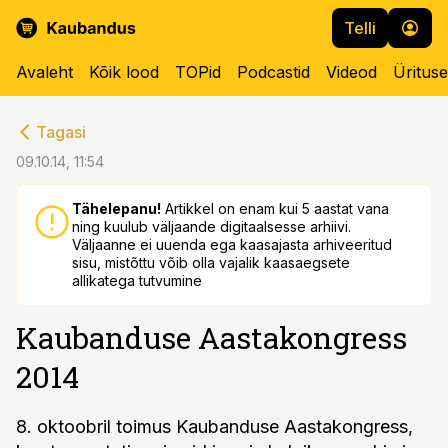
Telli
Avaleht
Kõik lood
TOPid
Podcastid
Videod
Üritus
cebook
cebook
Tagasi
Twitter)
Twitter)
09.10.14, 11:54
kedIn
kedIn
Tähelepanu!
Artikkel on enam kui 5 aastat vana
ning kuulub väljaande digitaalsesse arhiivi.
ail
ail
Väljaanne ei uuenda ega kaasajasta arhiveeritud
sisu, mistõttu võib olla vajalik kaasaegsete
k
k
allikatega tutvumine
Kaubanduse Aastakongress
2014
8. oktoobril toimus Kaubanduse Aastakongress,