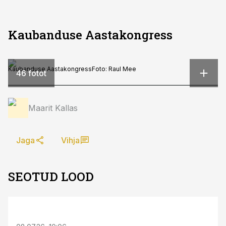
Kaubanduse Aastakongress
Kaubanduse Aastakongress
Foto:
Raul Mee
46 fotot
Maarit Kallas
Jaga
Vihja
SEOTUD LOOD
ST