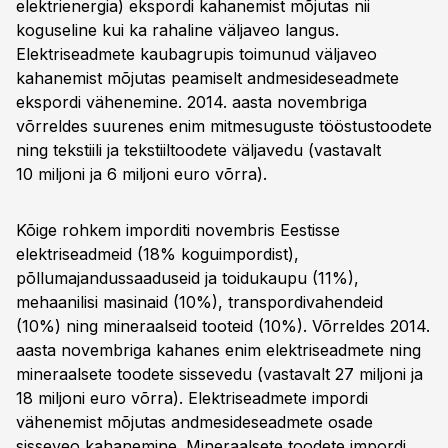
elektrienergia) ekspordi kahanemist mõjutas nii
koguseline kui ka rahaline väljaveo langus.
Elektriseadmete kaubagrupis toimunud väljaveo
kahanemist mõjutas peamiselt andmesideseadmete
ekspordi vähenemine. 2014. aasta novembriga
võrreldes suurenes enim mitmesuguste tööstustoodete
ning tekstiili ja tekstiiltoodete väljavedu (vastavalt
10 miljoni ja 6 miljoni euro võrra).
Kõige rohkem imporditi novembris Eestisse
elektriseadmeid (18% koguimpordist),
põllumajandussaaduseid ja toidukaupu (11%),
mehaanilisi masinaid (10%), transpordivahendeid
(10%) ning mineraalseid tooteid (10%). Võrreldes 2014.
aasta novembriga kahanes enim elektriseadmete ning
mineraalsete toodete sissevedu (vastavalt 27 miljoni ja
18 miljoni euro võrra). Elektriseadmete impordi
vähenemist mõjutas andmesideseadmete osade
sisseveo kahanemine. Mineraalsete toodete impordi