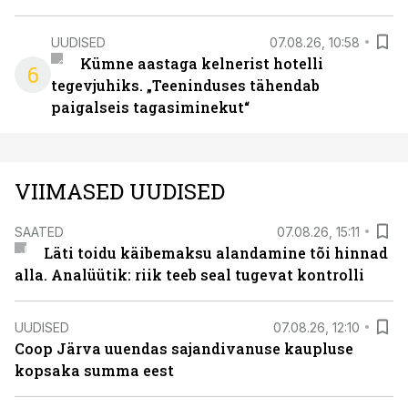
UUDISED
07.08.26, 10:58
Kümne aastaga kelnerist hotelli
6
tegevjuhiks. „Teeninduses tähendab
paigalseis tagasiminekut“
VIIMASED UUDISED
SAATED
07.08.26, 15:11
Läti toidu käibemaksu alandamine tõi hinnad
alla. Analüütik: riik teeb seal tugevat kontrolli
UUDISED
07.08.26, 12:10
Coop Järva uuendas sajandivanuse kaupluse
kopsaka summa eest