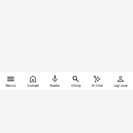
Menüü
Uudised
Raadio
Otsing
AI Chat
Logi sisse
Vana-Lõuna 39/1, 19094 Tallinn
(+372) 667 0111
kaubandus@kaubandus.ee