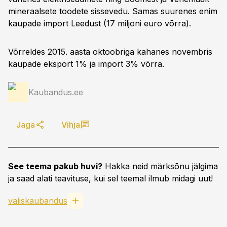
mineraalsete toodete sissevedu. Samas suurenes enim
kaupade import Leedust (17 miljoni euro võrra).
Võrreldes 2015. aasta oktoobriga kahanes novembris
kaupade eksport 1% ja import 3% võrra.
Kaubandus.ee
Jaga
Vihja
See teema pakub huvi?
Hakka neid märksõnu jälgima
ja saad alati teavituse, kui sel teemal ilmub midagi uut!
väliskaubandus