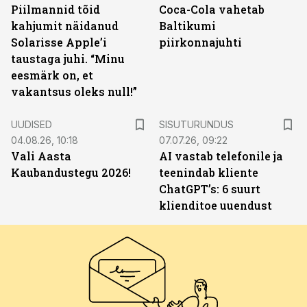
Piilmannid tõid
Coca-Cola vahetab
kahjumit näidanud
Baltikumi
Solarisse Apple’i
piirkonnajuhti
taustaga juhi. “Minu
eesmärk on, et
vakantsus oleks null!”
ST
UUDISED
SISUTURUNDUS
04.08.26, 10:18
07.07.26, 09:22
Vali Aasta
AI vastab telefonile ja
Kaubandustegu 2026!
teenindab kliente
ChatGPT’s: 6 suurt
klienditoe uuendust