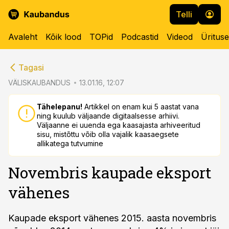
Telli
Avaleht
Kõik lood
TOPid
Podcastid
Videod
Üritus
cebook
cebook
Tagasi
Twitter)
Twitter)
VÄLISKAUBANDUS
13.01.16, 12:07
kedIn
kedIn
Tähelepanu!
Artikkel on enam kui 5 aastat vana
ning kuulub väljaande digitaalsesse arhiivi.
ail
ail
Väljaanne ei uuenda ega kaasajasta arhiveeritud
sisu, mistõttu võib olla vajalik kaasaegsete
k
k
allikatega tutvumine
Novembris kaupade eksport
vähenes
Kaupade eksport vähenes 2015. aasta novembris