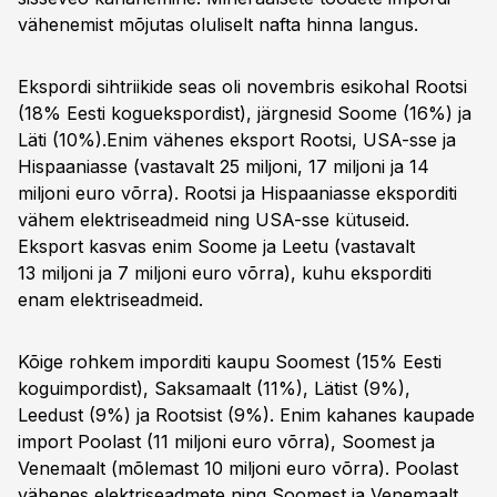
vähenemist mõjutas oluliselt nafta hinna langus.
Ekspordi sihtriikide seas oli novembris esikohal Rootsi
(18% Eesti koguekspordist), järgnesid Soome (16%) ja
Läti (10%).Enim vähenes eksport Rootsi, USA-sse ja
Hispaaniasse (vastavalt 25 miljoni, 17 miljoni ja 14
miljoni euro võrra). Rootsi ja Hispaaniasse eksporditi
vähem elektriseadmeid ning USA-sse kütuseid.
Eksport kasvas enim Soome ja Leetu (vastavalt
13 miljoni ja 7 miljoni euro võrra), kuhu eksporditi
enam elektriseadmeid.
Kõige rohkem imporditi kaupu Soomest (15% Eesti
koguimpordist), Saksamaalt (11%), Lätist (9%),
Leedust (9%) ja Rootsist (9%). Enim kahanes kaupade
import Poolast (11 miljoni euro võrra), Soomest ja
Venemaalt (mõlemast 10 miljoni euro võrra). Poolast
vähenes elektriseadmete ning Soomest ja Venemaalt