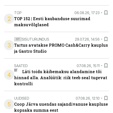
TOP
06.08.26, 17:23
2
TOP 152 | Eesti kaubanduse suurimad
maksuvõlglased
SISUTURUNDUS
29.07.26, 14:56
ST
3
Tartus avatakse PROMO Cash&Carry kauplus
ja Gastro Studio
SAATED
07.08.26, 15:11
Läti toidu käibemaksu alandamine tõi
4
hinnad alla. Analüütik: riik teeb seal tugevat
kontrolli
UUDISED
07.08.26, 12:10
5
Coop Järva uuendas sajandivanuse kaupluse
kopsaka summa eest