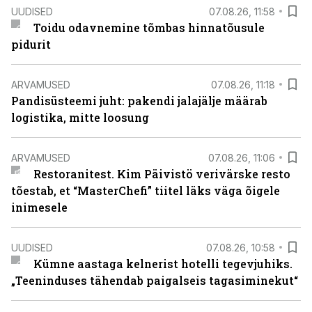
UUDISED
07.08.26, 11:58
Toidu odavnemine tõmbas hinnatõusule
pidurit
ARVAMUSED
07.08.26, 11:18
Pandisüsteemi juht: pakendi jalajälje määrab
logistika, mitte loosung
ARVAMUSED
07.08.26, 11:06
Restoranitest. Kim Päivistö verivärske resto
tõestab, et “MasterChefi” tiitel läks väga õigele
inimesele
UUDISED
07.08.26, 10:58
Kümne aastaga kelnerist hotelli tegevjuhiks.
„Teeninduses tähendab paigalseis tagasiminekut“