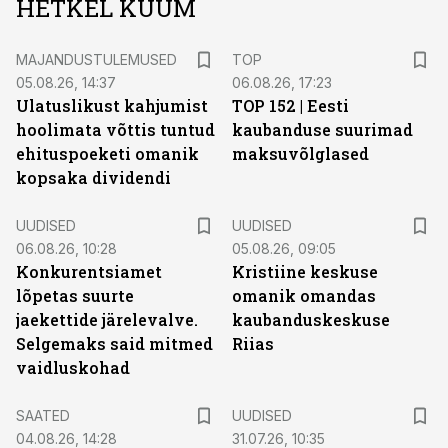
HETKEL KUUM
MAJANDUSTULEMUSED
TOP
05.08.26, 14:37
06.08.26, 17:23
Ulatuslikust kahjumist
TOP 152 | Eesti
hoolimata võttis tuntud
kaubanduse suurimad
ehituspoeketi omanik
maksuvõlglased
kopsaka dividendi
UUDISED
UUDISED
06.08.26, 10:28
05.08.26, 09:05
Konkurentsiamet
Kristiine keskuse
lõpetas suurte
omanik omandas
jaekettide järelevalve.
kaubanduskeskuse
Selgemaks said mitmed
Riias
vaidluskohad
SAATED
UUDISED
04.08.26, 14:28
31.07.26, 10:35