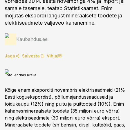
võrreldes 2014. aasta novembriga 4% ja import jäi
samale tasemele, teatab Statistikaamet. Enim
mõjutas ekspordi langust mineraalsete toodete ja
elektriseadmete väljaveo kahanemine.
Kaubandus.ee
Jaga
Salvesta
Vihja
Foto:
Andras Kralla
Kõige enam eksporditi novembris elektriseadmeid (21%
Eesti koguekspordist), põllumajandussaaduseid ja
toidukaupu (12%) ning puitu ja puittooteid (10%). Enim
kahanesmineraalsete toodete (35 miljoni euro võrra)
ning elektriseadmete (30 miljoni euro võrra) eksport.
Mineraalsete toodete (sh bensiin, diisel, kütteõlid, gaas,