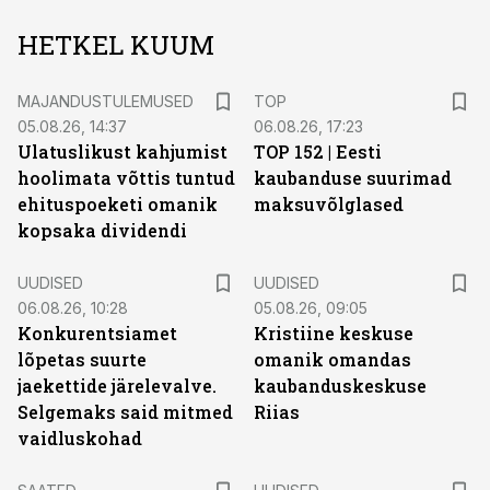
HETKEL KUUM
MAJANDUSTULEMUSED
TOP
05.08.26, 14:37
06.08.26, 17:23
Ulatuslikust kahjumist
TOP 152 | Eesti
hoolimata võttis tuntud
kaubanduse suurimad
ehituspoeketi omanik
maksuvõlglased
kopsaka dividendi
UUDISED
UUDISED
06.08.26, 10:28
05.08.26, 09:05
Konkurentsiamet
Kristiine keskuse
lõpetas suurte
omanik omandas
jaekettide järelevalve.
kaubanduskeskuse
Selgemaks said mitmed
Riias
vaidluskohad