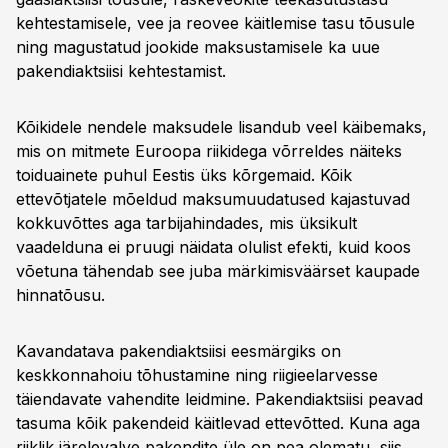
kehtestamisele, vee ja reovee käitlemise tasu tõusule
ning magustatud jookide maksustamisele ka uue
pakendiaktsiisi kehtestamist.
Kõikidele nendele maksudele lisandub veel käibemaks,
mis on mitmete Euroopa riikidega võrreldes näiteks
toiduainete puhul Eestis üks kõrgemaid. Kõik
ettevõtjatele mõeldud maksumuudatused kajastuvad
kokkuvõttes aga tarbijahindades, mis üksikult
vaadelduna ei pruugi näidata olulist efekti, kuid koos
võetuna tähendab see juba märkimisväärset kaupade
hinnatõusu.
Kavandatava pakendiaktsiisi eesmärgiks on
keskkonnahoiu tõhustamine ning riigieelarvesse
täiendavate vahendite leidmine. Pakendiaktsiisi peavad
tasuma kõik pakendeid käitlevad ettevõtted. Kuna aga
riiklik järelevalve pakendite üle on pea olematu, siis