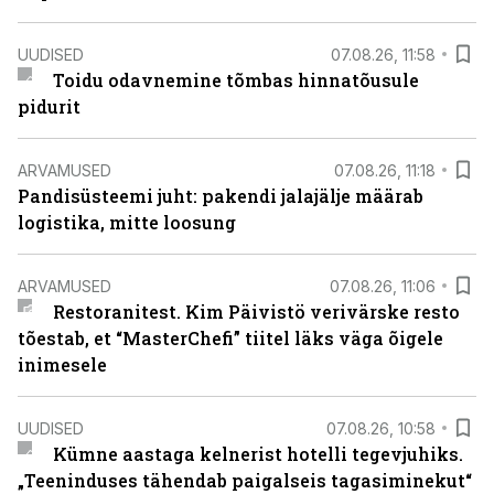
UUDISED
07.08.26, 11:58
Toidu odavnemine tõmbas hinnatõusule
pidurit
ARVAMUSED
07.08.26, 11:18
Pandisüsteemi juht: pakendi jalajälje määrab
logistika, mitte loosung
ARVAMUSED
07.08.26, 11:06
Restoranitest. Kim Päivistö verivärske resto
tõestab, et “MasterChefi” tiitel läks väga õigele
inimesele
UUDISED
07.08.26, 10:58
Kümne aastaga kelnerist hotelli tegevjuhiks.
„Teeninduses tähendab paigalseis tagasiminekut“