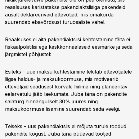
reaalsuses karistatakse pakendiaktsiisiga pakendeid
ausalt deklareerivaid ettevõtjad, mis omakorda
suurendab ebavõrdsust turuosaliste vahel.
Reaalsuses ei aita pakendiaktsiisi kehtestamine täita ei
fiskaalpoliitilisi ega keskkonnaalaseid eesmärke ja seda
järgmistel põhjustel:
Esiteks - uue maksu kehtestamine tekitab ettevõtjatele
liigse haldus- ja maksukoormuse, mis motiveerib
ettevõtjaid seadusest kõrvale hiilima ning planeeritav
eelarvetulu jääb laekumata. Juba täna on pakendite
salaturg hinnanguliselt 30% juures ning
maksukoormuse lisamine suurendab seda veelgi.
Teiseks - uus pakendiaktsiis ei mõjuta turule toodud
pakendite kogust. Juba täna püüavad tootjad