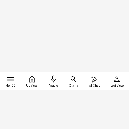
Menüü
Uudised
Raadio
Otsing
AI Chat
Logi sisse
Vana-Lõuna 39/1, 19094 Tallinn
(+372) 667 0111
kaubandus@kaubandus.ee