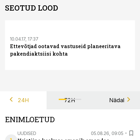
SEOTUD LOOD
10.04.17, 17:37
Ettevõtjad ootavad vastuseid planeeritava
pakendiaktsiisi kohta
24H
72H
Nädal
ENIMLOETUD
UUDISED
05.08.26, 09:05