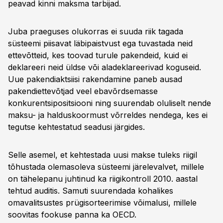
peavad kinni maksma tarbijad.
Juba praeguses olukorras ei suuda riik tagada
süsteemi piisavat läbipaistvust ega tuvastada neid
ettevõtteid, kes toovad turule pakendeid, kuid ei
deklareeri neid üldse või aladeklareerivad koguseid.
Uue pakendiaktsiisi rakendamine paneb ausad
pakendiettevõtjad veel ebavõrdsemasse
konkurentsipositsiooni ning suurendab oluliselt nende
maksu- ja halduskoormust võrreldes nendega, kes ei
tegutse kehtestatud seadusi järgides.
Selle asemel, et kehtestada uusi makse tuleks riigil
tõhustada olemasoleva süsteemi järelevalvet, millele
on tähelepanu juhtinud ka riigikontroll 2010. aastal
tehtud auditis. Samuti suurendada kohalikes
omavalitsustes prügisorteerimise võimalusi, millele
soovitas fookuse panna ka OECD.