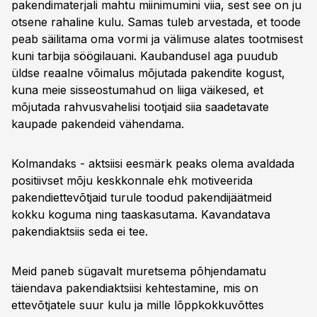
pakendimaterjali mahtu miinimumini viia, sest see on ju
otsene rahaline kulu. Samas tuleb arvestada, et toode
peab säilitama oma vormi ja välimuse alates tootmisest
kuni tarbija söögilauani. Kaubandusel aga puudub
üldse reaalne võimalus mõjutada pakendite kogust,
kuna meie sisseostumahud on liiga väikesed, et
mõjutada rahvusvahelisi tootjaid siia saadetavate
kaupade pakendeid vähendama.
Kolmandaks - aktsiisi eesmärk peaks olema avaldada
positiivset mõju keskkonnale ehk motiveerida
pakendiettevõtjaid turule toodud pakendijäätmeid
kokku koguma ning taaskasutama. Kavandatava
pakendiaktsiis seda ei tee.
Meid paneb sügavalt muretsema põhjendamatu
täiendava pakendiaktsiisi kehtestamine, mis on
ettevõtjatele suur kulu ja mille lõppkokkuvõttes