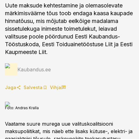
Uute maksude kehtestamine ja olemasolevate
märkimisväärne tõus toob endaga kaasa kaupade
hinnatõusu, mis mõjutab eelkõige madalama
sissetulekuga inimeste toimetulekut, leiavad
valitsuse poole pöördunud Eesti Kaubandus-
Tööstuskoda, Eesti Toiduainetööstuse Liit ja Eesti
Kaupmeeste Liit.
Kaubandus.ee
Jaga
Salvesta
Vihja
Foto:
Andras Kralla
Vaatame suure murega uue valituskoalitsiooni
maksupoliitikat, mis näeb ette lisaks kütuse-, elektri- ja
gaasiaktsiisi tõusule, raskeveokite teekasutustasu