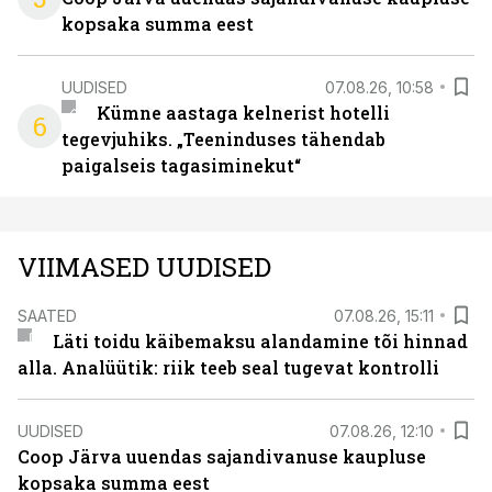
kopsaka summa eest
UUDISED
07.08.26, 10:58
Kümne aastaga kelnerist hotelli
6
tegevjuhiks. „Teeninduses tähendab
paigalseis tagasiminekut“
VIIMASED UUDISED
SAATED
07.08.26, 15:11
Läti toidu käibemaksu alandamine tõi hinnad
alla. Analüütik: riik teeb seal tugevat kontrolli
UUDISED
07.08.26, 12:10
Coop Järva uuendas sajandivanuse kaupluse
kopsaka summa eest