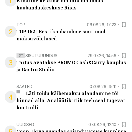
1
Kristiine keskuse omanik omandas
kaubanduskeskuse Riias
TOP
06.08.26, 17:23
2
TOP 152 | Eesti kaubanduse suurimad
maksuvõlglased
SISUTURUNDUS
29.07.26, 14:56
ST
3
Tartus avatakse PROMO Cash&Carry kauplus
ja Gastro Studio
SAATED
07.08.26, 15:11
Läti toidu käibemaksu alandamine tõi
4
hinnad alla. Analüütik: riik teeb seal tugevat
kontrolli
UUDISED
07.08.26, 12:10
5
Coop Järva uuendas sajandivanuse kaupluse