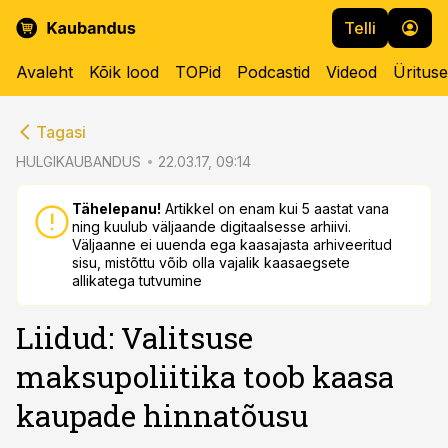
Telli
Avaleht
Kõik lood
TOPid
Podcastid
Videod
Üritus
cebook
cebook
Tagasi
Twitter)
Twitter)
HULGIKAUBANDUS
22.03.17, 09:14
kedIn
kedIn
Tähelepanu!
Artikkel on enam kui 5 aastat vana
ning kuulub väljaande digitaalsesse arhiivi.
ail
ail
Väljaanne ei uuenda ega kaasajasta arhiveeritud
sisu, mistõttu võib olla vajalik kaasaegsete
k
k
allikatega tutvumine
Liidud: Valitsuse
maksupoliitika toob kaasa
kaupade hinnatõusu