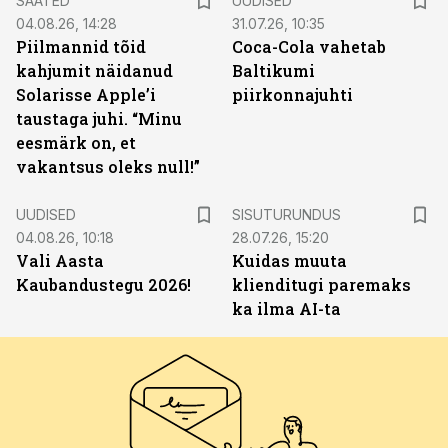
SAATED
UUDISED
04.08.26, 14:28
31.07.26, 10:35
Piilmannid tõid
Coca-Cola vahetab
kahjumit näidanud
Baltikumi
Solarisse Apple’i
piirkonnajuhti
taustaga juhi. “Minu
eesmärk on, et
vakantsus oleks null!”
ST
UUDISED
SISUTURUNDUS
04.08.26, 10:18
28.07.26, 15:20
Vali Aasta
Kuidas muuta
Kaubandustegu 2026!
klienditugi paremaks
ka ilma AI-ta