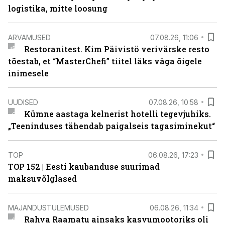
logistika, mitte loosung
ARVAMUSED
07.08.26, 11:06
Restoranitest. Kim Päivistö verivärske resto
tõestab, et “MasterChefi” tiitel läks väga õigele
inimesele
UUDISED
07.08.26, 10:58
Kümne aastaga kelnerist hotelli tegevjuhiks.
„Teeninduses tähendab paigalseis tagasiminekut“
TOP
06.08.26, 17:23
TOP 152 | Eesti kaubanduse suurimad
maksuvõlglased
MAJANDUSTULEMUSED
06.08.26, 11:34
Rahva Raamatu ainsaks kasvumootoriks oli