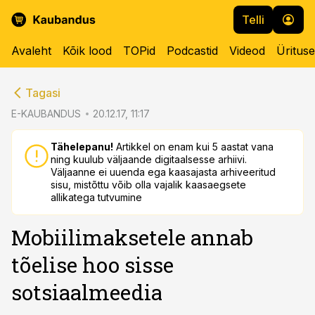
Telli
Avaleht
Kõik lood
TOPid
Podcastid
Videod
Üritus
cebook
cebook
Tagasi
Twitter)
Twitter)
E-KAUBANDUS
20.12.17, 11:17
kedIn
kedIn
Tähelepanu!
Artikkel on enam kui 5 aastat vana
ning kuulub väljaande digitaalsesse arhiivi.
ail
ail
Väljaanne ei uuenda ega kaasajasta arhiveeritud
sisu, mistõttu võib olla vajalik kaasaegsete
k
k
allikatega tutvumine
Mobiilimaksetele annab
tõelise hoo sisse
sotsiaalmeedia