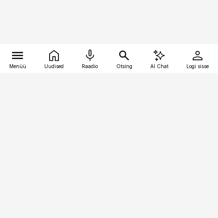
Menüü
Uudised
Raadio
Otsing
AI Chat
Logi sisse
Vana-Lõuna 39/1, 19094 Tallinn
(+372) 667 0111
kaubandus@kaubandus.ee
Telli
Reklaam
Firmast
Sisu kasutamisõigused
Ajakirjaniku
eetikakoodeks