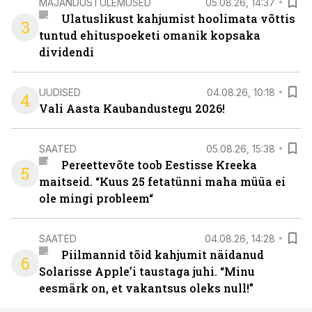
MAJANDUSTULEMUSED
05.08.26, 14:37
Ulatuslikust kahjumist hoolimata võttis
3
tuntud ehituspoeketi omanik kopsaka
dividendi
UUDISED
04.08.26, 10:18
4
Vali Aasta Kaubandustegu 2026!
SAATED
05.08.26, 15:38
Pereettevõte toob Eestisse Kreeka
5
maitseid. “Kuus 25 fetatünni maha müüa ei
ole mingi probleem“
SAATED
04.08.26, 14:28
Piilmannid tõid kahjumit näidanud
6
Solarisse Apple’i taustaga juhi. “Minu
eesmärk on, et vakantsus oleks null!”