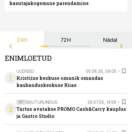
kasutajakogemuse parendamine
24H
72H
Nädal
ENIMLOETUD
UUDISED
05.08.26, 09:05
1
Kristiine keskuse omanik omandas
kaubanduskeskuse Riias
SISUTURUNDUS
29.07.26, 14:56
ST
2
Tartus avatakse PROMO Cash&Carry kauplus
ja Gastro Studio