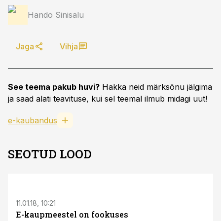
Hando Sinisalu
Jaga
Vihja
See teema pakub huvi?
Hakka neid märksõnu jälgima
ja saad alati teavituse, kui sel teemal ilmub midagi uut!
e-kaubandus
SEOTUD LOOD
11.01.18, 10:21
E-kaupmeestel on fookuses