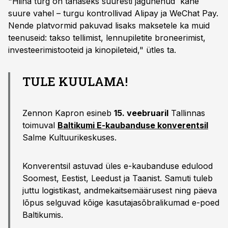
"Hiina turg on tänaseks suuresti jagunenud kahe
suure vahel – turgu kontrollivad Alipay ja WeChat Pay.
Nende platvormid pakuvad lisaks maksetele ka muid
teenuseid: takso tellimist, lennupiletite broneerimist,
investeerimistooteid ja kinopileteid," ütles ta.
TULE KUULAMA!
Zennon Kapron esineb
15. veebruaril
Tallinnas
toimuval
Baltikumi E-kaubanduse konverentsil
Salme Kultuurikeskuses.
Konverentsil astuvad üles e-kaubanduse edulood
Soomest, Eestist, Leedust ja Taanist. Samuti tuleb
juttu logistikast, andmekaitsemäärusest ning päeva
lõpus selguvad kõige kasutajasõbralikumad e-poed
Baltikumis.