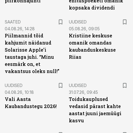
piirkonnajuhti
ehituspoeketi omanik
kopsaka dividendi
SAATED
UUDISED
04.08.26, 14:28
05.08.26, 09:05
Piilmannid tõid
Kristiine keskuse
kahjumit näidanud
omanik omandas
Solarisse Apple’i
kaubanduskeskuse
taustaga juhi. “Minu
Riias
eesmärk on, et
vakantsus oleks null!”
UUDISED
UUDISED
04.08.26, 10:18
31.07.26, 09:45
Vali Aasta
Toidukauplused
Kaubandustegu 2026!
vedasid pärast kahte
aastat juuni jaemüügi
kasvu
ST