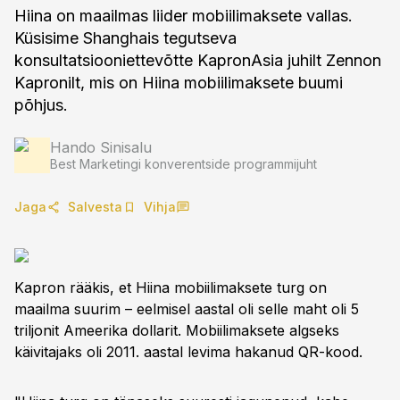
Hiina on maailmas liider mobiilimaksete vallas.
Küsisime Shanghais tegutseva
konsultatsiooniettevõtte KapronAsia juhilt Zennon
Kapronilt, mis on Hiina mobiilimaksete buumi
põhjus.
Hando Sinisalu
Best Marketingi konverentside programmijuht
Jaga
Salvesta
Vihja
Kapron rääkis, et Hiina mobiilimaksete turg on
maailma suurim – eelmisel aastal oli selle maht oli 5
triljonit Ameerika dollarit. Mobiilimaksete algseks
käivitajaks oli 2011. aastal levima hakanud QR-kood.