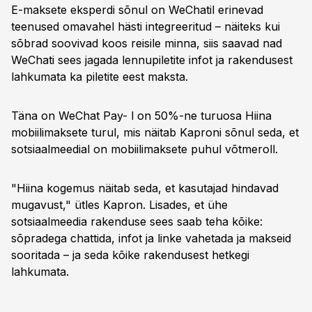
E-maksete eksperdi sõnul on WeChatil erinevad
teenused omavahel hästi integreeritud – näiteks kui
sõbrad soovivad koos reisile minna, siis saavad nad
WeChati sees jagada lennupiletite infot ja rakendusest
lahkumata ka piletite eest maksta.
Täna on WeChat Pay- l on 50%-ne turuosa Hiina
mobiilimaksete turul, mis näitab Kaproni sõnul seda, et
sotsiaalmeedial on mobiilimaksete puhul võtmeroll.
"Hiina kogemus näitab seda, et kasutajad hindavad
mugavust," ütles Kapron. Lisades, et ühe
sotsiaalmeedia rakenduse sees saab teha kõike:
sõpradega chattida, infot ja linke vahetada ja makseid
sooritada – ja seda kõike rakendusest hetkegi
lahkumata.