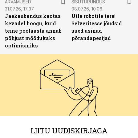
ARVAMUSED
SISUTURUNDUS
31.07.26, 17:37
08.07.26, 10:06
Jaekaubandus kaotas
Ütle robotile tere!
kevadel hoogu, kuid
Selveritesse jõudsid
teine poolaasta annab
uued usinad
põhjust mõõdukaks
põrandapesijad
optimismiks
LIITU UUDISKIRJAGA