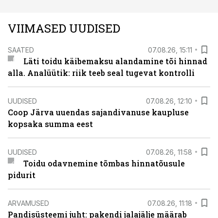
VIIMASED UUDISED
SAATED
07.08.26, 15:11
Läti toidu käibemaksu alandamine tõi hinnad
alla. Analüütik: riik teeb seal tugevat kontrolli
UUDISED
07.08.26, 12:10
Coop Järva uuendas sajandivanuse kaupluse
kopsaka summa eest
UUDISED
07.08.26, 11:58
Toidu odavnemine tõmbas hinnatõusule
pidurit
ARVAMUSED
07.08.26, 11:18
Pandisüsteemi juht: pakendi jalajälje määrab