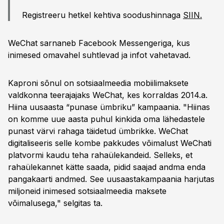
Registreeru hetkel kehtiva soodushinnaga
SIIN.
WeChat sarnaneb Facebook Messengeriga, kus
inimesed omavahel suhtlevad ja infot vahetavad.
Kaproni sõnul on sotsiaalmeedia mobiilimaksete
valdkonna teerajajaks WeChat, kes korraldas 2014.a.
Hiina uusaasta “punase ümbriku” kampaania. "Hiinas
on komme uue aasta puhul kinkida oma lähedastele
punast värvi rahaga täidetud ümbrikke. WeChat
digitaliseeris selle kombe pakkudes võimalust WeChati
platvormi kaudu teha rahaülekandeid. Selleks, et
rahaülekannet kätte saada, pidid saajad andma enda
pangakaarti andmed. See uusaastakampaania harjutas
miljoneid inimesed sotsiaalmeedia maksete
võimalusega," selgitas ta.