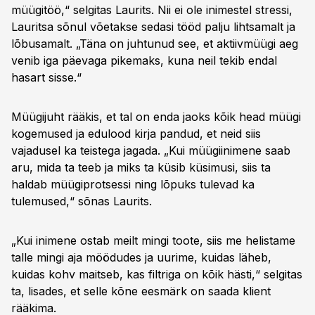
müügitöö,“ selgitas Laurits. Nii ei ole inimestel stressi,
Lauritsa sõnul võetakse sedasi tööd palju lihtsamalt ja
lõbusamalt. „Täna on juhtunud see, et aktiivmüügi aeg
venib iga päevaga pikemaks, kuna neil tekib endal
hasart sisse.“
Müügijuht rääkis, et tal on enda jaoks kõik head müügi
kogemused ja edulood kirja pandud, et neid siis
vajadusel ka teistega jagada. „Kui müügiinimene saab
aru, mida ta teeb ja miks ta küsib küsimusi, siis ta
haldab müügiprotsessi ning lõpuks tulevad ka
tulemused,“ sõnas Laurits.
„Kui inimene ostab meilt mingi toote, siis me helistame
talle mingi aja möödudes ja uurime, kuidas läheb,
kuidas kohv maitseb, kas filtriga on kõik hästi,“ selgitas
ta, lisades, et selle kõne eesmärk on saada klient
rääkima.