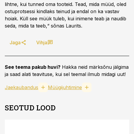
lihtne, kui tunned oma tooteid. Tead, mida müüd, oled
ostuprotsessi kindlaks teinud ja endal on ka vastav
hoiak. Küll see müük tuleb, kui inimene teab ja naudib
seda, mida ta teeb,“ sõnas Laurits.
Jaga
Vihja
See teema pakub huvi?
Hakka neid märksõnu jälgima
ja saad alati teavituse, kui sel teemal ilmub midagi uut!
Jaekaubandus
Müügijuhtimine
SEOTUD LOOD
ST