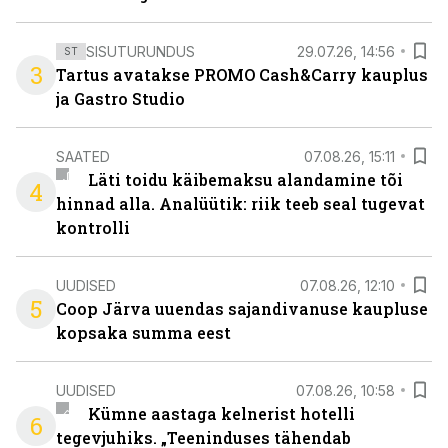
SISUTURUNDUS
29.07.26, 14:56
ST
3
Tartus avatakse PROMO Cash&Carry kauplus
ja Gastro Studio
SAATED
07.08.26, 15:11
Läti toidu käibemaksu alandamine tõi
4
hinnad alla. Analüütik: riik teeb seal tugevat
kontrolli
UUDISED
07.08.26, 12:10
5
Coop Järva uuendas sajandivanuse kaupluse
kopsaka summa eest
UUDISED
07.08.26, 10:58
Kümne aastaga kelnerist hotelli
6
tegevjuhiks. „Teeninduses tähendab