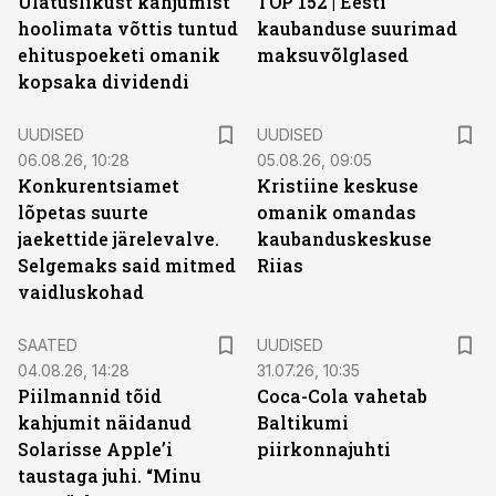
Ulatuslikust kahjumist
TOP 152 | Eesti
hoolimata võttis tuntud
kaubanduse suurimad
ehituspoeketi omanik
maksuvõlglased
kopsaka dividendi
UUDISED
UUDISED
06.08.26, 10:28
05.08.26, 09:05
Konkurentsiamet
Kristiine keskuse
lõpetas suurte
omanik omandas
jaekettide järelevalve.
kaubanduskeskuse
Selgemaks said mitmed
Riias
vaidluskohad
SAATED
UUDISED
04.08.26, 14:28
31.07.26, 10:35
Piilmannid tõid
Coca-Cola vahetab
kahjumit näidanud
Baltikumi
Solarisse Apple’i
piirkonnajuhti
taustaga juhi. “Minu