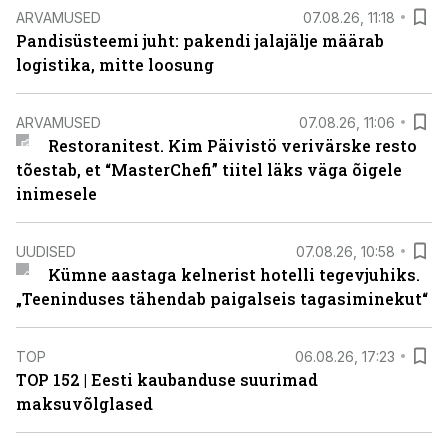
ARVAMUSED
07.08.26, 11:18
Pandisüsteemi juht: pakendi jalajälje määrab
logistika, mitte loosung
ARVAMUSED
07.08.26, 11:06
Restoranitest. Kim Päivistö verivärske resto
tõestab, et “MasterChefi” tiitel läks väga õigele
inimesele
UUDISED
07.08.26, 10:58
Kümne aastaga kelnerist hotelli tegevjuhiks.
„Teeninduses tähendab paigalseis tagasiminekut“
TOP
06.08.26, 17:23
TOP 152 | Eesti kaubanduse suurimad
maksuvõlglased