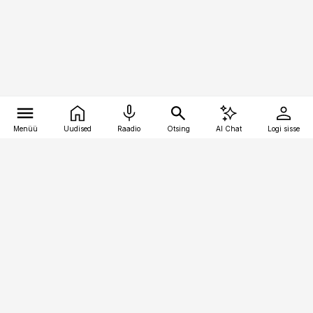
Menüü
Uudised
Raadio
Otsing
AI Chat
Logi sisse
Vana-Lõuna 39/1, 19094 Tallinn
(+372) 667 0111
kaubandus@kaubandus.ee
Telli
Reklaam
Firmast