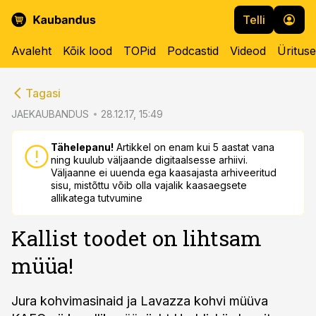
Telli
Avaleht
Kõik lood
TOPid
Podcastid
Videod
Üritus
cebook
cebook
Tagasi
Twitter)
Twitter)
JAEKAUBANDUS
28.12.17, 15:49
kedIn
kedIn
Tähelepanu!
Artikkel on enam kui 5 aastat vana
ning kuulub väljaande digitaalsesse arhiivi.
ail
ail
Väljaanne ei uuenda ega kaasajasta arhiveeritud
sisu, mistõttu võib olla vajalik kaasaegsete
k
k
allikatega tutvumine
Kallist toodet on lihtsam
müüa!
Jura kohvimasinaid ja Lavazza kohvi müüva