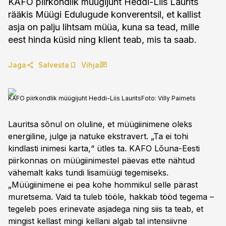
KAFO piirkondlik müügijuht Heddi-Liis Laurits
rääkis Müügi Edulugude konverentsil, et kallist
asja on palju lihtsam müüa, kuna sa tead, mille
eest hinda küsid ning klient teab, mis ta saab.
Jaga
Salvesta
Vihja
KAFO piirkondlik müügijuht Heddi-Liis Laurits
Foto:
Villy Paimets
Lauritsa sõnul on oluline, et müügiinimene oleks
energiline, julge ja natuke ekstravert. „Ta ei tohi
kindlasti inimesi karta,“ ütles ta. KAFO Lõuna-Eesti
piirkonnas on müügiinimestel päevas ette nähtud
vähemalt kaks tundi lisamüügi tegemiseks.
„Müügiinimene ei pea kohe hommikul selle pärast
muretsema. Vaid ta tuleb tööle, hakkab tööd tegema –
tegeleb poes erinevate asjadega ning siis ta teab, et
mingist kellast mingi kellani algab tal intensiivne