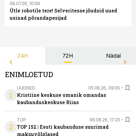
08.07.26, 10:06
Ütle robotile tere! Selveritesse jõudsid uued
usinad põrandapesijad
24H
72H
Nädal
ENIMLOETUD
UUDISED
05.08.26, 09:05
1
Kristiine keskuse omanik omandas
kaubanduskeskuse Riias
TOP
06.08.26, 17:23
2
TOP 152 | Eesti kaubanduse suurimad
maksuvõlglased