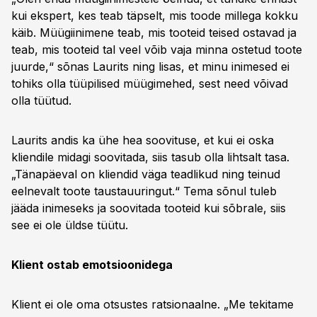
kui ekspert, kes teab täpselt, mis toode millega kokku
käib. Müügiinimene teab, mis tooteid teised ostavad ja
teab, mis tooteid tal veel võib vaja minna ostetud toote
juurde,“ sõnas Laurits ning lisas, et minu inimesed ei
tohiks olla tüüpilised müügimehed, sest need võivad
olla tüütud.
Laurits andis ka ühe hea soovituse, et kui ei oska
kliendile midagi soovitada, siis tasub olla lihtsalt tasa.
„Tänapäeval on kliendid väga teadlikud ning teinud
eelnevalt toote taustauuringut.“ Tema sõnul tuleb
jääda inimeseks ja soovitada tooteid kui sõbrale, siis
see ei ole üldse tüütu.
Klient ostab emotsioonidega
Klient ei ole oma otsustes ratsionaalne. „Me tekitame