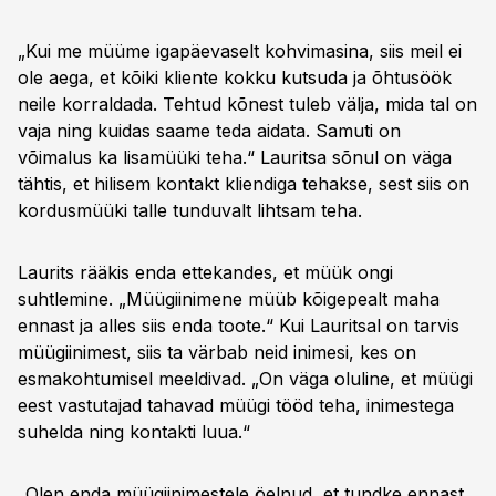
„Kui me müüme igapäevaselt kohvimasina, siis meil ei
ole aega, et kõiki kliente kokku kutsuda ja õhtusöök
neile korraldada. Tehtud kõnest tuleb välja, mida tal on
vaja ning kuidas saame teda aidata. Samuti on
võimalus ka lisamüüki teha.“ Lauritsa sõnul on väga
tähtis, et hilisem kontakt kliendiga tehakse, sest siis on
kordusmüüki talle tunduvalt lihtsam teha.
Laurits rääkis enda ettekandes, et müük ongi
suhtlemine. „Müügiinimene müüb kõigepealt maha
ennast ja alles siis enda toote.“ Kui Lauritsal on tarvis
müügiinimest, siis ta värbab neid inimesi, kes on
esmakohtumisel meeldivad. „On väga oluline, et müügi
eest vastutajad tahavad müügi tööd teha, inimestega
suhelda ning kontakti luua.“
„Olen enda müügiinimestele öelnud, et tundke ennast