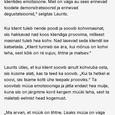
klientides emotsioone. Meil on väga au sees erinevad
toodete demonstratsioonid ja erinevad
degustatsioonid,“ selgitas Laurits.
Kui klient tuleb nende poodi ja soovib kohvimasinat,
siis hakkavad nad koos kliendiga proovima, millisest
masinast tuleb hea kohv. Nad lasevad seda kliendil ise
katsetada. „Klient tunneb ise ära, kui mõnus on kohvi
teha, sest kõik on nii sujuv, lihtne ja maitsev.“
Laurits ütles, et kui klient soovib ainult kohviuba osta,
siis küsime alati, kas ta teed ka soovib. „Kui ta hetkel ei
soovi, siis lisame kotti ühe teepaki prooviks.“ Ta
soovitab müüa emotsiooniga ja jätta endast hea mulje,
kuna siis on järgmine kord kergem müüki teha, sest ta
mäletab eelmist head kogemust.
„Ma arvan, et müük on lihtne. Lisaks müüa on väga