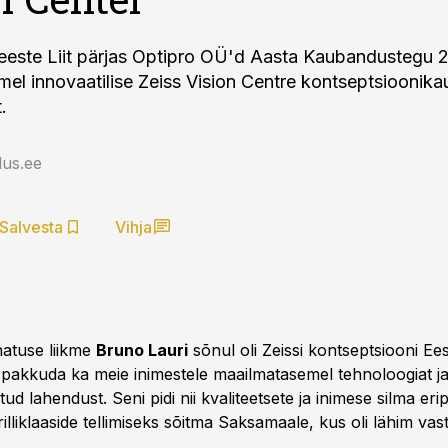
este Liit pärjas Optipro OÜ'd Aasta Kaubandustegu 201
el innovaatilise Zeiss Vision Centre kontseptsioonika
.
us.ee
Salvesta
Vihja
hatuse liikme
Bruno Lauri
sõnul oli Zeissi kontseptsiooni Ee
 pakkuda ka meie inimestele maailmatasemel tehnoloogiat j
tud lahendust. Seni pidi nii kvaliteetsete ja inimese silma eri
illiklaaside tellimiseks sõitma Saksamaale, kus oli lähim vas