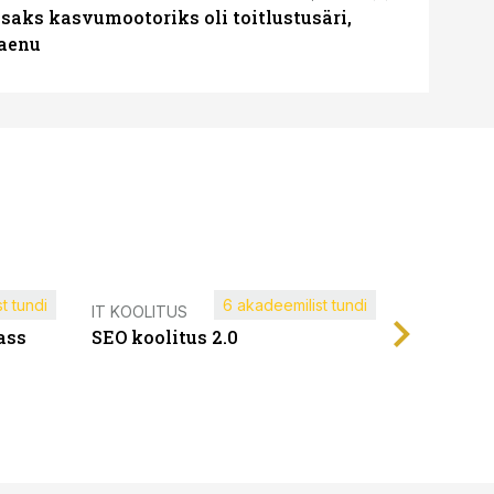
aks kasvumootoriks oli toitlustusäri,
laenu
t tundi
6 akadeemilist tundi
Müügijuh
IT KOOLITUS
ass
SEO koolitus 2.0