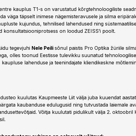
Centre kauplus T1-s on varustatud kõrgtehnoloogiliste sead
da väga täpselt inimese nägemisteravusele ja silma eripäral
Kaupluste kujundus, tehnilised lahendused ning süstemaatilise
ud konsultatsiooniprotsess on loodud ZEISS’i poolt.
idu tegevjuhi
Nele Peili
sõnul paistis Pro Optika žüriile silm
sega, olles toonud Eestisse tulevikku suunatud tehnoloogili
s kaupluse lahenduse ja teenindajate kliendikeskne mõtlemin
usteo kuulutas Kaupmeeste Liit välja juba kuuendat aasta
rgata kaubanduse edulugusid ning tutvustada laiemale ava
dusettevõtjaid. Võitja kuulutati pidulikult välja 2. oktoobr
il.