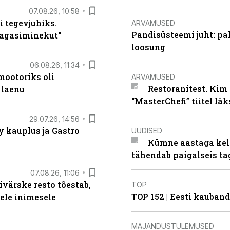
07.08.26, 10:58
i tegevjuhiks.
ARVAMUSED
Pandisüsteemi juht: pak
tagasiminekut“
loosung
06.08.26, 11:34
ootoriks oli
ARVAMUSED
Restoranitest. Kim 
 laenu
“MasterChefi” tiitel lä
29.07.26, 14:56
 kauplus ja Gastro
UUDISED
Kümne aastaga keln
tähendab paigalseis t
07.08.26, 11:06
ivärske resto tõestab,
TOP
TOP 152 | Eesti kauba
gele inimesele
MAJANDUSTULEMUSED