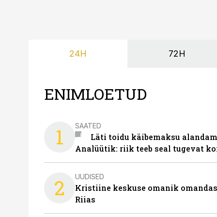
24H
72H
ENIMLOETUD
SAATED
1
Läti toidu käibemaksu alandami
Analüütik: riik teeb seal tugevat ko
UUDISED
2
Kristiine keskuse omanik omanda
Riias