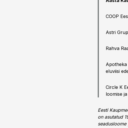
Aasta Kau
COOP Eest
Astri Gru
Rahva Raa
Apotheka A
eluviisi e
Circle K Ee
loomise j
Eesti Kaupmees
on asutatud 19
seadusloome p