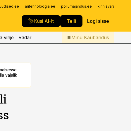
Iseteenindus
uudised.ee
aritehnoloogia.ee
pollumajandus.ee
kinnisvarauudised.
Telli Kaubandus
Küsi AI-lt
Telli
Logi sisse
a vihje
Radar
Minu Kaubandus
taalsesse
la vajalik
li
ss