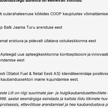
bandustegu auhinna on eelnevalt võitnud:
i sularahateenuse kõikides COOP kauplustes võimaldamise
pp Balti Jaama Turu arenduse eest
mat eristuva ja pidevalt üllatava ostukeskkonna eest
pteegid uue apteegikeskkonna kontseptsiooni ja innovaatili
dendamise eest
sti (Statoil Fuel & Retail Eesti AS) klienditeenindaja positiiv
a kaubandussektori maine kujundamise eest.
te Liit on riigi suurimate jae- ja hulgikaubandusettevõtete 
96. aastal eesmärgiga esindada ja kaitsta liidu liikmete huv
rotsessis, ettevõtluse arendamisel ja hea kaubandustava 