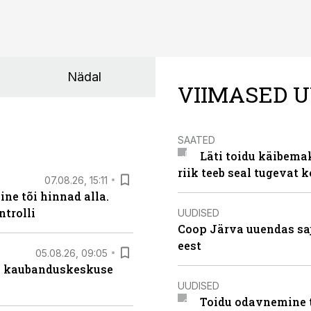
Nädal
VIIMASED U
SAATED
Läti toidu käibema
riik teeb seal tugevat k
07.08.26, 15:11
ne tõi hinnad alla.
ntrolli
UUDISED
Coop Järva uuendas s
eest
05.08.26, 09:05
s kaubanduskeskuse
UUDISED
Toidu odavnemine 