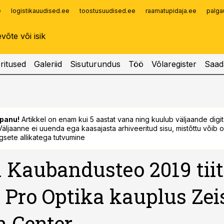
e
logistikauudised.ee
toostusuudised.ee
raamatupidaja.ee
palga
Infopank
Radar
ritused
Galeriid
Sisuturundus
Töö
Võlaregister
Saad
panu!
Artikkel on enam kui 5 aastat vana ning kuulub väljaande digi
. Väljaanne ei uuenda ega kaasajasta arhiveeritud sisu, mistõttu võib ol
sete allikatega tutvumine
 Kaubandusteo 2019 tiit
s Pro Optika kauplus Zei
n Center