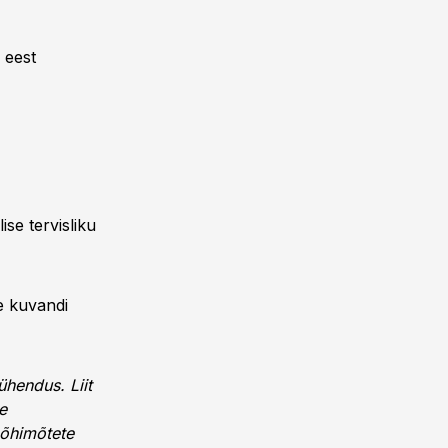
 eest
se tervisliku
se kuvandi
ühendus. Liit
e
põhimõtete