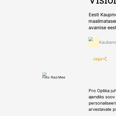
Eesti Kaupme
maailmatasem
avamise eest
Kauband
Jaga
Foto:
Raul Mee
Pro Optika ju
ajendiks soov
personaliseeri
arvestavate pr