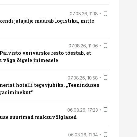
07.08.26, 11:18
endi jalajälje määrab logistika, mitte
07.08.26, 11:06
Päivistö verivärske resto tõestab, et
ks väga õigele inimesele
07.08.26, 10:58
erist hotelli tegevjuhiks. „Teeninduses
agasiminekut“
06.08.26, 17:23
nduse suurimad maksuvõlglased
06.08.26, 11:34