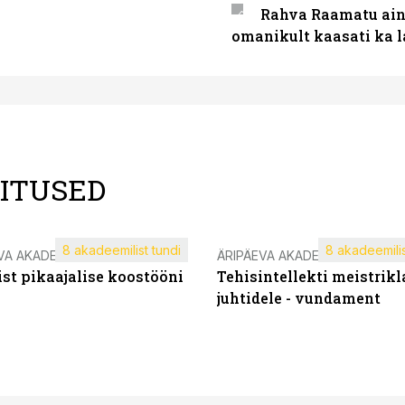
Rahva Raamatu ains
omanikult kaasati ka 
LITUSED
8 akadeemilist tundi
8 akadeemilis
VA AKADEEMIA
ÄRIPÄEVA AKADEEMIA
st pikaajalise koostööni
Tehisintellekti meistrikl
juhtidele - vundament