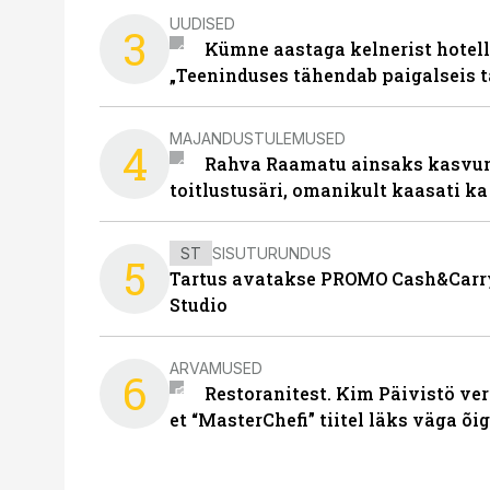
UUDISED
3
Kümne aastaga kelnerist hotell
„Teeninduses tähendab paigalseis 
MAJANDUSTULEMUSED
4
Rahva Raamatu ainsaks kasvum
toitlustusäri, omanikult kaasati ka
ST
SISUTURUNDUS
5
Tartus avatakse PROMO Cash&Carry
Studio
ARVAMUSED
6
Restoranitest. Kim Päivistö ver
et “MasterChefi” tiitel läks väga õi