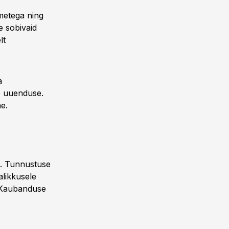
metega ning
e sobivaid
lt
a
se uuenduse.
e.
t. Tunnustuse
likkusele
il Kaubanduse