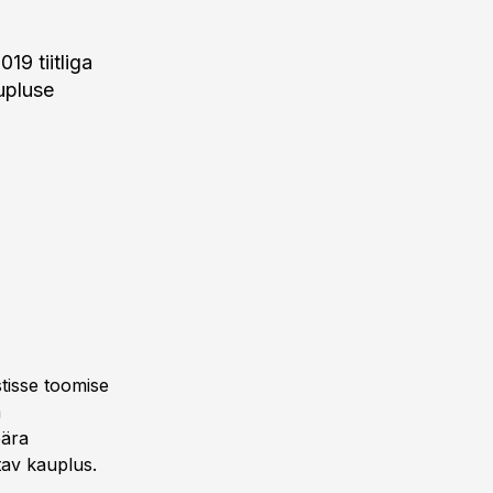
9 tiitliga
upluse
stisse toomise
a
pära
tav kauplus.