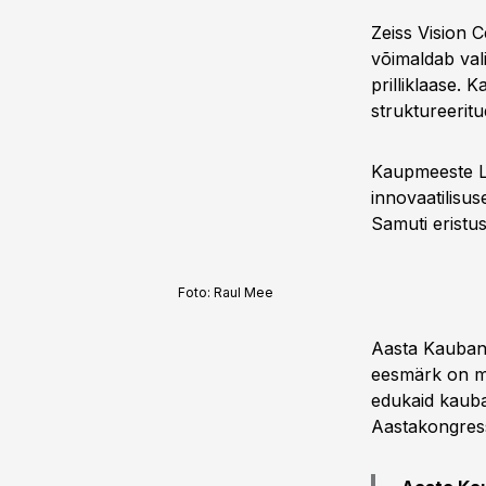
Zeiss Vision 
võimaldab vali
prilliklaase. 
struktureerit
Kaupmeeste Li
innovaatilisu
Samuti eristu
Foto:
Raul Mee
Aasta Kauband
eesmärk on mä
edukaid kauban
Aastakongress