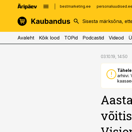
bestmarketing.ee
personaliuudised.e
kinnisvarauudised.ee
imelineajalugu.ee
logistikauudised.ee
imelineteadus.ee
Avaleht
Kõik lood
TOPid
Podcastid
Videod
Ü
cebook
cebook
03.10.19, 14:50
Twitter)
Twitter)
Tähele
kedIn
kedIn
arhiivi
kaasaeg
ail
ail
Aasta
k
k
võiti
Visio