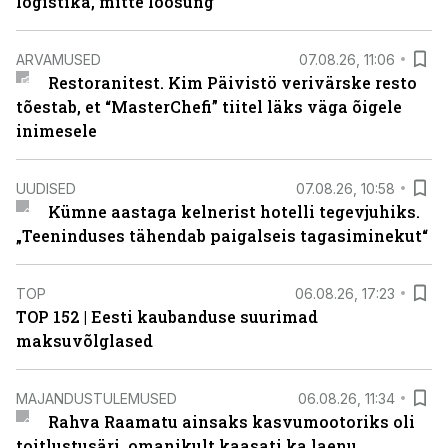
logistika, mitte loosung
ARVAMUSED
07.08.26, 11:06
Restoranitest. Kim Päivistö verivärske resto
tõestab, et “MasterChefi” tiitel läks väga õigele
inimesele
UUDISED
07.08.26, 10:58
Kümne aastaga kelnerist hotelli tegevjuhiks.
„Teeninduses tähendab paigalseis tagasiminekut“
TOP
06.08.26, 17:23
TOP 152 | Eesti kaubanduse suurimad
maksuvõlglased
MAJANDUSTULEMUSED
06.08.26, 11:34
Rahva Raamatu ainsaks kasvumootoriks oli
toitlustusäri, omanikult kaasati ka laenu