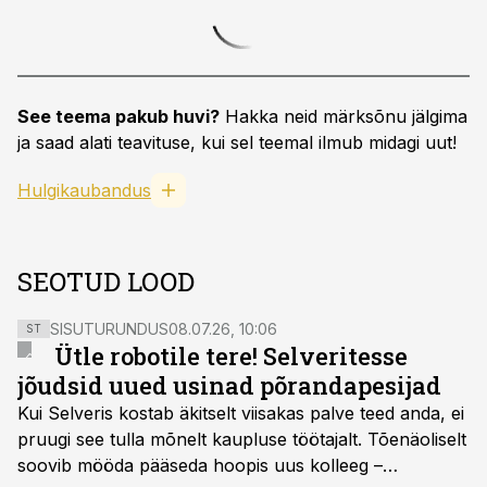
See teema pakub huvi?
Hakka neid märksõnu jälgima
ja saad alati teavituse, kui sel teemal ilmub midagi uut!
Hulgikaubandus
SEOTUD LOOD
SISUTURUNDUS
08.07.26, 10:06
ST
Ütle robotile tere! Selveritesse
jõudsid uued usinad põrandapesijad
Kui Selveris kostab äkitselt viisakas palve teed anda, ei
pruugi see tulla mõnelt kaupluse töötajalt. Tõenäoliselt
soovib mööda pääseda hoopis uus kolleeg –