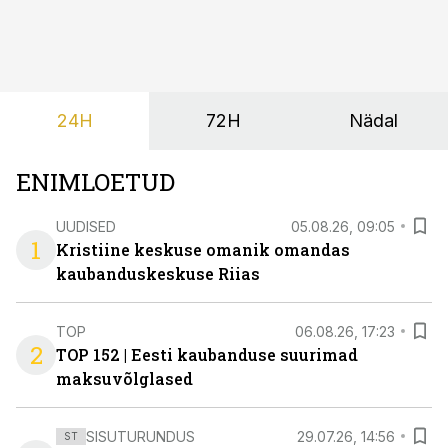
põrandapesurobot, kes liigub rahulikult, vabandab
vajadusel ja annab eesti keeles teada, et aeg on
põrandad särama lüüa.
24H
72H
Nädal
ENIMLOETUD
UUDISED
05.08.26, 09:05
1
Kristiine keskuse omanik omandas
kaubanduskeskuse Riias
TOP
06.08.26, 17:23
2
TOP 152 | Eesti kaubanduse suurimad
maksuvõlglased
SISUTURUNDUS
29.07.26, 14:56
ST