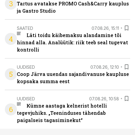
3
Tartus avatakse PROMO Cash&Carry kauplus
ja Gastro Studio
SAATED
07.08.26, 15:11
Läti toidu käibemaksu alandamine tõi
4
hinnad alla. Analüütik: riik teeb seal tugevat
kontrolli
UUDISED
07.08.26, 12:10
5
Coop Järva uuendas sajandivanuse kaupluse
kopsaka summa eest
UUDISED
07.08.26, 10:58
Kümne aastaga kelnerist hotelli
6
tegevjuhiks. „Teeninduses tähendab
paigalseis tagasiminekut“