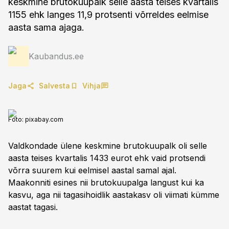
keskmine brutokuupalk selle aasta teises kvartalis
1155 ehk langes 11,9 protsenti võrreldes eelmise
aasta sama ajaga.
Kaubandus.ee
Jaga
Salvesta
Vihja
Foto:
pixabay.com
Valdkondade ülene keskmine brutokuupalk oli selle
aasta teises kvartalis 1433 eurot ehk vaid protsendi
võrra suurem kui eelmisel aastal samal ajal.
Maakonniti esines nii brutokuupalga langust kui ka
kasvu, aga nii tagasihoidlik aastakasv oli viimati kümme
aastat tagasi.