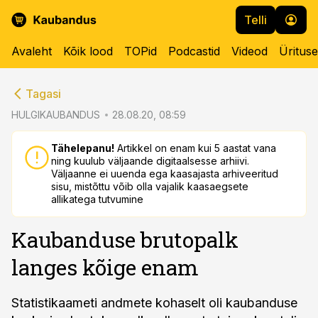
Telli
Avaleht
Kõik lood
TOPid
Podcastid
Videod
Üritus
cebook
Tagasi
Twitter)
HULGIKAUBANDUS
28.08.20, 08:59
kedIn
Tähelepanu!
Artikkel on enam kui 5 aastat vana
ning kuulub väljaande digitaalsesse arhiivi.
ail
Väljaanne ei uuenda ega kaasajasta arhiveeritud
sisu, mistõttu võib olla vajalik kaasaegsete
k
allikatega tutvumine
Kaubanduse brutopalk
langes kõige enam
Statistikaameti andmete kohaselt oli kaubanduse