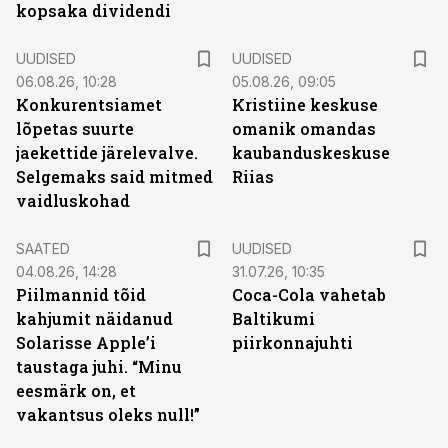
kopsaka dividendi
UUDISED
UUDISED
06.08.26, 10:28
05.08.26, 09:05
Konkurentsiamet
Kristiine keskuse
lõpetas suurte
omanik omandas
jaekettide järelevalve.
kaubanduskeskuse
Selgemaks said mitmed
Riias
vaidluskohad
SAATED
UUDISED
04.08.26, 14:28
31.07.26, 10:35
Piilmannid tõid
Coca-Cola vahetab
kahjumit näidanud
Baltikumi
Solarisse Apple’i
piirkonnajuhti
taustaga juhi. “Minu
eesmärk on, et
vakantsus oleks null!”