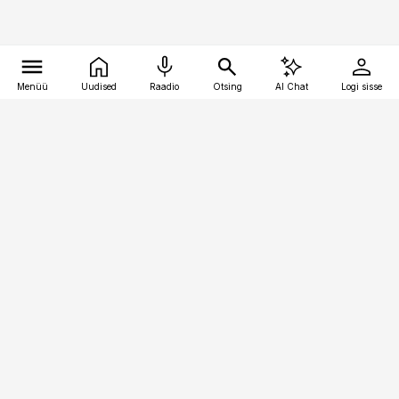
Menüü
Uudised
Raadio
Otsing
AI Chat
Logi sisse
Vana-Lõuna 39/1, 19094 Tallinn
(+372) 667 0111
kaubandus@kaubandus.ee
Telli
Reklaam
Firmast
Sisu kasutamisõigused
Ajakirjaniku
eetikakoodeks
Üldtingimused
Privaatsustingimused