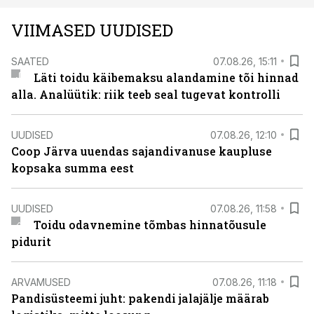
VIIMASED UUDISED
SAATED
07.08.26, 15:11
Läti toidu käibemaksu alandamine tõi hinnad
alla. Analüütik: riik teeb seal tugevat kontrolli
UUDISED
07.08.26, 12:10
Coop Järva uuendas sajandivanuse kaupluse
kopsaka summa eest
UUDISED
07.08.26, 11:58
Toidu odavnemine tõmbas hinnatõusule
pidurit
ARVAMUSED
07.08.26, 11:18
Pandisüsteemi juht: pakendi jalajälje määrab