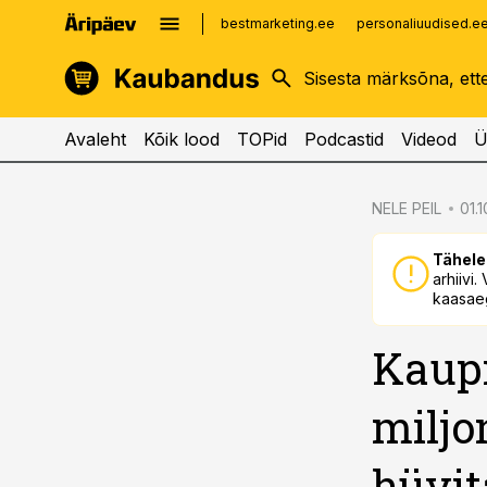
bestmarketing.ee
personaliuudised.e
kinnisvarauudised.ee
imelineajalugu.ee
logistikauudised.ee
imelineteadus.ee
Avaleht
Kõik lood
TOPid
Podcastid
Videod
Ü
cebook
NELE PEIL
01.1
Twitter)
Tähele
kedIn
arhiivi
kaasaeg
ail
Kaupm
k
miljo
hüvi