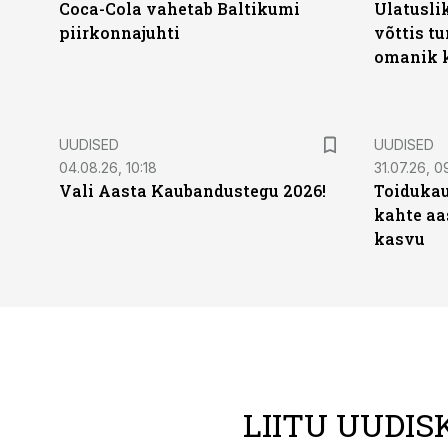
Coca-Cola vahetab Baltikumi
Ulatusli
piirkonnajuhti
võttis t
omanik k
UUDISED
UUDISED
04.08.26, 10:18
31.07.26, 0
Vali Aasta Kaubandustegu 2026!
Toidukau
kahte aa
kasvu
LIITU UUDIS