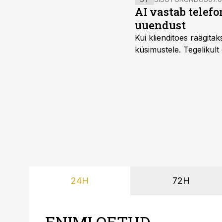
AI vastab telefo
uuendust
Kui klienditoes räägita
küsimustele. Tegelikult
24H
72H
ENIMLOETUD