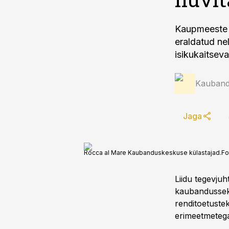
Kaupmeeste l
eraldatud nel
isikukaitsev
Kauband
Jaga
Rocca al Mare Kaubanduskeskuse külastajad.
Fo
Liidu tegevjuh
kaubandussekto
renditoetuste
erimeetmetega