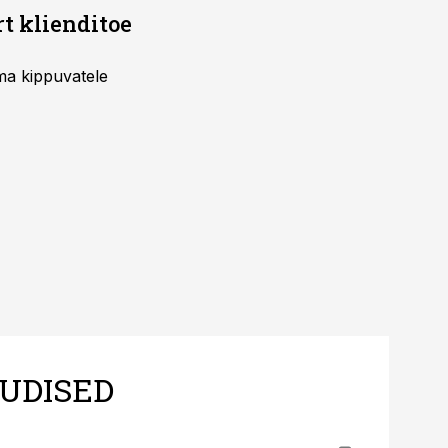
rt klienditoe
uma kippuvatele
UDISED