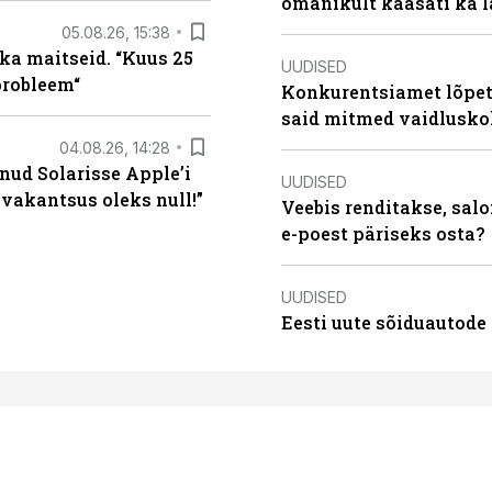
omanikult kaasati ka 
05.08.26, 15:38
ka maitseid. “Kuus 25
UUDISED
probleem“
Konkurentsiamet lõpeta
said mitmed vaidlusk
04.08.26, 14:28
nud Solarisse Apple’i
UUDISED
 vakantsus oleks null!”
Veebis renditakse, salo
e-poest päriseks osta?
UUDISED
Eesti uute sõiduautode 