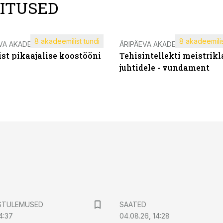
LITUSED
8 akadeemilist tundi
8 akadeemilis
VA AKADEEMIA
ÄRIPÄEVA AKADEEMIA
st pikaajalise koostööni
Tehisintellekti meistrikl
juhtidele - vundament
STULEMUSED
SAATED
4:37
04.08.26, 14:28