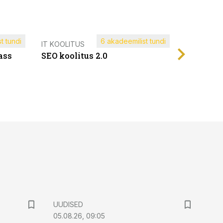
t tundi
6 akadeemilist tundi
Müügijuh
IT KOOLITUS
ass
SEO koolitus 2.0
UUDISED
05.08.26, 09:05