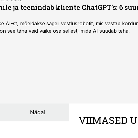
nile ja teenindab kliente ChatGPT’s: 6 suu
kse AI-st, mõeldakse sageli vestlusrobotit, mis vastab kord
 on see täna vaid väike osa sellest, mida AI suudab teha.
Nädal
VIIMASED U