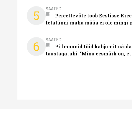
SAATED
5
Pereettevõte toob Eestisse Kree
fetatünni maha müüa ei ole mingi 
SAATED
6
Piilmannid tõid kahjumit näida
taustaga juhi. “Minu eesmärk on, et