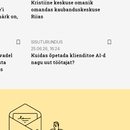
t
Kristiine keskuse omanik
’i
omandas kaubanduskeskuse
märk on,
Riias
ST
SISUTURUNDUS
25.06.26, 16:24
vadel
Kuidas õpetada klienditoe AI-d
sta
nagu uut töötajat?
ks