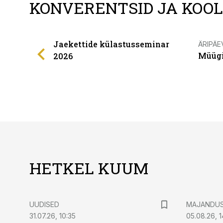
KONVERENTSID JA KOO
Jaekettide külastusseminar
ÄRIPÄE
Müügi
2026
HETKEL KUUM
UUDISED
MAJANDU
31.07.26, 10:35
05.08.26, 1