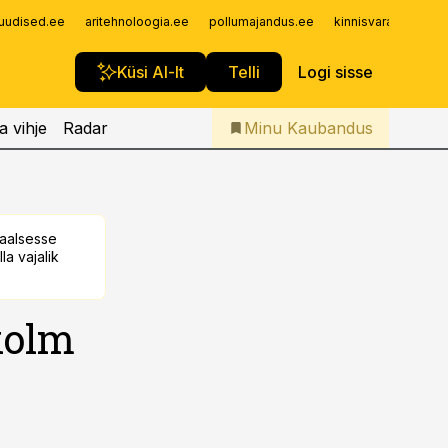
Iseteenindus
uudised.ee
aritehnoloogia.ee
pollumajandus.ee
kinnisvarauudised.
Telli Kaubandus
Küsi AI-lt
Telli
Logi sisse
a vihje
Radar
Minu Kaubandus
taalsesse
la vajalik
 kolm