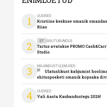
UUDISED
1
Kristiine keskuse omanik omanda
Riias
ST
SISUTURUNDUS
2
Tartus avatakse PROMO Cash&Carry
Studio
MAJANDUSTULEMUSED
3
Ulatuslikust kahjumist hoolima
ehituspoeketi omanik kopsaka div
UUDISED
4
Vali Aasta Kaubandustegu 2026!