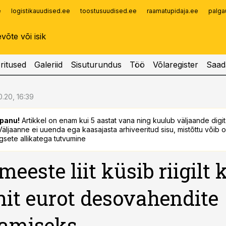
e
logistikauudised.ee
toostusuudised.ee
raamatupidaja.ee
palga
Infopank
Radar
ritused
Galeriid
Sisuturundus
Töö
Võlaregister
Saad
0.20, 16:39
panu!
Artikkel on enam kui 5 aastat vana ning kuulub väljaande digi
. Väljaanne ei uuenda ega kaasajasta arhiveeritud sisu, mistõttu võib ol
sete allikatega tutvumine
eeste liit küsib riigilt
nit eurot desovahendite
tamiseks