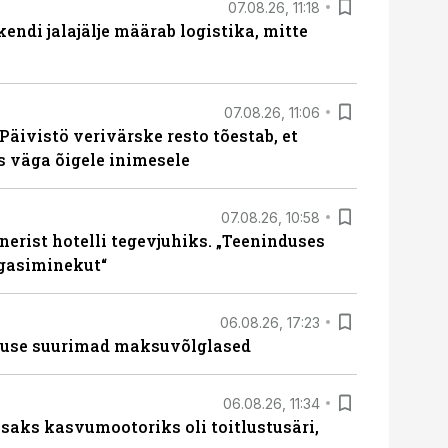
07.08.26, 11:18
endi jalajälje määrab logistika, mitte
07.08.26, 11:06
Päivistö verivärske resto tõestab, et
ks väga õigele inimesele
07.08.26, 10:58
erist hotelli tegevjuhiks. „Teeninduses
agasiminekut“
06.08.26, 17:23
nduse suurimad maksuvõlglased
06.08.26, 11:34
aks kasvumootoriks oli toitlustusäri,