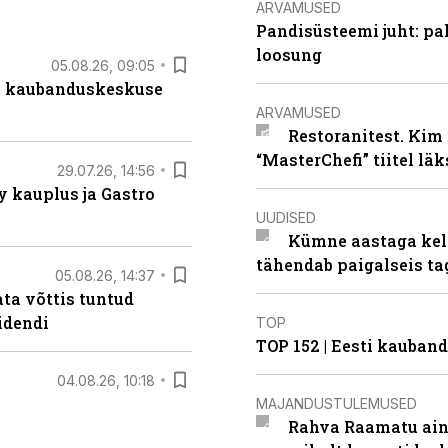
ARVAMUSED
Pandisüsteemi juht: pak
loosung
05.08.26, 09:05
s kaubanduskeskuse
ARVAMUSED
Restoranitest. Kim 
“MasterChefi” tiitel lä
29.07.26, 14:56
 kauplus ja Gastro
UUDISED
Kümne aastaga keln
tähendab paigalseis t
05.08.26, 14:37
ta võttis tuntud
idendi
TOP
TOP 152 | Eesti kauba
04.08.26, 10:18
MAJANDUSTULEMUSED
Rahva Raamatu ains