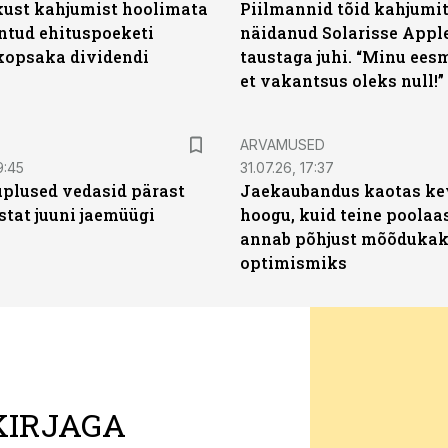
kust kahjumist hoolimata
Piilmannid tõid kahjumi
untud ehituspoeketi
näidanud Solarisse Apple
opsaka dividendi
taustaga juhi. “Minu ees
et vakantsus oleks null!”
ARVAMUSED
9:45
31.07.26, 17:37
plused vedasid pärast
Jaekaubandus kaotas ke
stat juuni jaemüügi
hoogu, kuid teine poolaa
annab põhjust mõõduka
optimismiks
KIRJAGA