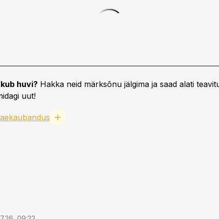
kub huvi?
Hakka neid märksõnu jälgima ja saad alati teavitu
idagi uut!
aekaubandus
7.26, 09:22