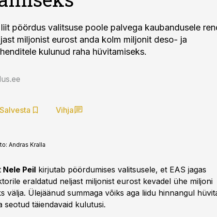
iit pöördus valitsuse poole palvega kaubandusele ren
jast miljonist eurost anda kolm miljonit deso- ja
ahenditele kulunud raha hüvitamiseks.
us.ee
Salvesta
Vihja
to:
Andras Kralla
t
Nele Peil
kirjutab pöördumises valitsusele, et EAS jagas
rile eraldatud neljast miljonist eurost kevadel ühe miljoni
ks välja. Ülejäänud summaga võiks aga liidu hinnangul hüvit
 seotud täiendavaid kulutusi.