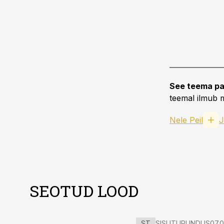
See teema pa
teemal ilmub m
Nele Peil
J
SEOTUD LOOD
ST
SISUTURUNDUS
07.0