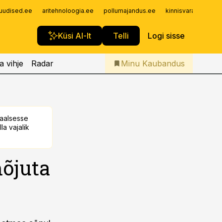
Iseteenindus
uudised.ee
aritehnoloogia.ee
pollumajandus.ee
kinnisvarauudised.
Telli Kaubandus
Küsi AI-lt
Telli
Logi sisse
a vihje
Radar
Minu Kaubandus
taalsesse
la vajalik
õjuta