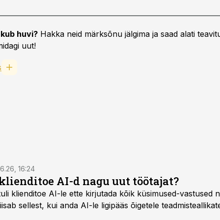
kub huvi?
Hakka neid märksõnu jälgima ja saad alati teavitu
idagi uut!
s
6.26, 16:24
klienditoe AI-d nagu uut töötajat?
uli klienditoe AI-le ette kirjutada kõik küsimused-vastused n
sab sellest, kui anda AI-le ligipääs õigetele teadmisteallikat