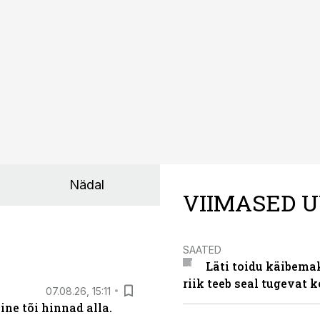
Nädal
VIIMASED U
SAATED
Läti toidu käibema
riik teeb seal tugevat k
07.08.26, 15:11
ne tõi hinnad alla.