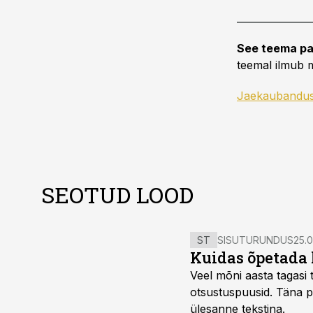
See teema pa
teemal ilmub m
Jaekaubandu
SEOTUD LOOD
ST
SISUTURUNDUS
25.0
Kuidas õpetada 
Veel mõni aasta tagasi t
otsustuspuusid. Täna pii
ülesanne tekstina.