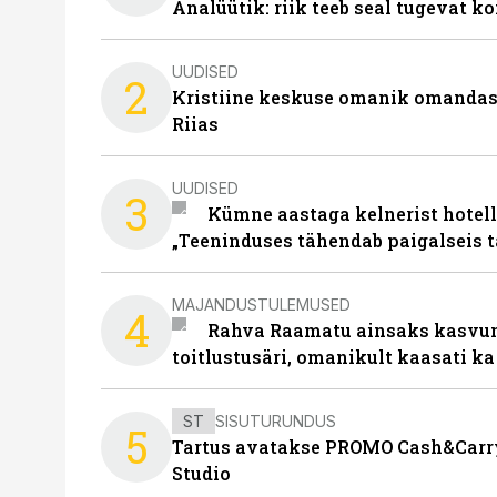
Analüütik: riik teeb seal tugevat ko
UUDISED
2
Kristiine keskuse omanik omanda
Riias
UUDISED
3
Kümne aastaga kelnerist hotell
„Teeninduses tähendab paigalseis 
MAJANDUSTULEMUSED
4
Rahva Raamatu ainsaks kasvum
toitlustusäri, omanikult kaasati ka
ST
SISUTURUNDUS
5
Tartus avatakse PROMO Cash&Carry
Studio