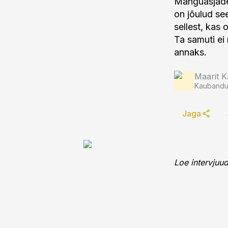
Mänguasjade
on jõulud se
sellest, kas
Ta samuti ei 
annaks.
Maarit K
Kaubandus
Jaga
Loe intervjuu