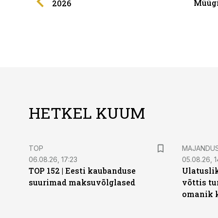
Müügi
2026
HETKEL KUUM
TOP
MAJANDU
06.08.26, 17:23
05.08.26, 1
TOP 152 | Eesti kaubanduse
Ulatusli
suurimad maksuvõlglased
võttis t
omanik k