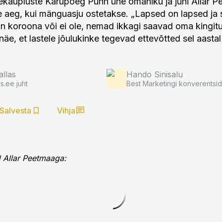
kaupluste Karupoeg Puhh ühe omaniku ja juhi Allar P
e aeg, kui mänguasju ostetakse. „Lapsed on lapsed ja s
 on koroona või ei ole, nemad ikkagi saavad oma kingit
näe, et lastele jõulukinke tegevad ettevõtted sel aasta
allas
Hando Sinisalu
.ee juht
Best Marketingi konverentsi
Salvesta
Vihja
d Allar Peetmaaga: