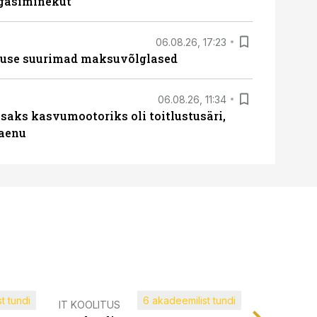
agasiminekut“
06.08.26, 17:23
nduse suurimad maksuvõlglased
06.08.26, 11:34
aks kasvumootoriks oli toitlustusäri,
laenu
t tundi
6 akadeemilist tundi
Müügijuh
IT KOOLITUS