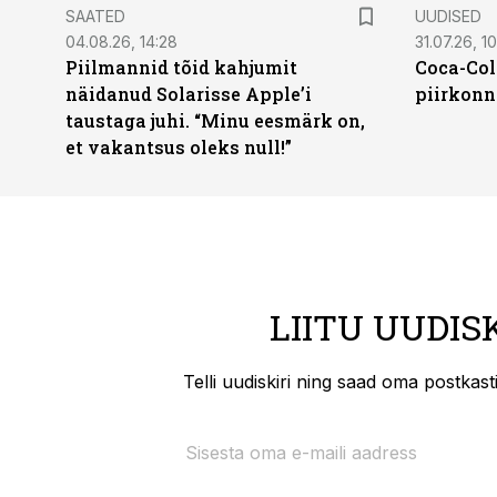
SAATED
UUDISED
04.08.26, 14:28
31.07.26, 10
Piilmannid tõid kahjumit
Coca-Col
näidanud Solarisse Apple’i
piirkonn
taustaga juhi. “Minu eesmärk on,
et vakantsus oleks null!”
LIITU UUDIS
Telli uudiskiri ning saad oma postkas