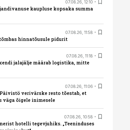
07.08.26, 12:10
ajandivanuse kaupluse kopsaka summa
07.08.26, 11:58
tõmbas hinnatõusule pidurit
07.08.26, 11:18
endi jalajälje määrab logistika, mitte
07.08.26, 11:06
Päivistö verivärske resto tõestab, et
ks väga õigele inimesele
07.08.26, 10:58
erist hotelli tegevjuhiks. „Teeninduses