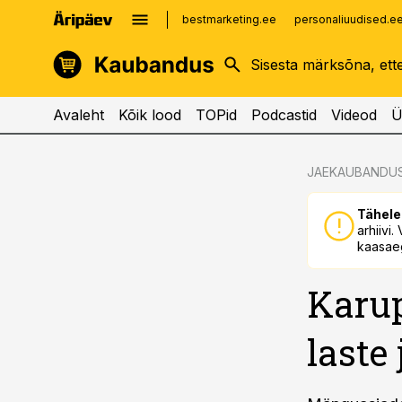
bestmarketing.ee
personaliuudised.e
kinnisvarauudised.ee
imelineajalugu.ee
logistikauudised.ee
imelineteadus.ee
Avaleht
Kõik lood
TOPid
Podcastid
Videod
Ü
cebook
JAEKAUBANDU
Twitter)
Tähele
kedIn
arhiivi
kaasaeg
ail
Karup
k
laste