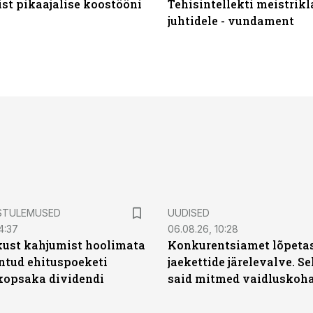
st pikaajalise koostööni
Tehisintellekti meistrikl
juhtidele - vundament
STULEMUSED
UUDISED
4:37
06.08.26, 10:28
kust kahjumist hoolimata
Konkurentsiamet lõpetas
untud ehituspoeketi
jaekettide järelevalve. 
opsaka dividendi
said mitmed vaidluskoh