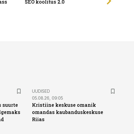
ass
SEO koolitus 2.0
UUDISED
05.08.26, 09:05
 suurte
Kristiine keskuse omanik
Selgemaks
omandas kaubanduskeskuse
ad
Riias