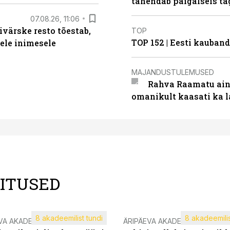
tähendab paigalseis t
07.08.26, 11:06
ivärske resto tõestab,
TOP
TOP 152 | Eesti kauba
gele inimesele
MAJANDUSTULEMUSED
Rahva Raamatu ains
omanikult kaasati ka 
LITUSED
8 akadeemilist tundi
8 akadeemilis
VA AKADEEMIA
ÄRIPÄEVA AKADEEMIA