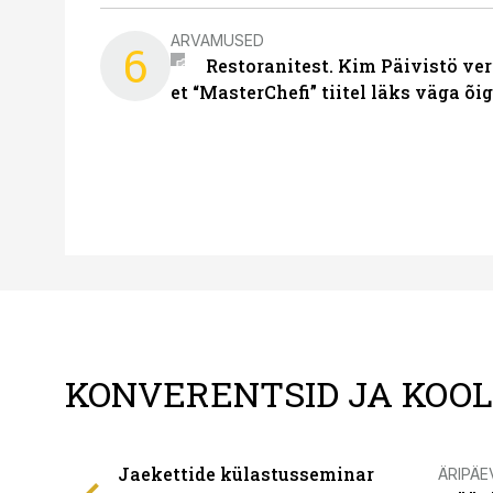
ARVAMUSED
6
Restoranitest. Kim Päivistö ver
et “MasterChefi” tiitel läks väga õi
KONVERENTSID JA KOO
Jaekettide külastusseminar
ÄRIPÄE