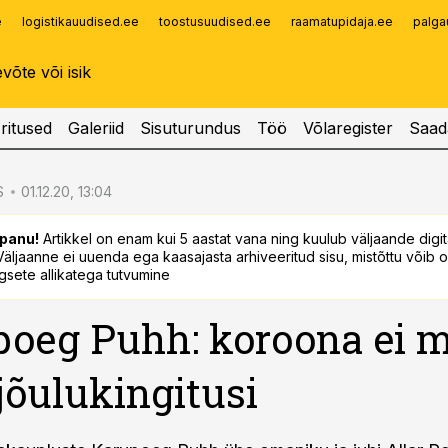
e
logistikauudised.ee
toostusuudised.ee
raamatupidaja.ee
palga
Infopank
Radar
ritused
Galeriid
Sisuturundus
Töö
Võlaregister
Saad
S
01.12.20, 13:04
panu!
Artikkel on enam kui 5 aastat vana ning kuulub väljaande digi
. Väljaanne ei uuenda ega kaasajasta arhiveeritud sisu, mistõttu võib ol
sete allikatega tutvumine
oeg Puhh: koroona ei m
 jõulukingitusi