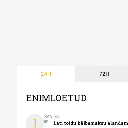
24H
72H
ENIMLOETUD
SAATED
1
Läti toidu käibemaksu alandami