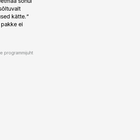
eetmaa sõnul
õltuvalt
used kätte.“
l pakke ei
de programmijuht