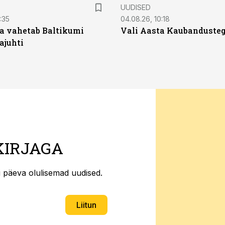
UUDISED
:35
04.08.26, 10:18
a vahetab Baltikumi
Vali Aasta Kaubandusteg
ajuhti
KIRJAGA
ti päeva olulisemad uudised.
Liitun