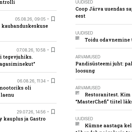
ntrolli
UUDISED
Coop Järva uuendas s
eest
05.08.26, 09:05
s kaubanduskeskuse
UUDISED
Toidu odavnemine 
07.08.26, 10:58
i tegevjuhiks.
ARVAMUSED
Pandisüsteemi juht: pak
tagasiminekut“
loosung
06.08.26, 11:34
ootoriks oli
ARVAMUSED
Restoranitest. Kim 
 laenu
“MasterChefi” tiitel lä
29.07.26, 14:56
 kauplus ja Gastro
UUDISED
Kümne aastaga keln