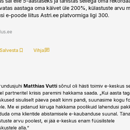
s sai eile 5-aastaseks ja tähistas sellega oma rekordaa
vatas aastaga oma käivet üle 200%, külastuste arvu m
si e-poode liitus Astri.ee platvormiga ligi 300.
us.ee
Salvesta
Vihja
urundusjuhi
Matthias Vutti
sõnul oli hästi toimiv e-keskus se
el partneritel kriisis paremini hakkama saada. „Kui aasta tag
used sisuliselt päeva pealt kinni pandi, suunasime kogu 
e. Me ei pidanud kiiruga hakkama poolikuid lahendusi pak
uda oma klientide abistamisele e-kaubanduse suunal. Tän
stuste arvu poolest, ei jää e-keskus enam füüsilistele
ustele alla.“