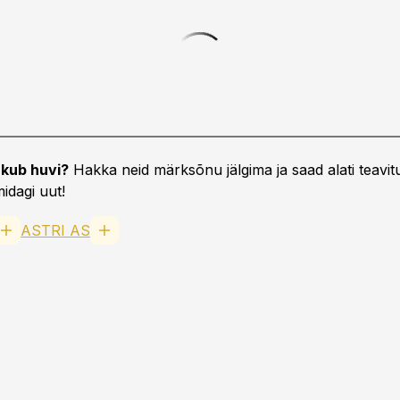
kub huvi?
Hakka neid märksõnu jälgima ja saad alati teavitu
idagi uut!
ASTRI AS