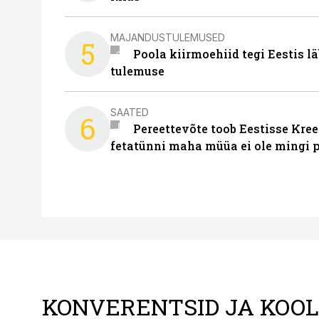
MAJANDUSTULEMUSED
5
Poola kiirmoehiid tegi Eestis l
tulemuse
SAATED
6
Pereettevõte toob Eestisse Kree
fetatünni maha müüa ei ole mingi 
KONVERENTSID JA KOO