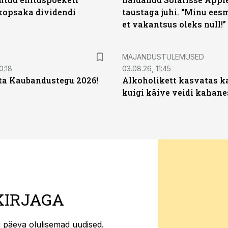
opsaka dividendi
taustaga juhi. “Minu ees
et vakantsus oleks null!”
MAJANDUSTULEMUSED
0:18
03.08.26, 11:45
ta Kaubandustegu 2026!
Alkoholikett kasvatas k
kuigi käive veidi kahane
KIRJAGA
ti päeva olulisemad uudised.