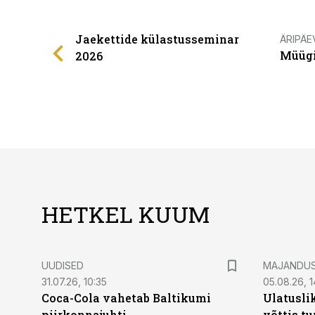
Jaekettide külastusseminar
ÄRIPÄE
Müügi
2026
HETKEL KUUM
UUDISED
MAJANDU
31.07.26, 10:35
05.08.26, 1
Coca-Cola vahetab Baltikumi
Ulatusli
piirkonnajuhti
võttis t