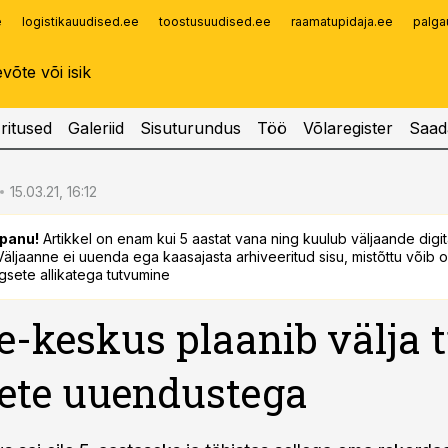
e
logistikauudised.ee
toostusuudised.ee
raamatupidaja.ee
palga
Infopank
Radar
ritused
Galeriid
Sisuturundus
Töö
Võlaregister
Saad
15.03.21, 16:12
panu!
Artikkel on enam kui 5 aastat vana ning kuulub väljaande digi
. Väljaanne ei uuenda ega kaasajasta arhiveeritud sisu, mistõttu võib ol
sete allikatega tutvumine
 e-keskus plaanib välja t
ete uuendustega