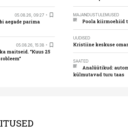
MAJANDUSTULEMUSED
05.08.26, 09:27
Poola kiirmoehiid 
äbi aegade parima
UUDISED
Kristiine keskuse oma
05.08.26, 15:38
ka maitseid. “Kuus 25
probleem“
SAATED
Analüütikud: auto
külmutavad turu taas
LITUSED