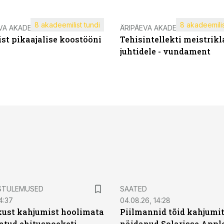
8 akadeemilist tundi
8 akadeemilis
VA AKADEEMIA
ÄRIPÄEVA AKADEEMIA
st pikaajalise koostööni
Tehisintellekti meistrikl
juhtidele - vundament
STULEMUSED
SAATED
4:37
04.08.26, 14:28
kust kahjumist hoolimata
Piilmannid tõid kahjumi
untud ehituspoeketi
näidanud Solarisse Apple