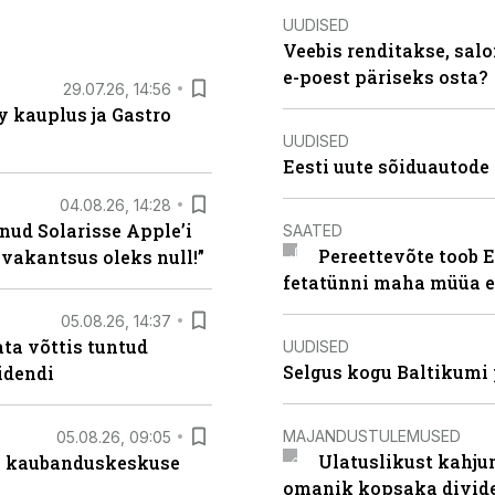
UUDISED
Veebis renditakse, salo
e-poest päriseks osta?
29.07.26, 14:56
 kauplus ja Gastro
UUDISED
Eesti uute sõiduautode 
04.08.26, 14:28
nud Solarisse Apple’i
SAATED
Pereettevõte toob E
 vakantsus oleks null!”
fetatünni maha müüa ei
05.08.26, 14:37
ta võttis tuntud
UUDISED
Selgus kogu Baltikumi
idendi
MAJANDUSTULEMUSED
05.08.26, 09:05
Ulatuslikust kahju
s kaubanduskeskuse
omanik kopsaka divid