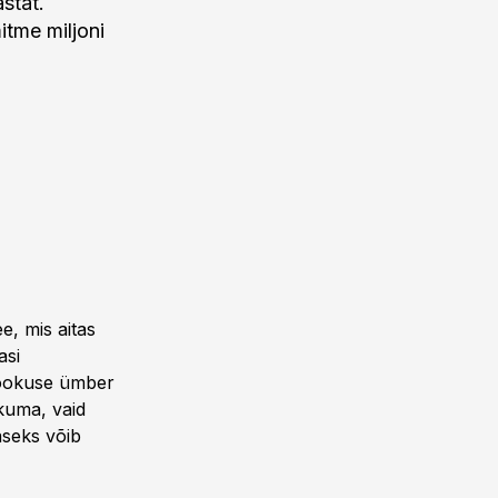
stat.
itme miljoni
e, mis aitas
asi
fookuse ümber
kuma, vaid
aseks võib