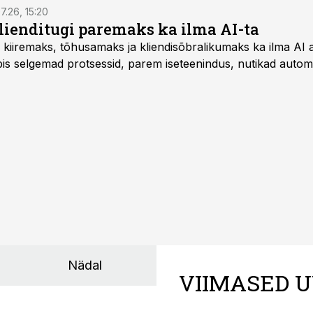
7.26, 15:20
ienditugi paremaks ka ilma AI-ta
 kiiremaks, tõhusamaks ja kliendisõbralikumaks ka ilma AI a
s selgemad protsessid, parem iseteenindus, nutikad automat
Nädal
VIIMASED U