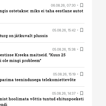
06.08.26, 07:30
ngis ostetakse: miks ei taha eestlane autot
05.08.26, 15:42
turg on jätkuvalt plussis
05.08.26, 15:38
estisse Kreeka maitseid. “Kuus 25
 ole mingi probleem“
05.08.26, 15:19
 parima teenindusega telekomiettevõte
05.08.26, 14:37
mist hoolimata võttis tuntud ehituspoeketi
endi