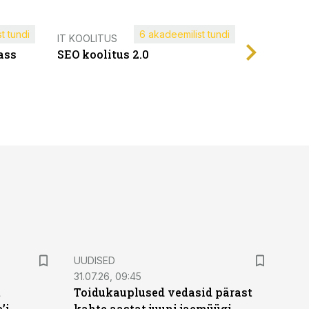
t tundi
6 akadeemilist tundi
Müügijuh
IT KOOLITUS
ass
SEO koolitus 2.0
UUDISED
31.07.26, 09:45
t
Toidukauplused vedasid pärast
’i
kahte aastat juuni jaemüügi