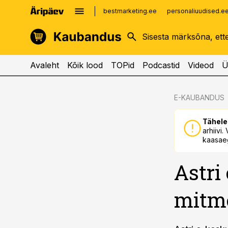
bestmarketing.ee
personaliuudised.e
kinnisvarauudised.ee
imelineajalugu.ee
logistikauudised.ee
imelineteadus.ee
Avaleht
Kõik lood
TOPid
Podcastid
Videod
Ü
cebook
E-KAUBANDUS
Twitter)
Tähele
kedIn
arhiivi
kaasaeg
ail
Astri
k
mitm