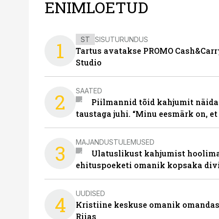
ENIMLOETUD
ST
SISUTURUNDUS
1
Tartus avatakse PROMO Cash&Carry
Studio
SAATED
2
Piilmannid tõid kahjumit näida
taustaga juhi. “Minu eesmärk on, et
MAJANDUSTULEMUSED
3
Ulatuslikust kahjumist hoolima
ehituspoeketi omanik kopsaka div
UUDISED
4
Kristiine keskuse omanik omanda
Riias