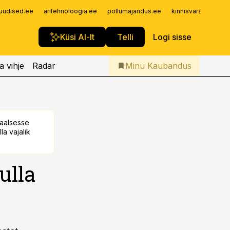
Iseteenindus
uudised.ee
aritehnoloogia.ee
pollumajandus.ee
kinnisvarauudised.
Telli Kaubandus
Küsi AI-lt
Telli
Logi sisse
a vihje
Radar
Minu Kaubandus
taalsesse
la vajalik
ulla