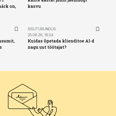
märk on,
kasvu
ST
SISUTURUNDUS
25.06.26, 16:24
asumit,
Kuidas õpetada klienditoe AI-d
s
nagu uut töötajat?