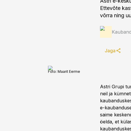
Astri e-kesku
Ettevõte kas
võrra ning uu
Kauband
Jaga
Foto:
Maarit Eerme
Astri Grupi t
neil ja kümnet
kaubanduskesk
e-kaubandusel
saime keskend
öelda, et küla
kaubanduskesk