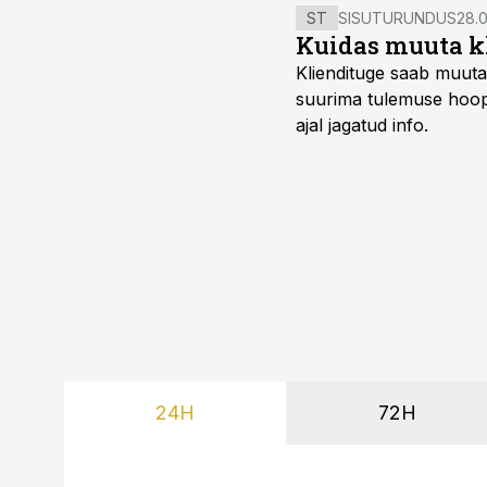
ST
SISUTURUNDUS
28.0
Kuidas muuta kl
Kliendituge saab muuta
suurima tulemuse hoopi
ajal jagatud info.
24H
72H