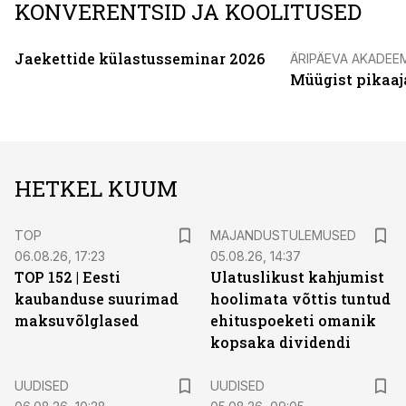
KONVERENTSID JA KOOLITUSED
Jaekettide külastusseminar 2026
ÄRIPÄEVA AKADEE
Müügist pikaaj
HETKEL KUUM
TOP
MAJANDUSTULEMUSED
06.08.26, 17:23
05.08.26, 14:37
TOP 152 | Eesti
Ulatuslikust kahjumist
kaubanduse suurimad
hoolimata võttis tuntud
maksuvõlglased
ehituspoeketi omanik
kopsaka dividendi
UUDISED
UUDISED