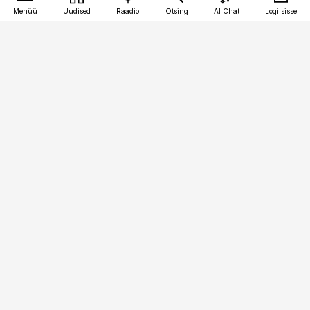
Menüü
Uudised
Raadio
Otsing
AI Chat
Logi sisse
Vana-Lõuna 39/1, 19094 Tallinn
(+372) 667 0111
kaubandus@kaubandus.ee
Telli
Reklaam
Firmast
Sisu kasutamisõigused
Ajakirjaniku
eetikakoodeks
Üldtingimused
Privaatsustingimused
Küpsiste poliitika
KKK
Eesti Meediaettevõtete
Eelistuste haldamine
Liit