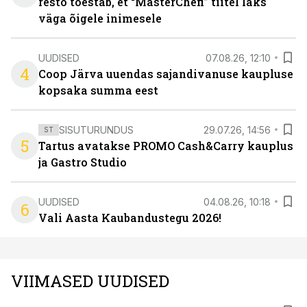
resto tõestab, et “MasterChefi” tiitel läks
väga õigele inimesele
UUDISED
07.08.26, 12:10
4
Coop Järva uuendas sajandivanuse kaupluse
kopsaka summa eest
SISUTURUNDUS
29.07.26, 14:56
ST
5
Tartus avatakse PROMO Cash&Carry kauplus
ja Gastro Studio
UUDISED
04.08.26, 10:18
6
Vali Aasta Kaubandustegu 2026!
VIIMASED UUDISED