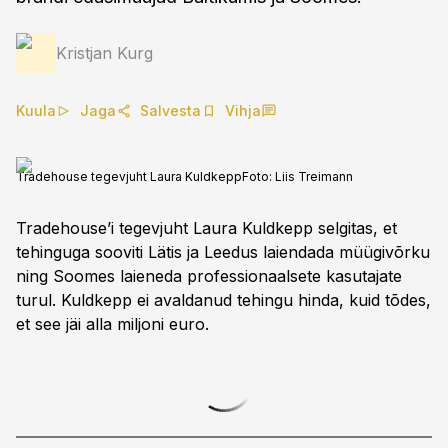
Kristjan Kurg
Kuula
Jaga
Salvesta
Vihja
Tradehouse tegevjuht Laura Kuldkepp
Foto:
Liis Treimann
Tradehouse’i tegevjuht Laura Kuldkepp selgitas, et
tehinguga sooviti Lätis ja Leedus laiendada müügivõrku
ning Soomes laieneda professionaalsete kasutajate
turul. Kuldkepp ei avaldanud tehingu hinda, kuid tõdes,
et see jäi alla miljoni euro.