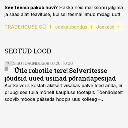
See teema pakub huvi?
Hakka neid märksõnu jälgima
ja saad alati teavituse, kui sel teemal ilmub midagi uut!
TRADEHOUSE OÜ
Jaekaubandus
Jaeketid
SEOTUD LOOD
SISUTURUNDUS
08.07.26, 10:06
ST
Ütle robotile tere! Selveritesse
jõudsid uued usinad põrandapesijad
Kui Selveris kostab äkitselt viisakas palve teed anda, ei
pruugi see tulla mõnelt kaupluse töötajalt. Tõenäoliselt
soovib mööda pääseda hoopis uus kolleeg –
põrandapesurobot, kes liigub rahulikult, vabandab
vajadusel ja annab eesti keeles teada, et aeg on
põrandad särama lüüa.