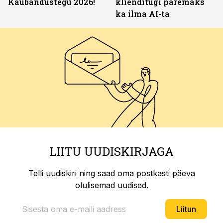
Kaubandustegu 2026!
klienditugi paremaks
ka ilma AI-ta
LIITU UUDISKIRJAGA
Telli uudiskiri ning saad oma postkasti päeva
olulisemad uudised.
Liitun