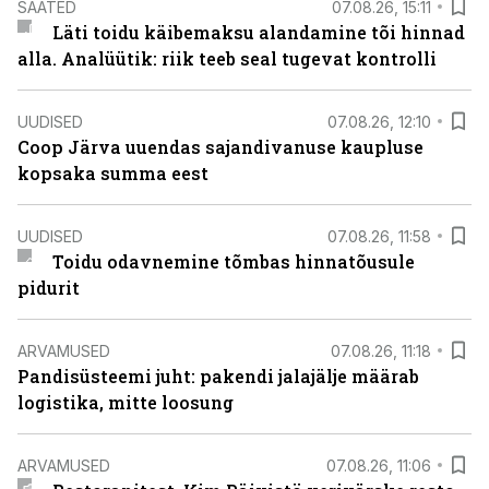
SAATED
07.08.26, 15:11
Läti toidu käibemaksu alandamine tõi hinnad
alla. Analüütik: riik teeb seal tugevat kontrolli
UUDISED
07.08.26, 12:10
Coop Järva uuendas sajandivanuse kaupluse
kopsaka summa eest
UUDISED
07.08.26, 11:58
Toidu odavnemine tõmbas hinnatõusule
pidurit
ARVAMUSED
07.08.26, 11:18
Pandisüsteemi juht: pakendi jalajälje määrab
logistika, mitte loosung
ARVAMUSED
07.08.26, 11:06