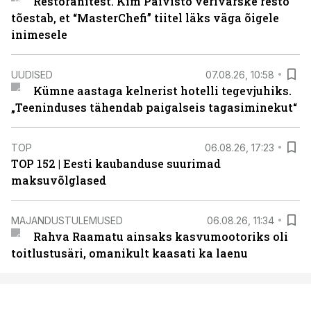
Restoranitest. Kim Päivistö verivärske resto
tõestab, et “MasterChefi” tiitel läks väga õigele
inimesele
UUDISED
07.08.26, 10:58
Kümne aastaga kelnerist hotelli tegevjuhiks.
„Teeninduses tähendab paigalseis tagasiminekut“
TOP
06.08.26, 17:23
TOP 152 | Eesti kaubanduse suurimad
maksuvõlglased
MAJANDUSTULEMUSED
06.08.26, 11:34
Rahva Raamatu ainsaks kasvumootoriks oli
toitlustusäri, omanikult kaasati ka laenu