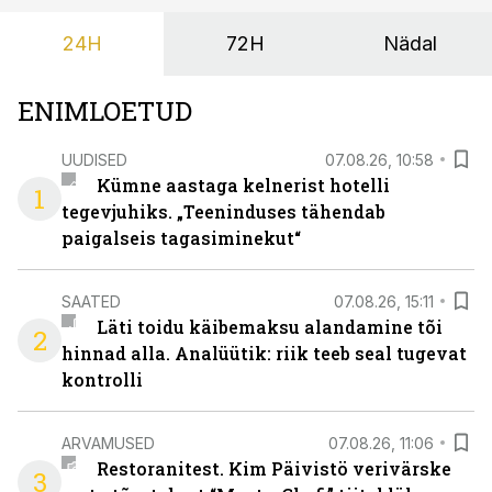
24H
72H
Nädal
ENIMLOETUD
UUDISED
07.08.26, 10:58
Kümne aastaga kelnerist hotelli
1
tegevjuhiks. „Teeninduses tähendab
paigalseis tagasiminekut“
SAATED
07.08.26, 15:11
Läti toidu käibemaksu alandamine tõi
2
hinnad alla. Analüütik: riik teeb seal tugevat
kontrolli
ARVAMUSED
07.08.26, 11:06
Restoranitest. Kim Päivistö verivärske
3