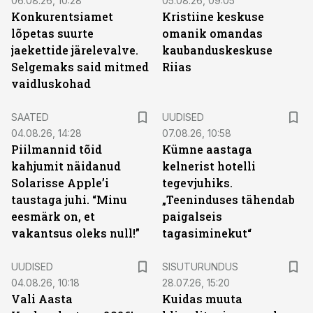
06.08.26, 10:28
05.08.26, 09:05
Konkurentsiamet
Kristiine keskuse
lõpetas suurte
omanik omandas
jaekettide järelevalve.
kaubanduskeskuse
Selgemaks said mitmed
Riias
vaidluskohad
SAATED
UUDISED
04.08.26, 14:28
07.08.26, 10:58
Piilmannid tõid
Kümne aastaga
kahjumit näidanud
kelnerist hotelli
Solarisse Apple’i
tegevjuhiks.
taustaga juhi. “Minu
„Teeninduses tähendab
eesmärk on, et
paigalseis
vakantsus oleks null!”
tagasiminekut“
ST
UUDISED
SISUTURUNDUS
04.08.26, 10:18
28.07.26, 15:20
Vali Aasta
Kuidas muuta