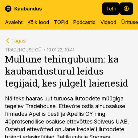
Telli
Avaleht
Kõik lood
TOPid
Podcastid
Videod
Üritus
cebook
Tagasi
Twitter)
TRADEHOUSE OÜ
10.01.22, 10:41
Mullune tehingubuum: ka
kedIn
kaubandusturul leidus
ail
tegijaid, kes julgelt laienesid
k
Näiteks haaras uut turuosa ilutoodete müügiga
tegelev Tradehouse. Ettevõte ostis ainuosaluse
firmades Apellis Eesti ja Apellis OY ning
40protsendilise osaluse ettevõttes Solveus UAB.
Ostetud ettevõtted on Jane Iredale'i ilutoodete
brändi edasimüüjad Baltikumis ja Soomes.