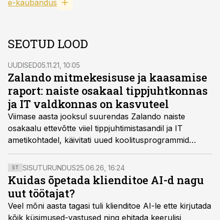
e-kaubandus
SEOTUD LOOD
UUDISED
05.11.21, 10:05
Zalando mitmekesisuse ja kaasamise
raport: naiste osakaal tippjuhtkonnas
ja IT valdkonnas on kasvuteel
Viimase aasta jooksul suurendas Zalando naiste
osakaalu ettevõtte viiel tippjuhtimistasandil ja IT
ametikohtadel, käivitati uued koolitusprogrammid
juhtidele ning seadis edasised ambitsioonikad
eesmärgid.
SISUTURUNDUS
25.06.26, 16:24
ST
Kuidas õpetada klienditoe AI-d nagu
uut töötajat?
Veel mõni aasta tagasi tuli klienditoe AI-le ette kirjutada
kõik küsimused-vastused ning ehitada keerulisi