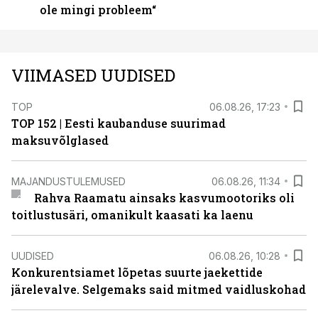
ole mingi probleem“
VIIMASED UUDISED
TOP
06.08.26, 17:23
TOP 152 | Eesti kaubanduse suurimad
maksuvõlglased
MAJANDUSTULEMUSED
06.08.26, 11:34
Rahva Raamatu ainsaks kasvumootoriks oli
toitlustusäri, omanikult kaasati ka laenu
UUDISED
06.08.26, 10:28
Konkurentsiamet lõpetas suurte jaekettide
järelevalve. Selgemaks said mitmed vaidluskohad