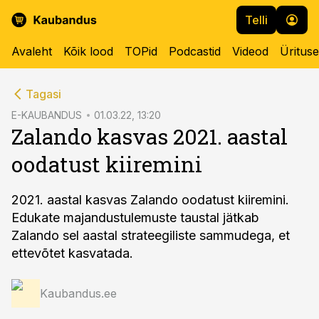
Telli
Avaleht
Kõik lood
TOPid
Podcastid
Videod
Üritus
cebook
Tagasi
Twitter)
E-KAUBANDUS
01.03.22, 13:20
Zalando kasvas 2021. aastal
kedIn
oodatust kiiremini
ail
k
2021. aastal kasvas Zalando oodatust kiiremini.
Edukate majandustulemuste taustal jätkab
Zalando sel aastal strateegiliste sammudega, et
ettevõtet kasvatada.
Kaubandus.ee