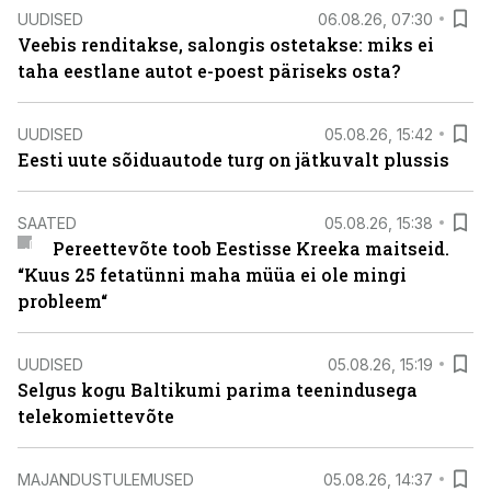
UUDISED
06.08.26, 07:30
Veebis renditakse, salongis ostetakse: miks ei
taha eestlane autot e-poest päriseks osta?
UUDISED
05.08.26, 15:42
Eesti uute sõiduautode turg on jätkuvalt plussis
SAATED
05.08.26, 15:38
Pereettevõte toob Eestisse Kreeka maitseid.
“Kuus 25 fetatünni maha müüa ei ole mingi
probleem“
UUDISED
05.08.26, 15:19
Selgus kogu Baltikumi parima teenindusega
telekomiettevõte
MAJANDUSTULEMUSED
05.08.26, 14:37