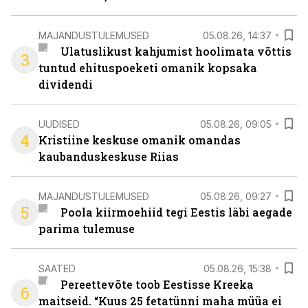
MAJANDUSTULEMUSED
05.08.26, 14:37
Ulatuslikust kahjumist hoolimata võttis
3
tuntud ehituspoeketi omanik kopsaka
dividendi
UUDISED
05.08.26, 09:05
4
Kristiine keskuse omanik omandas
kaubanduskeskuse Riias
MAJANDUSTULEMUSED
05.08.26, 09:27
5
Poola kiirmoehiid tegi Eestis läbi aegade
parima tulemuse
SAATED
05.08.26, 15:38
Pereettevõte toob Eestisse Kreeka
6
maitseid. “Kuus 25 fetatünni maha müüa ei