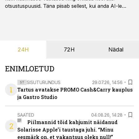
otsustuspuusid. Täna piisab sellest, kui anda AI-le
ligipääs õigetele teadmisteallikatele ning kirjeldada
ülesanne tekstina.
24H
72H
Nädal
ENIMLOETUD
SISUTURUNDUS
29.07.26, 14:56
ST
1
Tartus avatakse PROMO Cash&Carry kauplus
ja Gastro Studio
SAATED
04.08.26, 14:28
Piilmannid tõid kahjumit näidanud
2
Solarisse Apple’i taustaga juhi. “Minu
eesmärk on, et vakantsus oleks null!”