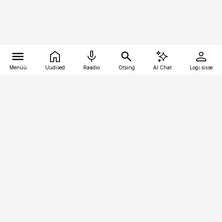
Menüü
Uudised
Raadio
Otsing
AI Chat
Logi sisse
Vana-Lõuna 39/1, 19094 Tallinn
(+372) 667 0111
kaubandus@kaubandus.ee
Telli
Reklaam
Firmast
Sisu kasutamisõigused
Ajakirjaniku
eetikakoodeks