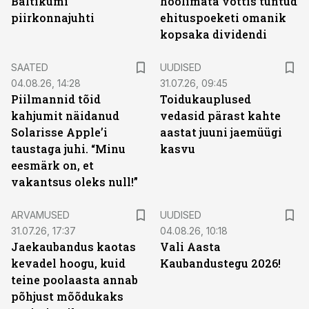
Baltikumi
hoolimata võttis tuntud
piirkonnajuhti
ehituspoeketi omanik
kopsaka dividendi
SAATED
UUDISED
04.08.26, 14:28
31.07.26, 09:45
Piilmannid tõid
Toidukauplused
kahjumit näidanud
vedasid pärast kahte
Solarisse Apple’i
aastat juuni jaemüügi
taustaga juhi. “Minu
kasvu
eesmärk on, et
vakantsus oleks null!”
ARVAMUSED
UUDISED
31.07.26, 17:37
04.08.26, 10:18
Jaekaubandus kaotas
Vali Aasta
kevadel hoogu, kuid
Kaubandustegu 2026!
teine poolaasta annab
põhjust mõõdukaks