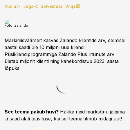
Kuula
Jaga
Salvesta
Vihja
Foto:
Zalando
Märkimisväärselt kasvas Zalando klientide arv, eelmisel
aastal saadi üle 10 miljoni uue kliendi.
Püsikliendiprogrammiga Zalando Plus liitunute arv
ületab miljonit klienti ning kahekordistub 2023. aasta
lõpuks.
See teema pakub huvi?
Hakka neid märksõnu jälgima
ja saad alati teavituse, kui sel teemal ilmub midagi uut!