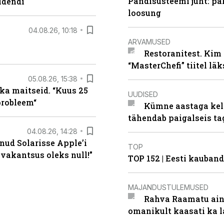
Pandisüsteemi juht: pak
idendi
loosung
04.08.26, 10:18
ARVAMUSED
Restoranitest. Kim 
“MasterChefi” tiitel lä
05.08.26, 15:38
ka maitseid. “Kuus 25
UUDISED
probleem“
Kümne aastaga keln
tähendab paigalseis t
04.08.26, 14:28
nud Solarisse Apple’i
TOP
 vakantsus oleks null!”
TOP 152 | Eesti kauba
MAJANDUSTULEMUSED
Rahva Raamatu ains
omanikult kaasati ka 