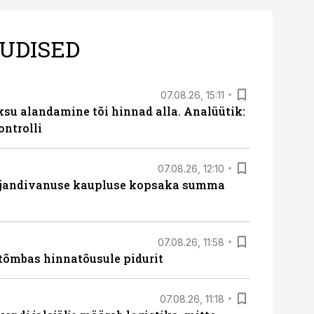
UDISED
07.08.26, 15:11
ksu alandamine tõi hinnad alla. Analüütik:
ontrolli
07.08.26, 12:10
ajandivanuse kaupluse kopsaka summa
07.08.26, 11:58
tõmbas hinnatõusule pidurit
07.08.26, 11:18