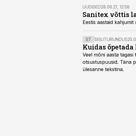
UUDISED
28.06.21, 12:58
Sanitex võttis 
Eestis aastaid kahjumi
ST
SISUTURUNDUS
25.0
Kuidas õpetada 
Veel mõni aasta tagasi t
otsustuspuusid. Täna pii
ülesanne tekstina.