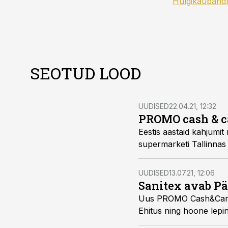
Hulgikauband
SEOTUD LOOD
UUDISED
22.04.21, 12:32
PROMO cash & c
Eestis aastaid kahjumit
supermarketi Tallinnas 
UUDISED
13.07.21, 12:06
Sanitex avab P
Uus PROMO Cash&Carry 
Ehitus ning hoone lepi