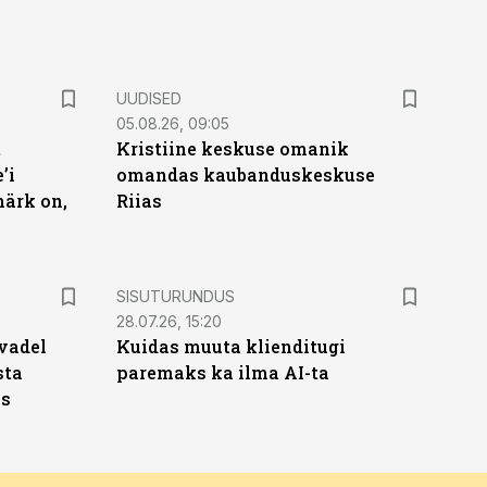
UUDISED
05.08.26, 09:05
t
Kristiine keskuse omanik
’i
omandas kaubanduskeskuse
märk on,
Riias
ST
SISUTURUNDUS
28.07.26, 15:20
vadel
Kuidas muuta klienditugi
sta
paremaks ka ilma AI-ta
ks