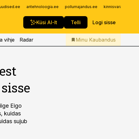
Iseteenindus
uudised.ee
aritehnoloogia.ee
pollumajandus.ee
kinnisvarauudised.
Telli Kaubandus
Küsi AI-lt
Telli
Logi sisse
a vihje
Radar
Minu Kaubandus
est
sisse
iige Eigo
s, kuidas
uidas sujub