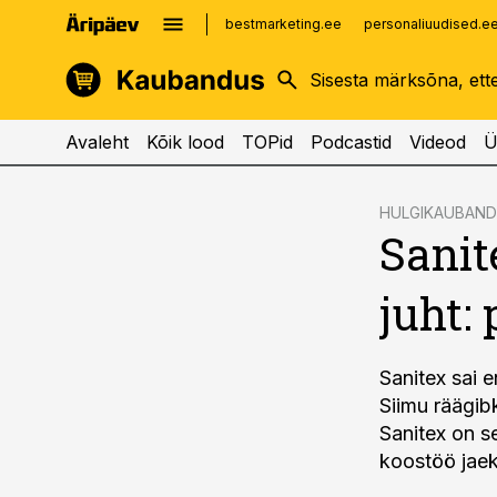
bestmarketing.ee
personaliuudised.e
kinnisvarauudised.ee
imelineajalugu.ee
logistikauudised.ee
imelineteadus.ee
Avaleht
Kõik lood
TOPid
Podcastid
Videod
Ü
cebook
HULGIKAUBAN
Sanit
Twitter)
kedIn
juht:
ail
k
Sanitex sai e
Siimu räägibk
Sanitex on s
koostöö jaek