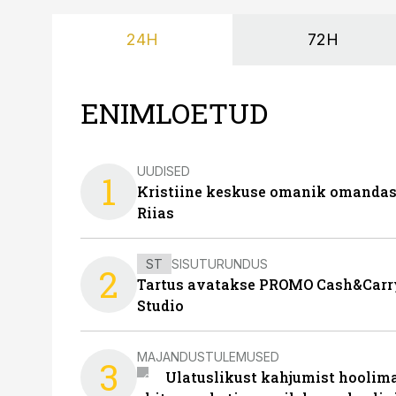
24H
72H
ENIMLOETUD
UUDISED
1
Kristiine keskuse omanik omanda
Riias
ST
SISUTURUNDUS
2
Tartus avatakse PROMO Cash&Carry
Studio
MAJANDUSTULEMUSED
3
Ulatuslikust kahjumist hoolima