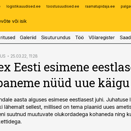
e
logistikauudised.ee
toostusuudised.ee
raamatupidaja.ee
palga
Infopank
Radar
ritused
Galeriid
Sisuturundus
Töö
Võlaregister
Saad
DUS
25.03.22, 11:28
ex Eesti esimene eestlas
 paneme nüüd uue käigu 
ndale aasta alguses esimese eestlasest juhi. Juhatuse l
i lähemalt sellest, millised on tema plaanid uues ameti
eni suutnud muutuvate olukordadega kohaneda ning k
ettidega.