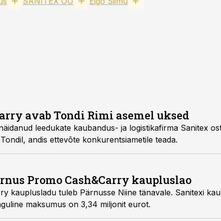
us
SANITEX OÜ
Eigo Siimu
arry avab Tondi Rimi asemel uksed
 näidanud leedukate kaubandus- ja logistikafirma Sanitex o
Tondil, andis ettevõte konkurentsiametile teada.
ärnus Promo Cash&Carry kaupluslao
kauplusladu tuleb Pärnusse Niine tänavale. Sanitexi kau
nguline maksumus on 3,34 miljonit eurot.