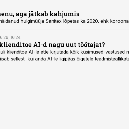
laenu, aga jätkab kahjumis
t näidanud hulgimüüja Sanitex lõpetas ka 2020. ehk koroona
6.26, 16:24
klienditoe AI-d nagu uut töötajat?
uli klienditoe AI-le ette kirjutada kõik küsimused-vastused n
sab sellest, kui anda AI-le ligipääs õigetele teadmisteallikat