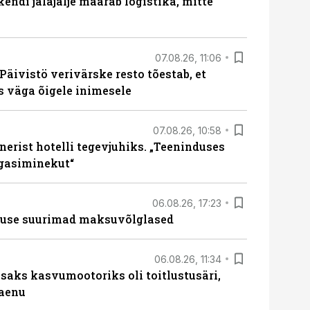
endi jalajälje määrab logistika, mitte
07.08.26, 11:06
Päivistö verivärske resto tõestab, et
ks väga õigele inimesele
07.08.26, 10:58
erist hotelli tegevjuhiks. „Teeninduses
agasiminekut“
06.08.26, 17:23
nduse suurimad maksuvõlglased
06.08.26, 11:34
aks kasvumootoriks oli toitlustusäri,
laenu