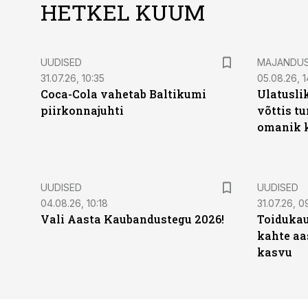
HETKEL KUUM
UUDISED
MAJANDU
31.07.26, 10:35
05.08.26, 1
Coca-Cola vahetab Baltikumi
Ulatusli
piirkonnajuhti
võttis t
omanik k
UUDISED
UUDISED
04.08.26, 10:18
31.07.26, 0
Vali Aasta Kaubandustegu 2026!
Toidukau
kahte aa
kasvu