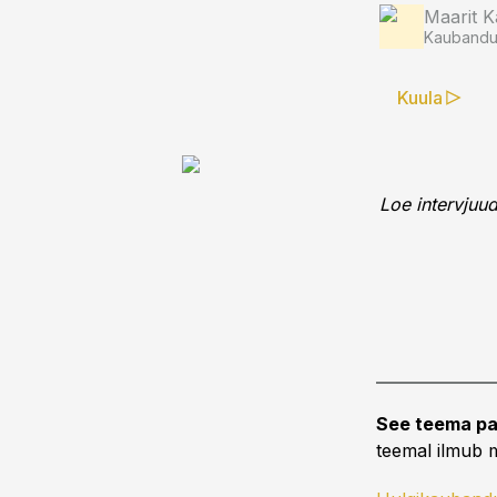
Maarit K
Kaubandus
Kuula
Loe intervjuud
See teema pa
teemal ilmub m