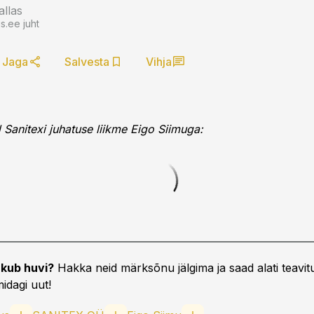
allas
.ee juht
Jaga
Salvesta
Vihja
 Sanitexi juhatuse liikme Eigo Siimuga:
kub huvi?
Hakka neid märksõnu jälgima ja saad alati teavitu
idagi uut!