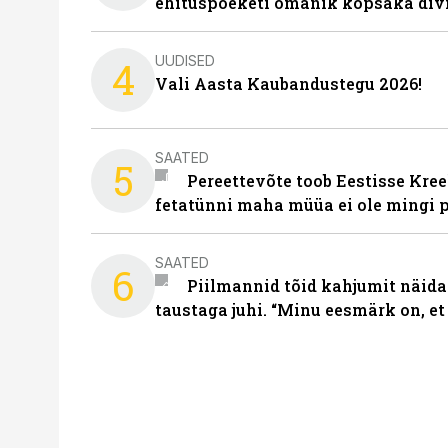
ehituspoeketi omanik kopsaka div
UUDISED
4
Vali Aasta Kaubandustegu 2026!
SAATED
5
Pereettevõte toob Eestisse Kree
fetatünni maha müüa ei ole mingi 
SAATED
6
Piilmannid tõid kahjumit näida
taustaga juhi. “Minu eesmärk on, et