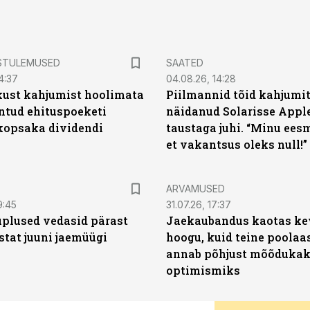
STULEMUSED
SAATED
4:37
04.08.26, 14:28
kust kahjumist hoolimata
Piilmannid tõid kahjumi
untud ehituspoeketi
näidanud Solarisse Apple
opsaka dividendi
taustaga juhi. “Minu ees
et vakantsus oleks null!”
ARVAMUSED
9:45
31.07.26, 17:37
plused vedasid pärast
Jaekaubandus kaotas ke
stat juuni jaemüügi
hoogu, kuid teine poolaa
annab põhjust mõõduka
optimismiks