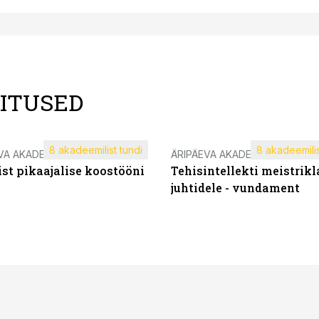
LITUSED
8 akadeemilist tundi
8 akadeemilis
VA AKADEEMIA
ÄRIPÄEVA AKADEEMIA
st pikaajalise koostööni
Tehisintellekti meistrikl
juhtidele - vundament