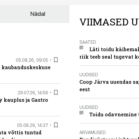
Nädal
VIIMASED U
SAATED
Läti toidu käibema
riik teeb seal tugevat k
05.08.26, 09:05
s kaubanduskeskuse
UUDISED
Coop Järva uuendas s
eest
29.07.26, 14:56
 kauplus ja Gastro
UUDISED
Toidu odavnemine 
05.08.26, 14:37
ta võttis tuntud
ARVAMUSED