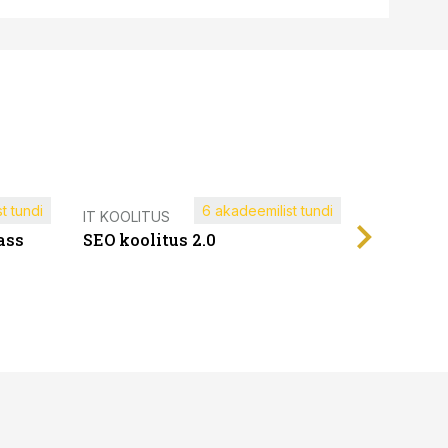
t tundi
6 akadeemilist tundi
Müügijuh
IT KOOLITUS
ass
SEO koolitus 2.0