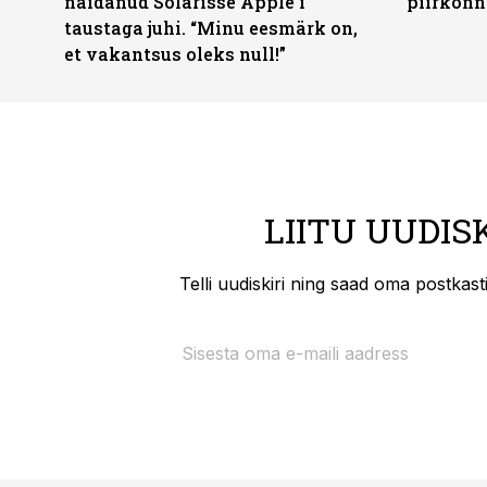
näidanud Solarisse Apple’i
piirkonn
taustaga juhi. “Minu eesmärk on,
et vakantsus oleks null!”
LIITU UUDIS
Telli uudiskiri ning saad oma postkas