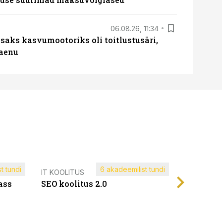
06.08.26, 11:34
aks kasvumootoriks oli toitlustusäri,
laenu
t tundi
6 akadeemilist tundi
Müügijuh
IT KOOLITUS
ass
SEO koolitus 2.0