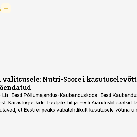
s
 valitsusele: Nutri-Score'i kasutuselevõtt 
tõendatud
e Liit, Eesti Põllumajandus-Kaubanduskoda, Eesti Kaubandu
 Eesti Karastusjookide Tootjate Liit ja Eesti Aiandusliit saatsid 
utavad, et Eesti ei peaks vabatahtlikult kasutusele võtma ü
Liidus pole kokku lepitud ühtses, teaduspõhises ja toiduku
külje märgistuse eesmärk peaks olema tarbijainfo lihtsustam