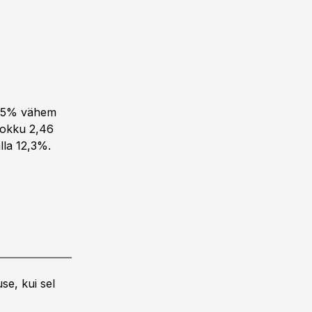
20,5% vähem
 kokku 2,46
lla 12,3%.
se, kui sel