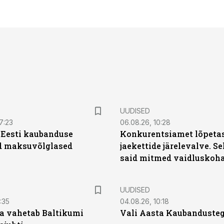
UUDISED
7:23
06.08.26, 10:28
| Eesti kaubanduse
Konkurentsiamet lõpetas
d maksuvõlglased
jaekettide järelevalve. 
said mitmed vaidluskoh
UUDISED
:35
04.08.26, 10:18
a vahetab Baltikumi
Vali Aasta Kaubandusteg