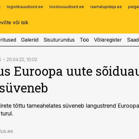
e
logistikauudised.ee
toostusuudised.ee
raamatupidaja.ee
palga
Infopank
Radar
ritused
Galeriid
Sisuturundus
Töö
Võlaregister
Saad
S
20.04.22, 10:02
s Euroopa uute sõidua
 süveneb
irete tõttu tarneahelates süveneb langustrend Euroopa
turul.
us.ee