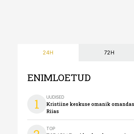
24H
72H
ENIMLOETUD
UUDISED
1
Kristiine keskuse omanik omanda
Riias
TOP