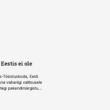
Eestis ei ole
s-Tööstuskoda, Eesti
täna vabariigi valitsusele
htegi pakendimärgistuse
ltuure arvestavas
ine, mitte eksitamine.