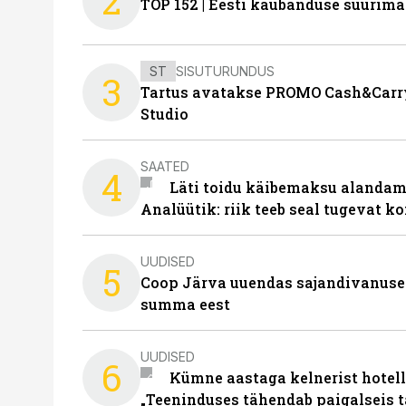
2
TOP 152 | Eesti kaubanduse suurim
ST
SISUTURUNDUS
3
Tartus avatakse PROMO Cash&Carry
Studio
SAATED
4
Läti toidu käibemaksu alandami
Analüütik: riik teeb seal tugevat ko
UUDISED
5
Coop Järva uuendas sajandivanuse
summa eest
UUDISED
6
Kümne aastaga kelnerist hotell
„Teeninduses tähendab paigalseis 