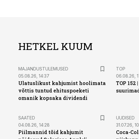
HETKEL KUUM
MAJANDUSTULEMUSED
TOP
05.08.26, 14:37
06.08.26, 1
Ulatuslikust kahjumist hoolimata
TOP 152 
võttis tuntud ehituspoeketi
suurima
omanik kopsaka dividendi
SAATED
UUDISED
04.08.26, 14:28
31.07.26, 10
Piilmannid tõid kahjumit
Coca-Col