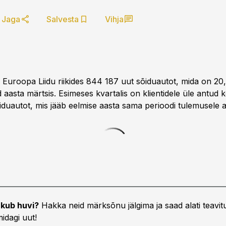
Jaga
Salvesta
Vihja
 Euroopa Liidu riikides 844 187 uut sõiduautot, mida on 
aasta märtsis. Esimeses kvartalis on klientidele üle antud
õiduautot, mis jääb eelmise aasta sama perioodi tulemusele a
kub huvi?
Hakka neid märksõnu jälgima ja saad alati teavitu
idagi uut!