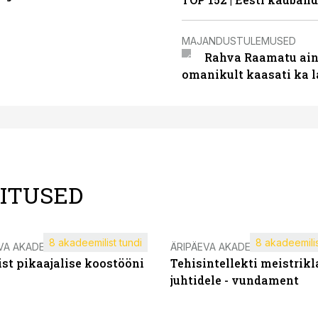
MAJANDUSTULEMUSED
Rahva Raamatu ains
omanikult kaasati ka 
LITUSED
8 akadeemilist tundi
8 akadeemilis
VA AKADEEMIA
ÄRIPÄEVA AKADEEMIA
st pikaajalise koostööni
Tehisintellekti meistrikl
juhtidele - vundament