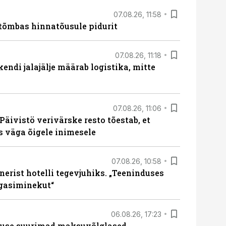
07.08.26, 11:58
tõmbas hinnatõusule pidurit
07.08.26, 11:18
endi jalajälje määrab logistika, mitte
07.08.26, 11:06
Päivistö verivärske resto tõestab, et
ks väga õigele inimesele
07.08.26, 10:58
erist hotelli tegevjuhiks. „Teeninduses
agasiminekut“
06.08.26, 17:23
nduse suurimad maksuvõlglased