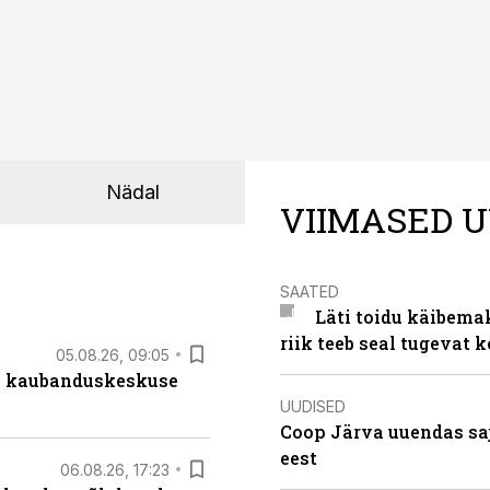
Nädal
VIIMASED U
SAATED
Läti toidu käibema
riik teeb seal tugevat k
05.08.26, 09:05
s kaubanduskeskuse
UUDISED
Coop Järva uuendas s
eest
06.08.26, 17:23