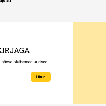
ajuhti
KIRJAGA
ti päeva olulisemad uudised.
Liitun