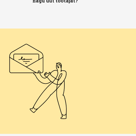
nagu uut töötajat?