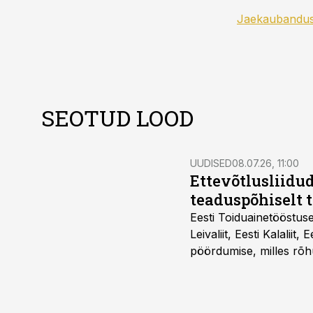
Jaekaubandu
SEOTUD LOOD
UUDISED
08.07.26, 11:00
Ettevõtlusliidud
teaduspõhiselt 
Eesti Toiduainetööstus
Leivaliit, Eesti Kalaliit,
pöördumise, milles rõh
süsteemi kuni Euroopa 
lahenduses. Pakendi esi