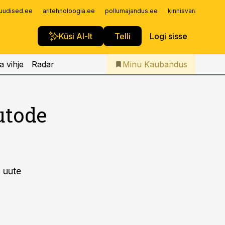
Iseteenindus
uudised.ee
aritehnoloogia.ee
pollumajandus.ee
kinnisvarauudised.
Telli Kaubandus
Küsi AI-lt
Telli
Logi sisse
a vihje
Radar
Minu Kaubandus
utode
 uute