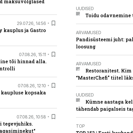
ad maksuvõlglased
UUDISED
Toidu odavnemine 
29.07.26, 14:56
 kauplus ja Gastro
ARVAMUSED
Pandisüsteemi juht: pak
loosung
07.08.26, 15:11
ne tõi hinnad alla.
ARVAMUSED
ntrolli
Restoranitest. Kim 
“MasterChefi” tiitel lä
07.08.26, 12:10
 kaupluse kopsaka
UUDISED
Kümne aastaga keln
tähendab paigalseis t
07.08.26, 10:58
i tegevjuhiks.
TOP
tagasiminekut“
TOP 152 | Eesti kauba