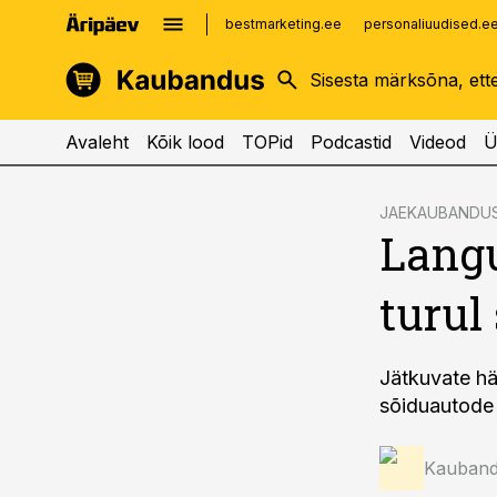
bestmarketing.ee
personaliuudised.e
kinnisvarauudised.ee
imelineajalugu.ee
logistikauudised.ee
imelineteadus.ee
Avaleht
Kõik lood
TOPid
Podcastid
Videod
Ü
cebook
JAEKAUBANDU
Langu
Twitter)
kedIn
turul
ail
k
Jätkuvate hä
sõiduautode 
Kauband