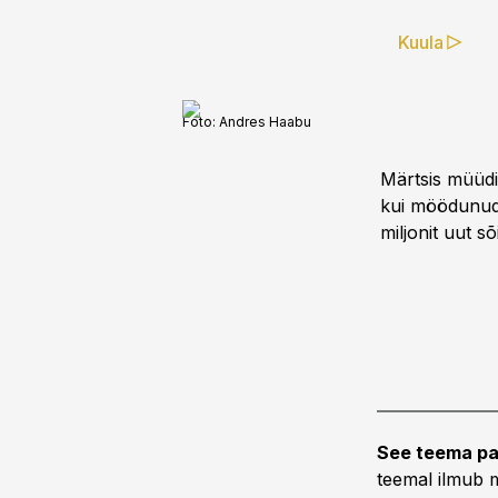
Kuula
Foto:
Andres Haabu
Märtsis müüdi
kui möödunud 
miljonit uut s
See teema pa
teemal ilmub m