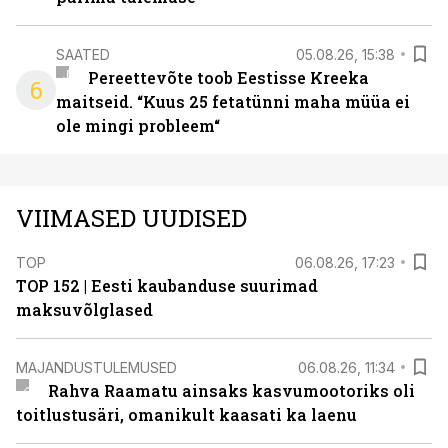
SAATED
05.08.26, 15:38
Pereettevõte toob Eestisse Kreeka
6
maitseid. “Kuus 25 fetatünni maha müüa ei
ole mingi probleem“
VIIMASED UUDISED
TOP
06.08.26, 17:23
TOP 152 | Eesti kaubanduse suurimad
maksuvõlglased
MAJANDUSTULEMUSED
06.08.26, 11:34
Rahva Raamatu ainsaks kasvumootoriks oli
toitlustusäri, omanikult kaasati ka laenu