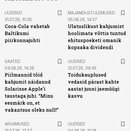
UUDISED
MAJANDUSTULEMUSED
31.07.26, 10:35
05.08.26, 14:37
Coca-Cola vahetab
Ulatuslikust kahjumist
Baltikumi
hoolimata võttis tuntud
piirkonnajuhti
ehituspoeketi omanik
kopsaka dividendi
SAATED
UUDISED
04.08.26, 14:28
31.07.26, 09:45
Piilmannid tõid
Toidukauplused
kahjumit näidanud
vedasid pärast kahte
Solarisse Apple’i
aastat juuni jaemüügi
taustaga juhi. “Minu
kasvu
eesmärk on, et
vakantsus oleks null!”
ARVAMUSED
UUDISED
31.07.26, 17:37
04.08.26, 10:18