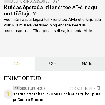
SISUTURUNDUS
25.06.26, 16:24
ST
Kuidas õpetada klienditoe AI-d nagu
uut töötajat?
Veel mõni aasta tagasi tuli klienditoe AI-le ette kirjutada
kõik küsimused-vastused ning ehitada keerulisi
otsustuspuusid. Täna piisab sellest, kui anda AI-le
ligipääs õigetele teadmisteallikatele ning kirjeldada
ülesanne tekstina.
24H
72H
Nädal
ENIMLOETUD
SISUTURUNDUS
29.07.26, 14:56
ST
1
Tartus avatakse PROMO Cash&Carry kauplus
ja Gastro Studio