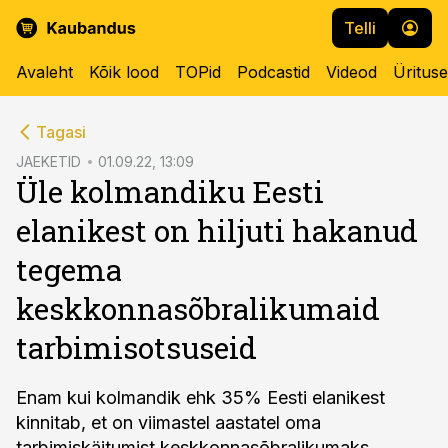
Telli
Avaleht
Kõik lood
TOPid
Podcastid
Videod
Üritus
cebook
Tagasi
Twitter)
JAEKETID
01.09.22, 13:09
Üle kolmandiku Eesti
kedIn
elanikest on hiljuti hakanud
ail
tegema
k
keskkonnasõbralikumaid
tarbimisotsuseid
Enam kui kolmandik ehk 35% Eesti elanikest
kinnitab, et on viimastel aastatel oma
tarbimiskäitumist keskkonnasõbralikumaks