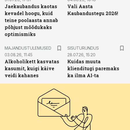
Jaekaubandus kaotas
Vali Aasta
kevadel hoogu, kuid
Kaubandustegu 2026!
teine poolaasta annab
põhjust mõõdukaks
optimismiks
ST
MAJANDUSTULEMUSED
SISUTURUNDUS
03.08.26, 11:45
28.07.26, 15:20
Alkoholikett kasvatas
Kuidas muuta
kasumit, kuigi käive
klienditugi paremaks
veidi kahanes
ka ilma AI-ta