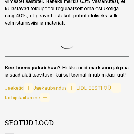
viimastel aastatel. Näiteks märkis 63% vastanutest, et
külastavad toidupoodi regulaarselt oma ostukotiga
ning 40%, et peavad ostukoti puhul oluliseks selle
valmistamisviisi ja materjali.
See teema pakub huvi?
Hakka neid märksõnu jälgima
ja saad alati teavituse, kui sel teemal ilmub midagi uut!
Jaeketid
Jaekaubandus
LIDL EESTI OÜ
tarbijakäitumine
SEOTUD LOOD