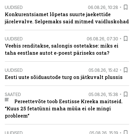
UUDISED
06.08.26, 10:28
Konkurentsiamet lõpetas suurte jaekettide
järelevalve. Selgemaks said mitmed vaidluskohad
UUDISED
06.08.26, 07:30
Veebis renditakse, salongis ostetakse: miks ei
taha eestlane autot e-poest päriseks osta?
UUDISED
05.08.26, 15:42
Eesti uute sõiduautode turg on jätkuvalt plussis
SAATED
05.08.26, 15:38
Pereettevõte toob Eestisse Kreeka maitseid.
“Kuus 25 fetatünni maha müüa ei ole mingi
probleem“
UUDISED
05.08.26, 15:19