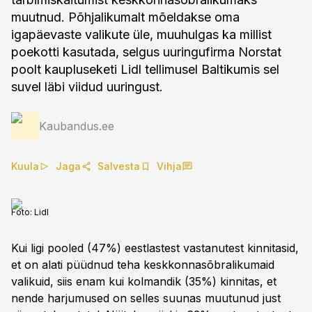
muutnud. Põhjalikumalt mõeldakse oma
igapäevaste valikute üle, muuhulgas ka millist
poekotti kasutada, selgus uuringufirma Norstat
poolt kaupluseketi Lidl tellimusel Baltikumis sel
suvel läbi viidud uuringust.
Kaubandus.ee
Kuula
Jaga
Salvesta
Vihja
Foto:
Lidl
Kui ligi pooled (47%) eestlastest vastanutest kinnitasid,
et on alati püüdnud teha keskkonnasõbralikumaid
valikuid, siis enam kui kolmandik (35%) kinnitas, et
nende harjumused on selles suunas muutunud just