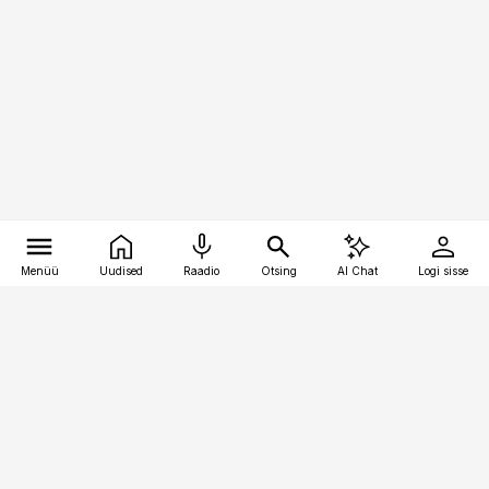
Menüü
Uudised
Raadio
Otsing
AI Chat
Logi sisse
Vana-Lõuna 39/1, 19094 Tallinn
(+372) 667 0111
kaubandus@kaubandus.ee