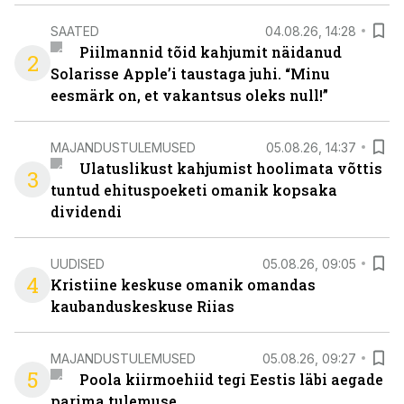
SAATED
04.08.26, 14:28
Piilmannid tõid kahjumit näidanud
2
Solarisse Apple’i taustaga juhi. “Minu
eesmärk on, et vakantsus oleks null!”
MAJANDUSTULEMUSED
05.08.26, 14:37
Ulatuslikust kahjumist hoolimata võttis
3
tuntud ehituspoeketi omanik kopsaka
dividendi
UUDISED
05.08.26, 09:05
4
Kristiine keskuse omanik omandas
kaubanduskeskuse Riias
MAJANDUSTULEMUSED
05.08.26, 09:27
5
Poola kiirmoehiid tegi Eestis läbi aegade
parima tulemuse