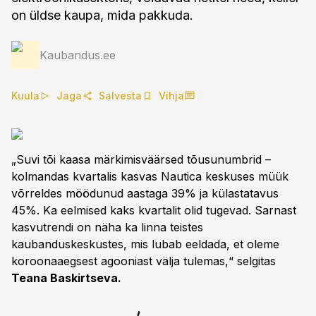
on üldse kaupa, mida pakkuda.
Kaubandus.ee
Kuula
Jaga
Salvesta
Vihja
„Suvi tõi kaasa märkimisväärsed tõusunumbrid –
kolmandas kvartalis kasvas Nautica keskuses müük
võrreldes möödunud aastaga 39% ja külastatavus
45%. Ka eelmised kaks kvartalit olid tugevad. Sarnast
kasvutrendi on näha ka linna teistes
kaubanduskeskustes, mis lubab eeldada, et oleme
koroonaaegsest agooniast välja tulemas,“ selgitas
Teana Baskirtseva.