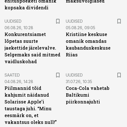
ehituspoeketi omanik
maksuvõlglased
kopsaka dividendi
UUDISED
UUDISED
06.08.26, 10:28
05.08.26, 09:05
Konkurentsiamet
Kristiine keskuse
lõpetas suurte
omanik omandas
jaekettide järelevalve.
kaubanduskeskuse
Selgemaks said mitmed
Riias
vaidluskohad
SAATED
UUDISED
04.08.26, 14:28
31.07.26, 10:35
Piilmannid tõid
Coca-Cola vahetab
kahjumit näidanud
Baltikumi
Solarisse Apple’i
piirkonnajuhti
taustaga juhi. “Minu
eesmärk on, et
vakantsus oleks null!”