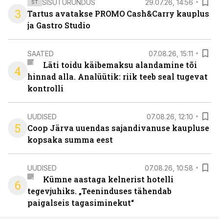
SISUTURUNDUS
29.07.26, 14:56
ST
3
Tartus avatakse PROMO Cash&Carry kauplus
ja Gastro Studio
SAATED
07.08.26, 15:11
Läti toidu käibemaksu alandamine tõi
4
hinnad alla. Analüütik: riik teeb seal tugevat
kontrolli
UUDISED
07.08.26, 12:10
5
Coop Järva uuendas sajandivanuse kaupluse
kopsaka summa eest
UUDISED
07.08.26, 10:58
Kümne aastaga kelnerist hotelli
6
tegevjuhiks. „Teeninduses tähendab
paigalseis tagasiminekut“