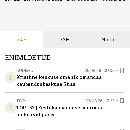
ja Eesti Aiandusliit saatsid täna vabariigi valitsusele
pöördumise, milles rõhutavad, et Eesti ei peaks
vabatahtlikult kasutusele võtma ühtegi
pakendimärgistuse süsteemi kuni Euroopa Liidus pole
kokku lepitud ühtses, teaduspõhises ja toidukultuure
24H
72H
Nädal
arvestavas lahenduses. Pakendi esikülje märgistuse
eesmärk peaks olema tarbijainfo lihtsustamine, mitte
eksitamine.
ENIMLOETUD
UUDISED
05.08.26, 09:05
1
Kristiine keskuse omanik omandas
kaubanduskeskuse Riias
TOP
06.08.26, 17:23
2
TOP 152 | Eesti kaubanduse suurimad
maksuvõlglased