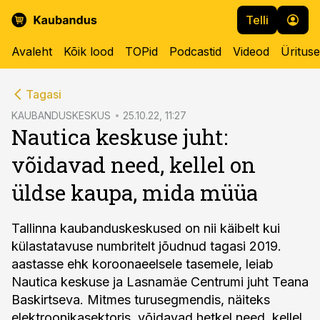
Telli
Avaleht
Kõik lood
TOPid
Podcastid
Videod
Üritus
cebook
Tagasi
Twitter)
KAUBANDUSKESKUS
25.10.22, 11:27
Nautica keskuse juht:
kedIn
võidavad need, kellel on
ail
üldse kaupa, mida müüa
k
Tallinna kaubanduskeskused on nii käibelt kui
külastatavuse numbritelt jõudnud tagasi 2019.
aastasse ehk koroonaeelsele tasemele, leiab
Nautica keskuse ja Lasnamäe Centrumi juht Teana
Baskirtseva. Mitmes turusegmendis, näiteks
elektroonikasektoris, võidavad hetkel need, kellel