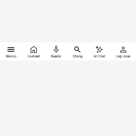
Menüü
Uudised
Raadio
Otsing
AI Chat
Logi sisse
Vana-Lõuna 39/1, 19094 Tallinn
(+372) 667 0111
kaubandus@kaubandus.ee
Telli
Reklaam
Firmast