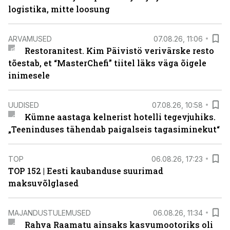
logistika, mitte loosung
ARVAMUSED
07.08.26, 11:06
Restoranitest. Kim Päivistö verivärske resto
tõestab, et “MasterChefi” tiitel läks väga õigele
inimesele
UUDISED
07.08.26, 10:58
Kümne aastaga kelnerist hotelli tegevjuhiks.
„Teeninduses tähendab paigalseis tagasiminekut“
TOP
06.08.26, 17:23
TOP 152 | Eesti kaubanduse suurimad
maksuvõlglased
MAJANDUSTULEMUSED
06.08.26, 11:34
Rahva Raamatu ainsaks kasvumootoriks oli