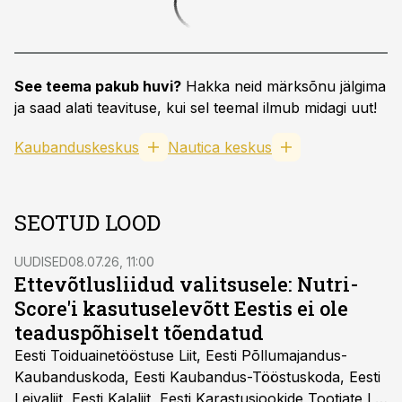
See teema pakub huvi?
Hakka neid märksõnu jälgima
ja saad alati teavituse, kui sel teemal ilmub midagi uut!
Kaubanduskeskus
Nautica keskus
SEOTUD LOOD
UUDISED
08.07.26, 11:00
Ettevõtlusliidud valitsusele: Nutri-
Score'i kasutuselevõtt Eestis ei ole
teaduspõhiselt tõendatud
Eesti Toiduainetööstuse Liit, Eesti Põllumajandus-
Kaubanduskoda, Eesti Kaubandus-Tööstuskoda, Eesti
Leivaliit, Eesti Kalaliit, Eesti Karastusjookide Tootjate Liit