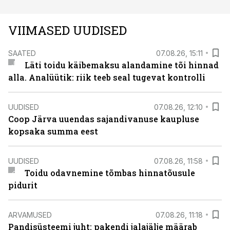
VIIMASED UUDISED
SAATED
07.08.26, 15:11
Läti toidu käibemaksu alandamine tõi hinnad
alla. Analüütik: riik teeb seal tugevat kontrolli
UUDISED
07.08.26, 12:10
Coop Järva uuendas sajandivanuse kaupluse
kopsaka summa eest
UUDISED
07.08.26, 11:58
Toidu odavnemine tõmbas hinnatõusule
pidurit
ARVAMUSED
07.08.26, 11:18
Pandisüsteemi juht: pakendi jalajälje määrab