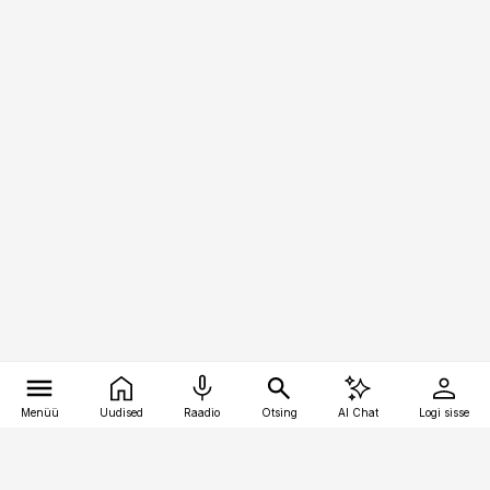
Menüü
Uudised
Raadio
Otsing
AI Chat
Logi sisse