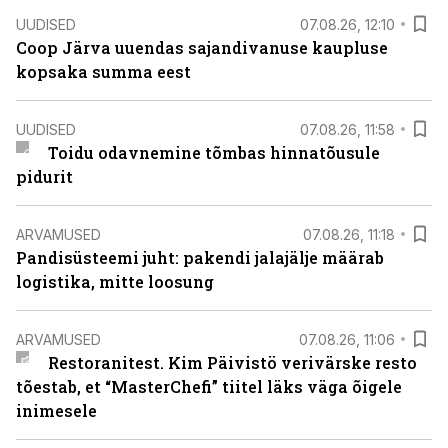
UUDISED
07.08.26, 12:10
Coop Järva uuendas sajandivanuse kaupluse
kopsaka summa eest
UUDISED
07.08.26, 11:58
Toidu odavnemine tõmbas hinnatõusule
pidurit
ARVAMUSED
07.08.26, 11:18
Pandisüsteemi juht: pakendi jalajälje määrab
logistika, mitte loosung
ARVAMUSED
07.08.26, 11:06
Restoranitest. Kim Päivistö verivärske resto
tõestab, et “MasterChefi” tiitel läks väga õigele
inimesele