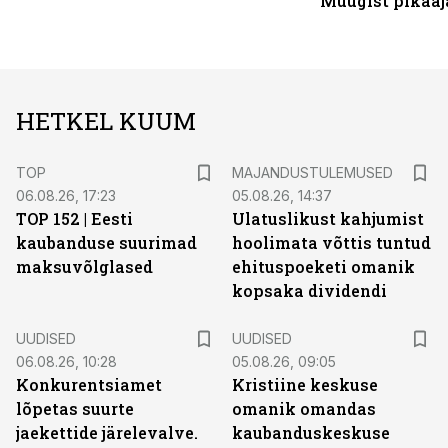
Müügist pikaaj
HETKEL KUUM
TOP
MAJANDUSTULEMUSED
06.08.26, 17:23
05.08.26, 14:37
TOP 152 | Eesti
Ulatuslikust kahjumist
kaubanduse suurimad
hoolimata võttis tuntud
maksuvõlglased
ehituspoeketi omanik
kopsaka dividendi
UUDISED
UUDISED
06.08.26, 10:28
05.08.26, 09:05
Konkurentsiamet
Kristiine keskuse
lõpetas suurte
omanik omandas
jaekettide järelevalve.
kaubanduskeskuse