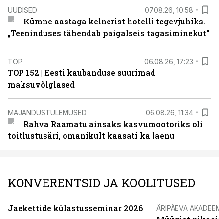
UUDISED
07.08.26, 10:58
Kümne aastaga kelnerist hotelli tegevjuhiks.
„Teeninduses tähendab paigalseis tagasiminekut“
TOP
06.08.26, 17:23
TOP 152 | Eesti kaubanduse suurimad
maksuvõlglased
MAJANDUSTULEMUSED
06.08.26, 11:34
Rahva Raamatu ainsaks kasvumootoriks oli
toitlustusäri, omanikult kaasati ka laenu
KONVERENTSID JA KOOLITUSED
Jaekettide külastusseminar 2026
ÄRIPÄEVA AKADEE