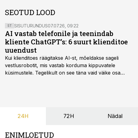
SEOTUD LOOD
SISUTURUNDUS
07.07.26, 09:22
ST
AI vastab telefonile ja teenindab
kliente ChatGPT’s: 6 suurt klienditoe
uuendust
Kui klienditoes räägitakse AI-st, mõeldakse sageli
vestlusrobotit, mis vastab korduma kippuvatele
küsimustele. Tegelikult on see täna vaid väike osa
sellest, mida AI suudab teha.
24H
72H
Nädal
ENIMLOETUD