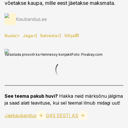
võetakse kaupa, mille eest jäetakse maksmata.
Kaubandus.ee
Kuula
Jaga
Salvesta
Vihja
Varastada prooviti ka Hennessy konjakit
Foto:
Pixabay.com
See teema pakub huvi?
Hakka neid märksõnu jälgima
ja saad alati teavituse, kui sel teemal ilmub midagi uut!
Jaekaubandus
G4S EESTI AS