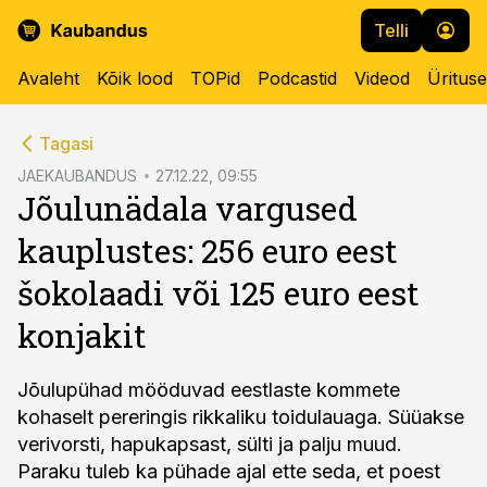
Telli
Avaleht
Kõik lood
TOPid
Podcastid
Videod
Üritus
cebook
Tagasi
Twitter)
JAEKAUBANDUS
27.12.22, 09:55
Jõulunädala vargused
kedIn
kauplustes: 256 euro eest
ail
šokolaadi või 125 euro eest
k
konjakit
Jõulupühad mööduvad eestlaste kommete
kohaselt pereringis rikkaliku toidulauaga. Süüakse
verivorsti, hapukapsast, sülti ja palju muud.
Paraku tuleb ka pühade ajal ette seda, et poest