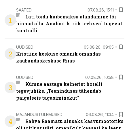
SAATED
07.08.26, 15:11
Läti toidu käibemaksu alandamine tõi
1
hinnad alla. Analüütik: riik teeb seal tugevat
kontrolli
UUDISED
05.08.26, 09:05
2
Kristiine keskuse omanik omandas
kaubanduskeskuse Riias
UUDISED
07.08.26, 10:58
Kümne aastaga kelnerist hotelli
3
tegevjuhiks. „Teeninduses tähendab
paigalseis tagasiminekut“
MAJANDUSTULEMUSED
06.08.26, 11:34
4
Rahva Raamatu ainsaks kasvumootoriks
oli toitlustusäri, omanikult kaasati ka laenu