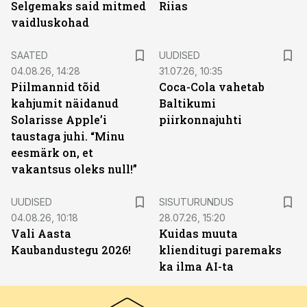
Selgemaks said mitmed
Riias
vaidluskohad
SAATED
UUDISED
04.08.26, 14:28
31.07.26, 10:35
Piilmannid tõid
Coca-Cola vahetab
kahjumit näidanud
Baltikumi
Solarisse Apple’i
piirkonnajuhti
taustaga juhi. “Minu
eesmärk on, et
vakantsus oleks null!”
ST
UUDISED
SISUTURUNDUS
04.08.26, 10:18
28.07.26, 15:20
Vali Aasta
Kuidas muuta
Kaubandustegu 2026!
klienditugi paremaks
ka ilma AI-ta