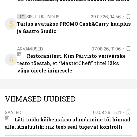
SISUTURUNDUS
29.07.26, 14:56
ST
5
Tartus avatakse PROMO Cash&Carry kauplus
ja Gastro Studio
ARVAMUSED
07.08.26, 11:06
Restoranitest. Kim Päivistö verivärske
6
resto tõestab, et “MasterChefi” tiitel läks
väga õigele inimesele
VIIMASED UUDISED
SAATED
07.08.26, 15:11
Läti toidu käibemaksu alandamine tõi hinnad
alla. Analüütik: riik teeb seal tugevat kontrolli