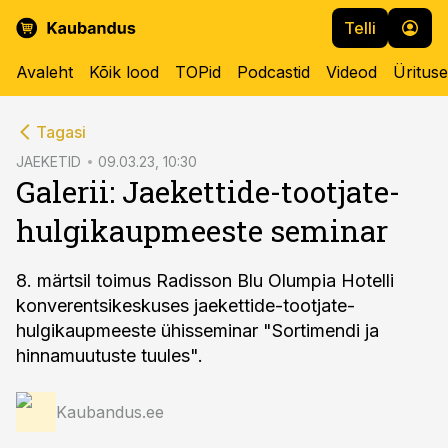
Telli
Avaleht
Kõik lood
TOPid
Podcastid
Videod
Üritus
cebook
cebook
Tagasi
Twitter)
Twitter)
JAEKETID
09.03.23, 10:30
Galerii: Jaekettide-tootjate-
kedIn
kedIn
hulgikaupmeeste seminar
ail
ail
k
k
8. märtsil toimus Radisson Blu Olumpia Hotelli
konverentsikeskuses jaekettide-tootjate-
hulgikaupmeeste ühisseminar "Sortimendi ja
hinnamuutuste tuules".
Kaubandus.ee