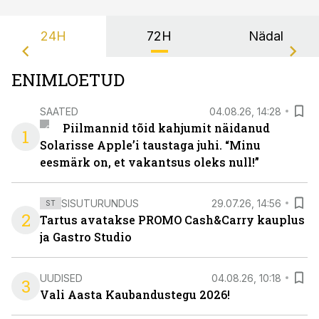
24H
72H
Nädal
ENIMLOETUD
SAATED
04.08.26, 14:28
Piilmannid tõid kahjumit näidanud
1
Solarisse Apple’i taustaga juhi. “Minu
eesmärk on, et vakantsus oleks null!”
SISUTURUNDUS
29.07.26, 14:56
ST
2
Tartus avatakse PROMO Cash&Carry kauplus
ja Gastro Studio
UUDISED
04.08.26, 10:18
3
Vali Aasta Kaubandustegu 2026!