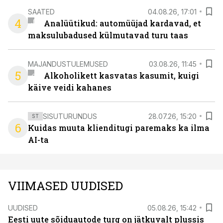
SAATED
04.08.26, 17:01
4
Analüütikud: automüüjad kardavad, et
maksulubadused külmutavad turu taas
MAJANDUSTULEMUSED
03.08.26, 11:45
5
Alkoholikett kasvatas kasumit, kuigi
käive veidi kahanes
SISUTURUNDUS
28.07.26, 15:20
ST
6
Kuidas muuta klienditugi paremaks ka ilma
AI-ta
VIIMASED UUDISED
UUDISED
05.08.26, 15:42
Eesti uute sõiduautode turg on jätkuvalt plussis