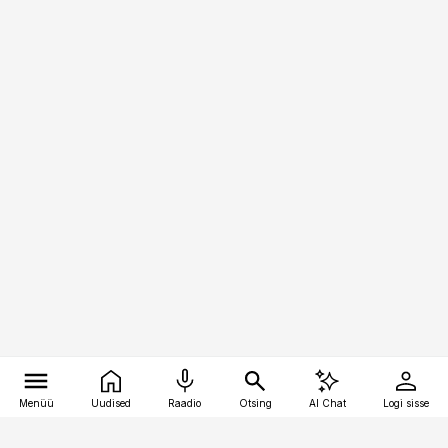
Menüü
Uudised
Raadio
Otsing
AI Chat
Logi sisse