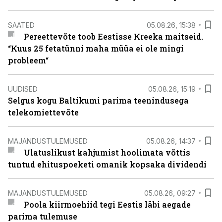
SAATED
05.08.26, 15:38
Pereettevõte toob Eestisse Kreeka maitseid.
“Kuus 25 fetatünni maha müüa ei ole mingi
probleem“
UUDISED
05.08.26, 15:19
Selgus kogu Baltikumi parima teenindusega
telekomiettevõte
MAJANDUSTULEMUSED
05.08.26, 14:37
Ulatuslikust kahjumist hoolimata võttis
tuntud ehituspoeketi omanik kopsaka dividendi
MAJANDUSTULEMUSED
05.08.26, 09:27
Poola kiirmoehiid tegi Eestis läbi aegade
parima tulemuse