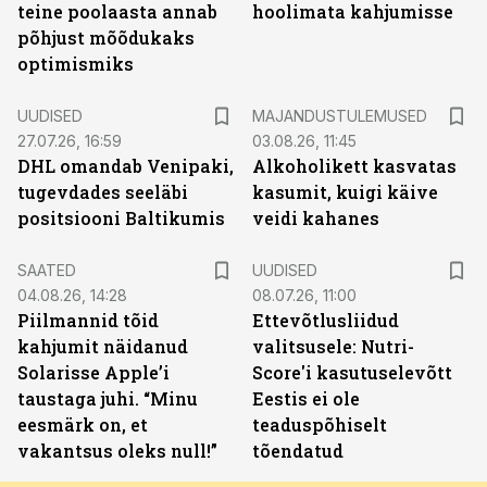
teine poolaasta annab
hoolimata kahjumisse
põhjust mõõdukaks
optimismiks
UUDISED
MAJANDUSTULEMUSED
27.07.26, 16:59
03.08.26, 11:45
DHL omandab Venipaki,
Alkoholikett kasvatas
tugevdades seeläbi
kasumit, kuigi käive
positsiooni Baltikumis
veidi kahanes
SAATED
UUDISED
04.08.26, 14:28
08.07.26, 11:00
Piilmannid tõid
Ettevõtlusliidud
kahjumit näidanud
valitsusele: Nutri-
Solarisse Apple’i
Score'i kasutuselevõtt
taustaga juhi. “Minu
Eestis ei ole
eesmärk on, et
teaduspõhiselt
vakantsus oleks null!”
tõendatud