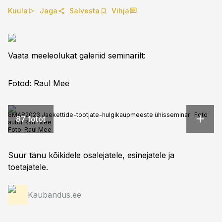
Kuula
Jaga
Salvesta
Vihja
Vaata meeleolukat galeriid seminarilt:
Fotod: Raul Mee
8MAR2023 Jaekettide-tootjate-hulgikaupmeeste ühisseminar . Foto
87 fotot
autor Raul Mee
Foto:
Raul Mee
Suur tänu kõikidele osalejatele, esinejatele ja
toetajatele.
Kaubandus.ee