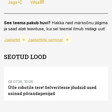
Jaga
Vihja
See teema pakub huvi?
Hakka neid märksõnu jälgima
ja saad alati teavituse, kui sel teemal ilmub midagi uut!
Jaeketid
Jaekettide seminar
SEOTUD LOOD
ST
08.07.26, 10:06
Ütle robotile tere! Selveritesse jõudsid uued
usinad põrandapesijad