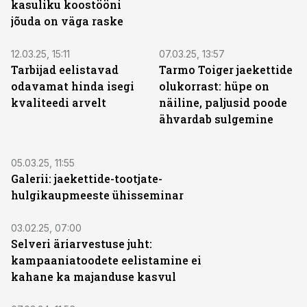
kasuliku koostööni
jõuda on väga raske
12.03.25, 15:11
07.03.25, 13:57
Tarbijad eelistavad
Tarmo Toiger jaekettide
odavamat hinda isegi
olukorrast: hüpe on
kvaliteedi arvelt
näiline, paljusid poode
ähvardab sulgemine
05.03.25, 11:55
Galerii: jaekettide-tootjate-
hulgikaupmeeste ühisseminar
03.02.25, 07:00
Selveri äriarvestuse juht:
kampaaniatoodete eelistamine ei
kahane ka majanduse kasvul