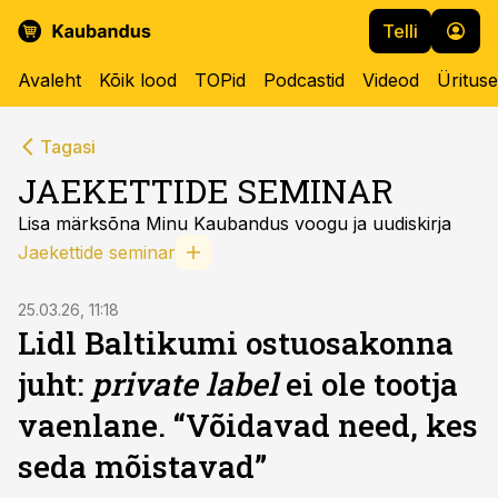
Telli
Avaleht
Kõik lood
TOPid
Podcastid
Videod
Üritus
Tagasi
JAEKETTIDE SEMINAR
Lisa märksõna Minu Kaubandus voogu ja uudiskirja
Jaekettide seminar
25.03.26, 11:18
Lidl Baltikumi ostuosakonna
juht:
private label
ei ole tootja
vaenlane. “Võidavad need, kes
seda mõistavad”