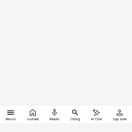
Menüü
Uudised
Raadio
Otsing
AI Chat
Logi sisse