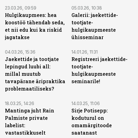
23.03.26, 09:59
05.03.26, 10:38
Hulgikaupmees: hea
Galerii: jaekettide-
koostöö tähendab seda,
tootjate-
et nii edu kui ka riskid
hulgikaupmeeste
jagatakse
ühisseminar
04.03.26, 15:36
14.01.26, 11:31
Jaekettide ja tootjate
Registreeri jaekettide-
lepingud luubi all:
tootjate-
millal muutub
hulgikaupmeeste
tavapärane äripraktika
seminarile!
problemaatiliseks?
18.03.25, 14:26
14.03.25, 11:06
Mantinga juht Rain
Sirje Potisepp:
Palmiste private
koduturul on
labelist:
omamärgitoode
vastastikkuselt
saatanast